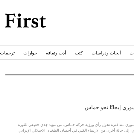
ات
أبحاث ودراسات
كتب
أدب وثقافة
حوارات
ترجمات
وري إيجابًا نحو حماس
وري منذ فترة تحول رأي ورؤية حركة حماس، من مؤيد جدي حقيقي للثورة
إلى حالة أخرى من الارتماء الكلي في أحضان الطغيان الاحتلالي الإيراني