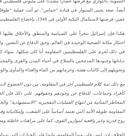
أيضاً، صعد يحيى السنوار في قيادة “حماس”. ثم أتت عملية “طوفان
غفير، فرصتها لاستكمال النكبة الأولى في 1948، بإخضاع الفلسطينيين والهيمنة عليهم، من النهر إلى البحر.
هكذا فإن إسرائيل تتجرأ على السياسة والمنطق والأخلاق بقلبها ا
احتكار مكانة الضحية الوحيدة في العالم، وحق الدفاع عن النفس، ولو
في ذلك تُحرم على الفلسطينيين المقاومة أيا كان شكلها، سواء ك
دباباتها وجنودها المدججين بالسلاح في أحياء المدن والقرى والمخيم
وتحويلهم إلى كائنات هشة، وحرمانهم من الماء والغذاء والمأوى والوق
مع ذلك ثمة كلام فلسطيني آخر في المقاومة، من دون الخضوع لابتزاز
كأفراد وجماعات، للدفاع عن وجودهم وحقوقهم. على ذلك فإن ال
المخاطر المتأتية من انتهاج العمليات التفجيرية “الاستشهادية” 
المقاومة طويلة الأمد التي تعتمد أساساً على الشعب، وإمكانياته 
روح قدرية وغير واقعية لموازين القوى، كما على مراهنات خاطئة وم
الخلاف إذن ليس على مبدأ المقاومة، وإنما على الخيارات التي تتبناها 