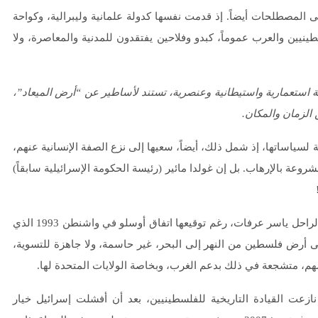
ئيل المستمرة ضد الفلسطينيين منذ 1948 حربا على المصطلحات أيضاً. إذ قدمت نفسها كدولة علمانية وليبرالية، وكواحة
يين والعرب عموماً، كبدو وفلاحين يفتقدون للمدنية والمعاصرة، ولا
ة استعمارية واستيطانية وعنصرية، تستند لأساطير عن “أرض الميعاد”،
 الزمان والمكان.
لسياساتها، إذ شمل ذلك، أيضاً، سعيها إلى نزع الصفة الإنسانية عنهم،
 بالإرهاب. بل إن غولدا مائير (رئيسة الحكومة الإسرائيلية سابقاً)
لنلاحظ أن الوصم بالإرهاب شمل قيادة “منظمة التحرير”، وزعيمها الراحل ياسر عرفات، رغم توقيعها اتفاق أوسلو في واشنطن 1993 الذي
لى أرض فلسطين من النهر إلى البحر، غير حاسمة، ولا جاهزة للتسوية،
زعت القيادة التاريخية للفلسطينيين، بعد أن أفشلت إسرائيل خيار