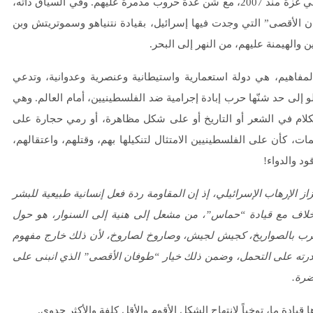
التسوية، بالتوازي مع فرضها حصاراً مشدداً على مليوني فلسطيني في غزة منذ 2007، مع شن عدة حروب مدمرة عليهم. وفي السياق ذاته،
 الأقصى” التي وجدت فيها إسرائيل، بقيادة نتنياهو وسموتريتش وبن
لمفاهيم، هي دولة استعمارية واستيطانية وعنصرية وعدوانية، وتدعي
 إلى حد شنّها حرب إبادة إجرامية ضد الفلسطينيين، أمام العالم. وهي
كلام في الشعر أو التاريخ أو على شكل مظاهرة، أو رمي حجارة على
ات، كأن على الفلسطينيين الامتثال لتنكيلها بهم، وقتلهم، واعتقالهم،
ود والدواء!
 الإرهاب الإسرائيلي، إذ إن المقاومة ردة فعل إنسانية طبيعية للبشر
خلاف مع قيادة “حماس”، من مشعل إلى هنية إلى السنوار، هو حول
والحرب بالصواريخ، كجيش لجيش، وصاروخ لصاروخ، لأن ذلك خارج مفهوم
وقدرته على التحمل، وضمن ذلك خيار “طوفان الأقصى” الذي انبنى على
ضرة.
قيادة ما، توخياً لانتهاج الشكل الأقوم والأقل كلفة والأكثر جدوى.