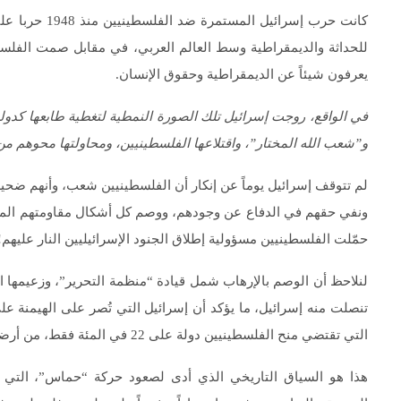
كانت حرب إسرا
للحداثة والديمقراطية وسط العالم العربي، في مقابل صمت الفلسطين
يعرفون شيئاً عن الديمقراطية وحقوق الإنسان.
في الواقع، روجت إسرائيل تلك الصورة النمطية لتغطية طابعها كدول
و”شعب الله المختار”، واقتلاعها الفلسطينيين، ومحاولتها محوهم من
لم تتوقف إسرائيل يوماً عن إنكار أن الفلسطينيين شعب، وأنهم ضحية 
ونفي حقهم في الدفاع عن وجودهم، ووصم كل أشكال مقاومتهم المشروعة
حمّلت الفلسطينيين مسؤولية إطلاق الجنود الإسرائيليين النار عليهم!
تنصلت منه إسرائيل، ما يؤكد أن إسرائيل التي تُصر على الهيمنة ع
التي تقتضي منح الفلسطينيين دولة على 22 في المئة فقط، من أرضهم، متشجعة في ذلك بدعم الغرب، وبخاصة الولايات المتحدة لها.
هذا هو السياق التاريخي الذي أدى لصعود حركة “حماس”، التي نا