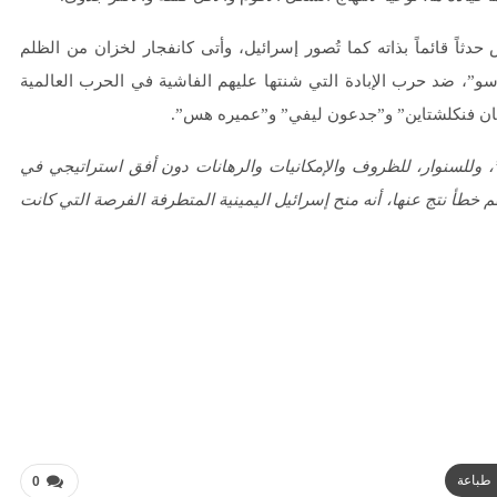
اً قائماً بذاته كما تُصور إسرائيل، وأتى كانفجار لخزان من الظلم
رسو”، ضد حرب الإبادة التي شنتها عليهم الفاشية في الحرب العالمية
ورمان فنكلشتاين” و”جدعون ليفي” و”عميره هس”.
 وللسنوار، للظروف والإمكانيات والرهانات دون أفق استراتيجي في
أ نتج عنها، أنه منح إسرائيل اليمينية المتطرفة الفرصة التي كانت
طباعة
0