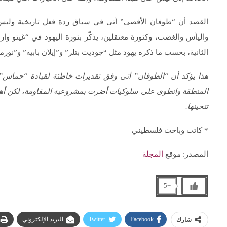
القصد أن “طوفان الأقصى” أتى في سياق ردة فعل تاريخية وليس حدث
واليأس والغضب، وكثورة معتقلين، يذكّر بثورة اليهود في “غيتو وا
الثانية، بحسب ما ذكره يهود مثل “جوديث بتلر” و”إيلان بابيه” و”ن
هذا يؤكد أن “الطوفان” أتى وفق تقديرات خاطئة لقيادة “حماس”،
المنطقة وانطوى على سلوكيات أضرت بمشروعية المقاومة، لكن أهم خط
تتحينها.
* كاتب وباحث فلسطيني
المصدر: موقع
المجلة
+5
Facebook
Twitter
البريد الإلكتروني
شارك