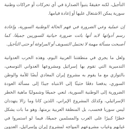
التأجيل، لكنه حقيقةً يتبوأ الصدارة في أي تحركات أو حراكات وطنية
سورية يمكن الاشتغال عليها أو إعادة قيامها.
إن عملية وعي الضرورة في فهم الحالة الوطنية السورية، وإعادة
رسم أدواتها لابد أنها باتت ضرورة حياتية للسوريين جميعًا. كما
أصبحت مسألة مهمة لا تحتمل التسويف أو المراوغة أو حتى التأجيل.
ولعل ما يجري في منطقتنا العربية اليوم، وهذه الحرب العدوانية
التدميرية التي تقوم بها إسرائيل ومشروعها العدواني التوسعي،
بالتوازي مع ما يقوم به مشروع إيران المعادي أيضًا للأمة والوطن
السوري، يدفعنا دفعًا حثيثًا إلى الانتباه جيدًا إلى مسألة العودة
الضرورية إلى الوطنية السورية، لنعي جميعًا وشموليًا ماهية الخطر
الإسرائيلي، وكذلك المشروع الإيراني، اللذين كانا وما زالا يتهددان
ليس سوريا فحسب، بل المنطقة العربية برمتها. وهو ما بات يشكل
خطرًا كبيرًا على العرب والمسلمين جميعًا، فيما لو استمروا في
غيابهم وغياب مشروعهم المواجه لمشروع إيران وإسرائيل، العدوين