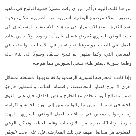
من هنا كانت اليوم (وأكثر من أي وقت مضى) قضية الولوج في ماهية
وضرورة إعلاء موضوع الوطنية السورية، من الضرورة بمكان، بحيث
تسد الثغرة وتمنع الاستمرار في متاهات الاستنقاع المستشري في
جسد الوطن السوري كمرض عضال طال أمد وجوده، ولا بد من إعادة
العمل في البحث موضوعيًا نحو تغيير في الأساليب، وانقلاب في
المعايير، التي، وكما يظهر، لم تنجح سابقًا، وصولًا إلى بناء حالة
وطنية سورية ديمقراطية، تنشل السوريين مما هم فيه.
وإذا كانت المعارضة السورية الرسمية بكافة تلاوينها، منشغلة بمسائل
أخرى لا تبرح قضايا المحاصصة، واقتسام الغنائم، والتمظهر خارجيًا
ضمن مصالح أنوية تتخادم مع الخارج وبعض الداخل، فإن على القوى
الحية في سوريا، وممن ما زالوا منتمين إلى ثورة الحرية والكرامة،
وما برحوا مندمجين في سياقات العمل الوطني السوري، المهدد
خارجيًا وداخليًا، بمزيد من الانزياحات وقلة الحيلة، وتمكن الوعي
المغلوط من مفاصل مهمة في تلك المعارضة،
فإن على نخب الوطن