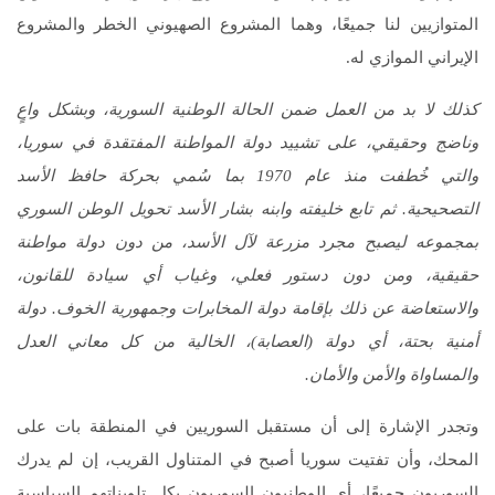
المتوازيين لنا جميعًا، وهما المشروع الصهيوني الخطر والمشروع
الإيراني الموازي له.
كذلك لا بد من العمل ضمن الحالة الوطنية السورية، وبشكل واعٍ
وناضج وحقيقي، على تشييد دولة المواطنة المفتقدة في سوريا،
والتي خُطفت منذ عام 1970 بما سُمي بحركة حافظ الأسد
التصحيحية. ثم تابع خليفته وابنه بشار الأسد تحويل الوطن السوري
بمجموعه ليصبح مجرد مزرعة لآل الأسد، من دون دولة مواطنة
حقيقية، ومن دون دستور فعلي، وغياب أي سيادة للقانون،
والاستعاضة عن ذلك بإقامة دولة المخابرات وجمهورية الخوف. دولة
أمنية بحتة، أي دولة (العصابة)، الخالية من كل معاني العدل
والمساواة والأمن والأمان.
وتجدر الإشارة إلى أن مستقبل السوريين في المنطقة بات على
المحك، وأن تفتيت سوريا أصبح في المتناول القريب، إن لم يدرك
السوريون جميعًا، أي الوطنيون السوريون بكل تلويناتهم السياسية