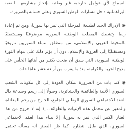
السماح لأي عوامل خارجية غير وطنية بإنجاز مشاريعها النفعية
البراغماتية داخل مسارات الوطن السوري وعلى حسابه بالضرورة.
◉ الإدراك الجيد لطبيعة المرحلة التي تمر بها سوريا، ومن ثم إعادة
ربط وتشبيك المصلحة الوطنية السورية موضوعيًا ومستقبليًا
بالمحيط العربي والإسلامي، من منطلق انتماء السوريين تاريخيًا
ومستقبليًا إلى العروبة والإسلام، دون أن يؤثر ذلك على مهام الثورة
الوطنية السورية، التي سبق أن ضحت بكثير من أبنائها الخلّص على
مذبح الحرية والكرامة، منذ ما يقرب من أربعة عشر عامًا خلت.
◉ كما بات من الضرورة بمكان العودة إلى كل مكونات الشعب
السوري الأثنية والطائفية والعشائرية، وصولًا إلى رسم وصياغة ذاك
العقد الاجتماعي السوري الوطني الجامع، الخارج من رحم المعاناة،
والمعبر عن مجمل هذه الإثنيات والطوائف. إذ إنه لا خروج من هذا
العثار الكبير الذي تمر به سوريا، إلا ببناء هذا العقد الاجتماعي
السوري، الذي طال انتظاره. كما ظن البعض أنه مسألة تحتمل