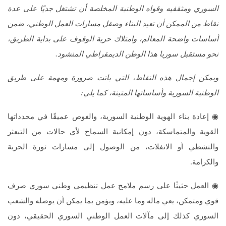
السوري ومثقفيه وقواه الوطنية المخلصة أن تشتغل جديًا على عدة
نقاط من الممكن أن تعيد البناء وصقل مسارات العمل الوطني، ضمن
أساسات واضحة المعالم، وامتلاك حرية الوقوف على بداية الطريق،
نحو مستقبل سوريا هذا الوطن الديمقراطي المنشود.
ويمكن إجمال هذه النقاط، التي باتت ضرورة ومهمة على طريق
الوطنية السورية وأساساتها المتينة، كما يلي:
◉ إعادة بناء الهوية الوطنية السورية، والغوص عميقًا في محدداتها
القوية والمتماسكة، دون إمكانية السماح لأي حالات من التبعثر
والتشظي أو الانفلات، من الوصول إلى مسارات ثورة الحرية
والكرامة.
◉ العمل حثيثًا على رسم ملامح عمل تنظيمي وطني سوري صرف
قوي ومتمكن، يعي ماله وما عليه، ويؤمن بما يمكن أن يوصله والشعب
السوري كذلك إلى مآلات العمل الوطني السوري الحقيقي، دون