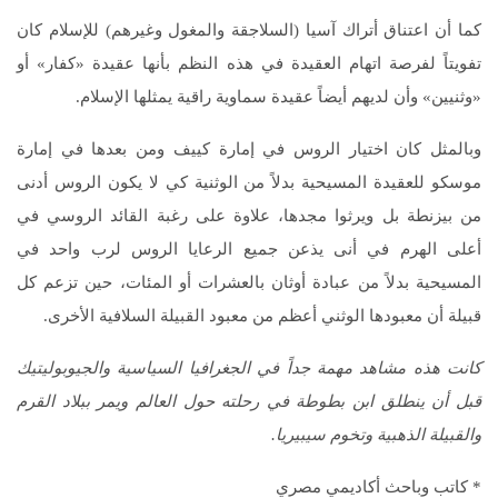
كما أن اعتناق أتراك آسيا (السلاجقة والمغول وغيرهم) للإسلام كان
تفويتاً لفرصة اتهام العقيدة في هذه النظم بأنها عقيدة «كفار» أو
«وثنيين» وأن لديهم أيضاً عقيدة سماوية راقية يمثلها الإسلام.
وبالمثل كان اختيار الروس في إمارة كييف ومن بعدها في إمارة
موسكو للعقيدة المسيحية بدلاً من الوثنية كي لا يكون الروس أدنى
من بيزنطة بل ويرثوا مجدها، علاوة على رغبة القائد الروسي في
أعلى الهرم في أنى يذعن جميع الرعايا الروس لرب واحد في
المسيحية بدلاً من عبادة أوثان بالعشرات أو المئات، حين تزعم كل
قبيلة أن معبودها الوثني أعظم من معبود القبيلة السلافية الأخرى.
كانت هذه مشاهد مهمة جداً في الجغرافيا السياسية والجيوبوليتيك
قبل أن ينطلق ابن بطوطة في رحلته حول العالم ويمر ببلاد القرم
والقبيلة الذهبية وتخوم سيبيريا.
* كاتب وباحث أكاديمي مصري