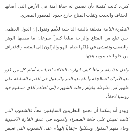
كبرى كانت كفيلة بأن تضمن له حياة آمنة في الأرض التي أصابها
الجفاف والجدب وتقلب المناخ خارج حدود المعمور المصري.
النظرية الثانية
متعلقة بالبنية الداخلية للأمم وتقول إن الدول العظمى
حين تبلغ من المتاع والراحة مبلغاً كبيراً سرعان ما يصيبها الوهن
والضعف وتتفشى في مُلكها حياة اللهو والركون إلى المتعة والاغتراف
من حلو الحياة ومباهجها.
ولعل هذا يفسر مثلاً كيف انهارت الخلافة العباسية أمام كل من غزو
بدو الأتراك السلاجقة وأمام بدو التتر والمغول في الفترة السابقة على
ظهور ابن بطوطة وقيام رحلته الشهيرة إلى العالم الذي ستقوم فيه
روسيا لاحقاً.
ويبدو أنه يمكننا أن نجمع النظريتين السابقتين معاً،
فالشعوب التي
كانت تعيش على حافة الصحراء والموت في عمق القارة الآسيوية
وجاء منهم المغول وشكلوا «عِقاباً إلهياً» على الشعوب التي تعيش