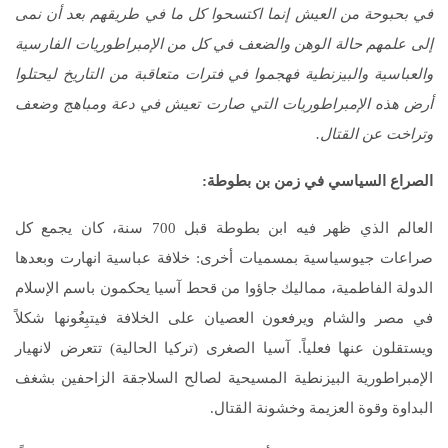
في بحبوحة من العيش إنما اكتسحوا كل ما في طريقهم بعد أن نمى
إلى علمهم حالة الوهن والضعف في كل من الإمبراطوريات الفارسية
والعباسية والبيزنطية فهجموا في فترات متعاقبة من التاريخ ليحتلوا
أرض هذه الإمبراطوريات التي صارت تعيش في دعة ومباهج وضعف
وتراخت عن القتال.
الصراع السياسي في زمن بن بطوطة
:
العالم الذي ظهر فيه ابن بطوطة قبل 700 سنة، كان يجمع كل
صراعات جيوسياسية بمسميات أخرى: خلافة عباسية انهارت وبعدها
الدولة الفاطمية، مماليك جاؤوا من قحط آسيا يحكمون باسم الإسلام
في مصر والشام ويرفعون العصيان على الخلافة فيتبِعُونها شكلاً
ويستقلون عنها فعلياً. آسيا الصغرى (تركيا الحالية) تتعرض لانهيار
الإمبراطورية البيزنطية المسيحية لصالح السلاجقة الزاحفين بشغف
البداوة وقوة العزيمة وخشونة القتال.