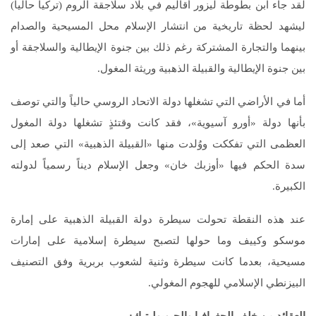
لقد جاء ابن بطوطة ليزور أقاليم في بلاد سلاجقة الروم (تركيا حالياً)
ليشهد لحظة تاريخية من انتشار الإسلام محل المسيحية والصدام
بينهما والتجارة المشتركة رغم ذلك بين جنوة الإيطالية والسلاجقة أو
بين جنوة الإيطالية والقبيلة الذهبية وريثة المغول.
أما في الأراضي التي تشغلها دولة الاتحاد الروسي حالياً والتي توصف
بأنها دولة «أورو آسيوية»، فقد كانت وقتئذٍ تشغلها دولة المغول
العظمى التي تفككت ووُلدت منها «القبيلة الذهبية» التي صعد إلى
سدة الحكم فيها «أوزبك خان» وجعل الإسلام ديناً رسمياً لدولته
الكبيرة.
عند هذه النقطة تحولت سيطرة دولة القبيلة الذهبية على إمارة
موسكو وكييف وما حولها لتصبح سيطرة إسلامية على إمارات
مسيحية، بعدما كانت سيطرة وثنية لشعوب بربرية وفق التصنيف
البيزنطي الإسلامي للهجوم المغولي.