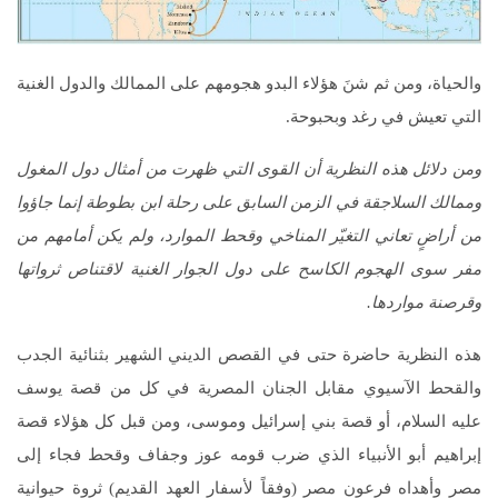
والحياة، ومن ثم شنَ هؤلاء البدو هجومهم على الممالك والدول الغنية
التي تعيش في رغد وبحبوحة.
ومن دلائل هذه النظرية أن القوى التي ظهرت من أمثال دول المغول
وممالك السلاجقة في الزمن السابق على رحلة ابن بطوطة إنما جاؤوا
من أراضٍ تعاني التغيّر المناخي وقحط الموارد، ولم يكن أمامهم من
مفر سوى الهجوم الكاسح على دول الجوار الغنية لاقتناص ثرواتها
وقرصنة مواردها.
هذه النظرية حاضرة حتى في القصص الديني الشهير بثنائية الجدب
والقحط الآسيوي مقابل الجنان المصرية في كل من قصة يوسف
عليه السلام، أو قصة بني إسرائيل وموسى، ومن قبل كل هؤلاء قصة
إبراهيم أبو الأنبياء الذي ضرب قومه عوز وجفاف وقحط فجاء إلى
مصر وأهداه فرعون مصر (وفقاً لأسفار العهد القديم) ثروة حيوانية