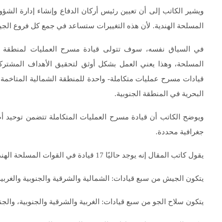
ويشير الكاتب إلى أن تعيين رئيس أركان الدفاع وإنشاء إدارة ال
المسلحة الهندية. لأن هذه التغييرات ستساعد في جمع كل فروع الجيش
في السياق نفسه، سوف تتولى قيادة مسرح العمليات لمنطقة ما
المسلحة، وهذا يعني العمل بشكل أوثق لتحقيق الأهداف المشتركة.
قيادات مسرح عمليات متكاملة- واحدة للمنطقة الشمالية المتاخمة ل
البحرية في المنطقة الجنوبية.
ويوضح الكاتب أن قيادة مسرح العمليات المتكاملة تتضمن توحيد أص
جغرافية محددة.
يقول كاتب المقال إنه يوجد حاليًا 17 قيادة في القوات المسلحة الهندية، وكل واحدة منها يقودها قائد عسكري بأربع نجوم:
يتكون الجيش من سبع قيادات: الشمالية والشرقية والجنوبية والغربي
يتكون سلاح الجو من سبع قيادات: الغربية والشرقية والجنوبية، والجن