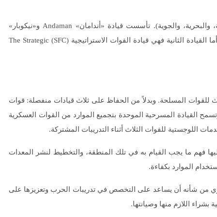
معلومة إضافية، تدير الهند قيادتين رئيسيتين للقوات الثلاث (البرية، والبحرية، والجوية). تأسست قيادة «أندامان» Andaman و«نيكوبار»
Nicobar في عام 2001 كقيادة ثلاثية الخدمات تعمل بكامل طاقتها. أما القيادة الثانية فهي قيادة القوات الاستراتيجية (SFC) The Strategic
اث للقوات المسلحة. وبدلاً من الحفاظ على ثلاث قيادات منفصلة: قوات
وتسمح القيادة المسرحية الموحدة بتجميع الموارد من القوات العسكرية
دمات اللوجستية للقوات الثلاث أثناء التدريبات المشتركة.
 فهم ما يجب القيام به في تلك المنطقة، والتخطيط لنشر المعدات
تخدام الموارد بكفاءة.
اري من شأنه أن يساعد على التخصص في تدريبات الحرب وتعزيزها على
بشراء اللازم منها وصيانتها.