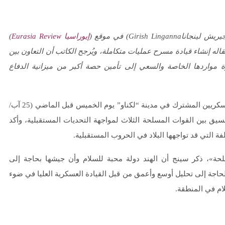
يريش لينجانا
Girish Linganna
) في موقع (
إيوراسيا
Eurasia Review
)
قاله إنشاء قيادة مسرح عمليات متكاملة، ويُرجح الكاتب أن التعاون بين
ة مواردها الخاصة والسعي إلى تأمين حصة أكبر من ميزانية الدفاع
ترأس وزير الدفاع الهندي، “راجنات سينج” المؤتمر الأول للقادة العسكريين المشترك في مدينة “لكناو” يوم الخميس قبل الماضي (25 آب/
 التنسيق بين القوات المسلحة الثلاث لمواجهة التحديات المستقبلية، وأكد
 التي قد تواجهها البلاد في الحروب المستقبلية.
حة»، ذكر سينج أن الهند دولة محبة للسلام وأن جيشها بحاجة إلى
حاجة إلى تحليل أوسع وأعمق من قبل القيادة العسكرية العليا في ضوء
ام في المنطقة.