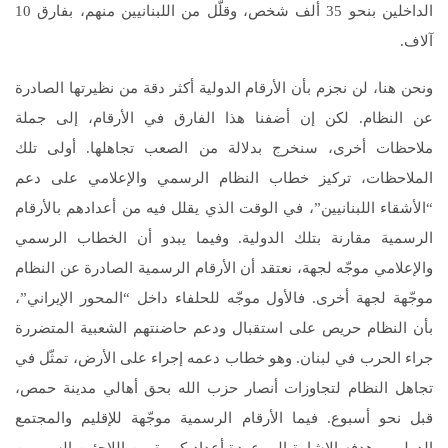
الداخلين بنحو 35 ألف شخص، وقلّل من اللبنانيين منهم، بفارق 10
آلاف.
ونحن هنا، لن نجزم بأن الأرقام الدولية أكثر دقة من نظيرتها الصادرة
عن النظام. لكن إن أضفنا هذا الفارق في الأرقام، إلى جملة
ملاحظات أخرى، سنخرج بدلالة من الصعب تجاهلها. أولى تلك
الملاحظات، تركيز خطاب النظام الرسمي والإعلامي على دعم
“الأشقاء اللبنانيين”، في الوقت الذي يقلل فيه من أعدادهم بالأرقام
الرسمية مقارنة بتلك الدولية. وفيما يبدو أن الخطاب الرسمي
والإعلامي موجّه لجهة، نعتقد أن الأرقام الرسمية الصادرة عن النظام
موجّهة لجهة أخرى. فالأول موجّه للحلفاء داخل “المحور الإيراني”،
بأن النظام حريص على استقبال ودعم حاضنتهم الشعبية المتضررة
جراء الحرب في لبنان. وهو خطاب دعمه إجراء على الأرض، تمثّل في
تجاهل النظام لتجاوزات أنصار حزب الله بحق أهالي مدينة حمص،
قبل نحو أسبوع. فيما الأرقام الرسمية موجّهة للإقليم والمجتمع