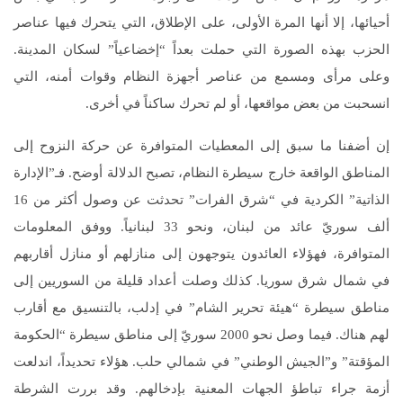
أحيائها، إلا أنها المرة الأولى، على الإطلاق، التي يتحرك فيها عناصر
الحزب بهذه الصورة التي حملت بعداً “إخضاعياً” لسكان المدينة.
وعلى مرأى ومسمع من عناصر أجهزة النظام وقوات أمنه، التي
انسحبت من بعض مواقعها، أو لم تحرك ساكناً في أخرى.
إن أضفنا ما سبق إلى المعطيات المتوافرة عن حركة النزوح إلى
المناطق الواقعة خارج سيطرة النظام، تصبح الدلالة أوضح. فـ”الإدارة
الذاتية” الكردية في “شرق الفرات” تحدثت عن وصول أكثر من 16
ألف سوريّ عائد من لبنان، ونحو 33 لبنانياً. ووفق المعلومات
المتوافرة، فهؤلاء العائدون يتوجهون إلى منازلهم أو منازل أقاربهم
في شمال شرق سوريا. كذلك وصلت أعداد قليلة من السوريين إلى
مناطق سيطرة “هيئة تحرير الشام” في إدلب، بالتنسيق مع أقارب
لهم هناك. فيما وصل نحو 2000 سوريّ إلى مناطق سيطرة “الحكومة
المؤقتة” و”الجيش الوطني” في شمالي حلب. هؤلاء تحديداً، اندلعت
أزمة جراء تباطؤ الجهات المعنية بإدخالهم. وقد بررت الشرطة