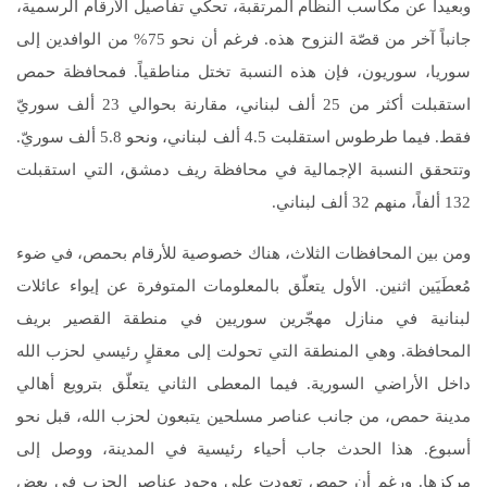
وبعيداً عن مكاسب النظام المرتقبة، تحكي تفاصيل الأرقام الرسمية،
جانباً آخر من قصّة النزوح هذه. فرغم أن نحو 75% من الوافدين إلى
سوريا، سوريون، فإن هذه النسبة تختل مناطقياً. فمحافظة حمص
استقبلت أكثر من 25 ألف لبناني، مقارنة بحوالي 23 ألف سوريّ
فقط. فيما طرطوس استقلبت 4.5 ألف لبناني، ونحو 5.8 ألف سوريّ.
وتتحقق النسبة الإجمالية في محافظة ريف دمشق، التي استقبلت
132 ألفاً، منهم 32 ألف لبناني.
ومن بين المحافظات الثلاث، هناك خصوصية للأرقام بحمص، في ضوء
مُعطَيَين اثنين. الأول يتعلّق بالمعلومات المتوفرة عن إيواء عائلات
لبنانية في منازل مهجّرين سوريين في منطقة القصير بريف
المحافظة. وهي المنطقة التي تحولت إلى معقلٍ رئيسي لحزب الله
داخل الأراضي السورية. فيما المعطى الثاني يتعلّق بترويع أهالي
مدينة حمص، من جانب عناصر مسلحين يتبعون لحزب الله، قبل نحو
أسبوع. هذا الحدث جاب أحياء رئيسية في المدينة، ووصل إلى
مركزها. ورغم أن حمص تعودت على وجود عناصر الحزب في بعض