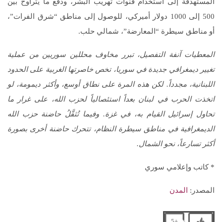
المستهدفة إلى استخدام قنوات تهريب البشر، ودفع ما يتراوح بين
500 إلى 1000 دولار أميركي، للوصول إلى مناطق “شرق الفرات”،
أو مناطق سيطرة “المعارضة”، شمالي حلب.
المعطيات آنفة التفصيل، تبرر مخاوف محللين سوريين من عملية
تغيير ديمغرافي جديدة في سوريا، تخص خاصرتها الغربية على الحدود
اللبنانية، مجدداً. لكن هذه المرة على نطاق أوسع، وأكثر ديمومة، لو
اتخذت الحرب في لبنان بعداً استئصالياً لحزب الله، على غرار ما
تحاول إسرائيل القيام به، في غزة. وفيما تُثقَّلُ حاضنة حزب الله
الديمغرافية في مناطق سيطرة النظام، تتحرك حاضنة أخرى بصورة
أكثر تسارعاً، نحو الشمال.
* كاتب وإعلامي سوري
المصدر:
المدن
+5