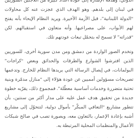
الدولي، وهدفه الإشارة إلى عودة أعداد كبيرة من اللاجئين السوريين
في لبنان إلى بلدهم. وهو الهدف الذي عجزت عنه كل محاولات
“الدولة اللبنانية”، قبل الأزمة الأخيرة. ويريد النظام الإيحاء بأنه يفتح
لهم الأبواب، على مصراعيها. وأنه متعاون في استقبالهم. لكن
“قدراته” لا تسمح له بتحمّل تبعات عودتهم تلك.
وتخدم الصور الواردة من دمشق ومن مدن سورية أخرى، للسوريين
الذين افترشوا الشوارع والطرقات والحدائق وبعض “كراجات”
البولمانات، في إيصال الرسالة التي يريدها النظام للخارج. وتدعمها
تصريحات مسؤولين أمميين عن عودة هؤلاء إلى “منازل مدمّرة وبنية
تحتية متضررة وخدمات أساسية معطّلة”. فمجموع ذلك، يقرّبه خطوة
جديدة من تحقيق هدف عمل عليه على مدار أكثر من سنتين، بأن
تتطور مشاريع “التعافي المبكّر” بأموال دولية، لتتحوّل إلى مشاريع
أشبه بإعادة الإعمار، بالتعاون معه، وبصورة تصب في صالح شبكات
الأعمال والمنظمات المحلية المرتبطة به.