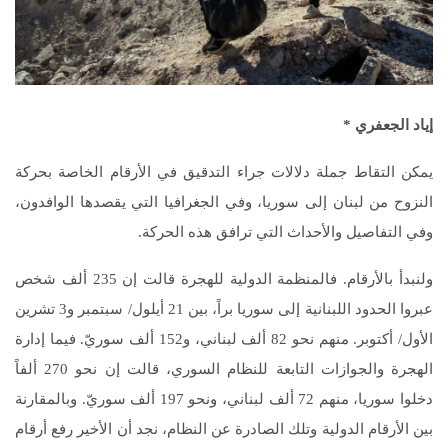
إياد الجعفري
*
يمكن التقاط جملة دلالات جراء التدقيق في الأرقام الخاصة بحركة
النزوح من لبنان إلى سوريا، وفي الجغرافيا التي يقصدها الوافدون،
وفي التفاصيل والأحداث التي ترافق هذه الحركة.
ولنبدأ بالأرقام. فالمنظمة الدولية للهجرة قالت إن 235 ألف شخص
عبروا الحدود اللبنانية إلى سوريا براً، بين 21 أيلول/ سبتمبر و3 تشرين
الأول/ أكتوبر. منهم نحو 82 ألف لبناني، و152 ألف سوريّ. فيما إدارة
الهجرة والجوازات التابعة للنظام السوري، قالت إن نحو 270 ألفاً
دخلوا سوريا، منهم 72 ألف لبناني، ونحو 197 ألف سوريّ. وبالمقارنة
بين الأرقام الدولية وتلك الصادرة عن النظام، نجد أن الأخير رفع أرقام