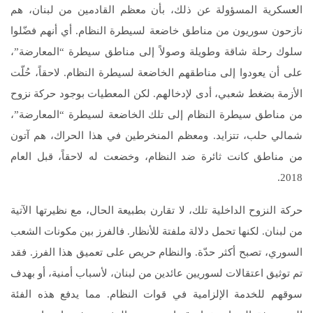
العسكرية المسؤولة عن ذلك، بأن معظم القادمين من لبنان، هم
نازحون سوريون من مناطق خاضعة لسيطرة النظام. أي أنهم فضّلوا
سلوك رحلة شاقة وطويلة وصولاً إلى مناطق سيطرة “المعارضة”،
على أن يعودوا إلى مناطقهم الخاضعة لسيطرة النظام. لاحقاً، حُلّت
الأزمة بضغط شعبي، أدى لإدخالهم. لكن المعطيات بوجود حركة نزوح
من مناطق سيطرة النظام إلى تلك الخاضعة لسيطرة “المعارضة”،
شمالي حلب، تتزايد. ومعظم المنخرطين في هذا الحراك، هم آتون
من مناطق كانت ثائرة ضد النظام، وخضعت له لاحقاً، قبل العام
2018.
حركة النزوح الداخلية تلك، لا تقارن بطبيعة الحال، مع نظيرتها الآتية
من لبنان. لكنها تحمل دلالة ملفتة للأنظار. فالفرز بين مكونات الشعب
السوري، تصبح أكثر حدّة. والنظام حريص على تعميق هذا الفرز. فقد
تم توثيق اعتقالات لسوريين عائدين من لبنان، لأسباب أمنية، أو بهدف
سوقهم للخدمة الإلزامية في قوات النظام. مما يدفع هذه الفئة