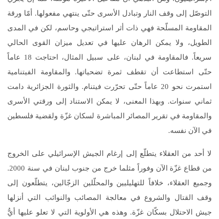
التوصّل إلى وقف النار وتبادل الأسرى حتّى ينتهي مفعولها. أمّا ورقة
المقاومة المسلّحة فهي ذات أثر استراتيجي وحاسم، لكن في المدى
الطويل، ولا يمكن الرهان عليها في تعديل ميزان القوى الحالي
سريعاً. فالمقاومة في لبنان، على سبيل المثال، احتاجت 18 عاماً
حتّى استطاعت أن تقطف ثمرة تضحياتها. والمقاومة الفيتنامية
استمرت نحو 20 عاماً حتّى تحرّرت فيتنام. والثورة الجزائرية دامت
ثماني سنوات. وبهذا المعنى، لا يمكن الاستناد إلى ورقتي الأسرى
والمقاومة في تقرير المصائر المباشرة لسكان غزّة ولقضية فلسطين
في الآن نفسه.
لا أحد من العقلاء يتطلّع إلى إرغام الجيش الإسرائيلي على الخروج
من قطاع غزّة الآن وفوراً مثلما خرج من جنوب لبنان في سنة 2000.
وجميع العقلاء، خلافاً للتهليليين والمحلّلين الزجّالين، يتطلّعون إلى
وقف القتال والشروع في معالجة المصائب والنوائب التي أنزلها
جيش الاحتلال بسكّان غزّة. وهذه هي الأولوية التي لا تعلو عليها أيُّ