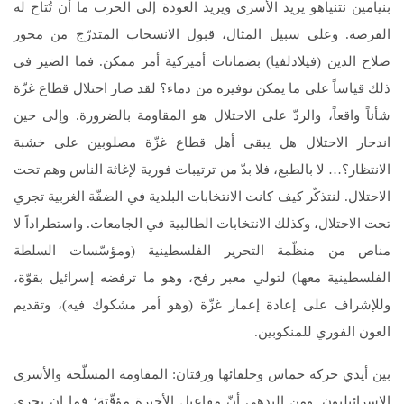
بنيامين نتنياهو يريد الأسرى ويريد العودة إلى الحرب ما أن تُتاح له
الفرصة. وعلى سبيل المثال، قبول الانسحاب المتدرّج من محور
صلاح الدين (فيلادلفيا) بضمانات أميركية أمر ممكن. فما الضير في
ذلك قياساً على ما يمكن توفيره من دماء؟ لقد صار احتلال قطاع غزّة
شأناً واقعاً، والردّ على الاحتلال هو المقاومة بالضرورة. وإلى حين
اندحار الاحتلال هل يبقى أهل قطاع غزّة مصلوبين على خشبة
الانتظار؟… لا بالطبع، فلا بدّ من ترتيبات فورية لإغاثة الناس وهم تحت
الاحتلال. لنتذكّر كيف كانت الانتخابات البلدية في الضفّة الغربية تجري
تحت الاحتلال، وكذلك الانتخابات الطالبية في الجامعات. واستطراداً لا
مناص من منظّمة التحرير الفلسطينية (ومؤسّسات السلطة
الفلسطينية معها) لتولي معبر رفح، وهو ما ترفضه إسرائيل بقوّة،
وللإشراف على إعادة إعمار غزّة (وهو أمر مشكوك فيه)، وتقديم
العون الفوري للمنكوبين.
بين أيدي حركة حماس وحلفائها ورقتان: المقاومة المسلّحة والأسرى
الإسرائيليون. ومن البدهي أنّ مفاعيل الأخيرة مؤقّتة؛ فما إن يجري