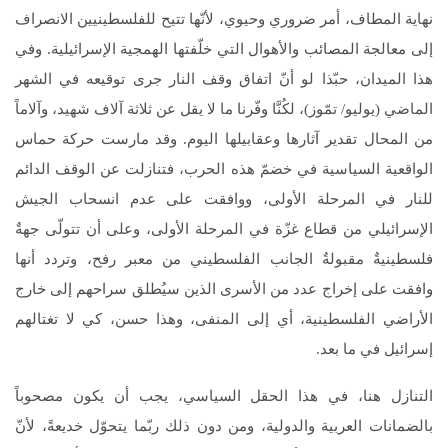
نهاية المطاف، أمر ضروري وحيوي، لأنّها تتيح للفلسطينيين الانصراف
إلى معالجة المصائب والأهوال التي خلّفتها الهمجية الإسرائيلية. وفي
هذا الميدان، حبّذا لو أنّ اتفاق وقف النار جرى توقيعه في الشهر
الماضي (يوليو/ تمّوز)، لكُنَّا وفّرنا ما لا يقل عن ثلاثة آلاف شهيد، وآلاماً
من المحال تقدير آثارها وعقابيلها اليوم. وقد مارست حركة حماس
الواقعية السياسية في خضمّ هذه الحرب، فتنازلت عن الوقف الدائم
للنار في المرحلة الأولى، ووافقت على عدم انسحاب الجيش
الإسرائيلي من قطاع غزّة في المرحلة الأولى، وعلى أن تتولّى جهةٌ
فلسطينيةٌ مقبولةٌ الجانب الفلسطيني من معبر رفح، وتردد أنها
وافقت على إخراج عدد من الأسرى الذين سيُطلق سراحهم إلى خارج
الأراضي الفلسطينية، أي إلى المنفى، وهذا حسن، كي لا تغتالهم
إسرائيل في ما بعد.
التنازل هنا، في هذا الحقل السياسي، يجب أن يكون مصحوباً
بالضمانات العربية والدولية، ومن دون ذلك ربّما يتحوّل خديعةً، لأنّ