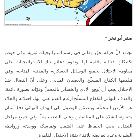
صقر أبو فخر
*
تجتهد كلُّ حركة تحرّر وطني في رسم استراتيجيات ثورية، وفي خوض
تكتيكاتٍ قتالية ملائمة لها. وتقوم دعائم تلك الاستراتيجيات على
مقاومة الاحتلال بجميع الوسائل العسكرية والمدنية المتاحة، وفي
مَقْدَمها الكفاح المسلّح والعصيان المدني. وعلى أنّ النضال ضدّ
الاحتلال يجب أن يُوقِع الأذى والخسائر بالمحتلّ وقوّاته بصورة دائمة.
والهدف النهائي للكفاح المسلّح إرغام العدو على إنهاء احتلاله والجلاء
عن الأرض المحتلّة. ويتضمّن الوصول إلى الهدف النهائي دفعَ أثمان
متفاوتة الشدّة على المناضلين وعلى الشعب معاً. وفي جميع مراحل
النضال، يجب الحفاظ على الشعب وتماسكه ووحدته وروابطه
البشرية وعدم تعريضه للإفناء بقوّة الاحتلال القاهرة.