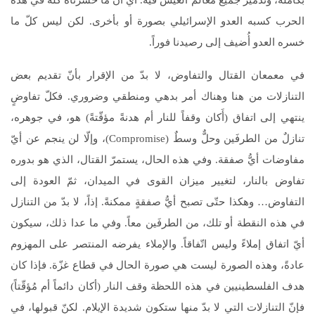
بكامله، وتدمير جميع معالم العيش فيه. أي أنّ ما خسرناه كلّه في هذه
الحرب كسبه العدو الإسرائيلي بصورة أو بأخرى. لكن ليس كلّ ما
خسره العدو أُضيف إلى رصيدنا فوراً.
في معمعان القتال والتفاوض، لا بدّ من الإقرار بأنّ تقديم بعض
التنازلات من هنا وهناك أمر بدهي ومنطقي وضروري. فكلّ تفاوضٍ
ينتهي إلى اتفاق (أَكان وقفاً للنار أم هدنةً مؤقّتةً) هو، في جوهره،
تنازلٌ من الطرفَين وحلٌّ وسطٌ (Compromise)، وإلّا لن ينجم عن أيّ
مفاوضات أيُّ صفقة. وفي هذه الحال، يستمرّ القتال، الذي هو بدوره
تفاوض بالنار، لتغيير ميزان القوى في الميدان، ثمّ العودة إلى
التفاوض… وهكذا حتّى تصبح أيُّ صفقةٍ ممكنةً. إذاً، لا بدّ من التنازل
في هذه النقطة أو تلك، من الطرفَين معاً. وفي ما عدا ذلك، سيكون
أيّ اتفاق إملاءً وليس اتّفاقاً. والإملاء يفرضه المنتصر على المهزوم
عادةً، وهذه الصورة ليست هي صورة الحال في قطاع غزّة. فإذا كان
هدف الفلسطينيين في هذه اللحظة وقف النار (أكان دائماً أم مُؤقّتاً)
فإنّ التنازلات التي لا بدّ منها ستكون شديدة الإيلام. لكنّ قبولها، في