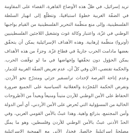
تريد إسرائيل، في ظلّ هذه الأوضاع القاهرة، القضاء على المقاومة
في الضفّة الغربية خطوةً استباقيةً، وتتطلّع إلى انهيار السلطة
الفلسطينية، وإلى منع منظّمة التحرير الفلسطينية من القيام بواجبها
الوطني في غزّة، واعتبار وكالة غوث وتشغيل اللاجئين الفلسطينيين
(أونروا) منظّمة إرهابية. وهذه الأهداف الإسرائيلية يمكن أن يتحقّق
بعضها مادامت الحرب جاريةً في قطاع غزّة. وجزءٌ من هذه الأهداف
يمكن الحؤول دون تحقّقها وإجهاضها في ما لو توقّفت الحرب.
والحكمة تقتضي، الآن وفي كلّ آن، عدم تعريض الضفّة الغربية للدمار،
وعدم إتاحة الفرصة لإحداث ترانسفير جزئي ومتدرّج نحو الأردن.
وتفرض الحكمة المُجرّدة والعقلانية السياسية على الجميع ضرورة
الحفاظ على الأمن الوطني للأردن متيناً ومنيعاً وبعيداً من الأطروحات
الخالية من المسؤولية التي تُحرض على الأمن الأردني، أي أمن الدولة
وأمن المجتمع، بذرائع واهية. وهذا عبثٌ بالأمن القومي العربي، وفي
الحدّ الأدنى عبثٌ بالأمن الوطني للأردن وفلسطين، وهو ما يمثّل
مصلحةً إسرائيليةً خالصةً. فحذارِ الآتي مع الهمجية الإسرائيلية