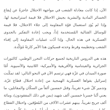
الآن، إذا كانت معادلة الشعب في مواجهة الاحتلال عاجزةً عن إيقاع
الخسائر المادية والبشرية بجيش الاحتلال فلا قيمة استراتيجية لها.
وإذا لم يُؤدِ استعمال قوّة المقاومة إلى جلاء الاحتلال، فلا قيمة
للوسائل القتالية المُستخدمة إذاً، ويجب إعادة التفكير بالجدوى
العسكرية في هذه الحال. وإذا أدّت عمليات المقاومة إلى إفناء
الشعب وتحطيمه وفرط وحدته فسيكون هذا الأمر كارثةً مُؤكَّدة.
هذه هي الدروس التاريخية لجميع حركات التحرر الوطني، كالثورات
الجزائرية والفيتنامية والأفريقية والأميركية- اللاتينية والآسيوية. أمّا
صورة الميدان في غزّة فهي ترتسم الآن في النحو التالي: لقد تمكّنت
إسرائيل بقواها العسكرية الهمجية من إعادة احتلال قطاع غزّة،
وتدمير كلّ شيء تقريباً، وقتل خمسين ألفاً من السكّان والمقاتلين، ما
يعني أنّنا خسرنا خمسين ألف شهيد (بمن في ذلك المفقودون)، ومائة
ألف جريح تقريباً، بينهم عشرات الآلاف من المُعوّقين، واحتلال القطاع