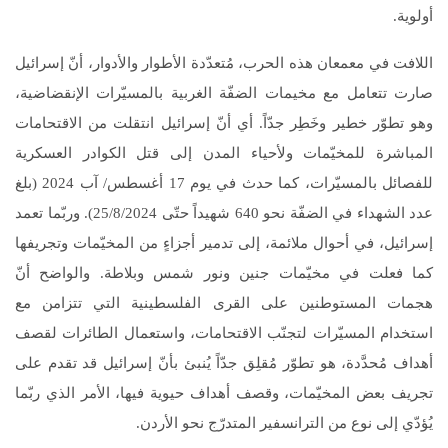
أولوية.
اللافت في معمعان هذه الحرب، مُتعدّدة الأطوار والأدوار، أنّ إسرائيل
صارت تتعامل مع مخيمات الضفّة الغربية بالمسيّرات الإنقضاضية،
وهو تطوّر خطير وخَطِر جدّاً. أي أنّ إسرائيل انتقلت من الاقتحامات
المباشرة للمخيّمات ولأحياء المدن إلى قتل الكوادر العسكرية
للفصائل بالمسيّرات، كما حدث في يوم 17 أغسطس/ آب 2024 (بلغ
عدد الشهداء في الضفّة نحو 640 شهيداً حتّى 25/8/2024). وربّما تعمد
إسرائيل، في أحوال ملائمة، إلى تدمير أجزاءٍ من المخيّمات وتجريفها
كما فعلت في مخيّمات جنين ونور شمس وبلاطة. والواضح أنّ
هجمات المستوطنين على القرى الفلسطينية التي تتزامن مع
استخدام المسيّرات لتجنّب الاقتحامات، واستعمال الطائرات لقصف
أهداف مُحدَّدة، هو تطوّر مُقلِق جدّاً يُنبئ بأنّ إسرائيل قد تقدم على
تجريف بعض المخيّمات، وقصف أهداف حيوية فيها، الأمر الذي ربّما
يُؤدّي إلى نوع من الترانسفير المتدرّج نحو الأردن.