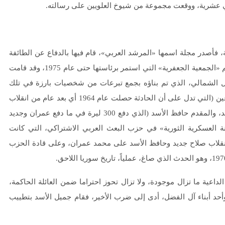
ثني عشرية، ووقعت مجموعة من شيوخ العلويين على رسالته.
، فأصدر مجلة اسمها «المرشد العربي»، قام فيها بالدفاع عن الطائفة
العلوية، والتأكيد على هويتها الشيعية، وأسس عام 1951 جمعية باسم «الجمعية الجعفرية» التي استمر برئاستها حتى عام 1975، وقد قامت
 الشمالي، الذي تم بناؤه بجمع تبرعات من شخصيات بارزة في تلك
الفترة. اللقطة الفذة التي اكتشفها المحرر هي قائمة أسماء المتبرعين (التي تدل على أن الحادثة حصلت عام 1964 أي بعد عام من انقلاب
البعث العسكري) والتي تضم اللواء محمد عمران، واللواء صلاح جديد، والمقدم حافظ الأسد (الذي دفع 300 ليرة في ما دفع عمران وجديد
جنة العسكرية الثورية» في حزب البعث العربي الاشتراكي، التي كانت
لذي كان الطريق المؤدي لانقلاب صلاح جديد وحافظ الأسد على محمد عمران، وعلى قادة الحزب
عية ما تزال موجودة، ولا تزال تحوز احتراما ضمن العائلة الحاكمة،
أحد أبناء آل الفضل، أدى إلى ضرب الأخير، فقام جميل الأسد بتطييب