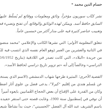
حسام الدين محمد
*
نشر كتّاب سوريون مؤخراً، وثائق ومعلومات ووقائع لم يُسلّط عليه
السابق حافظ أسد. ويمكن لهذه الوثائق والوقائع، أن تفتح وتضيء قض
وتغييب عناصر كثيرة فيه على مدار أكثر من خمسين عاماً.
تتعلق
المعلومة الأولى؛
الدراسي» وخالصاً إلى أنه «تم تزوير تاريخ دراسي لحافظ الأسد».
القضية الأخرى؛
المثيرة طرحها شهاب الدمشقي (الاسم الذي يستخدمه 
عن مُسلم هندي من إقليم “كيرلا”، يدعى فضل بن علوي أثار اضطرا
وكان من القدرة على الإقناع أن بعض الحجاج العُمانيين بايعوه أميرا
أن توفي في إسطنبول سنة 1900، وغابت قصته