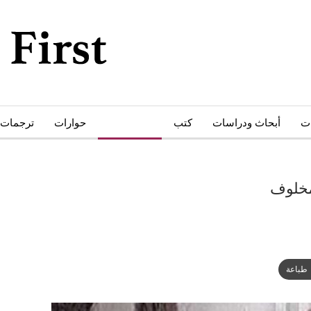
ات
أبحاث ودراسات
كتب
أدب وثقافة
حوارات
ترجمات
مخلوف
طباعة