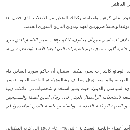
قبض على كوهين وإعدامه، وكذلك التحذير من الانقلاب الذي حصل بعد
وثيقاً وتحليلاً ضروريين لفهم وتدوين التاريخ السوري الحديث.
لخلاف السياسي» مع آل مخلوف، لا كإجراءات ضمن التلفيق الذي جرى
خلفية أكبر، تسمح بفهم الشيفرات التي اتبعها الأسد (وصانعو سيرته،
 الوقائع كإشارات سير، يمكننا استنتاج أن حاكم سوريا السابق قام
ة القريبة، والموسعة (مثل مخلوف وشاليش)، ثم الطائفة العلوية نفسها
ي: السياسي والدينيّ، حيث يعتبر استخدام شخصيات من عائلات دينية
سيعه
لاستخدامه الرأسمال الديني لدى رجال الدين السنة والمسيحيين
«الجبهة الوطنية التقدمية» والسلفيين السنة (الذين استُخدموا في
الميّزة الكبرى التي عبرت بحافظ الأسد، خلال 7 سنوات، من كونه أحد أعضاء «اللجنة العسكرية “الثورية”» عام 1963 إلى كونه الديكتاتور