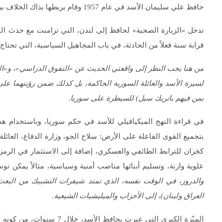
حافظ علي سليمان الأسد في عام 1957 وقام بربطها بذاك الخلاف بين العائلتين.
تدخل «الزيارة الصحية» لحافظ إلى لندن، التي تزامنت مع حدث ال
قرابة سنة فعلاً من الحادثة، في باب المجاهيل السياسية، التي تحتاج ت
من هنا يجب النظر إلى واقعتي الحديث عن «التفوق الدراسي»، و«ا
لسيرة الأسد والعائلة السورية الحاكمة، بل كذلك ضمن رؤيتهما على 
بمن فيهم باتريك سيل) للسيطرة على سوريا.
في قراءة النهج الميكيافيلي للأسد في حكم سوريا، وباستخدام هذه
بتجميع القوى الفاعلة على الأرض: سلاح الجو، وزارة الدفاع، العائل
كخزان للترابط الطائفي والعسكري، إضافة إلى الاستثمار في الرمز
علوية وازنة، وتسليم أبنائها مناصب أمنية وسياسية، مثالاً يمكن تو
والدروز، في الوقت نفسه، الذي تمتد شيفرات التشبيك من البعث و
العراق ولبنان)، إلى الأحزاب والميليشيات الشيعية.