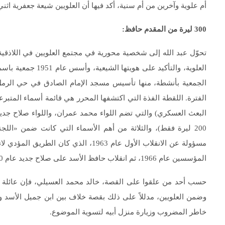
أم علوية وآخرين من أم سنية، أكد فيها أن العلويين شيعة جعفرية ا
300 ليرة من المقدم حافظ
:
تحوّل عبد الله إلى شخصية محورية في مجتمع العلويين في اللاذقية
الجمعية بأنشطة، منها تأسيس مسجد الإمام الصادق في حي الرمل
200 ليرة فقط)، والثلاثة من أهم الأسماء التي كانت ضمن «الل
مسؤولة عن الانقلاب الأول عام 1963، ا
المؤسسين عام 1966، ثم انقلاب حافظ الأسد على صلاح جديد عام 1970، وهو الحدث الذي صاغ، عملياً، تاريخ سوريا اللاحق.
حسب أحد من علقوا على القصة، خالد محمد العسيلي، فإن عائلة الدا
وضمن العلويين، مدللاً على ذلك بقصة خلاف بين ابن جميل الأسد و
خاطر المضروب وزيارة منزل أبيه لتسوية الموضوع.