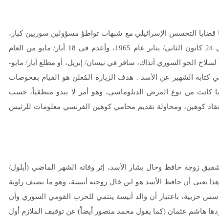
ها قضايا التجسس الإسرائيلي مع شبهات تواطؤ مسؤولين سوريين كبار،
وهي قضية الجاسوس الإسرائيلي إيلي كوهين، الذي قُبض عليه في 24 كانون الثاني/ يناير عام 1965، وأعدم في 18 أيار/ مايو من العام
لسلاح الجو السوري آنذاك، سافر في نيسان/ إبريل، أو مطلع أيار/ مايو-
باتريك سيل في كتابه الشهير عن الأسد-. هدف الزيارة المُعلن هو القيام بفحوصات
بما كانت من نوع المرض الدبلوماسي، وهو أمر لا يبدو منطقياً، حسب
 لإنقاذ كوهين، ومحاولة تقديم محامي كوهين الفرنسي معلومات للرئيس
ق زوجة حافظ وخال بشار الأسد، إثر وفاته الشهر الماضي (أيلول/
ذا يعني أن حافظ الأسد هو ابن خال زوجته أنيسة، وهو ما يضيف زاوية
سس حزبية، باعتبار أن والد أنيسة ينتمي للحزب القومي السوري وأن
دها هاشم عثمان (كما يقول محمد منصور أيضاً) عن توقيف الملازم أول