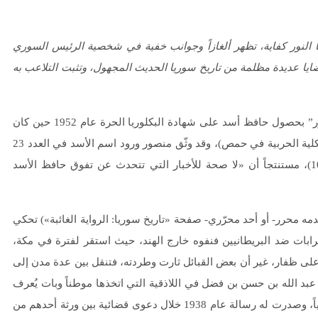
ا النور كفاية، تظهر ألغازاً وجوانب خفية في شخصية الرئيس السوري
ايا عديدة مظلمة من تاريخ سوريا الحديث المجهول، وتثبت التلاعب به
التي نشرها الكاتب والإعلامي “محمد منصور” بحصول حافظ أسد على شهادة البكلوريا الحرة عام 1952 حين كان
في الثانية والعشرين من العمر (وهو العام نفسه الذي انتسب فيه للكلية الحربية في حمص)، وقد وثّق منصور ورود اسم الأسد في العدد 23
من جريدة «البلاد»، التي كانت تصدر في اللاذقية (بتاريخ 10/6/1952)، مستنتجاً أن «لا صحة للأخبار التي تتحدث عن تفوق حافظ الأسد
محرر- أو أحد محرّري- صفحة «تاريخ سوريا: الرواية الغائبة») تحكي
بات ضد البريطانيين فنفوه خارج الهند، حيث استقر لفترة في مكة،
ً على ظفار، غير أن بعض القبائل ثارت وطردته، فتنقل بين عدة مدن إلى
 حتى استقر حفيده عبد الله بن حسن بن فضل في اللاذقية التي اتخذها موطناً وبات يُعرف
باسم الشريف عبد الله آل الفضل “الحسيني”، حيث بدأ نشاطاً شيعياً، وصدرت له رسالة عام 1938 خلال دعوى قضائية بين ورثة أحدهم من