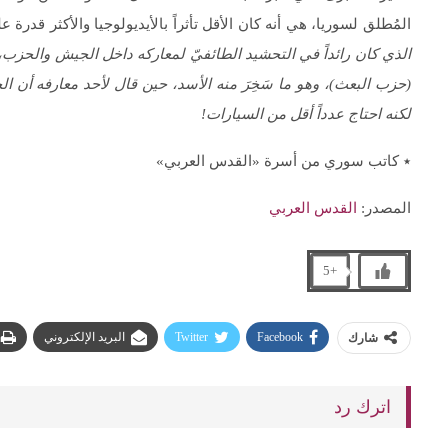
المُطلق لسوريا، هي أنه كان الأقل تأثراً بالأيديولوجيا والأكثر قدر
الذي كان رائداً في التحشيد الطائفيّ لمعاركه داخل الجيش والحزب، م
لكنه احتاج عدداً أقل من السيارات!
٭ كاتب سوري من أسرة «القدس العربي»
المصدر:
القدس العربي
+5
Facebook
Twitter
البريد الإلكتروني
شارك
اترك رد