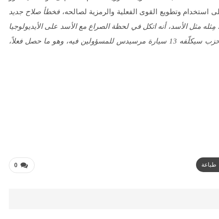
ة على استخدام وتطويع القوى الفعلية والرمزية لصالحه،
فخطأ صلاح جديد
ِثله مثل الأسد، أنه اتكل في لحظة الصراع مع الأسد على الأيديولوجيا
(حزب البعث)، وهو ما سَخِرَ منه الأسد، حين قال لأحد معارفه أن الحزب سيكلّفه 13 سيارة مرسيدس للمسؤولين فيه، وهو ما حصل فعلاً،
طباعة
0