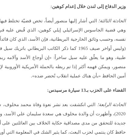
وزير الدفاع إلى لندن خلال إعدام كوهين
:
الحادثة الثالثة؛
التي أشار إليها منصور أيضاً، تخص قضيّة تختلط في
نفسه، وحسب وثائق الخارجية البريطانية، فإن الأسد، الذي كان قائداً 
(وليس أواخر صيف 1965 كما ذكر الكاتب البريطاني 
طبية، وهو ما يعلّق عليه سيل ساخراً: «إن أوجاع الأسد وآلامه ر
منصور، ويمكن فهمه أكثر إذا تم ربطه بالحملة الأمريكية الأوروبية
أمين الحافظ «بأن هناك عملية انقلاب تُحضر ضده».
القضاء على الحزب بـ13 سيارة مرسيدس
:
الحادثة الرابعة؛
التي انكشفت بعد نشر نعوة وفاة محمد مخلوف، شقي
2020)، وأظهرت أن والدة مخلوف هي سعدة سليمان علي الأسد، وه
جديدة للتحقق من مدى مصداقية حكاية الخلاف بين العائلتين على أ
حافظ كان ينتمي لحزب البعث، كما يثير الشك في المعلومة التي أور