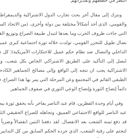
النظر في خططهم وتقديراتهم.
ونترك إلى مقال آخر بحث تجارب الدول الاشتراكية والديمقراطيات
والقومي، الذى أخذ أشكالاً مختلفة بين دولة وأخرى، (من الاتحاد الس
التي جاءت ظروف الحرب وما بعدها لتبدل طبيعة الصراع وتوزيع القو
نضال طويل للتحرر القومي، تولدت خلاله ثورة اجتماعية كبرى عميق
الداخلي والنضال ضد نظام حكم عميل للاحتكارات الأمريكية)؛ كل ذ
لنصل إلى التأكيد على الطريق الاشتراكي الخاص بكل شعب، وإل
الاشتراكية يجب ان تتجه إلى الواقع وإلى مصالح الجماهير الكادح
الطبقي القائم في المجتمع وعن المرحلة التي يمر بها هذا الصراع.
دائماً إنضاج الثورة وإنضاج الوعي الثوري في صفوف الجماهير.
وفي أيام وحدة القطرين، قام عبد الناصر يفاخر بأنه يحقق ثورة بيض
عبد الناصر للواقع الاجتماعي العميق، وتجاهله للصراع الحقيقي ال
قد دفع ثمنه الشعب بعد الانفصال. لقد دفعنا الثمن انفصالاً وضربا
لتجثم على رقبة الشعب، الذي جرده الحكم السابق من كل التدابير 