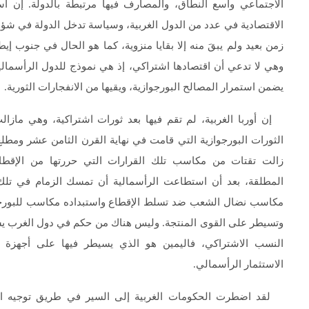
الاجتماعي واسع النطاق، والمصارف فيها مرتبطة بالدولة. إن أسل
الاقتصادية في عدد من الدول الغربية، وسياسة تدخل الدولة في شؤون ا
زمن بعيد ولم يبقَ منه إلا بقايا منزوية، كما هو الحال في جنوب إيط
وهي لا تدعي أن اقتصادها اشتراكي، إذ هي نموذج للدول الرأسما
يضمن استمرار المصالح البورجوازية، ويقيها من الانفجارات الثورية.
إن أوربا الغربية، لم تقم فيها بعد ثورات اشتراكية، وهي ما
الثورات البورجوازية التي قامت في نهاية القرن الثامن عشر ومط
زالت تقتات من مكاسب تلك القرارات التي حررتها من الإقط
المطلقة، بعد أن استطاعت الرأسمالية أن تمسك الزمام في تلك 
مكاسب نضال الشعب ضد تسلط الإقطاع واستبداده مكاسب للبورجواز
وتسيطر على القوى المنتجة. وليس هناك من حكم في دول الغرب ي
النسب الاشتراكي، فاليمين هو الذي يسيطر فيها على أجهزة ا
الاستثمار الرأسمالي.
لقد اضطرت الحكومات الغربية إلى السير في طريق توجيه الا