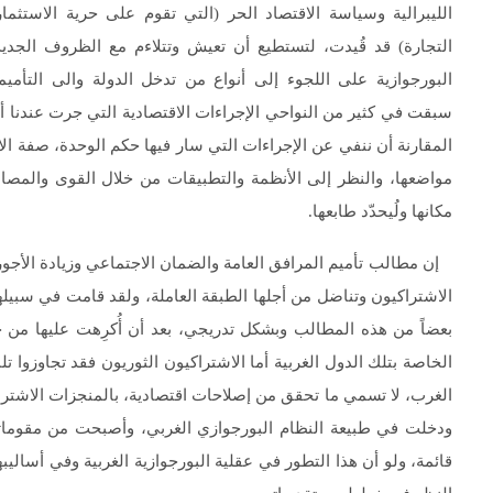
الليبرالية وسياسة الاقتصاد الحر (التي تقوم على حرية الاستثمار
التجارة) قد قُيدت، لتستطيع أن تعيش وتتلاءم مع الظروف الجد
البورجوازية على اللجوء إلى أنواع من تدخل الدولة والى التأمي
سبقت في كثير من النواحي الإجراءات الاقتصادية التي جرت عندنا أيا
المقارنة أن ننفي عن الإجراءات التي سار فيها حكم الوحدة، صفة الا
مواضعها، والنظر إلى الأنظمة والتطبيقات من خلال القوى والمصالح
مكانها ولُيحدّد طابعها.
إن مطالب تأميم المرافق العامة والضمان الاجتماعي وزيادة الأجور
الاشتراكيون وتناضل من أجلها الطبقة العاملة، ولقد قامت في سبيل
بعضاً من هذه المطالب وبشكل تدريجي، بعد أن أُكرِهت عليها من
الخاصة بتلك الدول الغربية أما الاشتراكيون الثوريون فقد تجاوزوا
الغرب، لا تسمي ما تحقق من إصلاحات اقتصادية، بالمنجزات الاشتراكية،
ودخلت في طبيعة النظام البورجوازي الغربي، وأصبحت من مقوماته،
قائمة، ولو أن هذا التطور في عقلية البورجوازية الغربية وفي أساليب