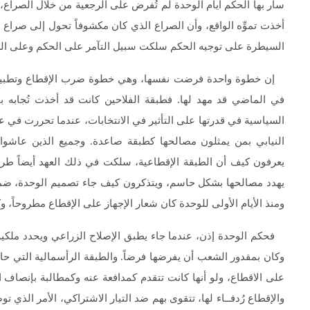
سار بها الحكم أيام الوحدة لم تُفرض على الرجعية من خلال الصراع، ول
أخذت تموِّه الواقع، وأن الصراع الذي كان مكشوفاً تحول إلى صراع
السيطرة على توجيه الحكم سلكت سبيل التآمر على الحكم وعلى الش
إن خطوة واحدة فرضت نفسها، وهي خطوة ضرب الإقطاع وتطبيق ال
السياسية في قدرتها على التأثير في الانتخابات، عندما تحررت ف
النيابي بمن يمثلون مصالحها كطبقة صاعدة. وجميع الذين عاشوا
يعرفون كيف أن الطبقة الإقطاعية، سلكت في ذلك العهد أيضاً طريق
يهدد مصالحها بشكل حاسم، ويتذكرون كيف جاء تصميم الوحدة، ضمن ك
ومنذ الأيام الأولى للوحدة كان شعار الإجهاز على الإقطاع مطروحاً، وكان الحكم 
فحكم الوحدة إذن، عندما جاء يطبق الإصلاح الزراعي ويحدد ملكي
وكان بمقدور الشعب أن يفرضها فرضاً. والطبقة الرأسمالية التي حا
على الاقطاع، ولو أنها كانت تتقدم كمدافعة عنه وكمطالبة بإنصاف ا
والإقطاع رُدفــاء لها، تتقوى بهم ضد التيار الاشتراكي، الأمر الذي