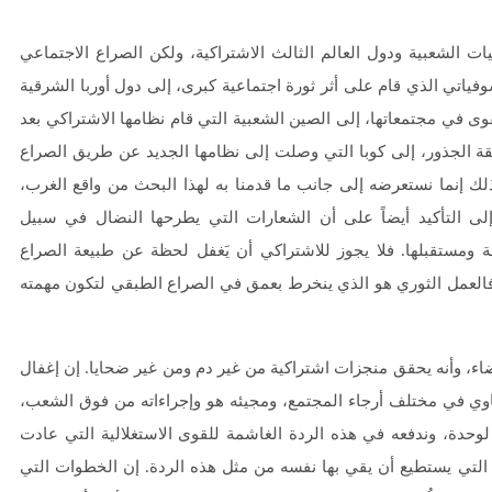
 الشعبية ودول العالم الثالث الاشتراكية، ولكن الصراع الاجتماعي
وفياتي الذي قام على أثر ثورة اجتماعية كبرى، إلى دول أوربا الشرقية
ى في مجتمعاتها، إلى الصين الشعبية التي قام نظامها الاشتراكي بعد
ة الجذور، إلى كوبا التي وصلت إلى نظامها الجديد عن طريق الصراع
لك إنما نستعرضه إلى جانب ما قدمنا به لهذا البحث من واقع الغرب،
ى التأكيد أيضاً على أن الشعارات التي يطرحها النضال في سبيل
ة ومستقبلها. فلا يجوز للاشتراكي أن يَغفل لحظة عن طبيعة الصراع
 فالعمل الثوري هو الذي ينخرط بعمق في الصراع الطبقي لتكون مهمته
اء، وأنه يحقق منجزات اشتراكية من غير دم ومن غير ضحايا. إن إغفال
ثاوي في مختلف أرجاء المجتمع، ومجيئه هو وإجراءاته من فوق الشعب،
ً لوحدة، وندفعه في هذه الردة الغاشمة للقوى الاستغلالية التي عادت
التي يستطيع أن يقي بها نفسه من مثل هذه الردة. إن الخطوات التي