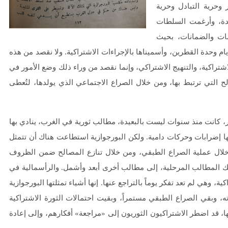
 وحرية التبادل وحرية
يدة، وأرغمت السلطات
مات والضمانات، بحيث
م وحدة القطرين، وأسميناها بالإجراءات الاشتراكية. ولا نقصد من هذه
شتراكية، والتنهيج الاشتراكي، وإنما نقصد من وراء ذلك وضع الأمور في
 التي ترتبط بها، ومن خلال الصراع الاجتماعي الذي يولدها، لتُعطى
، كانت منذ سنوات ليست بالبعيدة، مطالب ثورية في الغرب، ينادي بها
ها إضرابات وحركات دامية. ولكن البورجوازية استطاعت هناك أن تتمثل
 خلال عملية الصراع الطبقي، ومن خلال تنازع المصالح ضمن الظروف
 تلك المطالب المرحلية، إلى مطالب أخرى أبعد وأشمل. والرأسمالية في
 وهي لم تعد تفكر يوماً بالتراجع عنها. إنها أشياء تمثلتها البورجوازية
 وبقي الصراع الطبقي مستمراً، وبقيت احتمالات الثورة الاشتراكية
ها، قد اضطر الاشتراكيون الثوريون إلى «مراجعة» أفكارهم، وإلى إعادة