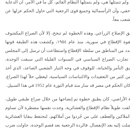
م تتمثلُها هي، ولم يتمثلها النظام القائم، كل ما في الأمر، أن الدعاية
 خفي، وأن الرأسمالية وجميع قوى الرجعية التي حاول الحكم عزلها عن
عب معاً.
إصلاح الزراعي. وهذه الخطوة لم تنجح، إلا لأن الصراع المكشوف
في الماضي قد مهد لها. فطبقة الفلاحين كانت قد أخذت تُجابه بقوة الإقطاع في سورية، منذ عام ١٩٥٤، وكشفت هذه الطبقة قوتها
ي عدد من المناطق من سلطة الإقطاع واستطاعت أن ترسل إلى المجلس
 تجارب الصراع السياسي في السنوات القليلة التي سبقت الوحدة،
 التآمر والخيانة، للوقوف في وجه التيار الشعبي الصاعد، الذي أخذ
ثير من التعقيدات والالتباسات السياسية، ليعطي حلاً لهذا الصراع.
في مصر قد سار منذ قيام الثورة عام 1952 في هذا السبيل.
ة الأراضي، كان يطبق خطوة تم إنضاجها من خلال صراع طبقي طويل،
لفت طويلاً نظام الإقطاع والعشائرية، وجدت نفسها مضطرة لأن تساوم
لملاكين والعطف على من جُردوا من أملاكهم، لتحتفظ ببقايا العشائرية
 توصلت إليه بعد الإنفصال. فالردة الرجعية بعد فصم الوحدة، حاولت ضرب