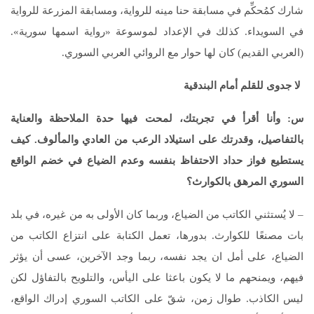
شارك كمُحكِّم في مسابقة حنا مينه للرواية، ومسابقة المزرعة للرواية
في السويداء. كذلك في الإعداد لموسوعة «رواية اسمها سورية».
(العربي القديم) كان لها حوار مع الروائي العربي السوري.
لا جدوى للقلم أمام البندقية
س: وأنا أقرأ في تجربتك، لمحت فيها حدة الملاحظة والعناية
بالتفاصيل، وقدرتك على استيلاد الرعب من العادي والمألوف. كيف
يستطيع فواز حداد الاحتفاظ بنفسه وعدم الضياع في خضم الواقع
السوري المرهق بالكوارث؟
– لا يُستثني الكاتب من الضياع، وربما كان الأولى به من غيره، في بلد
بات مصنعًا للكوارث. بدورها، تعمل الكتابة على انتزاع الكاتب من
الضياع، على أمل ان يجد نفسه، ربما وجد الآخرين، عسى أن يؤثر
فيهم، ويمنحهم ما لا يكون باعثا على اليأس، والتلويح بالتفاؤل لكن
ليس الكاذب. طوال زمن، شقّ على الكاتب السوري إدراك الواقع،