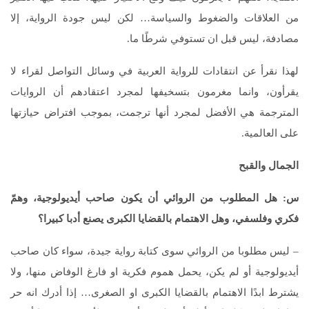
من العلاقات والضغوط والسياسة… لكن ليس جودة الرواية، إلا
مصادفة، ليس قبل ان تستوفي شرطًا ما.
لهذا نقرأ عن انتقادات للرواية العربية في وسائل التواصل لقراء لا
يقرأون، وانما مغرمون بتسخيفها لمجرد اعتقادهم أن الروايات
المترجمة هي الأفضل لمجرد أنها ترجمت، بموجب افتراض حيازتها
على العالمية.
الجمال والقبح
س: هل المطلوب من الروائي أن يكون صاحب أيديولوجية، وهمّ
فكري وفلسفي، وهل الاهتمام بالقضايا الكبرى يصنع أدبا كبيرا؟
– ليس مطلوبا من الروائي سوى كتابة رواية جيدة، سواء كان صاحب
أيديولوجية أو لم يكن، يحمل هموم فكرية او فارغ الوفاض منها، ولا
يشترط ابدًا الاهتمام بالقضايا الكبرى او الصغرى… إذا أدرك انه حر