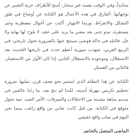
محايداً، وفي الوقت نفسه غير منحاز، أمنح للأطراف حرية التعبير عن
توجهاتها. الفارق في هذه الأعمال هو الكتابة عن أوضاع في طور
التشكل والانفراط، وربما الانهيار. أكتب عن أحوال مضطربة وغير
مستقرة، تبدو حتى بعد مضي ما يزيد على عقد، لا يلوح لها نهاية ولا
حل، فالبلد في حالة فوضى سينتج عنها بالضرورة تحول تاريخي. في
الربيع العربي، شهدت سورية أعظم حدث في تاريخها الحديث بعد
الاستقلال، وموعودة بالاستقلال الثاني، إذا كان الأول من الاستعمار،
فالثاني من العسكر.
الكتابة عن هذا النظام الذي استمر نحو نصف قرن، تمليها ضرورة
تحطيم تكريس مهزلة أبديته، لكننا لم ننج بعد، ما زلنا عالقين في
سديم متاهة مشينة من الاحتلالات والتمزقات. الأمر الجيد، ثمة تحول
متوقع في الكتابة، من قبل كانت تعاني من واقع زائف، بينما نحن
اليوم في صلب واقع حقيقي.
الماضي المتصل بالحاضر