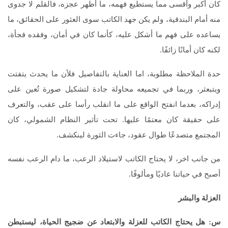
كان أكبر وأقسى مما يستطيع فهمه، ما أظهر عجزه، فالقلم لا جدوى
منه أمام البندقية، ولم يكن جهد الكاتب سوى العثور على الحقائق، ما
يساعده على فهم ما أشكل عليه، كأنما كان في أمان، وفقده فجأة،
لكنه كان أمانًا زائفًا.
حدة الملاحظة مطلوبة، اما العناية بالتفاصيل فلأن ما يحدث يتفتت
ويتبعثر، وربما في تجميعه محاولة جادة لتشكيل صورة تُعين على
إدراكه، بعدما انفتح الواقع على ما انقلب رأسا على عقب، والتعرف
على حقيقة كان معتمًا عليها. تحت تأثير النظام الشمولي، كان
المجتمع متصدعًا طوال عقود، جاءت الثورة لينكشف.
من جانب اخر، لا يحتاج الكاتب لاستيلاد الرعب، ما دام الرعب نفسه
أصبح في حياتنا عاديًا ومألوفًا.
العزلة والبشر
س: هل يحتاج الكاتب للعزلة والابتعاد عن ضجيج الحياة، ليستبطن