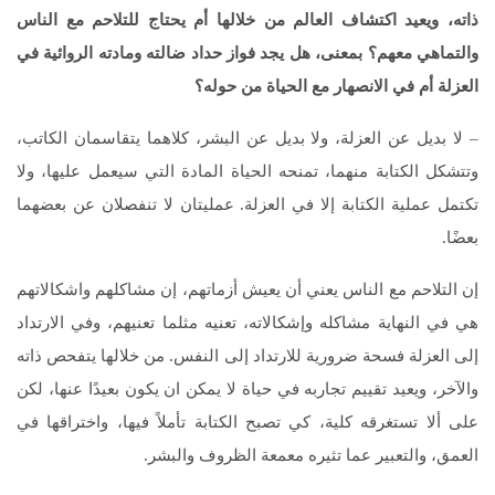
ذاته، ويعيد اكتشاف العالم من خلالها أم يحتاج للتلاحم مع الناس
والتماهي معهم؟ بمعنى، هل يجد فواز حداد ضالته ومادته الروائية في
العزلة أم في الانصهار مع الحياة من حوله؟
– لا بديل عن العزلة، ولا بديل عن البشر، كلاهما يتقاسمان الكاتب،
وتتشكل الكتابة منهما، تمنحه الحياة المادة التي سيعمل عليها، ولا
تكتمل عملية الكتابة إلا في العزلة. عمليتان لا تنفصلان عن بعضهما
بعضًا.
إن التلاحم مع الناس يعني أن يعيش أزماتهم، إن مشاكلهم واشكالاتهم
هي في النهاية مشاكله وإشكالاته، تعنيه مثلما تعنيهم، وفي الارتداد
إلى العزلة فسحة ضرورية للارتداد إلى النفس. من خلالها يتفحص ذاته
والآخر، ويعيد تقييم تجاربه في حياة لا يمكن ان يكون بعيدًا عنها، لكن
على ألا تستغرقه كلية، كي تصبح الكتابة تأملاً فيها، واختراقها في
العمق، والتعبير عما تثيره معمعة الظروف والبشر.