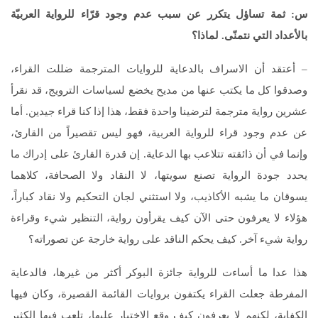
س: ثمة تساؤل يتكرر عن سبب عدم وجود قرّاء للرواية العربيّة
بالأعداد التي نتمنّى. لماذا؟
– أعتقد أن الاسراف بالدعاية للروايات المترجمة ضللت القراء،
وصدقوا كل ما يكتب عنها من مديح يخضع لسياسات الترويج، قد نقرأ
عشرين رواية مترجمة لترضينا واحدة فقط، هذا إذا كنا قراء جيدين. أما
عن عدم وجود قراء للرواية العربية، فهو ليس تقصيراً من القارئ،
وإنما في أن ذائقته تتلاعب بها الدعاية. إن قدرة القارئ على إدراك ما
يحدد جودة الرواية تصنع سويتها، لا النقاد ولا الصحافة، كلاهما
يسوقان ما يشبه الأكاذيب، ولا استثني لجان التحكيم ولا نقاد كباراً،
هؤلاء لا يعرفون حتى الآن كيف يقرأون رواية، التنظير شيء وقراءة
رواية شيء آخر. كيف يحكم الناقد على رواية خارجة عن تصوراته؟
هذا عدا ما أساءت للرواية جائزة البوكر أكثر من غيرها، فالدعاية
المفرطة جعلت القراء يكتفون بروايات القائمة القصيرة، وكان فيها
الكفاية، لكنهم لا يعرفون كيف وقع الاختيار عليها، تلعب فيها الكثير