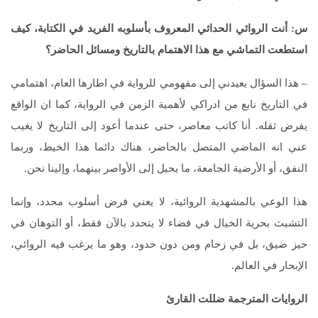
س: أنت الروائي الحداثي المعروف بأسلوبه الفريد في الكتابة، كيف
استطعت التماشي مع هذا الاهتمام بالتاريخ ومسائل الحاضر؟
– هذا السؤال يعيدني إلى مفهومي للرواية في اطارها العام، اهتمامي
في التاريخ نابع من ادراكي لأهمية الزمن في الرواية، كما ان الواقع
يفرض ثقله. أنا كاتب معاصر، حتى عندما أعود إلى التاريخ لا يغيب
عني انه الماضي المتصل بالحاضر، هناك دائما هذا الخيط، وربما
النفق، أو الأرضية الجامعة، ما يحيل إلى الأواصر بينهما، وإلينا نحن.
هذا الوعي بالمشهدية الروائية، لا يعني فرض أسلوب محدد، وإنما
التشبث بحرية الخيال في فضاء لا يتحدد بالآن فقط، أو التوهان في
حيز ضيق، بل في زحام ومن دون حدود، وهو ما يرغب فيه الروائي،
الإبحار في العالم.
الروايات المترجمة ضللت القارئ