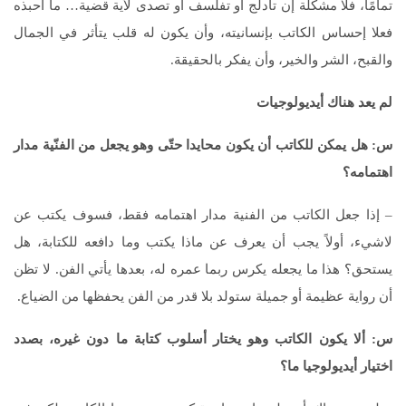
تمامًا، فلا مشكلة إن تأدلج أو تفلسف أو تصدى لأية قضية… ما أحبذه
فعلا إحساس الكاتب بإنسانيته، وأن يكون له قلب يتأثر في الجمال
والقبح، الشر والخير، وأن يفكر بالحقيقة.
لم يعد هناك أيديولوجيات
س: هل يمكن للكاتب أن يكون محايدا حتّى وهو يجعل من الفنّية مدار
اهتمامه؟
– إذا جعل الكاتب من الفنية مدار اهتمامه فقط، فسوف يكتب عن
لاشيء، أولاً يجب أن يعرف عن ماذا يكتب وما دافعه للكتابة، هل
يستحق؟ هذا ما يجعله يكرس ربما عمره له، بعدها يأتي الفن. لا تظن
أن رواية عظيمة أو جميلة ستولد بلا قدر من الفن يحفظها من الضياع.
س: ألا يكون الكاتب وهو يختار أسلوب كتابة ما دون غيره، بصدد
اختيار أيديولوجيا ما؟