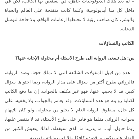
– لم يعد هناك أيديولوجيات جاهزة كي يستعين بها الكاتب، لكن في
داخل كل منا أيديولوجية، وكلما كانت منفتحة على العالم والحياة
والبشر، كان صاحب رؤية لا تحبطها إرغامات الواقع، ولا حاجة لتوسل
الدعاية.
الكاتب والتساؤلات
س
:
هل تسعى الرواية الى طرح الاسئلة أم محاولة الإجابة عنها؟
– هذه من قبيل المقولات الشائعة التي لا تملك حجة، وضد الرواية،
فالروائي يطرح أكثر من سؤال على مدار الرواية، ربما احتواها سؤال
كبير، قد لا يجيب عنها، فهو غير مكلف بالجواب. إن ما دفع الكاتب
لكتابة روايته هو هذه التساؤلات، وقد يغامر بالجواب، ولا يخفيه. على
كل حال، منطوق الرواية العام لا يخلو من محاولة، ولو كان للإيهام
بجواب، الروائي مثلما هو قادر على طرح الأسئلة، قد لا يقتصر عليها،
ربما حاول، أو… ما يدرينا ما الذي سيفعله، لذلك يتعيش الكثير من
النقاد على تكهن ما قصده كافكا مثلا في رواياته وقصصه.