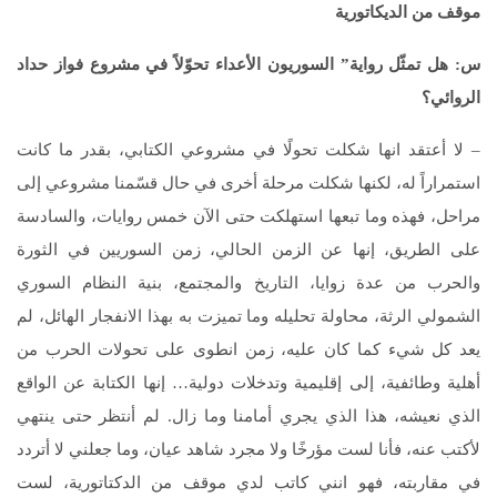
موقف من الديكاتورية
س: هل تمثّل رواية” السوريون الأعداء تحوّلاً في مشروع فواز حداد
الروائي؟
– لا أعتقد انها شكلت تحولًا في مشروعي الكتابي، بقدر ما كانت
استمراراً له، لكنها شكلت مرحلة أخرى في حال قسّمنا مشروعي إلى
مراحل، فهذه وما تبعها استهلكت حتى الآن خمس روايات، والسادسة
على الطريق، إنها عن الزمن الحالي، زمن السوريين في الثورة
والحرب من عدة زوايا، التاريخ والمجتمع، بنية النظام السوري
الشمولي الرثة، محاولة تحليله وما تميزت به بهذا الانفجار الهائل، لم
يعد كل شيء كما كان عليه، زمن انطوى على تحولات الحرب من
أهلية وطائفية، إلى إقليمية وتدخلات دولية… إنها الكتابة عن الواقع
الذي نعيشه، هذا الذي يجري أمامنا وما زال. لم أنتظر حتى ينتهي
لأكتب عنه، فأنا لست مؤرخًا ولا مجرد شاهد عيان، وما جعلني لا أتردد
في مقاربته، فهو انني كاتب لدي موقف من الدكتاتورية، لست