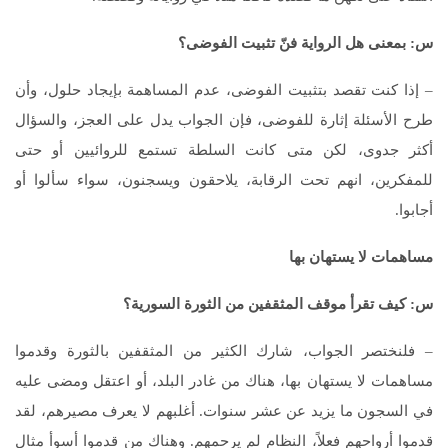
س: بمعنى هل الرواية فنّ تثبيت الفوضى؟
– إذا كنت تقصد بتثبيت الفوضى، عدم المساهمة بإيجاد حلول، وأن
طرح الأسئلة إثارة للفوضى، فإن الجواب يدل على العجز، والسؤال
أكثر جدوى، لكن متى كانت السلطة تستمع للروائيين أو حتى
للمفكرين، انهم تحت الرقابة، يلاحقون ويسجنون، سواء سألوا أو
أجابوا.
مساهمات لا يستهان بها
س
:
كيف تقرأ موقف المثقفين من الثورة السورية؟
– فلنختصر الجواب، شارك الكثير من المثقفين بالثورة وقدموا
مساهمات لا يستهان بها، هناك من غادر البلد، أو اعتقل ومضى عليه
في السجون ما يزيد عن عشر سنوات. أغلبهم لا يعرف مصيرهم، لقد
قدموا أرواحهم فعلاً، النظام لم يرحمهم. وهناك من قدموا أسوأ مثال