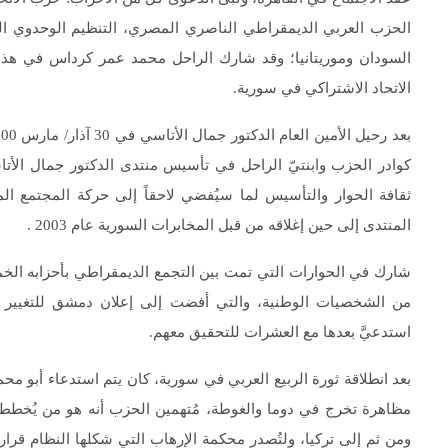
الحزب العربي الديمقراطي الناصري المصري، التنظيم الوحدوي الش
السودان وموريتانيا؛ وقد شارك الراحل محمد عمر كرداس في هذا 
الاتحاد الاشتراكي في سورية.
كوادر الحزب وابنتيّ الراحل في تأسيس منتدى الدكتور جمال الأ
ثقافة الحوار والتأسيس لما سيُفضي لاحقاً إلى حركة المجتمع الم
المنتدى إلى حين إغلاقه من قبل المخابرات السورية عام 2003 .
شارك في الحوارات التي تمت بين التجمع الديمقراطي بأحزابه الخمس
استدعيَّ بعدها مع العشرات للتحقيق معهم.
بعد انطلاقة ثورة الربيع العربي في سورية، كان يتم استدعاء أبو م
مظاهرة تخرج في دوما والغوطة، مُتهمين الحزب أنه هو من يُخطط و
ومن ثم إلى تركيا، ولتُصدر محكمة الإرهاب التي شكلها النظام قرارا