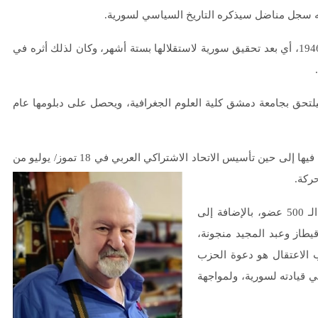
خلفه سجل مناضل سيذكره التاريخ السياسي لسورية.
ولد محمد عمر كرداس في مدينة دوما في 15 تشرين الأول/ أكتوبر 1946، أي بعد تحقيق سورية لاستقلالها بستة أشهر، وكان لذلك أثره في
ي مدارس دوما، وحصل على شهادة البكالوريا عام 1964، ليلتحق بجامعة دمشق كلية العلوم الجغرافية، ويحصل على دبلومها عام
في المرحلة الثانوية التحق أبو محمود بحركة القوميين العرب، وبقي فيها إلى حين تأسيس الاتحاد الاشتراكي العربي في 18 تموز/ يوليو من
تم اعتقاله عام 1968 مع مجموعة كبيرة من كوادر الحزب، تجاوز الـ 500 عضو، بالإضافة إلى
قيطاز وعبد المجيد منجونة،
 الاعتقال هو دعوة الحزب
ي قيادته لسورية، ولمواجهة