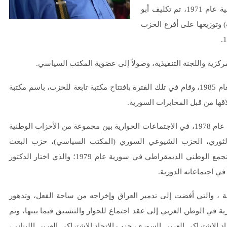
في فترة انضمام حزب الاتحاد الاشتراكي إلى عضوية الجبهة الوطنية عام 1971، تم تكليف أبو
وتوزيعها على أفرع الحزب
ركزية واللجنة التنفيذية، وصولاً إلى عضوية المكتب السياسي.
تسلم موقعه كأمين لفرع الحزب في دمشق عام 1980، وبقي فيه لعام 1985، وقام في تلك الفترة بافتتاح مكتبة تابعة للحزب، باسم مكتبة
قها من قبل المخابرات السورية.
شارك مع الأمين الدكتور جمال الأتاسي والشهيد محمد فليطاني في عام 1978، في الاجتماعات الحوارية بين مجموعة من الأحزاب الوطنية
الثوري، الحزب الشيوعي السوري (المكتب السياسي)، حزب البعث
الديمقراطي، والاشتراكيين العرب، والذي أفضى إلى إعلان قيام التجمع الوطني الديمقراطي في سورية عام 1979؛ والذي اختار الدكتور
ي اجتماعاته الدورية.
ية ، والتي أفضت إلى تدمير العراق وإخراجه من ساحة الفعل، وتدهور
ة في الوطن العربي إلى عقد اجتماع للحوار والتنسيق فيما بينها، وتم
 الاشتراكي العربي السوري، حزب الاتحاد الاشتراكي العربي اللبناني،