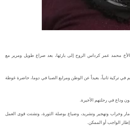
بعاء الموافق 27 كانون الأول/ ديسمبر 2023، أسلم الأخ محمد عمر كرداس الروح إلى بارئها، بعد صراع طويل ومرير مع
ثم في تركية ثانياً، بعيداً عن الوطن ومرابع الصبا في دوما، حاضرة غوطة
ون وداع في رحلتهم الأخيرة.
ار وخراب وتهجير وتشريد، وضياع بوصلة الثورة، وتشتت قوى العمل
إطار الواجب أو الممكن.