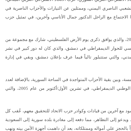
عبي الناصري اليمني، وممثلين عن التيارات والأحزاب الناصرية في
الاجتماع مع الراحل الدكتور جمال الأتاسي وآخرين، في تمثيل حزب
بعد رحيل الأمين العام الدكتور جمال الأتاسي في 30 آذار/ مارس 2000، والذي يوافق ذكرى يوم الأرض الفلسطيني، شارك مع مجموعة من
تاسي للحوار الديمقراطي في دمشق، والذي كان له دور كبير في نشر
دني، والتي ستتبلور تالياً فيما عرف بإعلان دمشق، وبقي في إدارة
ة، وبين بقية الأحزاب المتواجدة في الساحة السورية، بالإضافة لعدد
من الشخصيات الوطنية، والتي أفضت إلى إعلان دمشق للتغيير الوطني الديمقراطي، في تشرين الأول/أكتوبر من عام 2005، والتي
حمود مع آخرين من قيادات وكوادر حزب الاتحاد للتحقيق معهم، عُقب كل
يدعو إلى التظاهر، مما دفعه إلى مغادرة بلده سورية إلى السعودية
ً بالحجز على أمواله وممتلكاته، بعد أن داهمت أجهزة الأمن بيته ونهب