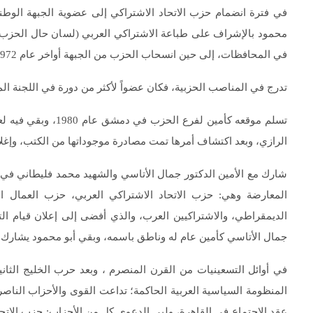
محمود بالإشراف على طباعة الاشتراكي العربي (لسان حال الحزب) 
في المحافظات، إلى حين انسحاب الحزب من الجبهة أواخر عام 1972.
تدرج في المناصب الحزبية، فكان عضواً لأكثر من دورة في اللجنة الم
الرازي، وبعد اكتشاف أمرها تمت مصادرة موجوداتها من الكتب، وإغلا
المعارضة وهي: حزب الاتحاد الاشتراكي العربي، حزب العمال 
جمال الأتاسي كأمين عام له وناطق باسمه، وبقي أبو محمود يشارك ف
في أوائل التسعينيات من القرن المنصرم ، وبعد حرب الخليج الثان
المنظومة السياسية العربية الحاكمة؛ تداعت القوى والأحزاب الناصري
عقد الاجتماع في القاهرة، ولبى الدعوى كل من الأحزاب: حزب الاتحاد