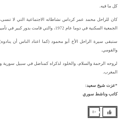
كل ما فيه.
كان للراحل محمد عمر كرداس نشاطاته الاجتماعية التي لا تنسى
الجمعية السكنية في دوما عام 1972، والتي قامت بدور كبير في تأمين السكن لآلاف العائلات في مدينة دوما وما حولها.
ستبقى سيرة الراحل الأخ أبو محمود (كما اعتاد الناس أن يناد
والقومي.
لروحه الرحمة والسلام، والخلود لذكراه كمناضل في سبيل سورية وطنية
المغرب.
*عزت شيخ سعيد:
كاتب وناشط سوري
+8