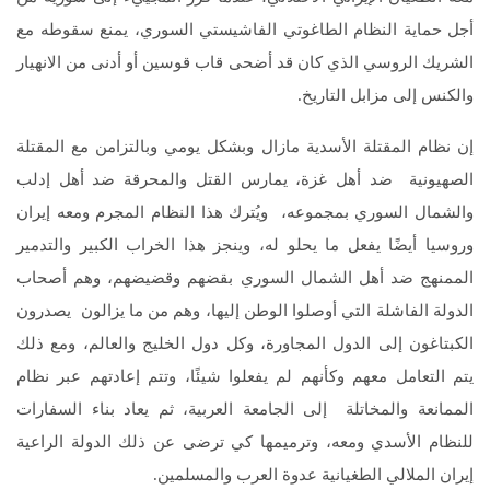
أجل حماية النظام الطاغوتي الفاشيستي السوري، يمنع سقوطه مع
الشريك الروسي الذي كان قد أضحى قاب قوسين أو أدنى من الانهيار
والكنس إلى مزابل التاريخ.
إن نظام المقتلة الأسدية مازال وبشكل يومي وبالتزامن مع المقتلة
الصهيونية ضد أهل غزة، يمارس القتل والمحرقة ضد أهل إدلب
والشمال السوري بمجموعه، ويُترك هذا النظام المجرم ومعه إيران
وروسيا أيضًا يفعل ما يحلو له، وينجز هذا الخراب الكبير والتدمير
الممنهج ضد أهل الشمال السوري بقضهم وقضيضهم، وهم أصحاب
الدولة الفاشلة التي أوصلوا الوطن إليها، وهم من ما يزالون يصدرون
الكبتاغون إلى الدول المجاورة، وكل دول الخليج والعالم، ومع ذلك
يتم التعامل معهم وكأنهم لم يفعلوا شيئًا، وتتم إعادتهم عبر نظام
الممانعة والمخاتلة إلى الجامعة العربية، ثم يعاد بناء السفارات
للنظام الأسدي ومعه، وترميمها كي ترضى عن ذلك الدولة الراعية
إيران الملالي الطغيانية عدوة العرب والمسلمين.