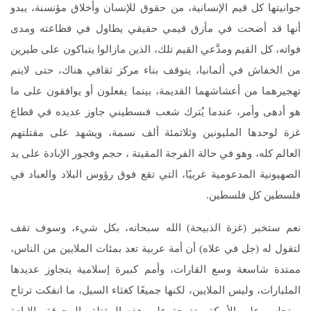
جوانيتها كل قيم الإنسانية، من حقوق للإنسان وأخلاق مؤنسنة، يبدو
أنها قد أضحت في مأزق قيمي حقيقي يطاول في فظاعته ومدى
فواته، كل القيم ومدَّعي القيم تلك، الذين مازالوا يتباكون على طيرين
من الخفاش في ألمانيا، يتوقف بناء مركز ثقافي هناك، حتى لايتم
تهجيرهما من أعشاشهما القديمة، بينما يفعلون أو يوافقون على ما
هو أدهى وأمر، عندما يُترك شعب فىسطيني جاوز عديده في قطاع
غزة لوحدها المليونين وثلاثمئة ألف نسمة، ويشهد على مقتلتهم
العالم كله، وهو في حالة الفرجة المقيتة ، حجم وفجور الإبادة على يد
الصهيونية المدعومية غربيًا، التي تقع فوق رؤوس البلاد والعباد في
فلسطين كل فلسطين.
نعم ستخبر (غزة الذبيحة) الله سبحانه، بكل شيء، وسوف تقف
لتقول له (جل في علاه) أن أمة عربية تعد بمئات الملايين من الناس،
ممتدة شاسعة وسع القارات، وأمم كبيرة إسلامية يتجاوز عديدها
المليارات، وليس الملايين، لكنها جميعًا كغثاء السيل، ما انفكت ترتاح