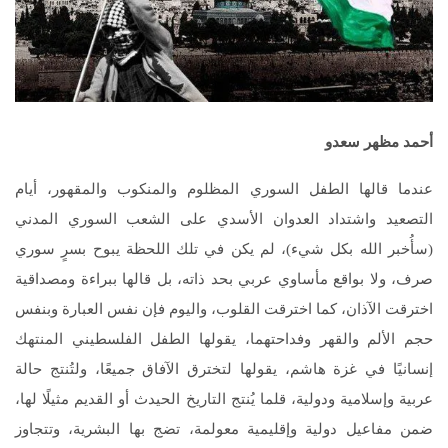
أحمد مظهر سعدو
عندما قالها الطفل السوري المظلوم والمنكوب والمقهور، أيام
التصعيد واشتداد العدوان الأسدي على الشعب السوري المدني
(سأُخبر الله بكل شيء)، لم يكن في تلك اللحظة يبوح بسرٍ سوري
صرف، ولا بواقع مأساوي عربي بحد ذاته، بل قالها ببراءة ومصداقية
اخترقت الآذان، كما اخترقت القلوب، واليوم فإن نفس العبارة وبنفس
حجم الألم والقهر وفداحتهما، يقولها الطفل الفلسطيني المنتهك
إنسانيًا في غزة هاشم، يقولها لتخترق الآفاق جميعًا، ولتُنتج حالة
عربية وإسلامية ودولية، قلما يُنتج التاريخ الحيدث أو القديم مثيلًا لها،
ضمن مفاعيل دولية وإقليمية معولمة، تضج بها البشرية، وتتجاوز