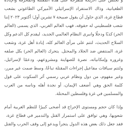
و تجلس على الأريكة متفرجة على هذه المقتلة والمحرقة والإبادة
الطغيانية، وذاك الاستفراد الإسرائيلي الأميركي الطاغوتي بشعب
قطاع غزة، الذي حاول أن يقول صبيحة ٧ تشرين أول/ أكتوبر ٢٠٢٣ إننا
شعب فلسطيني له حقوقه، فهب العالم الغربي، الذي يسمى (العالم
الحر) كذبًا ودجلًا وانبرى النظام العالمي الجديد، ليقدم كل الدعم وكل
السلاح الحديث، لتتم على مرأى العالم كله، إبادة أهل غزة، وشعب
غزة، المنتفض ضد الجلاد والمحتل. يتحرك (العالم الحر) بكل صلفه
وغروره وإمكانياته، نصرة للصهاينة ومشروعهم، ودعمًا لإسرائيل،
ولتتم سياقات مفاعيل إجراءات المقتلة تباعًا، وسط صمت غير مبرر،
وغير مفهوم، من دول ونظام عربي رسمي آثر السكوت على قول
كلمة الحق وهي أضعف الإيمان، أو نجدة أهله وناسه من العرب
والمسلمين في غزة وفلسطين المحتلة.
وإذا كان حجم ومستوى الإحراج قد أضحى كبيرًا للنظم الغربية أمام
شعوبها، وهي توافق على استمرار القتل والتدمير في قطاع غزة،
فقد جعل ذلك بعض هذه الدول يتجرأ ويدعو إلى وقف الحرب والقتل