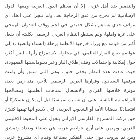
والتدمير ضد أهل غزة . إلا أن معظم الدول العربية ومعها الدول
الإسلامية لم تخرج من عنق الزجاجة بعد، ولم تتجرأ على اتخاذ أي
موقف جدي يساهم بشكل حقيقي في لجم ووقف العدوان الهمجي
على غزة واهلها، ولم يستطع النظام العربي الرسمي بكليته أن يفعل
أكثر من قيامه مع وزراء خارجية الأنظمة برحلة (الشتاء والصيف) إلى
عواصم صنع القرار العالمي، في محاولة لاستمزاج رأيها ، ليس أكثر،
حول إمكانية واحتمالات وقف إطلاق النار وعبر دبلوماسيتها المعهودة،
حيث عادت هذه النظم بخفي حنين، وهي التي سبق وأن باعت
موقفها السيادي، وقرارها العربي الرسمي للآخر، منذ زمن بعيد،
مؤثرة خلاصها الفردي والانشغال بمتاهات أنظمتها ومصالحها
البراغماتية البائسة، على أن تشتبك سياسيًا قبل أن يكون عسكريًا أو
اقتصاديًا بقضايا الأمة أو الشعوب العربية، التي لايبدو أنها تهمها كثيرًا،
حين تركت المشروع الفارسي الإيراني يتغول على المحيط الإقليمي
العربي، ويهيمن على أربع عواصم عربية هي صنعاء وبغداد ودمشق
ومن ثم بيروت، دون حتى التفكير بصناعة وقيام أي مشروع عربي