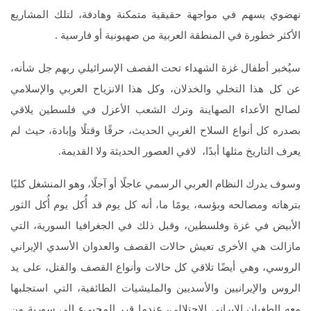
نهضوي يسهم في مواجهة حقيقية متمكنة وهادفة، لتلك المشاريع
الأكثر خطورة في المنطقة العربية من صهيونية أو فارسية .
سيُخبر أطفال غزة الشهداء تحت القصف الإسرائيلي ربهم جل شأنه،
عن كل هذا التخلي والخذلان، وكل هذا الانزياح العربي والإسلامي
لصالح الأعداء الصهاينة وترك الشعب الأعزل في فلسطين يلاقي
بصدره كل أنواع السلاح الغربي الحديث، حرقًا وقتلًا وإبادة، حيث لم
يعرف التاريخ مثلها أبدًا، لافي العصور الحديثة ولا القديمة.
وسوف يدرك النظام العربي الرسمي عاجلًا أو آجلًا، وهو المنشغل كليًا
بترهاته ومصالحه وبؤسه، يومًا ما، أنه كل يوم قد أُكل يوم أُكل الثور
الأبيض في غزة وفلسطين، وقبل ذلك في الجغرافيا السورية، التي
مازالت هي الأخرى تعيش حالات القصف والعدوان الأسدي الإيراني
الروسي، وهي أيضًا تلاقي كل حالات وأنواع القصف والقتل، على يد
الروس والإيرانيين والأسديين والمليشيات الطائفية، التي استجلبها
معه الطغيان الإيراني الاحتلالي، عندما قرر المجييء إلى سورية من