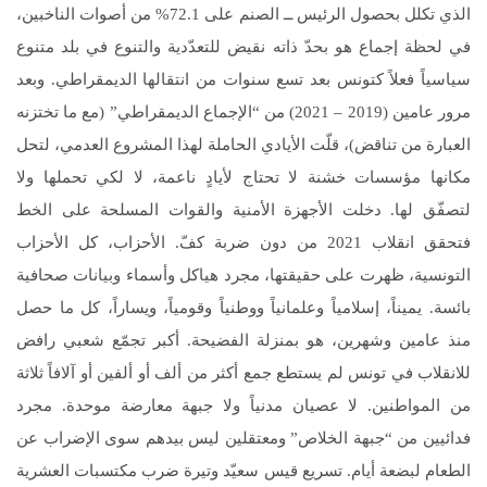
الذي تكلل بحصول الرئيس ــ الصنم على 72.1% من أصوات الناخبين،
في لحظة إجماع هو بحدّ ذاته نقيض للتعدّدية والتنوع في بلد متنوع
سياسياً فعلاً كتونس بعد تسع سنوات من انتقالها الديمقراطي. وبعد
مرور عامين (2019 – 2021) من “الإجماع الديمقراطي” (مع ما تختزنه
العبارة من تناقض)، قلّت الأيادي الحاملة لهذا المشروع العدمي، لتحل
مكانها مؤسسات خشنة لا تحتاج لأيادٍ ناعمة، لا لكي تحملها ولا
لتصفّق لها. دخلت الأجهزة الأمنية والقوات المسلحة على الخط
فتحقق انقلاب 2021 من دون ضربة كفّ. الأحزاب، كل الأحزاب
التونسية، ظهرت على حقيقتها، مجرد هياكل وأسماء وبيانات صحافية
بائسة. يميناً، إسلامياً وعلمانياً ووطنياً وقومياً، ويساراً، كل ما حصل
منذ عامين وشهرين، هو بمنزلة الفضيحة. أكبر تجمّع شعبي رافض
للانقلاب في تونس لم يستطع جمع أكثر من ألف أو ألفين أو آلافاً ثلاثة
من المواطنين. لا عصيان مدنياً ولا جبهة معارضة موحدة. مجرد
فدائيين من “جبهة الخلاص” ومعتقلين ليس بيدهم سوى الإضراب عن
الطعام لبضعة أيام. تسريع قيس سعيّد وتيرة ضرب مكتسبات العشرية