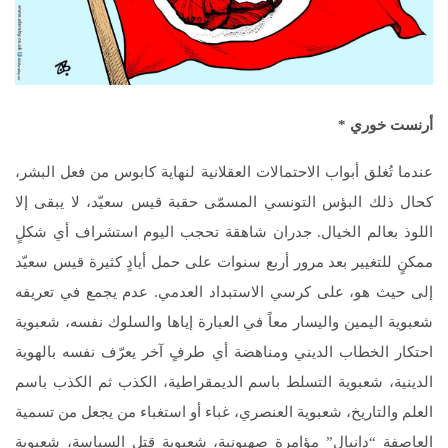
أرنست خوري
*
عندما تُغلق أبواب الاحتمالات العقلانية لنهاية كابوس من فعل البشر،
كحال ذلك البؤس التونسي المسمّى حقبة قيس سعيّد، لا يبقى إلا
اللوذ بعالم الخيال. جدران شاهقة تحجب اليوم استشراف أي شكلٍ
ممكنٍ للتغيير بعد مرور أربع سنوات على حمل أيادٍ كثيرة قيس سعيّد
إلى حيث هو، على كرسي الاستبداد العدمي. عدم يجمع في تعريفه
شعبوية اليمين واليسار معاً في العبارة إياها والسلوك نفسه، شعبوية
احتكار الخطاب الديني ومناهضة أي طرفٍ آخر يعرّف نفسه بالهوية
الدينية، شعبوية التسلط باسم الديمقراطية، الكذب ثم الكذب باسم
العلم والتاريخ، شعبوية العنصري، غباء أو استغباء من يجعل من تسمية
العاصفة “دانيال” مؤامرة صهيونية، شعبوية قتل السياسة، شعبوية