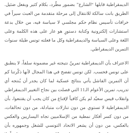
الديمقراطية قابلها “الشارع” بضمور مطّرد، بكلام كثير وبفعل ضئيل.
الطريق بانت سالكة للانتقال إلى مرحلة متقدمة من العبث سيراً في
خرافات تأسيس نظام حكم مجلسي لا سياسة فيه، من خلال بدعة
استشارات إلكترونية وكتابة دستورٍ هو عار على هذه الكلمة وعلى
اللغة وعلى السياسة والديمقراطية وكل ما فعلته تونس طيلة سنوات
التمرين الديمقراطي.
الاعتراف بأن الديمقراطية تمرينٌ نتيجته غير مضمونة سلفاً، لا ينطبق
على تونس فحسب. لكن تونس تفضح في هذا المجال لأنها ذكّرتنا كم
أن التمرين الفاشل يأتي بنتائج عسكية لما كان يجدر أن يُنتجه أي
تدريب. تمرين الأعوام الـ11 التي فصلت بين نجاح التغيير الديمقراطي
وانقلاب قيس سعيّد لم يكن كافياً لإقناع من كان يجب أن يقتنعوا، بأن
الديمقراطية لا تستوي من دون تنازلات متبادلة، من دون تحالفات،
من دون كسر أفكار نمطية من الإسلاميين تجاه اليساريين والعكس
بالعكس، من دون أن يشعر الاتحاد التونسي للشغل وجمهوره بأن