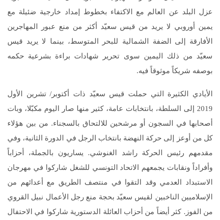
عزل البلد عن العالم مع الاكتفاء بخطوط إمداد خارجية ضئيلة مع
يمين أوروبي لا يريد من قيس سعيّد أكثر من منع عبور المهاجرين
الأفارقة إلى الضفة الشمالية للبحر المتوسط، بينما لا يريد قيس
سعيّد من ذلك اليمين سوى تحرير شهادات براءة بشرعية حكمه
بوصفه شريكاً موثوقاً فيه.
الأيادي الكثيرة التي حملت قيس سعيّد ذات أكتوبر/ تشرين الأول
2019 إلى السلطة، بانتخابات عامة، كثير منها صار اليوم مكبّلا، وبات
أصحابها في السجون أو مرشحين للالتحاق بالسجناء. من بين هؤلاء
كل من أوعز إلى حركة النهضة بانتخاب الرجل في الدورة الثانية، وفي
مقدمهم رئيس الحركة راشد الغنوشي. يساريون بالجملة، أحزاباً
وأفراداً ونقابات يجمعهم الاتحاد التونسي للشغل شاركوا في مهرجان
الاستبداد العدمي وقد التقوا في منتصف الطريق مع أعدائهم من
الإسلاميين الناخبين لقيس سعيّد بحجة منع رجل الأعمال نبيل القروي
من الفوز. كثر أيضاً من أحزاب العائلة الدستورية شاركوا في الاحتفال