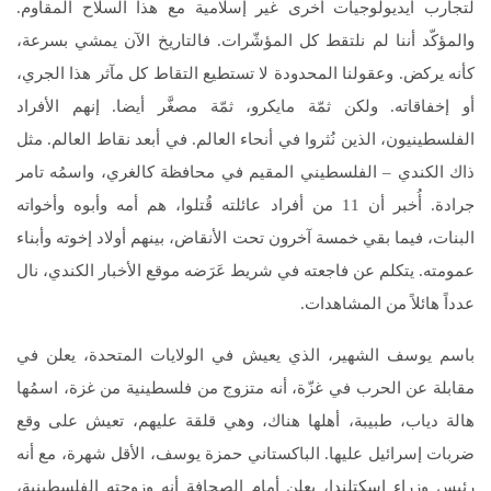
لتجارب أيديولوجيات أخرى غير إسلامية مع هذا السلاح المقاوم.
والمؤكّد أننا لم نلتقط كل المؤشّرات. فالتاريخ الآن يمشي بسرعة،
كأنه يركض. وعقولنا المحدودة لا تستطيع التقاط كل مآثر هذا الجري،
أو إخفاقاته. ولكن ثمّة مايكرو، ثمّة مصغَّر أيضا. إنهم الأفراد
الفلسطينيون، الذين نُثروا في أنحاء العالم. في أبعد نقاط العالم. مثل
ذاك الكندي – الفلسطيني المقيم في محافظة كالغري، واسمُه تامر
جرادة. أُخبر أن 11 من أفراد عائلته قُتلوا، هم أمه وأبوه وأخواته
البنات، فيما بقي خمسة آخرون تحت الأنقاض، بينهم أولاد إخوته وأبناء
عمومته. يتكلم عن فاجعته في شريط عَرَضه موقع الأخبار الكندي، نال
عدداً هائلاً من المشاهدات.
باسم يوسف الشهير، الذي يعيش في الولايات المتحدة، يعلن في
مقابلة عن الحرب في غزّة، أنه متزوج من فلسطينية من غزة، اسمُها
هالة دياب، طبيبة، أهلها هناك، وهي قلقة عليهم، تعيش على وقع
ضربات إسرائيل عليها. الباكستاني حمزة يوسف، الأقل شهرة، مع أنه
رئيس وزراء إسكتلندا، يعلن أمام الصحافة أنه وزوجته الفلسطينية،