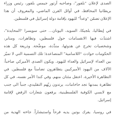
الصدى لإعلان “بلفور”، وصاحبه آرتور جيمس بلفور، رئيس وزراء
بريطانيا المحافظ، في أوائل القرن الماضي، والمعروف أن هذا
الإعلان تضمّن “وعداً” لليهود بإقامة دولة إسرائيل في فلسطين.
في إيطاليا، بلجيكا، السويد، اليونان… حتى سويسرا “المحايدة”،
اشتدّت فيها الانقسامات حول فلسطين، وتظاهرات، ومنابر،
وشخصيات تخرج عن هدوئها، مندِّدة، موضِّحة. وذريعة كل هذه
الحكومات حوادث “اللاسامية” المتصاعدة؛ تلك التسمية التي لا تميّز
بين العداء لإسرائيل والعداء لليهود. ويكون الصدى الأميركي صاخباً:
الآلاف من اليهود الأميركيين يتظاهرون تضامناً مع فلسطين. في
التظاهرة الأخيرة، اعتقل مئتان منهم. وفي كندا الأمر نفسه، في كل
تظاهرة بمدنها تجد حاخامات، يرتدون زيّهم التقليدي، جنباً الى جنب
مع لابسي الكوفية الفلسطينية، يرفعون شعارات الرفض لإقامة
إسرائيل.
في روسيا، يفرك بوتين يديه فرحاً واستبشاراً. جاءته الهدية من