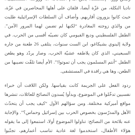
ناديا النكلة، من غزّة أيضا، قلقان على أهلها المحاصرين في غزّة،
حيث كانوا يزورون أقاربهم. وأضاف أن السلطات الإسرائيلية طلبت
من والدَي زوجته المغادرة “لكنها لم تضمن لهما المرور الآمن”.
الطفل الفلسطيني وديع الفيومي كان نصيبُه أقسى من الحرب. في
ولاية إلينوي بشيكاغو، ابن الست سنوات، يتلقى 26 طعنة من جاره
السبعيني، الذي كان يلاطفه عشيّة الحرب، وصار يردّد وهو يطعن
الطفل “أنتم المسلمون يجب أن تموتوا!”. الأم أيضا تلقّت نصيبها من
الطعن، وها هي راقدة في المستشفى.
ردود الفعل على الجريمة كانت بقياسها. ولكن اللافت أن خبراء
نفسيين تدخّلوا في الموضوع، وبدأوا يُسدون النصائح للعائلات، تنشرها
مواقع أميركية مختلفة. ومن سؤالهم الأول “كيف يجب أن يتحدّث
الأهل والمدرّسون بخصوص الحرب بين إسرائيل وحماس؟”. والإجابة
عنه بلائحة من النصائح: تناولوا الموضوع أولا، استمعوا إلى ما يقوله
هؤلاء الأطفال، استخدموا لغة عادية تناسب أعمارهم، تجنّبوا