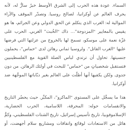
السماء. عودة هذه الحرب إلى الشرق الأوسط خبرٌ سارٌّ له، لأنه
يحرف العالم عن أوكرانيا، لصالح روسيا. وتصدّر الموقف والآراء
الموالية له: الغرب الذي يتكلم عن الحق الدولي وعن الجرائم، ها هو
يقيس بالمعايير “المزدوجة”… ذاك “الخُبث” الغربي. الحرب على
غزّة نعمة على موسكو، تسمح لها بالخروج من عزلتها التي فرضها
عليها “الغرب القاتل”. ولروسيا ثماني رهائن لدى “حماس”، يحملون
جنسيتها. تحاول أن ترتدي لباس الصلة القوية مع الفلسطينيين
فتستقبل شخصياتٍ من “حماس” للبحث في أولئك الرهائن. من دون
جدوى. ولكن يكفيها أنها أطلّت على العالم بغير دبّاباتها الموجَّهة ضد
أوكرانيا.
هذا ما يسجَّل على المستوى “الماكرو”، المكبَّر. حيث يحضُر التاريخ
والانقسامات حوله: المحرقة، اللاسامية، الحرب الحضارية،
الإسلاموفوبيا، تاريخ تأسيس إسرائيل، تاريخ الشتات الفلسطيني، وكمٌّ
هائل من الاستعادات لوقائع واتفاقات ومشاريع سلام أجهضت، أو