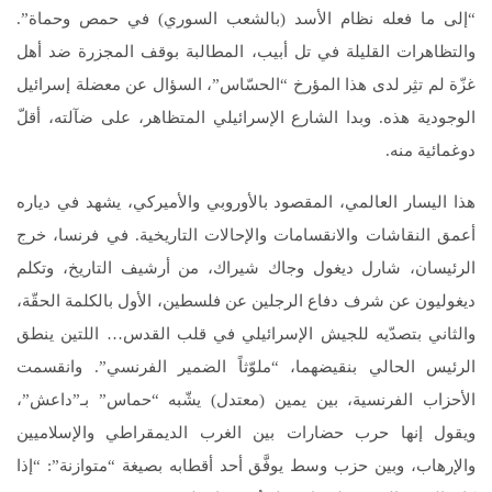
“إلى ما فعله نظام الأسد (بالشعب السوري) في حمص وحماة”.
والتظاهرات القليلة في تل أبيب، المطالبة بوقف المجزرة ضد أهل
غزّة لم تثِر لدى هذا المؤرخ “الحسّاس”، السؤال عن معضلة إسرائيل
الوجودية هذه. وبدا الشارع الإسرائيلي المتظاهر، على ضآلته، أقلّ
دوغمائية منه.
هذا اليسار العالمي، المقصود بالأوروبي والأميركي، يشهد في دياره
أعمق النقاشات والانقسامات والإحالات التاريخية. في فرنسا، خرج
الرئيسان، شارل ديغول وجاك شيراك، من أرشيف التاريخ، وتكلم
ديغوليون عن شرف دفاع الرجلين عن فلسطين، الأول بالكلمة الحقّة،
والثاني بتصدّيه للجيش الإسرائيلي في قلب القدس… اللتين ينطق
الرئيس الحالي بنقيضهما، “ملوّثاً الضمير الفرنسي”. وانقسمت
الأحزاب الفرنسية، بين يمين (معتدل) يشّبه “حماس” بـ”داعش”،
ويقول إنها حرب حضارات بين الغرب الديمقراطي والإسلاميين
والإرهاب، وبين حزب وسط يوفَّق أحد أقطابه بصيغة “متوازنة”: “إذا