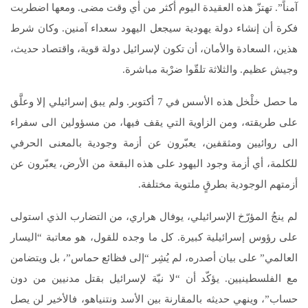
آمناً”. تهتزّ هذه العقيدة اليوم أكثر من أي وقت مضى. ومعها اضطربت
فكرة أن إنشاء دولة يهودية سيجعل اليهود سعداء آمنين. وكان شرط
هذين، السعادة والأمان، أن تكون لإسرائيل دولة قوية، واقتصاد حديث،
وجيش عظيم. والثلاثة تلقّوا ضرْبة مباشرة.
ما حصل خلْخل هذه الأسس في 7 أكتوبر. ولم يبق إسرائيلي إلا وعلَّق
على طريقته، ومن الزاوية التي يقف فيها، من مسؤولين الى سفراء
الى روائيين ومثقفين، يعبّرون عن أزمة وجودية بالمعنى الحرفي
للكلمة، أي أزمة وجود اليهود على هذه البقعة من الأرض، يعبّرون عن
أزمتهم الوجودية بطرقٍ ملتوية مختلفة.
لم ينجُ المؤرّخ الإسرائيلي، يوفال هراري، من التضارب الذي استولى
على رؤوس إسرائيلية كبيرة. كل ما وجده للقول، هو معاتبة “اليسار
العالمي” على بيان أصدره، لم يُشِر “إلى فظائع حماس”، بل ويتضامن
مع الفلسطينيين. يؤكّد أن “لا نيّة لإسرائيل بقتل مدنيين من دون
حساب”، وينهي حديثه بالمقارنة بين الأسد ونتنياهو، فالأخير لن يصل