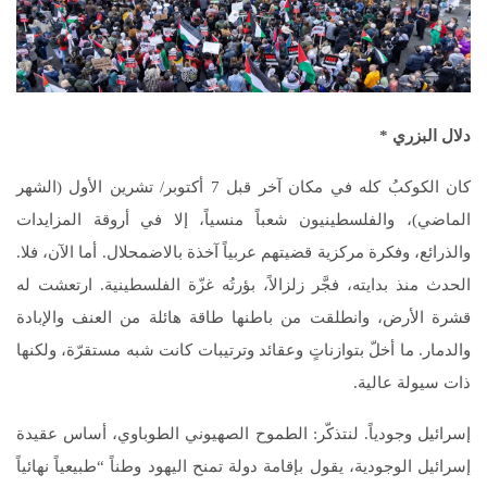
دلال البزري
*
كان الكوكبُ كله في مكان آخر قبل 7 أكتوبر/ تشرين الأول (الشهر
الماضي)، والفلسطينيون شعباً منسياً، إلا في أروقة المزايدات
والذرائع، وفكرة مركزية قضيتهم عربياً آخذة بالاضمحلال. أما الآن، فلا.
الحدث منذ بدايته، فجَّر زلزالاً، بؤرتُه غزّة الفلسطينية. ارتعشت له
قشرة الأرض، وانطلقت من باطنها طاقة هائلة من العنف والإبادة
والدمار. ما أخلّ بتوازناتٍ وعقائد وترتيبات كانت شبه مستقرّة، ولكنها
ذات سيولة عالية.
إسرائيل وجودياً. لنتذكّر: الطموح الصهيوني الطوباوي، أساس عقيدة
إسرائيل الوجودية، يقول بإقامة دولة تمنح اليهود وطناً “طبيعياً نهائياً