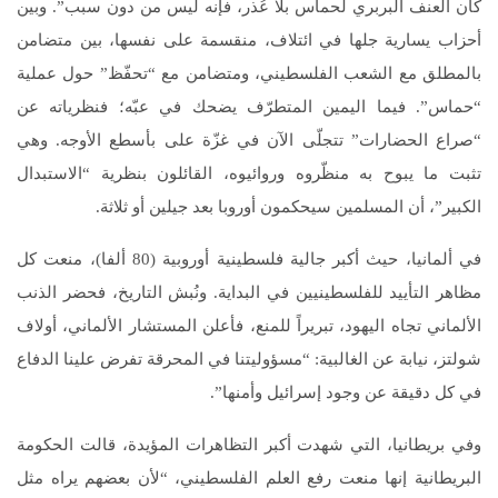
كان العنف البربري لحماس بلا عُذر، فإنه ليس من دون سبب”. وبين
أحزاب يسارية جلها في ائتلاف، منقسمة على نفسها، بين متضامن
بالمطلق مع الشعب الفلسطيني، ومتضامن مع “تحفّظ” حول عملية
“حماس”. فيما اليمين المتطرّف يضحك في عبّه؛ فنظرياته عن
“صراع الحضارات” تتجلّى الآن في غزّة على بأسطع الأوجه. وهي
تثبت ما يبوح به منظّروه وروائيوه، القائلون بنظرية “الاستبدال
الكبير”، أن المسلمين سيحكمون أوروبا بعد جيلين أو ثلاثة.
في ألمانيا، حيث أكبر جالية فلسطينية أوروبية (80 ألفا)، منعت كل
مظاهر التأييد للفلسطينيين في البداية. ونُبش التاريخ، فحضر الذنب
الألماني تجاه اليهود، تبريراً للمنع، فأعلن المستشار الألماني، أولاف
شولتز، نيابة عن الغالبية: “مسؤوليتنا في المحرقة تفرض علينا الدفاع
في كل دقيقة عن وجود إسرائيل وأمنها”.
وفي بريطانيا، التي شهدت أكبر التظاهرات المؤيدة، قالت الحكومة
البريطانية إنها منعت رفع العلم الفلسطيني، “لأن بعضهم يراه مثل