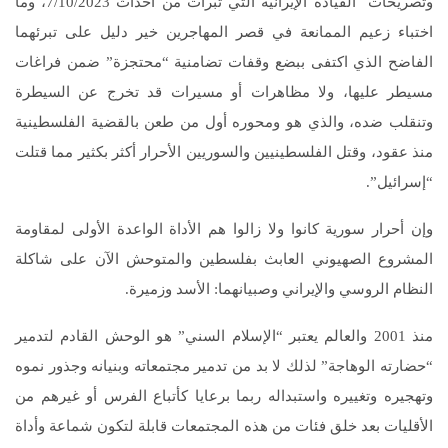
وتصريحات القيادة الإيرانية التي تبرأت من أحداث 7/10/2023، وما
اختباء زعيم الممانعة في قصر المهاجرين خير دليل على تبرئهما
الفاضح الذي اكتفى ببضع وقفات تضامنية “محتجزة” ضمن فراغات
مسيطر عليها، ولا مظاهرات أو مسيرات قد تخرج عن السيطرة
وتنقلب ضده، والذي هو ومحوره أول من طعن بالقضية الفلسطينية
منذ عقود، وقتل الفلسطينيين والسوريين الأحرار أكثر بكثير مما قتلت
“إسرائيل”.
وإن أحرار سورية كانوا ولا زالوا هم الأداة الواعدة الأولى لمقاومة
المشروع الصهيوني العابث بفلسطين والمتوحش الآن على شاكلة
النظام الروسي والإيراني وصبيانهما: الأسد وزميرة.
منذ 2001 والعالم يعتبر “الإسلام السني” هو الوحش القادم لتدمير
“حضارته الوهاجة” لذلك لا بد من تدمير مجتمعاته وبنيانه وجذور نموه
وتهجيره وتغييره واستبداله ربما برعايا كأتباع الفرس أو غيرهم من
الأقليات بعد خلق فئات من هذه المجتمعات قابلة لتكون شماعة وأداة