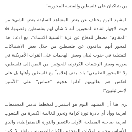
من يتباكيان على فلسطين والقضية المحورية!
المشهد اليوم يختلف عن بعض المشاهد السابقة بعض الشيء من
حيث الإجهار لقادة المحورين أنه لا شأن لهم بفلسطين وقضيتها، فلا
“المقاوم” مضطر للدفاع عن غزة “السنية الانتماء”، مع ادعاء هذا
المحور أنهم يدافعون عن فلسطين من خلال بعض الاشتباكات
التمثيلية في جنوب لبنان وبعض الهجمات على القوات الأمريكية في
سورية وبعض الرشقات الكرتونية للحوثيين من اليمن إلى فلسطين،
ولا “المحور التطبيعي” بات يقف إعلامياً مع فلسطين وأهلها بل على
العكس هم بغالبيتهم أدانوا هجوم “حماس” على “الآمنين
الإسرائيليين”!
نرى هنا أن المشهد اليوم هو استمرار لمخطط تدمير المجتمعات
العربية ووأد أي بادرة ثورة كرامة وتحرر للغالبية الكبيرة من الشعوب
العربية صاحبة المصلحة الأولى بالتغيير والثورة الديمقراطية، والذي
بالأساس محوره الولايات المتحدة والكيان الصهيوني، ولعلنا لا نكون