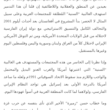
بعيدين عن المنطق والعقلانية واللاطائفية إن قلنا أن هذا التدمير
استهدف الغالبية “السنية” المُطلقة للمجتمعات العربية وعلى سبيل
المثال لا الحصر: بدأ المشروع في أفغانستان بعد أحداث أيلوم 2001
والتحالف الكامل والتنسيق الاستراتيجي مع دولة إيران الفارسية
لاحتلاله من قبل الولايات المتحدة الأمريكية، ومن ثم التوغل الأمريكي
الإيراني لاحتلال كلاً من العراق ولبنان وسورية واليمن وفلسطين اليوم
وغيرها بالمستقبل.
وإذا نظرنا إلى الخاسر من هذه المجتمعات والمستهدف هي الغالبية
“السنية” التي اعتبرتها أمريكا والغرب العدو البديل والمحتمل
والواجب واللازم منذ سقوط الاتحاد السوفياتي 1991م ولعله ما ساعد
أمريكا بالدرجة الأولى بعد إسرائيل هي تواجد النظام الإيراني
الفارسي، ولولاهما لما كانت المنطقة العربية في أسوأ عهودها اليوم.
وما خطاب حسن “زميرة” الأخير الذي نأى بنفسه عن حرب غزة