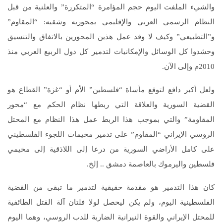
والشيء الملفت اليوم حجم المؤامرة “المتكررة” والعلنية من قبل
النظام الرسمي العربي والإقليمي بمحوريه وشقيه: “المقاوم”
و”التطبيعي” وكيف لا وقد عمل هذين المحورين بالاتفاق والتنسيق
وحشدوا كل الوسائل والإمكانيات لتدمير كل دول الربيع العربي منذ
2010م وإلى الآن.
ولعل أكبر دافع لتوقع مأساة “فلسطين” الأم أو “غزة” القطاع هو
القضية السورية والعلاقة التي ربطها نظام الحكم مع “محور
المقاومة” والتي بموجب هذا الربط عمل هذا النظام مع المحتل
الروسي الإيراني “المقاوم” على تدمير مخيمات اللجوء الفلسطيني
على كامل الأراضي السورية من درعا إلى اللاذقية إلى مخيمي
فلسطين واليرموك بالعاصمة دمشق .. إلخ.
كان هذا التدمير هو مقدمة حقيقية لتدمير ما تبقى من القضية
الفلسطينية اليوم، ولم يكن ليحصل لولا فلتان آلة القتل الطائفية
للمحتل الإيراني والقوة النيرانية الضاربة للدب الروسي، وهما اليوم