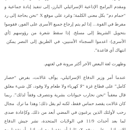
ومقدم البرامج الإذاعية الإسرائيلي البارز، إلى تنفيذ إبادة جماعية و
“حمام دم” بكل معنى الكلمة؛ وغرد على موقع X “نحن بحاجة إلى رد
مفرط في القوة… إذا لم يتم إرجاع جميع الأسرى على الفور، فقوموا
بتحويل الشريط إلى مسلخ. إذا سقط شعرة من رؤوسهم [أي
الأسرى]- اعدموا السجناء الأمنيين، في الطريق إلى النصر يمكن
انتهاك أي قاعدة”.
وظهرت لغة البعض الآخر أكثر مرونة في لغتهم.
عندما أمر وزير الدفاع الإسرائيلي، يوآف غالانت، بفرض “حصار
كامل” على قطاع غزة “لا كهرباء ولا طعام ولا وقود، كل شيء مغلق
قال معقباً “نحن نحارب حيوانات بشرية ونتصرف وفقاً لذلك”. ربما
كان غالانت يقصد حماس فقط، لكنه لم يقل ذلك؛ وهذا ما ترك مجال
رحب لأولئك الذين يرغبون في المضي أبعد من ذلك. وكإعادة صدى
لما بعد أحداث 11/9 في الولايات المتحدة، نشر جيش الدفاع
الإسرائيلي على موقع X: “إما أن تقفوا مع إسرائيل أو تقفوا مع