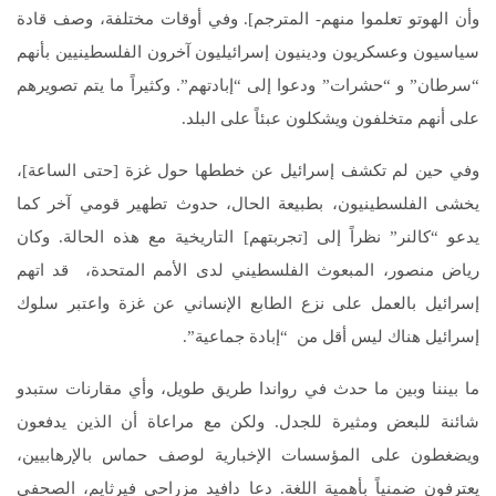
وأن الهوتو تعلموا منهم- المترجم]. وفي أوقات مختلفة، وصف قادة
سياسيون وعسكريون ودينيون إسرائيليون آخرون الفلسطينيين بأنهم
“سرطان” و “حشرات” ودعوا إلى “إبادتهم”. وكثيراً ما يتم تصويرهم
على أنهم متخلفون ويشكلون عبئاً على البلد.
وفي حين لم تكشف إسرائيل عن خططها حول غزة [حتى الساعة]،
يخشى الفلسطينيون، بطبيعة الحال، حدوث تطهير قومي آخر كما
يدعو “كالنر” نظراً إلى [تجربتهم] التاريخية مع هذه الحالة. وكان
رياض منصور، المبعوث الفلسطيني لدى الأمم المتحدة، قد اتهم
إسرائيل بالعمل على نزع الطابع الإنساني عن غزة واعتبر سلوك
إسرائيل هناك ليس أقل من “إبادة جماعية”.
ما بيننا وبين ما حدث في رواندا طريق طويل، وأي مقارنات ستبدو
شائنة للبعض ومثيرة للجدل. ولكن مع مراعاة أن الذين يدفعون
ويضغطون على المؤسسات الإخبارية لوصف حماس بالإرهابيين،
يعترفون ضمنياً بأهمية اللغة. دعا دافيد مزراحي فيرثايم، الصحفي