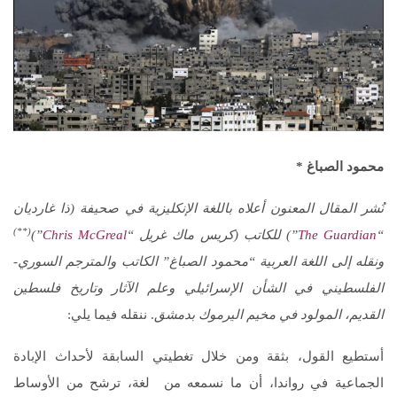
محمود الصباغ *
نُشر المقال المعنون أعلاه باللغة الإنكليزية في صحيفة (ذا غارديان
(**)
“
The Guardian
”
) للكاتب (
كريس ماك غريل “
Chris McGreal
”)
ونقله إلى اللغة العربية “محمود الصباغ” الكاتب والمترجم السوري-
الفلسطيني
في الشأن الإسرائيلي وعلم الآثار وتاريخ فلسطين
القديم، المولود في مخيم اليرموك بدمشق
. ننقله فيما يلي:
أستطيع القول، بثقة ومن خلال تغطيتي السابقة لأحداث الإبادة
الجماعية في رواندا، أن ما نسمعه من لغة، ترشح من الأوساط