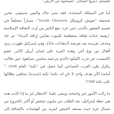
نفسكم. دمروا المكان.. امسحوه من الأرض”.
أما في المملكة المتحدة، فقد تبنى جاك واليس سيمونز، محرر
صحيفة “جويش كرونيكل Jewish Chronicle”، مساراً مختلفاً في
تعميم الشعور بالذنب حين غرد: يقع الكثير من إرث الثقافة الإسلامية
“رهينة عبادة ثقافة متعطشة للموت تقدّس إراقة الدماء” ثم عاد
وحذف تغريدته بعد تعرضه لانتقادات حادّة. وفي إسرائيل ظهرت ردود
أفعال من نوع آخر، وهذه المرة على لسان أرييل كالنر، عضو
الكنيست عن حزب الليكود (الذي يتزعمه بنيامين نتنياهو)، حين طالب
بتكرار طرد العرب الجماعي كما حصل في “نكبة” العام 1948: ”
أمامنا الآن هدف واحد لا ثانٍ له: نكبة! نكبة [جديدة] ستلقي بظلالها
على نكبة 1948″.
ما زالت الأمور غير واضحة، ويبقى علينا الانتظار لنرَ ما إذا كانت هذه
هي خطة إسرائيل، بعد الطلب من مليون شخص أو أكثر بالخروج من
شمال غزة حيث يستعد الجيش لمزيد من الهجمات بالإضافة إلى