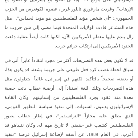
الإرهاب”. وغردت مارغوري تايلور غرين، عضوة الكونغرس من الحزب
الجمهوري: “أي شخص مؤيد للفلسطينيين هو مؤيد لحماس”. مثل
هذه المشاعر قادت الولايات المتحدة فيما مضى إلى شن حروب ما
زال يندم عليها معظم الأمريكيين الآن، لكنها كانت أيضاً عقلية دفعت
الجنود الأمريكيين إلى ارتكاب جرائم حرب.
قد لا تكون بعض هذه التصريحات أكثر من مجرد انتقاداً عابراً أتى في
سياق لحظة غضب كرد فعل طبيعي على جريمة بشعة. قد يكون هذا،
أو بعضه، صحيحاً بالتأكيد. لكنهم في إسرائيل، غالباً يتداولون مثل
هذه التصريحات وتلك اللغة استناداً إلى أرضية خطاب باتت خصبة
معدة منذ عقود يجرد الفلسطينيين من إنسانيتهم. وكان القادة
الإسرائيليون يدعون، لسنوات، إلى تنفيذ سياسة التطهير القومي،
الذي يطلق عليه مجازاً “الترانسفير”، في إطار خطاب يصور
الفلسطينيين كشعب غير حقيقي لا تاريخ مهم له. وكان نتنياهو قد
أعرب، في العام 1989، عن أسفه لإضاعة إسرائيل فرصة “تنفيذ