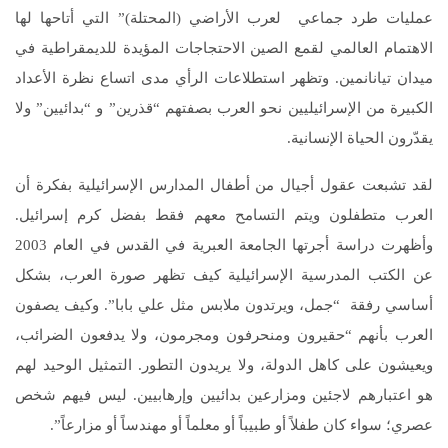
عمليات طرد جماعي لعرب الأراضي (المحتلة)” التي أتاحها لها
الاهتمام العالمي لقمع الصين الاحتجاجات المؤيدة للديمقراطية في
ميدان تيانانمين. وتظهر استطلاعات الرأي مدى اتساع نظرة الأعداد
الكبيرة من الإسرائيليين نحو العرب بصفتهم “قذرين” و “بدائيين” ولا
يقدّرون الحياة الإنسانية.
لقد تشبعت عقول أجيال من أطفال المدارس الإسرائيلية بفكرة أن
العرب متطفلون ويتم التسامح معهم فقط بفضل كرم إسرائيل.
وأظهرت دراسة أجرتها الجامعة العبرية في القدس في العام 2003
عن الكتب المدرسية الإسرائيلية كيف تظهر صورة العرب، بشكل
أساسي رفقة “جمل، ويرتدون ملابس مثل علي بابا”. وكيف يصفون
العرب بأنهم “حقيرون ومنحرفون ومجرمون، ولا يدفعون الضرائب،
ويعيشون على كاهل الدولة، ولا يريدون التطور. التمثيل الوحيد لهم
هو اعتبارهم لاجئين ومزارعين بدائيين وإرهابيين. ليس فيهم شخص
عصري؛ سواء كان طفلاً أو طبيباً أو معلماً أو مهندساً أو مزارعاً”.