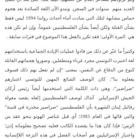
العديد منهم سنوات في السجن. وتبدو الآن اللغة السائدة بعد هجوم
حماس مشابهة لتلك التي سادت أثناء أحداث رواندا 1994 ليس فقط
بشأن القتلة ولكن أيضاً بشأن الفلسطينيين عموماً، وإن لم تكن هذه
هي المرة الأولى؛ فقد تكرر بالفعل هذا الموضوع في فترات سابقة .
وكثيراً ما عبّر عن ذلك من قادوا عمليات الإبادة الجماعية باستخدامهم
لغة اعتبرت التوتسي مجرد غرباء ومتطفلين، وصوروا هجماتهم القاتلة
كنوع من الدفاع عن النفس، بمعنى “إن لم نفعل بهم ذلك فسوف
يفعلوه بنا”. كان الوصف الشائع المهين للتوتسي اعتبارهم
“صراصير”، وهي ذات الكلمة التي استخدمها أيضاً رئيس أركان
الجيش الإسرائيلي آنذاك لوصف الفلسطينيين [لعله يقصد مقولة
رفائيل إيتان الشهيرة بأن الفلسطينيين “صراصير مخدرة في قنينة”
والتي قالها في العام 1983؛ أي قبل عناصر الهوتو بنحو عقد من
الزمن؛ فإذا كان هذا ما يقصده الكاتب فعليه تصحيح معلوماته إذن؛
واعتبار الإسرائيليين هم أصحاب الفضل في هذه النزعة اللاإنسانية