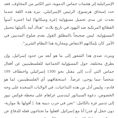
الإسرائيلية إثر هجمات حماس الدموية، تثير الكثير من المخاوف، فقد
حدد إسحاق هرتسوغ، الرئيس الإسرائيلي، نبرة هذه اللغة عندما
تحدث عن مدى تحميل مسؤولية [غزة وسكانها] لما اعتبره أسوأ
الفظائع المرتكبة ضد اليهود في تاريخ بلاده: “هناك أمة بأكملها تتحمل
المسؤولية. ليس صحيحاً بالمطلق القول بعدم ضلوع المدنيين في
الأمر. كان بإمكانهم الانتفاض ومحاربة هذا النظام الشرير”.
ويتردد صدى هذا الشعور إلى ما هو أبعد من حدود إسرائيل، وإن
بطرق مختلفة، حول المسؤولية الجماعية للفلسطينيين عن أفعال
حماس التي أدت إلى مقتل نحو 1300 إسرائيلي واختطاف 199
شخصاً -مما يوحي، عرضاً، استحقاقهم، أي الفلسطينيين، لما هو
قادم-، وليس أدل من هذه التداعيات، في الولايات المتحدة على وجه
الخصوص، دعوة السيناتور ليندسي غراهام على محطة فوكس نيوز
إلى تدمير غزة بالكامل: “نحن في حرب دينية هنا. [ أقولها بلا مواربة-
دون خجل أو عذر] أنا مع إسرائيل. افعلوا ما تحتاجون فعله للدفاع عن