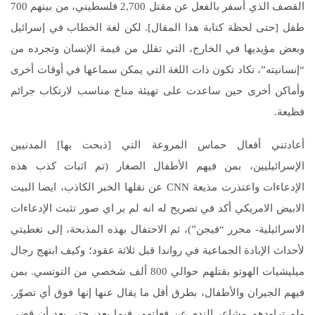
القصف الذي أسفر بالفعل عن مقتل 2,700 فلسطيني، من بينهم 700
طفل [حتى لحظة كتابة هذا المقال]. لكن لغة الخطاب في إسرائيل
وبعض مؤيديها في الخارج، التي تقلل من قيمة الإنسان وتجرده من
“إنسانيته”، تكاد تكون ذات اللغة التي يمكن سماعها في أوقات أخرى
وأماكن أخرى حين ساعدت على تهيئة مناخ مناسب لارتكاب جرائم
فظيعة.
أعادتني أفعال حماس المروعة التي [ذبحت بها] المدنيين
الإسرائيليين، بمن فيهم الأطفال الصغار (تم اثبات كذب هذه
الإدعاءات واعتذرت مذيعة CNN عن نقلها الخبر الكاذب، ايضا البيت
الابيض الامريكي أكد في تصريح له انه لم ير اي صور تثبت الإدعاءات
الاسرائيلية- محرر “فيجن”)، ثم الاحتفال بهذه المذبحة، إلى تغطيتي
لأحداث الإبادة الجماعية في رواندا قبل ثلاثة عقود؛ وكيف ابتهج رجال
ميليشيات الهوتو بقتلهم حوالي 800 ألف شخصي من التوتسي. بمن
فيهم الجيران والأطفال، بطرق أقل ما يقال عنها إنها فوق أي تصوّر.
ولم تراودهم مشاعر الندم عن فعلتهم، فيما بعد، حتى بعد أن قضى