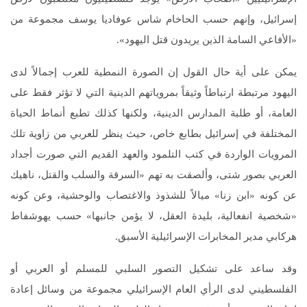
إسرائيل، وإنهم حسب الحاخام شاس عوفاديا يوسف مجموعة من
«الأفاعي السامة الذين يريدون قتل اليهود».
يمكن على أية حال القول إن الصورة النمطية للعرب إجمالاً لدى
اليهود مرتبطة ارتباطاً وثيقاً بمروياتهم الدينية التي لا تؤثر فقط على
العامة، أو طلبة المدارس الدينية، ولكنها كذلك تطبع أنماط الحياة
المختلفة في إسرائيل بطابع خاص، حيث ينظر للعربي من زاوية تلك
المرويات الواردة في كتب التلمود والعهد القديم التي صورت أجداد
العربي بصور شتى، وألصقت به تهم «السرقة والسلب والقتل، ناهيك
عن كونه «ابن زنا» ميالاً للشذوذ والاغتصاب والوحشية، وعن كونه
«شخصية انفعالية، بليدة العقل، لا يؤمن جانبها» حسب يهوشفاط
هركابي مدير المخابرات الإسرائيلية الأسبق.
وقد ساعد على تشكيل التصور السلبي للمسلم أو العربي أو
الفلسطيني لدى الرأي العام الإسرائيلي مجموعة من وسائل إعادة