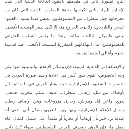
إنتاج الصورة، تأتي في مقدمتها بالطبع: الدعاية الدينية التي تمت
الإشارة إليها، والتي تكرسها مناهج المدارس الدينية التي كان من
مخرجاتها جيل متطرف من المستوطنين، يعيش فيما يشبه «الغيتو»
الديني والتاريخي، ولا يريد الخروج منه إلا لكي يدمر المسجد الأقصى،
ليبني «الهيكل الثالث» مكانه، وهذا ما يفسر السلوك العدواني
للمستوطنين أثناء انتهاكاتهم المتكررة للمسجد الأقصى، ضد قدسية
الحرم وأهالي البلدة القديمة.
وبالإضافة إلى الدعاية الدينية، فإن وسائل الإعلام- واليمينية منها على
وجه الخصوص- تقوم بدور كبير في إعادة رسم صورة العربي في
التصورات الشعبوية الإسرائيلية، حيث يشار للعربي في تلك الوسائل
بأوصاف من مثل: إرهابي، متطرف، عنيف، ملثم، مخرب، همجي،
بدوي، راعي إبل ومواشِ، وحارق مزروعات، وهي أوصاف ربطت
وسائل الإعلام الإسرائيلية بينها وبين العربي بشكل آلي، حتى أنه
عندما يرد خبر بأن إرهابياً أو مخرباً أو ملثماً- على سبيل المثال- قام
بعمل ما، فإن الذهن ينصرف للعربي الفلسطيني، سواء كان داخل