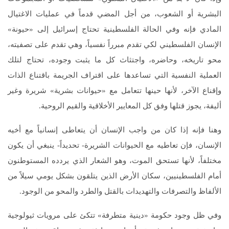
البشرية أو الشعوب، من أجل المضي قدماً في عمليات الاغتيال
المادي فإنه وفي الحالة الفلسطينية تحتاج إسرائيل إلى «حيونة»
الإنسان الفلسطيني لكي تقدم مبرراً نفسياً، وهي تقدم على تصفيته،
محو تاريخه، وحاضره، واجتثاث كل ما يثبت وجوده، تحتاج لتلك
العملية النفسية التي تساعدها على اقتراف الجريمة باقتناع الذات
وإقناع الآخر، لأنها حينها تتعامل مع «حيوانات بشرية» شريرة وغير
أليفة، يجوز قتلها وفق كل المعايير الأخلاقية والقيم الروحية.
وهنا فإنه إذا كان من واجب الإنسان أن يتعاطى إنسانياً مع أخيه
الإنسان، فإن تعاطيه مع الحيوانات الشريرة- تحديداً- ينبغي أن يكون
مختلفاً، لأنها تستحق الموت، وهو الشعار الذي يردده المستوطنون
أمام الفلسطينيين، سكان الأرض الذين يتلقون بشكل يومي سيلاً من
الألفاظ والتصرفات والتهديدات بالقتل والطرد والمحو من الوجود.
وفي ظل وجود حكومة «دينية متطرفة» تتكئ على مرويات ثيولوجية