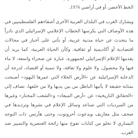
الخط الأخضر، أو في أراضي 1976.
ويشارك العرب في البلدان العربية الأخرى أشقاءهم الفلسطينيين في
هذه الأوصاف التي يكرسها الخطاب الإعلامي الإسرائيلي الذي نادراً
ما يتحدث عن حياة مدنية عربية، أو يأتي على أخبار في مجالات
اقتصادية أو أكاديمية أو ثقافية، وكأن الحياة العربية، كما يريد أن
يقدمها الإعلام الإسرائيلي لجمهوره، عبارة عن صحراء واسعة، لا ماء
فيها ولا محصول، ولا علوم ولا ثقافة، ولا تنمية أو اقتصاد، لدرجة أن
الدعاية الإسرائيلية عن «الأرض الخلاء التي عمرها اليهود» أصبحت
بمثابة حقيقة لا يأتيها الباطل من بين يديها ولا من خلفها، تضاف إلى
«الحقائق التاريخية» عن «أرض الميعاد» و«الشعب المختار» وغيرها
من السرديات التي تساعد وسائل الإعلام في نشرها وترديدها في
صحف مثل معاريف ويدعوت أحرونوت، وحتى هآرتس ذات التوجه
اليساري لا تخلو من كتابات تفوح منها رائحة العنصرية والتمييز ضد
العرب.