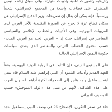
وتاريخية وتصورات ذهنية وأدبيات متوارثة، وفي سياق زحف اليمين
المتطرف على قطاعات واسعة من المجتمع الإسرائيلي- شعبياً
ورسمياً- فإنه يمكن أن يقال إن تصريحات وزير الدفاع الإسرائيلي عن
سكان قطاع غزة لا تخرج عن الصورة التقليدية للآخر العربي لدى
المرويات اليهودية، وفي الأدبيات والخطاب الإعلامي والسياسي
المعاصر في إسرائيل، حيث إن « العربي الجيد هو العربي الميت»
حسب محتوى الخطاب التراثي والمعاصر الذي يغذي سياسات
حكومة اليمين الإسرائيلي الحالية.
على المستوى الديني، فإن الثابت في الرواية الدينية اليهودية، وفقاً
للعهد القديم وأدبيات التلمود أن النبي إبراهيم عليه السلام قام بنفي
ابنه إسماعيل وأمه هاجر إلى الصحراء، لكثرة أذاهما له، وأن العرب
على هذه الشاكلة، لأنهم من نسل هذا «الولد المتوحش» حسب
التوصيف التوراتي.
جاء في سفر التكوين، الإصحاح 26 في وصف النبي إسماعيل «جد