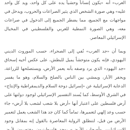
العرب» أنه «يكون إنساناً وحشياً يده على كل واحد، ويد كل واحد
عليه» وهي صورة الشخص الذي يثير الصراعات والحروب، ويدخل في
مواجهات مع الجميع، مما يضطر الجميع إلى الدخول في صراعات
معه، وهي الصورة النمطية للعربي والفلسطيني في المخيال
الإسرائيلي المعاصر.
وبما أن «جد العرب» نُفي إلى الصحراء، حسب الموروث الديني
اليهودي، فإنه يكون متوحشاً يميل للبطش، على عكس أخيه إسحاق
«جد اليهود» الذي يرد وصفه بأنه يعمر الأرض، ويستصلحها للزراعة،
ويحفر الآبار، ويمشي بين الناس بالصلح والسلام، وهو ما يفسر
الدعاية الإسرائيلية عن «إسرائيل دوحة السلام والديمقراطية والإنتاج»
في الشرق الأوسط، كما يُسند التفسير الإسرائيلي لوجود دولتها على
أرض فلسطين على اعتبار أنها «أرض بلا شعب لشعب بلا أرض» جاء
حسب وعد إلهي لتعميرها، تماماً كما كان جد هذا الشعب يعمل لتعمير
الأرض من قبل، لتنطلق الرواية المعاصرة بالقول إنه بمقابل وجود
الإسرائيليين «أصحاب الأرض» يوجد فلسطينيون مغتصبون لأرض