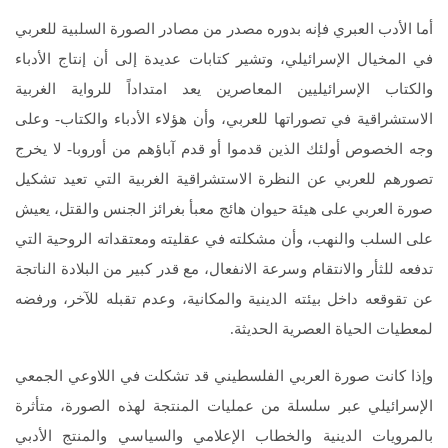
أما الأدب العبري فإنه بدوره مصدر من مصادر الصورة السلبية للعربي
في المخيال الإسرائيلي، وتشير كتابات عديدة إلى أن إنتاج الأدباء
والكتاب الإسرائيليين المعاصرين يعد امتداداً للرواية الغربية
الاستشراقية في تصوراتها للعربي، وأن هؤلاء الأدباء والكتاب- وعلى
وجه الخصوص أولئك الذين قدموا أو قدم آباؤهم من أوروبا- لا يخرج
تصورهم للعربي عن النظرة الاستشراقية الغربية التي تعيد تشكيل
صورة العربي على هيئة حيوان هائج معبأ بغرائز الجنس والقتل، يعيش
على السلب والنهب، وأن مشكلته في عقليته ومعتقداته الروحية التي
تدفعه للثأر والانتقام وسرعة الانفعال، مع قدر كبير من البلادة الناتجة
عن تقوقعه داخل بيئته الدينية والمكانية، وعدم تقبله للآخر، ورفضه
لمعطيات الحياة العصرية الحديثة.
وإذا كانت صورة العربي الفلسطيني قد تشكلت في اللاوعي الجمعي
الإسرائيلي عبر سلسلة من عمليات المنتجة لهذه الصورة، متأثرة
بالمرويات الدينية والخطاب الإعلامي والسياسي والمنتج الأدبي