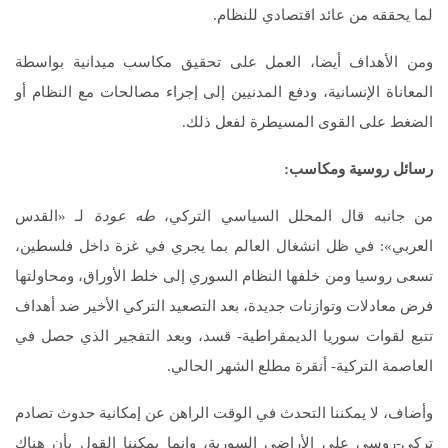
لما يحققه من عائد اقتصادي للنظام.
ومن الأهداف أيضا، العمل على تحقيق مكاسب ميدانية بواسطة
المعاناة الإنسانية، ودفع المدنيين إلى إجراء مصالحات مع النظام أو
الضغط على القوى المسيطرة لفعل ذلك.
رسائل روسية ومكاسب
:
من جانبه قال المحلل السياسي التركي،
طه عودة
لـ «القدس
العربي»: في ظل انشغال العالم بما يجري في غزة داخل فلسطين،
تسعى روسيا ومن خلفها النظام السوري إلى خلط الأوراق، ومحاولتها
فرض معادلات وتوازنات جديدة، بعد التصعيد التركي الأخير ضد أهداف
تتبع لقوات سوريا الديمقراطية- قسد، وبعد التفجير الذي حصل في
العاصمة التركية- أنقرة مطلع الشهر الحالي.
وأضاف، لا يمكننا التحدث في الوقت الراهن عن إمكانية حدوث تصادم
تركي-روسي على الأراضي السورية، وإنما يمكننا القول بأن هناك