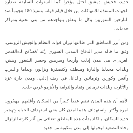
جديد، فجيش دمشق احتل مؤخرا كما السنوات السابقة صدارة
الجهات المنفذة للانتهاكات من خلال قيام قواته بتنفيذ 180 هجوماً ضد
النازحين السوريين وكل ما يتعلق بتواجدهم من بنى تحتية ومراكز
خدمات.
ومن أبرز المناطق التي طالتها نيران قوات النظام والجيش الروسي،
وفق ما قاله مدير الدفاع المدني السوري
رائد الصالح
لـ«القدس
العربي»: هي مدن إدلب وأريحا وسرمين وجسر الشغور وبنش،
وبلدات مجدليا والبارة ومنطف وكنصفرة وبزابور، وبداما والنيرب
وآفس وكورين وترمانين والدانا، في ريف إدلب، ومدن دارة عزة
والأتارب وبلدات ترمانين وتقاد والتوامة والأبزمو غربي حلب.
الأهم أن هذه المدن تضم عدداً كبيراً من السكان وأغلبهم مهجّرون
لمرة وأكثرـ واستهداف هذه المدن كان يعني استهداف الحياة وتهجير
جديد للسكان، بالكاد بدأت هذه المناطق تتعافى من آثار كارثة الزلزال
وجاء التصعيد ليحولها إلى مدن منكوبة من جديد.