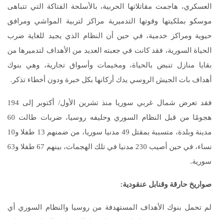
العسكري، هاجمت مقاتلاتها الحربية، بالأسلحة الفتاكة التي تتباهى
موسكو بملكيتها وقوتها التدميرية مراكز لتربية المواشي ومرافق
حيوية ومراكز خدمية، في حين أن النظام الذي يجيد للغاية ضرب
الحياة السورية، فقد كانت في جعبته العديد من الأهداف لتدميرها من
بقايا منازل تنبض بالحياة، ومخيمات وأسواق تجارية، وهي بنوك
أهداف بات الجيش الروسي يدك أركانها بكل خبرة ودون أخطاء تذكر.
فقد تعرض شمال غربي سوريا منذ تشرين الأول/ أكتوبر إلى 194
هجومًا من قبل النظام السوري وحليفه روسيا، ضربات طالت 60
مدينة وبلدة، متسببة بمقتل 49 مدنيا سوريا، من ضمنهم 13 طفلا و10
نساء، في حين أصيب 230 مدنيا في تلك الهجمات، بينهم 67 طفلا و63
سورية.
صواريخ حارقة وقنابل عنقودية
:
لم تحمل بنوك الأهداف المستهدفة من روسيا والنظام السوري أي