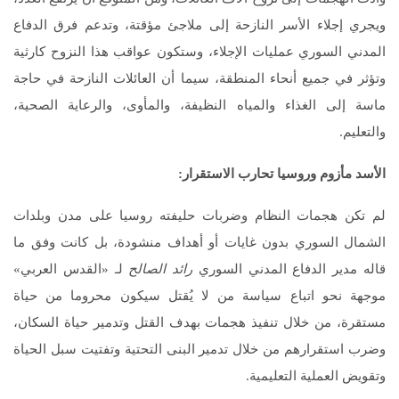
ويجري إجلاء الأسر النازحة إلى ملاجئ مؤقتة، وتدعم فرق الدفاع
المدني السوري عمليات الإجلاء، وستكون عواقب هذا النزوح كارثية
وتؤثر في جميع أنحاء المنطقة، سيما أن العائلات النازحة في حاجة
ماسة إلى الغذاء والمياه النظيفة، والمأوى، والرعاية الصحية،
والتعليم.
الأسد مأزوم وروسيا
تحارب الاستقرار
:
لم تكن هجمات النظام وضربات حليفته روسيا على مدن وبلدات
الشمال السوري بدون غايات أو أهداف منشودة، بل كانت وفق ما
قاله مدير الدفاع المدني السوري
رائد الصالح
لـ «القدس العربي»
موجهة نحو اتباع سياسة من لا يُقتل سيكون محروما من حياة
مستقرة، من خلال تنفيذ هجمات بهدف القتل وتدمير حياة السكان،
وضرب استقرارهم من خلال تدمير البنى التحتية وتفتيت سبل الحياة
وتقويض العملية التعليمية.