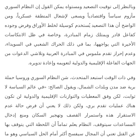
وبالنظر إلى توقيت التصعيد ومستواه يمكن القول إن النظام السوري
مأزوم سياساً واقتصادياً ويسعى لإشعال المنطقة عسكرياً، ومن
الواضح أن هذا التصعيد يُستخدم كوسيلة لخلط الأوراق وفرض وجوده
كفاعل قادر ويمتلك زمام المبادرة، وخاصة في ظل الانتكاسات
الأخيرة التي يواجهها، بما في ذلك الحراك الشعبي في السويداء،
وعدم إحراز تقدم ملموس في المبادرة العربية وتلاشي الدعوات من
الجهات الفاعلة الإقليمية والدولية لتعويمه وإعادة تدويره.
وفي ذات الوقت استبعد المتحدث، شن النظام السوري وروسيا حملة
برية ضد مدن وبلدات الشمال، ويقول الصالح: «في عالم السياسة لا
ثوابت، لكن وفق المعطيات والتوازنات الإقليمية والدولية لن تكون
هناك عمليات تقدم بري، ولكن ذلك لا يعني أن فرض حالة عدم
الاستقرار هذه واستمرار القصف وتهجير السكان ومنع إدخال
المساعدات سيتوقف، النظام يعلم تماماً أن اللحظة التي يتوقف بها
عن القتل تعني أن المجال سيفسح أكثر أمام الحل السياسي وهو ما