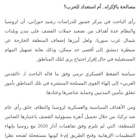
مصالحة بالإكراه
..
أم استعداد للحرب؟
رأى الباحث في مركز جسور للدراسات
رشيد حوراني
، أن لروسيا
والنظام عدة أهداف من تصعيد حملات القصف على مدن وبلدات
شمال غرب سوريا، ولعل أبرزها إضعاف المنطقة الخارجة عن
سيطرة دمشق إلى أقصى حد ممكن، وذلك بغاية تسهيل المهام
المستقبلية في حال إقرار اجتياح بري لتلك المناطق.
سياسة الضغط العسكري ترمي وفق ما قاله الباحث لـ «القدس
العربي» إلى إلهاء القوى المسلحة المنتشرة في تلك المناطق بأمور
تتعلق بتأمين المدنيين وحماية عناصرها وعتادها.
ومن الأهداف السياسية والعسكرية لروسيا والنظام، خلق رأي عام
ضد تركيا، من خلال تحميل أنقرة مسؤولية القصف باعتبارها الضامن
للمنطقة، التي لم تلتزم وفق تفاهمات آذار 2020 مع روسيا بإنهاء
التنظيمات الإرهابية وفتح الطريق إم-4 كونها مستعجلة لفتحه نظرا