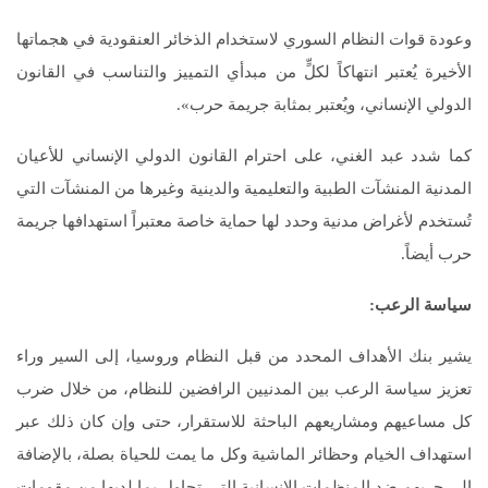
وعودة قوات النظام السوري لاستخدام الذخائر العنقودية في هجماتها
الأخيرة يُعتبر انتهاكاً لكلٍّ من مبدأي التمييز والتناسب في القانون
الدولي الإنساني، ويُعتبر بمثابة جريمة حرب».
كما شدد عبد الغني، على احترام القانون الدولي الإنساني للأعيان
المدنية المنشآت الطبية والتعليمية والدينية وغيرها من المنشآت التي
تُستخدم لأغراض مدنية وحدد لها حماية خاصة معتبراً استهدافها جريمة
حرب أيضاً.
سياسة الرعب
:
يشير بنك الأهداف المحدد من قبل النظام وروسيا، إلى السير وراء
تعزيز سياسة الرعب بين المدنيين الرافضين للنظام، من خلال ضرب
كل مساعيهم ومشاريعهم الباحثة للاستقرار، حتى وإن كان ذلك عبر
استهداف الخيام وحظائر الماشية وكل ما يمت للحياة بصلة، بالإضافة
إلى حربهم ضد المنظمات الإنسانية التي تحاول بما لديها من مقومات