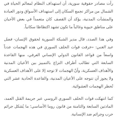
رأت مصادر حقوقية سورية، أن استهداف النظام لمعالم الحياة في
الشمال من مراكز تجمع السكان إلى استهداف الأسواق ودور العبادة
والمنشآت المدنية، يؤكد أن القصف كان متعمداً في بعض الأحيان
على مناطق حيوية وغالباً ما تكون تشهد اكتظاظا سكانياً.
وفي هذا الصدد، قال مدير الشبكة السورية لحقوق الإنسان-
فضل
عبد الغني
: «خرقت قوات الحلف السوري في هذه الهجمات عدداً
واسعاً من قواعد القانون الدولي الإنساني العرفي، منها القاعدة
السابعة التي تطالب أطراف النزاع بالتمييز بين الأعيان المدنية
والأهداف العسكرية، وأنّ الهجمات لا توجه إلا على الأهداف العسكرية
ولا يجوز أن تتوجه على الأعيان المدنية، والقاعدة الحادية عشر التي
تُحظر الهجمات العشوائية.
كما انتهكت قوات الحلف السوري الروسي عبر جريمة القتل العمد،
المادتين السابعة والثامنة من قانون روما الأساسي؛ ما يُشكل جرائم
حرب وجرائم ضد الإنسانية.