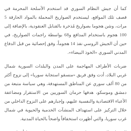
كما أن جيش النظام السوري قد استخدم الأسلحة المحرمة في
قصف تلك المواقع، ليستخدم الصواريخ المحملة بالمواد الحارقة 5
مرات، وشن هجوما بصواريخ مُذخرة بالقنابل العنقودية، بالإضافة إلى
100 هجوم باستخدام المدافع و68 بواسطة راجمات الصواريخ، في
حين أن الجيش الروسي نفذ 14 هجوماً، وفق إحصائية من قبل الدفاع
المدني السوري «الخوذ البيضاء».
ضربات الأطراف المهاجمة على المدن والبلدات السورية شمال
غربي البلاد، أدت وفق فريق «منسقو استجابة سوريا» إلى نزوح أكثر
من 80 ألف سوري عن المناطق المستهدفة، وهي سياسة متبعة من
دمشق وموسكو، هدفها حرمان السوريين من الاستقرار ومضاعفة
الأعباء الاقتصادية والنفسية عليهم، وإجبارهم على النزوح الداخلي من
خلال التركيز على استهداف المنشآت الخدمية والحيوية في شمال
غرب سوريا، والتي أظهرت استخفافاً واضحاً بالحياة المدنية.