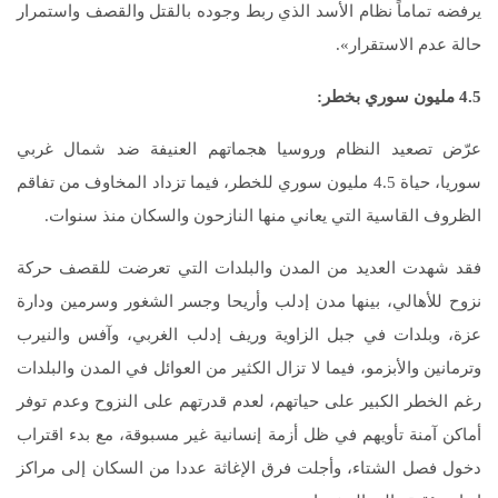
يرفضه تماماً نظام الأسد الذي ربط وجوده بالقتل والقصف واستمرار
حالة عدم الاستقرار».
4.5 مليون سوري بخطر:
عرّض تصعيد النظام وروسيا هجماتهم العنيفة ضد شمال غربي
سوريا، حياة 4.5 مليون سوري للخطر، فيما تزداد المخاوف من تفاقم
الظروف القاسية التي يعاني منها النازحون والسكان منذ سنوات.
فقد شهدت العديد من المدن والبلدات التي تعرضت للقصف حركة
نزوح للأهالي، بينها مدن إدلب وأريحا وجسر الشغور وسرمين ودارة
عزة، وبلدات في جبل الزاوية وريف إدلب الغربي، وآفس والنيرب
وترمانين والأبزمو، فيما لا تزال الكثير من العوائل في المدن والبلدات
رغم الخطر الكبير على حياتهم، لعدم قدرتهم على النزوح وعدم توفر
أماكن آمنة تأويهم في ظل أزمة إنسانية غير مسبوقة، مع بدء اقتراب
دخول فصل الشتاء، وأجلت فرق الإغاثة عددا من السكان إلى مراكز