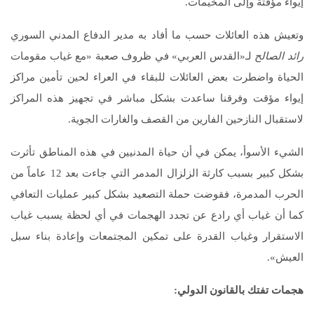
إيواء مؤقتة وإلى المخيمات.
وتعيش هذه العائلات حسب ما أفاد به مدير الدفاع المدني السوري
رائد الصالح
لـ«القدس العربي» في ظروف صعبة «مع غياب مقومات
الحياة واضطرت بعض العائلات للبقاء في العراء لحين تأمين مراكز
إيواء مؤقت وفرقنا ساعدت بشكل مباشر في تجهيز هذه المراكز
لاستقبال النازحين الفارين من القصف والغارات الجوية.
الشيء الأسوأ، يمكن في أن حياة المدنيين في هذه المناطق تأثرت
بشكل كبير بسبب كارثة الزلزال المدمر التي جاءت بعد 12 عاماً من
الحرب المدمرة، فقوضت حملة التصعيد بشكل كبير عمليات التعافي
كما أن غياب أي رادع عن تجدد الهجمات في أي لحظة يسبب غياب
الاستقرار وغياب القدرة على تمكين المجتمعات وإعادة بناء سبل
العيش».
هجمات تفتك بالقانون الدولي: