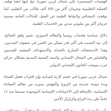
الهجمات المستمرة على شمال غربي سوريا، نتج عنها أيضا توقف
العملية التعليمية وحرمان أكثر من 400 ألف طالب من التعليم، كما
توقفت المشافي والنقاط الطبية عن العمل للحالات العامة مسببة
حرمان أكثر من مليوني مدني من الخدمات الطبية.
دلائل سياسة هجمات روسيا والنظام السوري، تشير وفق الصالح،
إلى نية التسبب في أكبر قدر ممكن من الضرر في صفوف المدنيين،
وهذا الاستخفاف الصارخ بالحياة، والاستهداف المتعمد للمدنيين
والعاملين في المجال الإنساني والبنية التحتية المدنية يشكلان جرائم
حرب بموجب القانون الإنساني الدولي.
شمال غربي سوريا في خضم كارثة إنسانية وإن اقتراب فصل الشتاء
وبدء موجة جديدة من النزوح والتهجير سيزيد من تفاقم المعاناة
الإنسانية، بالإضافة إلى الاحتياجات الإنسانية الموجودة مسبقا منذ 12
عاماً على بدء النزاع والزلزال الأخير.
وأدت الهجمات إلى نزوح آلاف العائلات، ومن المتوقع أن يرتفع العدد،