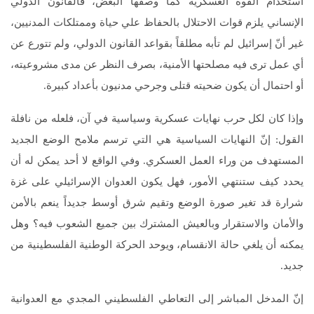
استخدام القوة العسكرية كما وصفها البعض‏،‏ فالقانون الدولي
الإنساني يلزم قوات الاحتلال بالحفاظ علي حياة وممتلكات المدنيين‏،‏
غير أنّ إسرائيل لم تأبه مطلقاً بقواعد القانون الدولي،‏ ولم تتورع عن
أي عمل ترى فيه مصلحتها الأمنية،‏ بصرف النظر عن مدى مشروعيته‏،‏
أو احتمال أن يكون ضحيته قتلى وجرحي مدنيون بأعداد كبيرة‏.‏
وإذا كان لكل حرب نهايات عسكرية وسياسية في آن، فلعله من نافلة
القول: إنّ النهايات السياسية هي التي ترسم ملامح الوضع الجديد
المستهدف من وراء العمل العسكري. وفي الواقع لا أحد يمكن له أن
يحدد كيف ستنتهي الأمور، فهل يكون العدوان الإسرائيلي على غزة
شرارة قد تغير صورة الوضع وتقيم شرق أوسط جديداً ينعم بالأمن
والأمان والاستقرار وبالعيش المشترك بين جميع الشعوب فيه؟ وهل
يمكنه أن يلغي حالة الانقسام، ويوحد الحركة الوطنية الفلسطينية من
جديد.
إنّ المدخل المباشر إلى التعاطي الفلسطيني المجدي مع العدوانية