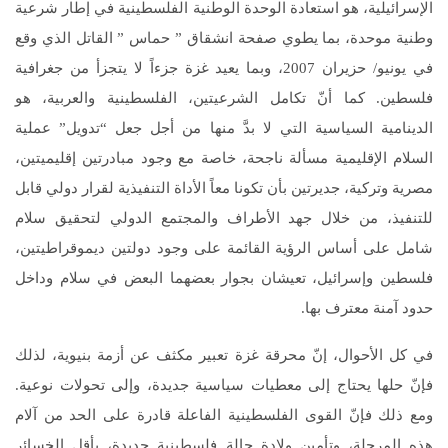
الإسرائيلية، هو استعادة الوحدة الوطنية الفلسطينية في إطار شرعية
وطنية موحدة، بما يطوي صفحة انشقاق ” حماس ” القاتل الذي وقع
في يونيو/ حزيران 2007، وبما يعيد غزة جزءاً لا يتجزأ من جغرافية
فلسطين. كما أنّ تكامل الشرعيتين، الفلسطينية والعربية، هو
الدينامية السياسية التي لا بدَّ منها من أجل جعل “تدويل” عملية
السلام الإقليمية مسألة ناجحة، خاصة مع وجود مبادرتين إقليميتين،
مصرية وتركية، جديرتين بأن تكونا معاً الأداة التنفيذية لقرار دولي قابل
للتنفيذ، من خلال جهد الأطراف والمجتمع الدولي لتحقيق سلام
شامل على أساس الرؤية القائمة على وجود دولتين ديموقراطيتين،
فلسطين وإسرائيل، تعيشان بجوار بعضهما البعض في سلام وداخل
حدود آمنة معترف بها.
في كل الأحوال، إنّ محرقة غزة تعبير مكثف عن أزمة بنيوية، لذلك
فإنّ حلها يحتاج إلى معطيات سياسية جديدة، وإلى تحولات نوعية.
ومع ذلك فإنّ القوى الفلسطينية الفاعلة قادرة على الحد من آلام
هذه المرحلة، وتأمين ولادة حالة فلسطينية جديدة، بأقل الخسائر