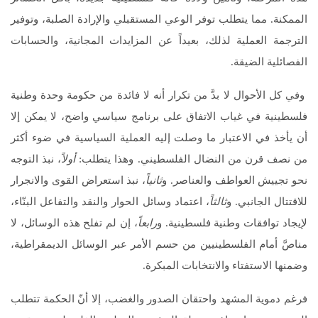
الممكنة. مما يتطلب توفر الوعي المستقبلي والإرادة الصلبة، وتوفير
الترجمة العملية لذلك، بعيداً عن المزايدات المجانية، والحسابات
الفصائلية الضيقة.
وفي كل الأحوال لا بدَّ من تكرار أنه لا فائدة من حكومة وحدة وطنية
فلسطينية في غياب الاتفاق على برنامج سياسي واضح، لا يمكن إلا
أن يأخذ في الاعتبار ما وصلت إليه العملية السياسية في ضوء أكثر
من نصف قرن من النضال الفلسطيني. وهذا يتطلب:
أولاً
، نبذ التوجه
نحو تجييش العواطف والعناصر. و
ثانياً
، نبذ استعراض القوى والانجرار
للاقتتال الجانبي. و
ثالثاً
، اعتماد وسائل الحوار والنقد والتفاعل البنّاء،
لإيجاد توافقات وطنية فلسطينية. و
رابعاً
، إن لم تفلح هذه الوسائل، لا
مناصَّ أمام الفلسطينيين من حسم الأمر عبر الوسائل الديمقراطية،
وضمنها الاستفتاء والانتخابات المبكرة.
فرغم دموية المشهد واحتقان الصدور والغضب، إلا أنّ الحكمة تتطلب