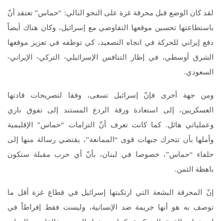
لقد كان الوضع قبل محرقة غزة على النحو التالي: “حماس” تعتقد أنّ
باستطاعتها تحسين موقعها التفاوضي مع إسرائيل، وكان هناك أيضاً
دفع إيراني للحركة في اتجاه التصعيد، كي توظفه في تعزيز موقعها
الشرق أوسطي، في إطار التنافس الإسرائيلي- التركي- الإيراني-
السعودي.
ومن جهة أخرى فإنّ إسرائيل تسعى، وفقا لتصريحات قادتها
العسكريين، إلى استعادة ورقة الردع المستند إلى تفوق ناري
وعملياتي هائل. كما كانت تعرف أنّ التزامات “حماس” الإقليمية
وأملها بأن تتحرك جبهات قوى “الممانعة”، يقتضي رسالة منها إلى
حلفاء “حماس”، خصوصا في لبنان، بأنّ أي حرب مقبلة ستكون
باهظة الثمن.
إنّ المحرقة البشعة التي ارتكبتها إسرائيل في قطاع غزة أقل ما
توصف به هو أنها جريمة ضد الإنسانية‏،‏ وليست فقط إفراطاً في