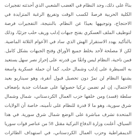
بناءً على ذلك، وجد النظام في الغضب الشعبي الذي أحدثته تفجيرات
الكلية الحربية فرصةً لكسب الوقت وتفريغ الرغبة المتزايدة في
الاحتجاج، وتوجيهها بعيدًا عن النظام. بالنتيجة، التفجيرات فرصة
لتوظيف الملف العسكري بفتح جبهات إدلب وريف حلب جزئيًا، وذلك
بالتأكيد يهدد الاستقرار الهش الذي ساد في الأعوام الثلاثة الماضية.
لكن لا مصلحة لأحد بخلط جميع الأوراق وفتح الجبهات بشكل كامل.
فمن ناحية، النظام ليس واثقًا من قدرته على إحراز نصر سهل يستعيد
به السيطرة على إدلب وشمال حلب. كما أن حملة عسكرية واسعة
يشنها النظام لن تمرّ دون تحصيل قبول أنقرة، وهو سيناريو بعيد
الاحتمال، إن لم تضمن تركيا حصولها على ضمانات جدية بإضعاف
سلطة (قسد) ومن خلفها حزب العمال الكردستاني، شمال وشمال
شرق سورية، وهو ما لا قدرة للنظام على تأمينه، خاصة أن الولايات
المتحدة تشرف مباشرة على الوضع شمال شرق سورية. في هذا
السياق، أعلنت وزارة الدفاع التركية مقتل 58 من عناصر قوات سوريا
الديمقراطية وحزب العمال الكردستاني، في استهداف الطائرات