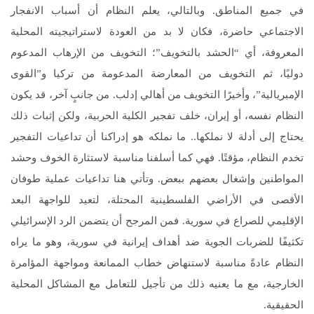
في جميع المناطق. وبالتالي، يعلم النظام أن أسباب الانفجار
الاجتماعي حاضرة، فكان لا بد من العودة لاستراتيجيته المحلية
المعروفة، أي “الحشد بالتخويف”؛ التخويف من الإرهاب المدعوم
دوليًا، ثم التخويف من المعارضة المدعومة من تركيا و”القوى
الإمبريالية”، وأخيرًا التخويف من أهالي إدلب. من جانبٍ آخر، قد يكون
النظام نفسه، أو إيران، خلف تفجير الكلية الحربية، ولكن إثبات ذلك
يحتاج إلى أدلة لا نملكها.. ما نملكه هو إدراكنا أن تداعيات التفجير
تخدم النظام، مؤقتًا. فهي كما أسلفنا مناسبة لاستثارة الخوف وحشد
المواطنين وإشغال بعضهم ببعض. وتأتي هنا تداعيات عملية طوفان
الأقصى في الأراضي الفلسطينية المحتلة، لتعيد للواجهة البعد
الإقليمي للصراع في سورية. فمن المرجح أن يتضمن الرد الإسرائيلي
تكثيفًا للضربات الجوية ضد أهداف إيرانية في سورية، وهو ما يراه
النظام عادةً مناسبة لاستنهاض خطاب الممانعة ومواجهة المؤامرة
الخارجية، مع ما يعنيه ذلك من تأجيل للتعامل مع المشاكل المحلية
الحقيقية.