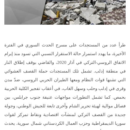
طرأ عدد من المستجدات على مسرح الحدث السوري في الفترة
الأخيرة، ما يهدد استمرار حالة الاستقرار النسبي التي تسود منذ إبرام
الاتفاق الروسي-التركي في آذار 2020، والقاضي بوقف إطلاق النار
في منطقة إدلب. تشمل تلك المستجدات حملة القصف العشوائي
التي تشنها قوات النظام ومعها الطيران الحربي الروسي، ضدّ مدن
وقرى في إدلب وحلب وسهل الغاب، في أعقاب تفجير الكلية الحربية
بحمص. كما تشمل التطورات مواجهات عنيفة جنوب جرابلس، بين
فصائل موالية لهيئة تحرير الشام وأخرى تابعة للجيش الوطني، وجولة
جديدة من القصف التركي لمنشآت اقتصادية ونقاط تمركز لقوات
سوريا الديمقراطية وحزب العمال الكردستاني شمال سورية. يحدث