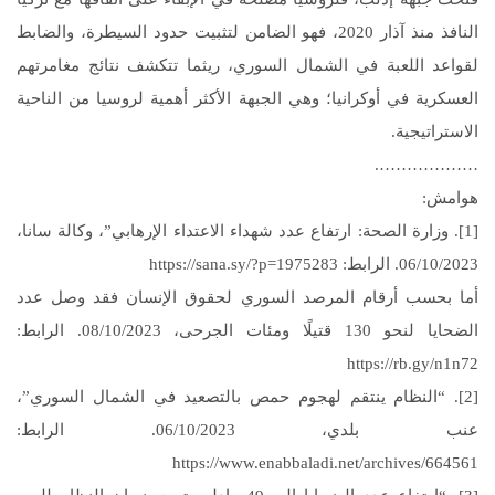
النافذ منذ آذار 2020، فهو الضامن لتثبيت حدود السيطرة، والضابط
لقواعد اللعبة في الشمال السوري، ريثما تتكشف نتائج مغامرتهم
العسكرية في أوكرانيا؛ وهي الجبهة الأكثر أهمية لروسيا من الناحية
الاستراتيجية.
……………….
هوامش:
[1]. وزارة الصحة: ارتفاع عدد شهداء الاعتداء الإرهابي”، وكالة سانا،
06/10/2023. الرابط: https://sana.sy/?p=1975283
أما بحسب أرقام المرصد السوري لحقوق الإنسان فقد وصل عدد
الضحايا لنحو 130 قتيلًا ومئات الجرحى، 08/10/2023. الرابط:
https://rb.gy/n1n72
[2]. “النظام ينتقم لهجوم حمص بالتصعيد في الشمال السوري”،
عنب بلدي، 06/10/2023. الرابط:
https://www.enabbaladi.net/archives/664561