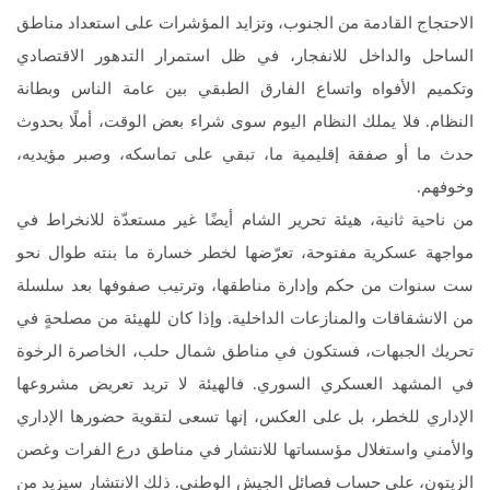
الاحتجاج القادمة من الجنوب، وتزايد المؤشرات على استعداد مناطق
الساحل والداخل للانفجار، في ظل استمرار التدهور الاقتصادي
وتكميم الأفواه واتساع الفارق الطبقي بين عامة الناس وبطانة
النظام. فلا يملك النظام اليوم سوى شراء بعض الوقت، أملًا بحدوث
حدث ما أو صفقة إقليمية ما، تبقي على تماسكه، وصبر مؤيديه،
وخوفهم.
من ناحية ثانية، هيئة تحرير الشام أيضًا غير مستعدّة للانخراط في
مواجهة عسكرية مفتوحة، تعرّضها لخطر خسارة ما بنته طوال نحو
ست سنوات من حكم وإدارة مناطقها، وترتيب صفوفها بعد سلسلة
من الانشقاقات والمنازعات الداخلية. وإذا كان للهيئة من مصلحةٍ في
تحريك الجبهات، فستكون في مناطق شمال حلب، الخاصرة الرخوة
في المشهد العسكري السوري. فالهيئة لا تريد تعريض مشروعها
الإداري للخطر، بل على العكس، إنها تسعى لتقوية حضورها الإداري
والأمني واستغلال مؤسساتها للانتشار في مناطق درع الفرات وغصن
الزيتون، على حساب فصائل الجيش الوطني. ذلك الانتشار سيزيد من