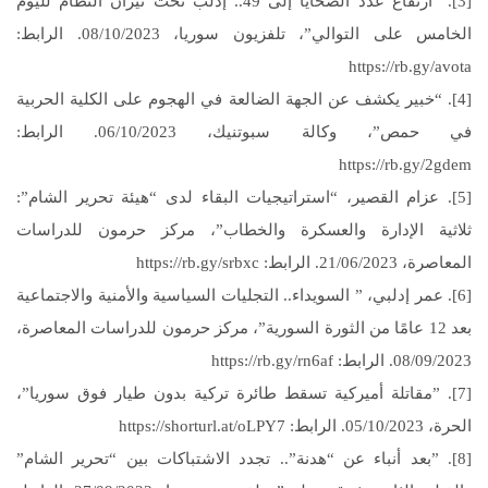
[3]. “ارتفاع عدد الضحايا إلى 49.. إدلب تحت نيران النظام لليوم
الخامس على التوالي”، تلفزيون سوريا، 08/10/2023. الرابط:
https://rb.gy/avota
[4]. “خبير يكشف عن الجهة الضالعة في الهجوم على الكلية الحربية
في حمص”، وكالة سبوتنيك، 06/10/2023. الرابط:
https://rb.gy/2gdem
[5]. عزام القصير، “استراتيجيات البقاء لدى “هيئة تحرير الشام”:
ثلاثية الإدارة والعسكرة والخطاب”، مركز حرمون للدراسات
المعاصرة، 21/06/2023. الرابط: https://rb.gy/srbxc
[6]. عمر إدلبي، ” السويداء.. التجليات السياسية والأمنية والاجتماعية
بعد 12 عامًا من الثورة السورية”، مركز حرمون للدراسات المعاصرة،
08/09/2023. الرابط: https://rb.gy/rn6af
[7]. ”مقاتلة أميركية تسقط طائرة تركية بدون طيار فوق سوريا”،
الحرة، 05/10/2023. الرابط: https://shorturl.at/oLPY7
[8]. ”بعد أنباء عن “هدنة”.. تجدد الاشتباكات بين “تحرير الشام”