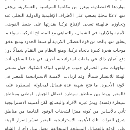
مواردها الاقتصادية، ويعزز من مكانتها السياسية والعسكرية، ويجعل
منها لاعبًا محليًا يصعب على الأطراف الإقليمية والدولية التخلي عنه
وتجاوزه. فالهيئة تسعى لإقناع تركيا بقدرتها على ضبط الفوضى
الأمنية والإدارية في الشمال، والتماهي مع المصالح التركية، سواء ما
يتعلق منها بالحد من قوة الفصائل الكردية أو ضبط الحدود ومنع تدفق
موجات هجرة كبيرة باتجاه تركيا، ومنع النظام من التقدّم شمالًا دون
دفع أثمان ذلك في ملفات استراتيجية أخرى. في هذا السياق، أتت
مواجهات معبر الحمران جنوب جرابلس، لتؤكد الشكوك حول مسعى
الهيئة للانتشار شمالًا. وقد ازدادت الأهمية الاستراتيجية للمعبر في
الآونة الأخيرة، ما فتح شهية عدة فصائل لمحاولة السيطرة عليه.
فالمعبر يربط بين مناطق سيطرة فصائل الجيش الوطني ومناطق
سيطرة (قسد)، ويمرّ عبره الأفراد والبضائع، لكن أهميته الاستراتيجية
تأتي بالأساس من كونه ممرًا لشحنات الوقود القادمة من مناطق
شرق الفرات. تلك الأهمية الاستراتيجية للمعبر تفسّر إصرار الهيئة
على الدفع بالفصائل المسلحة المتحالفة معها، مثل (أحرار الشام