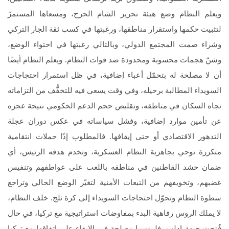
ويعلم النظام وضع هيئة تحرير الشام الحرج، ومسعاها المستمرّ
لتثبيت حكمها واستقرار مناطقها، ورغبتها في كسب ثقة الجار التركي
وشراء صمت المجتمع الدولي، وبالتالي رغبتها في احتواء الوضع،
وشنّ هجمات محسوبة ومحدودة ضد قوات النظام. ويعلم النظام أيضًا
أن لا مصلحة له بتحمّل أعباء إضافية، في ظل استمرار احتجاجات
السويداء المطالبة برحيله، وفي وقت يسعى فيه للتخفُّف من التزاماته
تجاه السكان في مناطقه، وتقليص حجم الدعم الحكومي نتيجة عجزه
عن تأمين موارد إضافية، وفشل سياساته في عكس دوران عجلة
التدهور الاقتصادي أو حتى إيقافها. فالمطلوب إذًا حملات انتقامية
متكررة توحي بجاهزية النظام العسكرية، وتخدم هدفه الرئيس، أي
ضمان حشد القاطنين في مناطقه باللعب على عواطفهم وتنفيس
غضبهم، وتخويفهم من التبعات الأمنية لتغيّر الوضع الحالي وتراجع
سطوة النظام وتحوّل احتجاجات السويداء إلى كرة ثلج. خلف النظام،
لا يملك الروس رفاهية البدء بمفاوضات استراتيجية مع تركيا، في حال
فُتحت جبهة إدلب، فلروسيا مصلحة في الإبقاء على اتفاقها مع تركيا