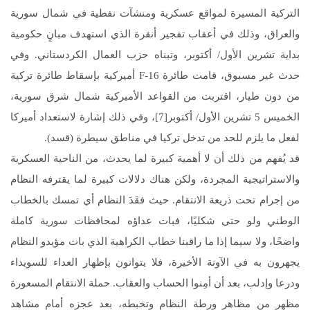
التركية المسيرة لمواقع عسكرية ومنشآت نفطية في شمال سورية
والعراق، وذلك في أعقاب تفجير أنقرة الذي استهدف مبانٍ حكومية
بداية تشرين الأول/ أكتوبر، وتبناه حزب العمال الكردستاني. وفي
حدث غير مسبوق، قامت طائرة F-16 أميركية بإسقاط طائرة تركية
من دون طيار، اقتربت من القواعد الأميركية شمال شرق سورية،
الخميس 5 تشرين الأول/ أكتوبر[7]، وفي ذلك إشارة لاستعداد أميركا
لفعل ما يلزم للحد من تدخل تركيا في مناطق سيطرة (قسد).
قد يُفهم من ذلك أن لا أهمية كبيرة لما يحدث، من الناحية العسكرية
والاستراتيجية المجردة، ولكن هناك دلالات كبيرة لما يقترفه النظام
من إجرام تحت ذريعة الانتقام. حيث فقَدَ النظام أي تمسك بالخطاب
الوطني ولو حتى شكليًا، فبات عداؤه لمحافظات سورية كاملة
واضحًا، ولا سيما إذا ما راقبنا خطاب الكراهية الذي بات مؤيدو النظام
يجهرون به في الآونة الأخيرة، فلا يتوانون بإظهار العداء للسويداء
ودرعا وإدلب، بعد أن أمِنوا الحساب والعقاب. حملة الانتقام المسعورة
مظهر من مظاهر ورطة النظام وتخبطه، بعد عجزه أمام مشاهد