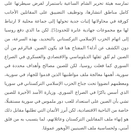
تمارسه هيئة تحرير الشام الساعية باستمرار لفرض سيطرتها على
كامل مناطق انتشارها، وتوظيف التضييق على المقاتلين الأجانب
كورقة في محاولاتها إثبات جدية تحولها إلى جماعة محلية لا ارتباط
لها مع مجموعات جهادية عابرة للحدود[5]. لكن ما الذي دفع روسيا
إلى اتهام الحزب الإسلامي التركستاني بالتحديد، بهذه السرعة، من
دون الكشف عن أدلة؟ المفتاح هنا قد يكون الصين. فبالرغم من أن
الصين لم تُلق ثقلها الدبلوماسي والاقتصادي والعسكري في الصراع
السوري كما فعلت روسيا، لكن للصين مصالح وأهداف محددة في
سورية، أهمها معالجة ملف مواطنيها الذين قدموا للجهاد في سورية،
ومعظمهم انضووا تحت جناح الحزب الإسلامي التركستاني في سوريا
الذي أسس باكرًا في الصراع السوري. وزيارة الأسد الأخيرة للصين
تشي بأن الصين على استعداد للعب دور ملموس في سورية مستقبلًا،
خاصة من الناحية الاقتصادية، لكن أبرز الأثمان التي تطلبها مقابل ذلك
هو إنهاء ملف المقاتلين التركستان وعائلاتهم، لما يتسبب به من قلق
أمني، ولحساسية ملف الصينيين الأويغور عمومًا.