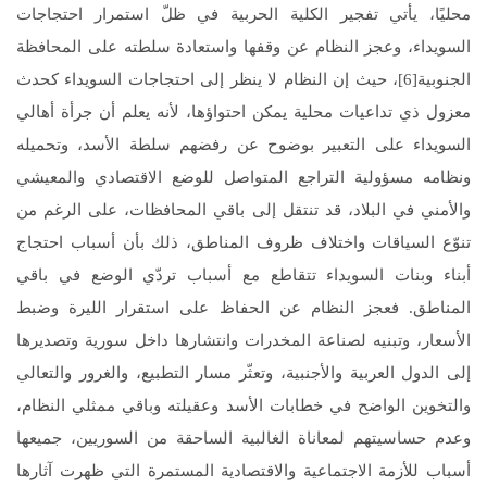
محليًا، يأتي تفجير الكلية الحربية في ظلّ استمرار احتجاجات
السويداء، وعجز النظام عن وقفها واستعادة سلطته على المحافظة
الجنوبية[6]، حيث إن النظام لا ينظر إلى احتجاجات السويداء كحدث
معزول ذي تداعيات محلية يمكن احتواؤها، لأنه يعلم أن جرأة أهالي
السويداء على التعبير بوضوح عن رفضهم سلطة الأسد، وتحميله
ونظامه مسؤولية التراجع المتواصل للوضع الاقتصادي والمعيشي
والأمني في البلاد، قد تنتقل إلى باقي المحافظات، على الرغم من
تنوّع السياقات واختلاف ظروف المناطق، ذلك بأن أسباب احتجاج
أبناء وبنات السويداء تتقاطع مع أسباب تردّي الوضع في باقي
المناطق. فعجز النظام عن الحفاظ على استقرار الليرة وضبط
الأسعار، وتبنيه لصناعة المخدرات وانتشارها داخل سورية وتصديرها
إلى الدول العربية والأجنبية، وتعثّر مسار التطبيع، والغرور والتعالي
والتخوين الواضح في خطابات الأسد وعقيلته وباقي ممثلي النظام،
وعدم حساسيتهم لمعاناة الغالبية الساحقة من السوريين، جميعها
أسباب للأزمة الاجتماعية والاقتصادية المستمرة التي ظهرت آثارها