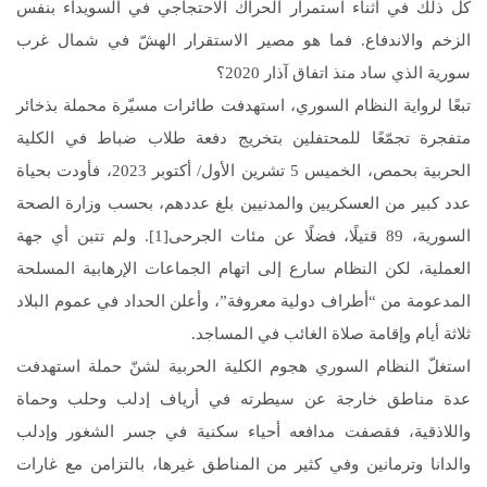
كل ذلك في أثناء استمرار الحراك الاحتجاجي في السويداء بنفس
الزخم والاندفاع. فما هو مصير الاستقرار الهشّ في شمال غرب
سورية الذي ساد منذ اتفاق آذار 2020؟
تبعًا لرواية النظام السوري، استهدفت طائرات مسيّرة محملة بذخائر
متفجرة تجمّعًا للمحتفلين بتخريج دفعة طلاب ضباط في الكلية
الحربية بحمص، الخميس 5 تشرين الأول/ أكتوبر 2023، فأودت بحياة
عدد كبير من العسكريين والمدنيين بلغ عددهم، بحسب وزارة الصحة
السورية، 89 قتيلًا، فضلًا عن مئات الجرحى[1]. ولم تتبن أي جهة
العملية، لكن النظام سارع إلى اتهام الجماعات الإرهابية المسلحة
المدعومة من “أطراف دولية معروفة”، وأعلن الحداد في عموم البلاد
ثلاثة أيام وإقامة صلاة الغائب في المساجد.
استغلّ النظام السوري هجوم الكلية الحربية لشنّ حملة استهدفت
عدة مناطق خارجة عن سيطرته في أرياف إدلب وحلب وحماة
واللاذقية، فقصفت مدافعه أحياء سكنية في جسر الشغور وإدلب
والدانا وترمانين وفي كثير من المناطق غيرها، بالتزامن مع غارات