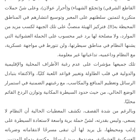
القاطع الشرقي) و(تجمّع الشهباء) و(أحرار عولان)، وعلى شنّ حملات
متكررة لتمتين سلطتهم على المعبر وتوسيع انتشارهم في المناطق
المحيطة به[8]. فتركيز الهيئة منصبٌّ على تلك الجبهة لكسب مزيد من
الموارد، ولا مصلحة لها برد غير محسوب على الحملة العشوائية التي
يشنها النظام في مناطق سيطرتها، ولن تتورط في مواجهة عسكرية،
مع النظام وداعميه، تداعياتها غير معلومة.
تلك جميعها مؤشرات على عدم رغبة الأطراف المحلية والإقليمية
والدولية في قلب الطاولة وتغيير قواعد اللعبة كليّا، والاكتفاء بتبادل
الرسائل وتعظيم المنافع والمكاسب، مع رغبتهم الضمنية في استمرار
الوضع الحالي، من حيث حدود السيطرة المكانية وتوازن الردع القائم
محليّا.
وبالرغم من شدة القصف، تكشف المعطيات الحالية أن النظام لا
يسعى، وليس بقدرته، لشنّ حملة برية واسعة لاستعادة السيطرة على
إدلب ومحيطها، بل يريد لها أن تبقى مسرحًا لانتقاماته وضرباته
العسكرية العشوائية، وصندوق بريد لرسائل مكتوبة بدماء المدنيين.