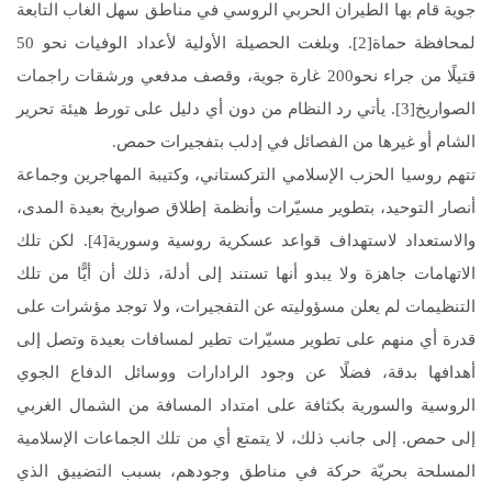
جوية قام بها الطيران الحربي الروسي في مناطق سهل الغاب التابعة
لمحافظة حماة[2]. وبلغت الحصيلة الأولية لأعداد الوفيات نحو 50
قتيلًا من جراء نحو200 غارة جوية، وقصف مدفعي ورشقات راجمات
الصواريخ[3]. يأتي رد النظام من دون أي دليل على تورط هيئة تحرير
الشام أو غيرها من الفصائل في إدلب بتفجيرات حمص.
تتهم روسيا الحزب الإسلامي التركستاني، وكتيبة المهاجرين وجماعة
أنصار التوحيد، بتطوير مسيّرات وأنظمة إطلاق صواريخ بعيدة المدى،
والاستعداد لاستهداف قواعد عسكرية روسية وسورية[4]. لكن تلك
الاتهامات جاهزة ولا يبدو أنها تستند إلى أدلة، ذلك أن أيًّا من تلك
التنظيمات لم يعلن مسؤوليته عن التفجيرات، ولا توجد مؤشرات على
قدرة أي منهم على تطوير مسيّرات تطير لمسافات بعيدة وتصل إلى
أهدافها بدقة، فضلًا عن وجود الرادارات ووسائل الدفاع الجوي
الروسية والسورية بكثافة على امتداد المسافة من الشمال الغربي
إلى حمص. إلى جانب ذلك، لا يتمتع أي من تلك الجماعات الإسلامية
المسلحة بحريّة حركة في مناطق وجودهم، بسبب التضييق الذي