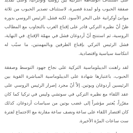
صفقة الحبوب ولو لمدة قصيرة، لاستئناف تصدير الحبوب من ثلاثة
موانئ أوكرانية على البحر الأسود. لكنه فشل. الرئيس الروسي بدوره
ظنّ أنّ نظيره التركي قادر على إقناع الغرب بالتجاوب مع المطالب
الروسية، ثم استنتج أنّ أردوغان فشل في مهمّة الإقناع. في النهاية،
فشل الرئيس التركي بإقناع الطرفين وبالمهمتين، ما سبّب له
انتكاسة سياسية واقتصادية.
لقد راهنت الديبلوماسية التركية على نجاح جهود التوسط وصفقة
الحبوب، باعتبارها شهادة على الديبلوماسية المباشرة القوية بين
الرئيسين أردوغان وبوتين. إلاّ أنّ مجرد إصرار الرئيس الروسي على
عقد اللقاء مع نظيره التركي في سوتشي وليس في تركيا كما كان
مقرّراً، يُعتبر مؤشراً إلى غضب بوتين من سياسات أردوغان. كذلك
كان اقتصار اللقاء على ساعة ونصف ساعة مقارنة مع الاجتماع لفترة
ست ساعات المرّة الأخيرة.