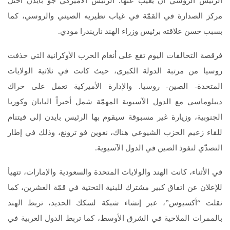
الرئيس الروسي أن يغيب عنها. الرئيس الأميركي جو بايدن احتل
مركز الصدارة في القمّة في غياب نظيريه الصيني والروسي، كما
بسبب حسن علاقته برئيس وزراء الهند ناريندرا مودي.
فرقصة التحالفات اليوم تقع على أنغام الحرب الأوكرانية التي حذفت
روسيا من مرتبة الدولة الكبرى، حيث كانت في ثلاثية الولايات
المتحدة- الصين- روسيا. والإدارة الأميركية تعمل على حراك
ديبلوماسي مع الدول الآسيوية المهمّة شمل أخيراً اليابان وكوريا
الجنوبية، وزيارة غير مسبوقة سيقوم بها الرئيس بايدن إلى فيتنام
للقاء زعيم الحزب الشيوعي هناك، نغوين فو ترونغ، وذلك في إطار
التصدّي لنفوذ الصين في الدول الآسيوية.
في الأثناء، كانت الهند والولايات المتحدة والسعودية والإمارات، تتهيأ
للإعلان عن اتفاق كبير مشترك للبنية التحتية في قمّة العشرين، كما
نقلت “أكسيوس”، عبر إنشاء شبكة لسكك الحديد، تربط الهند
بالممرات الملاحية في الشرق الأوسط، كما تربط الدول العربية في