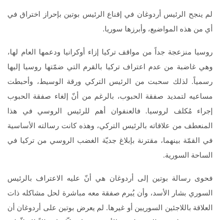
لم ينجح الرئيس أردوغان في إقناع الرئيس بوتين بإحراز اختراق في
أي من هذه المواضيع، وأبرزها سوريا.
روسيا منزعجة جداً من مواقف تركيا إزاء أوكرانيا ودعمها العام لها،
وهي غاضبة من عدم اعتراف تركيا بالقرم التي ضمّتها روسيا إليها
رسمياً. لذلك سحبت من الرئيس التركي ورقة الوسيط، وأحبطت
مساعيه لتمديد صفقة الحبوب، بالرغم من أنّ إلغاء صفقة الحبوب
إجراء مُكلف لروسيا. فالعنفوان أهم للرئيس الروسي في هذا
المنعطف من علاقاته بالرئيس التركي، وهذه كانت رسالته الأساسية
في القمّة بينهما، مقترنة بإبلاغ جديّة الغضب الروسي من تركيا في
الساحة السورية.
فحوى رسالة بوتين إلى أردوغان هي أنّ عليه الاعتراف بالرئيس
السوري بشار الأسد، وأن يُبرم صفقة معه مباشرة لحل مشاكله ذات
العلاقة باللاجئين السوريين أو غيرها. لم يعرض بوتين على أردوغان أن