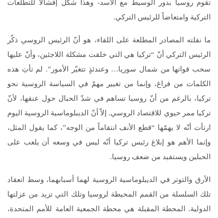
تقوم روسيا بدور الوسيط مع الأسد- وهذا شكّل إفشالاً للتطلّعات
التركية وامتعاضاً للرئيس التركي.
ما نقلته المصادر المطلعة على اللقاء، هو أنّ الرئيس الروسي ذكّر
الرئيس التركي أنّ “تركيا هي التي خلقت مشكلة اللاجئين، وأنّ عليها
سحب قواتها من شمال سوريا… وعندئذٍ تتغيّر الأمور”. لم تأتِ هذه
الكلمات من فراغ، وإنما من تغيير مهمّ في السياسة الروسية نحو
تركيا، بالرغم من أنّ روسيا تساهم في شدّ الحبال حول عنقها، لأنّ
تركيا ممر حيوي للاقتصاد الروسي. إلاّ أنّ الديبلوماسية الروسية اليوم
ارتأت أنّه لا يهمّها “قطع الأنف انتقاماً من الوجه”، كما يقول المثل،
وإنما الأهم هو إبلاغ رئيس تركيا أنّه ليس في وسعه أن يلعب على
الحبلين ويستفيد من ضعف روسيا.
الأرق والتوتر في الديبلوماسية الروسية لهما أسبابهما، وسط انعقاد
تلك السلسلة من القمم المحبطة لروسيا وتلك التي تزيد من عزلتها
الدولية. المحطة المقبلة هي محطة الجمعية العامة للأمم المتحدة،