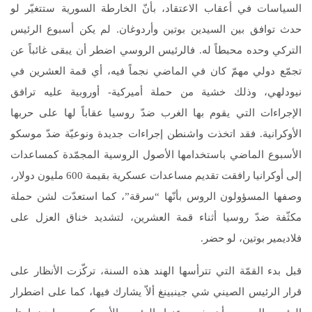
السياسات في أعقاب الاعتقاد، بأنّ الخارطة السورية ستتغيّر لو
حدث توافق بين السيدين بوتين وأردوغان. لم يكن أسبوع الرئيس
التركي وحده محبطاً له. فالرئيس الروسي اضطر أن يبقى غائباً عن
تجمّع دولي مهمّ كان في الماضي نجماً فيه، أي قمة العشرين في
نيودلهي، وذلك خشية من حملة أميركية- أوروبية عليه ترافق
الإجراءات التي يقوم بها الغرب ضدّ روسيا عقاباً لها على حربها
الأوكرانية. فقد اتخذت واشنطن إجراءات جديدة ونوعيّة ضدّ موسكو
الأسبوع الماضي باستخدامها الأصول الروسية المجمّدة كمساعدات
إلى أوكرانيا رافقت تقديم مساعدات عسكرية بقيمة 600 مليون دولار،
وصفها المسؤولون الروس بأنّها “سرقة”، كما استعدّت لشن حملة
مكثّفة ضدّ روسيا أثناء قمة العشرين، لتشديد خناق العزل على
فلاديمير بوتين، لو حضر.
قبل بدء القمّة التي تترأسها الهند هذه السنة، تركّزت الأنظار على
قرار الرئيس الصيني شي جينبينغ ألاّ يشارك فيها، كما على اضطرار