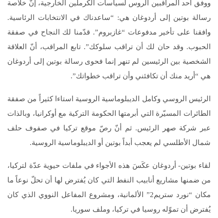
ووفق أحد المراقبين الروس لسياسات الكرملين الخارجية، إنّ خلاصة
رسالة بوتين إلى أردوغان هي: “ساعدناك في الانتخابات الرئاسية.
وافقنا على تأخير مدفوعات “غازبروم”. قدّمنا لك النجاح في صفقة
الحبوب. وقد حان لك أن تراقب سلوكك”. تابع المراقب، أنّ العلاقة
الشخصية بين الرئيسين لم تنهر إنما فحوى رسالة بوتين إلى أردوغان
هي “أريد منك أن تكافئني وأن تراقب خطواتك”.
الرئيس الروسي وكامل الديبلوماسية الروسية استاءا كثيراً من صفقة
الطائرات المسيّرة التي أبرمتها الحكومة التركية مع أوكرانيا، وبالذات
عبر شركة صهر الرئيس. ثم أنّ رصّ موقع تركيا في صفوف حلف
شمال الأطلسي لم يعجب أبداً بوتين أو الديبلوماسية الروسية.
لقاء بوتين- أردوغان عكَسَ هذه الأجواء في ملفات حيوية عدّة لتركيا،
من ضمنها مشاريع أنابيب النفط التي كان يُفترض لها أن تحلّ نوعاً ما
مكان “نورد ستريم2” الألمانية، ومشروع المفاعل النووي الذي كان
يُفترض أن تموّله روسيا في تركيا، وملف سوريا.