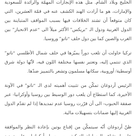
الخليج وبلاد الشام. مثل هذه الإنجازات المهمّة والرائدة للسعودية
والإمارات، هو ما أرادت الهند الكشف عنه في قمّة العشرين، التي
كان متوقعاً أن تشتد الخلافات فيها بسبب المواقف المتباينة بين
الدول الغربية ودول الـ “بريكس” الأكثر ميلاً الى “عدم الانحياز” بين
الغرب والصين كما بين دول حلف “ناتو” وروسيا.
تركيا حاولت أن تلعب دوراً يميّزها في حلف شمال الأطلسي “ناتو”
الذي تنتمي إليه، وتعتبر نفسها مختلفة اللون فيه، لأنّها دولة شرق
أوسطية/ أوروبية، سكانها مسلمون وتشعر بالتمييز ضدّها.
الرئيس أردوغان تمكّن من تثبيت أهميته لدى الـ “ناتو” في الآونة
الأخيرة، كما استطاع أن يلعب دور الوسيط بين روسيا وأوكرانيا- عبر
صفقة الحبوب- الى أن قرّرت روسيا عدم تمديدها إذا لم تقدّم الدول
الغربية إليها ضمانات بتسهيلات مالية.
ظنّ أردوغان أنّه سيتمكّن من إقناع بوتين بإعادة النظر والموافقة
على استئناف الوساطة التركية بين روسيا وأوكرانيا، وعلى تمديد