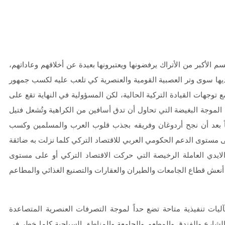
م الأكبر من الأتراك يرفضونها ويعتبرونها بعيدة عن أخلاقهم وعاداتهم،
ديها سوى وتر العصبية القومية والعنصرية كي تلعب عليه لكسب جمهور
ع توجهات القيادة التركية الحالية، لكن المسؤولية في النهاية تقع على
 الموجة البغيضة التي تحاول أن تدق أسافين من الكراهية وتُشعل فتيل
ماً بعد أن نجح أردوغان وفريقه بجذب قلوب العرب والمسلمين وكسب
على مستوى الدعم الحكومي العربي للاقتصاد التركي كلما نزلت به ضائقة
ايدي العاملة الرخيصة التي حركت الاقتصاد التركي أو على مستوى
أنعش قطاع الجامعات والطيران والعقارات والتصنيع الغذائي والمطاعم
يات تنفيذية متاحة تضع حداً لموجة التصرفات العنصرية المتصاعدة
لشارع والفندق والمطعم والجامعة والمناطق السياحية كلما خطر في