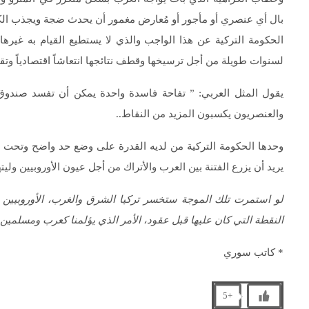
بال أي عنصري أو مأجور أو مُعارض مغمور أن يحدث ضجة ويجذب الكامي
الحكومة التركية عن هذا الواجب والذي لا يستطيع القيام به غيره
لسنوات طويلة من أجل ترسيخها وقطف نتائجها انتعاشاً اقتصادياً وتقدماً صن
يقول المثل العربي: ” تفاحة فاسدة واحدة يمكن أن تفسد صندوق ال
والعنصريون يكسبون المزيد من النقاط..
وحدها الحكومة التركية من لديه القدرة على وضع حد واضح وتحت سق
يريد أن يزرع الفتنة بين العرب والأتراك من أجل عيون الأوروبيين وليته
لو استمرت تلك الموجة ستخسر تركيا الشرق والغرب، الأوروبيين وا
النقطة التي كان عليها قبل عقود، الأمر الذي يؤلمنا كعرب ومسلمين
* كاتب سوري
+5