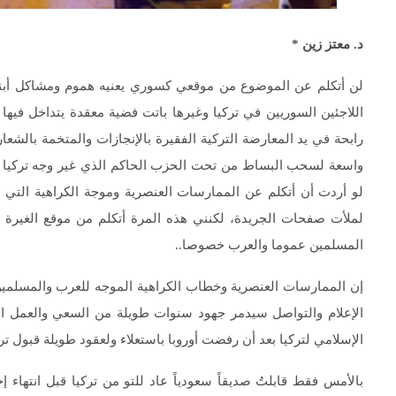
د. معتز زين *
لن أتكلم عن الموضوع من موقعي كسوري يعنيه هموم ومشاكل أبناء
اللاجئين السوريين في تركيا وغيرها باتت فضية معقدة يتداخل فيه
رابحة في يد المعارضة التركية الفقيرة بالإنجازات والمتخمة بالشع
واسعة لسحب البساط من تحت الحزب الحاكم الذي غير وجه تركيا على 
لو أردت أن أتكلم عن الممارسات العنصرية وموجة الكراهية التي ا
لملأت صفحات الجريدة، لكنني هذه المرة أتكلم من موقع الغيرة ع
المسلمين عموما والعرب خصوصا..
إن الممارسات العنصرية وخطاب الكراهية الموجه للعرب والمسلمين
الإعلام والتواصل سيدمر جهود سنوات طويلة من السعي والعمل الذ
الإسلامي لتركيا بعد أن رفضت أوروبا باستعلاء ولعقود طويلة قبول ترك
بالأمس فقط قابلتُ صديقاً سعودياً عاد للتو من تركيا قبل انتهاء إ