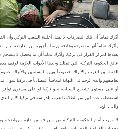
أدّرك تماماً أن تلك التصرفات لا تمثل أغلبية الشعب التركي وأن القس
وأدّرك تماماً أنها مقصودة وهادفة وربما مأجورة من معارضة ليس ل
يعيدها لمركز القرار في تركيا، وأدّرك تماماً أن ما يحصل لا ينسجم م
عاتق الحكومة التركية التي تمتلك وحدها الأدوات اللازمة لوقف هذه
الفتنة بين العرب والأتراك خصوصاً وبين المسلمين والأتراك عمو
تعاطفهم والذي تُرجم في النهاية انتعاشاً اقتصادياً في تركيا سواء 
أو على مستوى تشجيع السياحة نحو تركيا أو على مستوى توافر ال
استقطاب عدد كبير من الطلاب العرب للدراسة في تركيا الأمر الذي 
وال… الخ.
لا مهرب أمام الحكومة التركية من سن قوانين حازمة وواضحة وبآل
وخطاب الكراهية الذي بات يواجه العرب بشكل متكرر في المترو وا