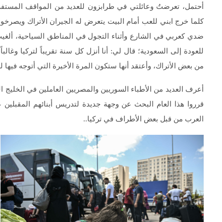
أحتمل، تعرضتُ وعائلتي في طرابزون للعديد من المواقف المستفزة و
كلما خرج ابني للعب أمام البيت يتعرض له الجيران الأتراك ويصرخون 
ضدي كعربي في الشارع وأثناء التجول في المناطق السياحية، أل
للعودة إلى السعودية؛ قال لي: أنا أنزل كل سنة تقريباً لتركيا وغا
من بعض الأتراك، وأعتقد أنها ستكون المرة الأخيرة التي أتوجه فيها ل
أعرف العديد من الأطباء السوريين والمصريين العاملين في الخليج ال
قرروا هذا العام البحث عن وجهة جديدة لتدريس أبنائهم المقبلين 
العرب من قبل بعض الأطراف في تركيا..