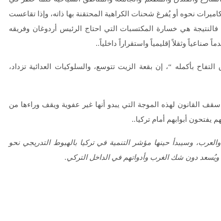
رات نحوه أو يُفرغ شحنات الكراهية المحتقنة بها ذاته، وإذا تقاعست
ا فالنتيجة هي خسارة المكتسبات التي احتاج الرئيس أردوغان وفريقه
اعياً وثقلاً إقليمياً واستقراراً داخلياً..
تفاح بأكمله “، إن بقعة الزيت تتوسع، والسلوكيات العدائية تزداد،
ف القانون لهذه الموجة التي يبدو أنها غير عفوية ويقف وراءها من
م يفتحون أبوابهم أمام تركيا..
لعرب، وسيبدأ حينها مؤشر التنمية في تركيا بالهبوط التدريجي نحو
 ويُسعد دون شك الغرب وأدواتهم في الداخل التركي.