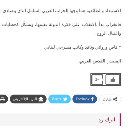
الاستبداد والطائفية هما وجها الخراب العربي الشامل الذي يتصادى مع
فالخراب بدأ بالانقلاب على فكرة الدولة نفسها، وتشكّل كخطابا
واغتيال الروح.
* قاص وروائي وناقد وكاتب مسرحي لبناني
المصدر:
القدس العربي
+2
Facebook
Twitter
البريد الإلكتروني
شارك
اترك رد