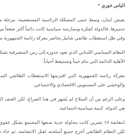
الياس خوري
*
يعيش لبنان، وسط حمى المشكلة الرئاسية المستعصية، مرحلة م
تدميرها، فالدولة كفكرة وممارسة سياسية كانت دائماً أكثر ضعفاً من ا
وفي ظل استقطاب طائفي شامل يحاصر معركة رئاسة الجمهورية من أج
النظام السياسي اللبناني الذي تعود جذوره إلى زمن المتصرفية تشك
الأهلية الدائمة التي تنام حيناً وتستيقظ أحياناً.
معركة رئاسة الجمهورية التي افترسها الاستقطاب الطائفي الس
والوحشي على المستويين الاقتصادي والاجتماعي.
وعلى الرغم من أن السلاح لم يُشهر في هذا الصراع، لكن العنف ا
هي الدولة، كبنية سياسية-اجتماعية.
انتفاضة 19 تشرين كانت محاولة جدية صنعها المجتمع بشكل عف
لكن النظام الطائفي أخرج جميع أسلحته لقتل الانتفاضة، ثم جا