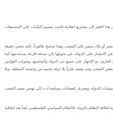
اجهة نكبة العرب الكبرى في فلسطين عام 1948، وتحول هذا العجز إلى مشاريع انقلابية قامت بتعميم النكبات على المجتمعات
نتصر أو يكاد ينتصر على الشعب. وهذا صحيح ظاهرياً، لكنه يخفي حقيقة
 الانتصار على الدولة، عبر تحويلها إلى صدفة فارغة يستخدمها كما
العاري، تم الإجهاز على جميع بنى الدولة والمجتمع، وتحولت القوانين
انتفض الشعب وجد نفسه عارياً بلا دولة تحميه من وحشية السلطة، وبلا
من مؤسسات الدولة، وتصرف كعصابات مسلحة أدت إلى تهجير نصف الشعب
رية لعلاقة النظام بالدولة. فالنظام السياسي الفلسطيني نشأ بعد اتفاقية