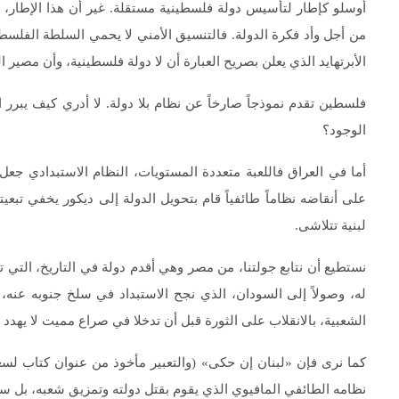
أوسلو كإطار لتأسيس دولة فلسطينية مستقلة. غير أن هذا الإطار، و
من أجل وأد فكرة الدولة. فالتنسيق الأمني لا يحمي السلطة الفلس
الأبرتهايد الذي يعلن بصريح العبارة أن لا دولة فلسطينية، وأن مصير ال
فلسطين تقدم نموذجاً صارخاً عن نظام بلا دولة. لا أدري كيف يبرر
الوجود؟
أما في العراق فاللعبة متعددة المستويات، النظام الاستبدادي جعل ا
على أنقاضه نظاماً طائفياً قام بتحويل الدولة إلى ديكور يخفي تبعيت
لبنية تتلاشى.
نستطيع أن نتابع جولتنا، من مصر وهي أقدم دولة في التاريخ، الت
له، وصولاً إلى السودان، الذي نجح الاستبداد في سلخ جنوبه عنه،
الشعبية، بالانقلاب على الثورة قبل أن تدخلا في صراع مميت لا يهدد ب
كما نرى فإن «لبنان إن حكى» (والتعبير مأخوذ من عنوان كتاب لسعيد
نظامه الطائفي المافيوي الذي يقوم بقتل دولته وتمزيق شعبه، بل سي