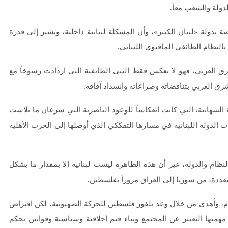
لدولة والشعب معاً.
ولة «لبنان الكبير»، وأن المشكلة لبنانية داخلية، وتشير إلى قدرة
النظام الطائفي المافيوي اللبناني.
رق العربي، فهو لا يعكس فقط البنى الطائفية التي ازدادت رسوخاً مع
رق العربي بتناقضاته وصراعاته وانسداد آفاقه.
ة الشهابية، التي كانت انعكاساً للوعود الناصرية التي سرعان ما تلاشت
196. ومع هزيمة الناصرية، بدأت الدولة اللبنانية في مسارها التفككي الذي أوصلها إلى الحرب الأهلية
لنظام والدولة، غير أن هذه الظاهرة ليست لبنانية إلا بمقدار ما يشكل
تعددة، من سوريا إلى العراق مروراً بفلسطين.
، وأهدى من خلال وعد بلفور فلسطين للحركة الصهيونية، لكن افتراض
متها التعبير عن المجتمع وبناء قيم أخلاقية وسياسية وقوانين تحكم