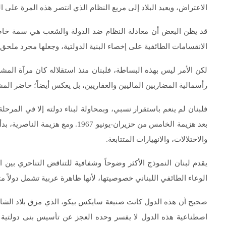
الاعتراض، ويعيد البلاد إلى مربع النظام الذي انتصر هذه المرة على ا
قد يظن البعض أن معادلة النظام ضد الدولة والشعب هي سمة خاصة بد
الانقسامات الطائفية على إخصاء البنية الدولتية، وجعلها مجرد ملحق ب
لكن الأمر ليس بهذه البساطة، فلبنان منذ استقلاله كان مرآة المش
رأسمالية المضاربين الماليين والعقاريين، بل يعكس أيضاً؛ حاضر المش
فلبنان لم ينعم باستقرار نسبي، وبمحاولة لبناء دولته إلا في المرحل
بعد هزيمة الخامس من حزيران-يونيو 7
والاحتلالات، والانهيارات المتتابعة.
يقدم لبنان النموذج الأكثر وضوحاً وشفافية للتناقض التناحري بين ا
الوعاء الطائفي اللبناني خصوصيتها، لأنها ظاهرة عربية تشمل دولاً م
صحيح أن هذه الدول كانت صنيعة سايكس بيكو، الذي مزق بلاد الشام
اصطناعية هذه الدول لا يفسر وحده العجز عن تأسيس بنى دولتية مه