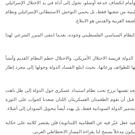
أمام انكشاف خدعة أوسلو، تحول إلى أداة في يد الاحتلال الإسرائيلي
طينية من شعبها فقط، بل يحمي التوحش الاستيطاني الإسرائيلي ونظام
ضفة الغربية والقدس هو الابتلاع.
 النظام السياسي الفلسطيني وجوده، بعدما انتفى المبرر الشرعي لهذا
لدولة فريسة الاحتلال الأمريكي، والاحتلال حطم النظام القديم وأنشأ
ها للطوائف ورعاتها، بحيث ابتلع الفساد الدولة وحولها إلى مجرد إطار
ي تجد نفسها ترزح تحت نظام استبداد عسكري حول الدولة إلى ظل باهت
 قبل أن تقوم الطغمتان العسكريتان اللتان صعدتا كجواب على الثورة
تدمير الدولة السودانية فقط، بل يهدد أيضاً بتحويل السودان إلى أشلاء.
 عقل عبّر فيه عن العظامية اللبنانوية) فلن يقتصر كلامه على حكاية
كون مدخلاً يسمح لنا بقراءة المسار الانحطاطي العربي.