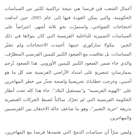
أعمال الشغب في فرنسا هي نتيجة تراكمية لكثير من السياسات
الحكومية، والتي يمكن العودة فيها إلى عام 2005، حين اندلعت
احتجاجات الضواحي، واستمرّت نحو ثلاثة أشهر، اعتراضاً على
السياسات التمييزية للداخلية الفرنسية التي كان يتولاها في ذلك
الحين نيكولا ساركوزي. حينها، أخمدت الاحتجاجات ولم تتغيّر
السياسات، بل تفاقمت مع الصعود الكبير لليمين الفرنسي المتطرّف،
والذي جاء ضمن الصعود الكبير لليمين الأوروبي. هذا الصعود تُرجم
بممارساتٍ عنصريةٍ على امتداد الأراضي الفرنسية ضد كل ما هو
أجنبي، وخرجت خطاباتٌ تحريضيةٌ واضحة تحذّر من خطر المهاجرين
على “الهوية الفرنسية” و”مستقبل البلاد”. جاء هذا كله تحت أنظار
الحكومة الفرنسية التي لم تحرّك ساكناً لضبط الحركات العنصرية
بذريعة “حرية التعبير”، وهو ما ضاعف حالة الاحتقان بين الفرنسيين
والمهاجرين.
وليس سرّاً أن سياسات الدمج التي تعتمدها فرنسا مع المهاجرين،