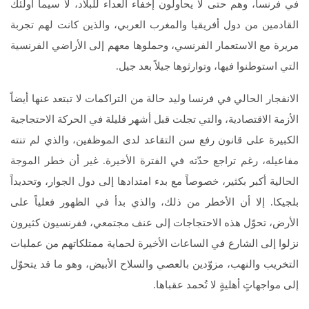
في فرنسا، وهم حتى لا يحاولون إخفاء العداء للبلاد، لا سيما أولئك
القادمين من دول أفريقيا والمغرب العربي، والذين كانت لهم تجربة
مريرة مع الاستعمار الفرنسي، وحملوها معهم إلى الأراضي الفرنسية
التي استوطنوا فيها، وتوارثوها جيلاً بعد جيل.
الانفجار الحالي في فرنسا وليد حالة من التراكمات لا تبتعد عنها أيضاً
الأزمة الاقتصادية، والتي تجلت قبل أشهر قليلة في الحركة الاحتجاجية
الكبيرة على قانون رفع سن التقاعد لدى الموظفين، والذي لم تنته
مفاعيله، رغم تراجع حدّته في الفترة الأخيرة. غير أن خطر الموجة
الحالية أكبر بكثير، خصوصاً مع بدء امتدادها إلى دول الجوار، وتحديداً
بلجيكا. إلا أن الأخطر من ذلك، والذي بدأ في الظهور فعلياً على
الأرض، تحوّل هذه الاحتجاجات إلى عنف مجتمعي، ففرنسيون كثيرون
نزلوا إلى الشارع في الساعات الأخيرة لحماية ممتلكاتهم من عمليات
التخريب والنهب، مزوّدين بالعصي والسلاح الأبيض، وهو ما قد يتحوّل
إلى مواجهاتٍ أهليةٍ لا تُحمد عقباها.