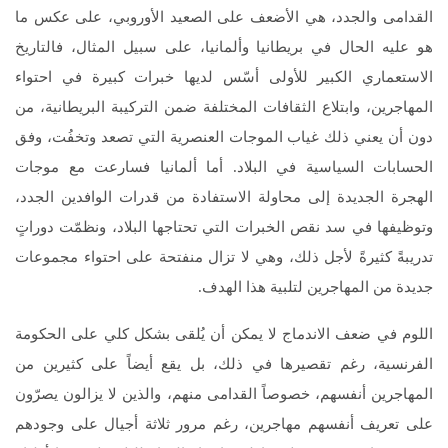
القدامى والجدد، هي الأضعف على الصعيد الأوروبي، على عكس ما
هو عليه الحال في بريطانيا وألمانيا، على سبيل المثال، فالتاريخ
الاستعماري الكبير للأولى أسّس لديها خبرات كبيرة في احتواء
المهاجرين، وابتلاع الثقافات المختلفة ضمن التركيبة البريطانية، من
دون أن يعني ذلك غياب الموجات العنصرية التي تصعد وتخفُت، وفق
الحسابات السياسية في البلاد. أما ألمانيا فسارعت مع موجات
الهجرة الجديدة إلى محاولة الاستفادة من قدرات الوافدين الجدد،
وتوظيفها في سد نقص الخبرات التي تحتاجها البلاد، ونظمّت دوراتٍ
تدريبةً كثيرةً لأجل ذلك، وهي لا تزال منفتحة على احتواء مجموعات
جديدة من المهاجرين لتلبية هذا الهدف.
اللوم في ضعف الاندماج لا يمكن أن يُلقى بشكل كلي على الحكومة
الفرنسية، رغم تقصيرها في ذلك، بل يقع أيضاً على كثيرين من
المهاجرين أنفسهم، خصوصاً القدامى منهم، والذين لا يزالون يصرّون
على تعريف أنفسهم مهاجرين، رغم مرور ثلاثة أجيال على وجودهم