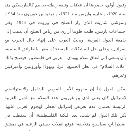
وقبول أولي، خصوصًا أن علاقات وثيقة ربطته بحاييم كالفاريسكي منذ
سنة 1920، وبحاييم وايزمن منذ 1921، وبديفيد بن غوريون منذ 1934،
وبموشى شاريت الذي زار الصلح في بيروت في 1944. وفي
اجتماعات باريس، طلب طوبيا أرازي من رياض الصلح أن يذهب إلى
جامعة الدول العربية، ويحثّ العرب على إنهاء حال الحرب مع
إسرائيل، وعلى حل المشكلات المستجدّة معها بالطرائق السلمية،
وأن يسعى إلى اتفاق سلام يهودي – عربي في فلسطين، فيصبح بذلك
“ملاك السلام” في نظر الجميع، عربًا ويهودًا وأوروبيين وأميركيين
وغيرهم.
يمكن القول إذاً إن مفهوم الأمن القومي الشامل والاستراتيجي
لإسرائيل كان يعني لدى بن غوريون عقد السلام مع الدول العربية
الرئيسة لضمان عدم تعريض إسرائيل لخطر الهجوم العربي عليها.
لكن تلك الدول لم تلبث، بعد النكبة الفلسطينية، أن سقطت في
اضطراباتٍ سياسيةٍ متلاحقة؛ فوقع انقلاب حسني الزعيم في دمشق