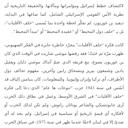
لاكتشاف خطط إسرائيل ومؤامراتها ومآلاتها. والحقيقة التاريخية أن
نظرية الأمن القومي الإسرائيلي الشامل، كما صاغها في البداية،
ديفيد بن غوريون، لم تفكّر لحظة واحدة بما يُسمى “حلف الأقليات”،
بل بـِ “حلف دول المحيط” أو “عقيدة المحيط” أو “مبدأ المحيط”.
كانت فكرة “حلف الأقليات” مجرّد خاطرة عابرة في الفكر الصهيوني،
ظهرت مرّة ثم خَبَتْ؛ فقد رفضها موشي شاريت في الوقت الذي كان
بن غوريون يصوغ، مع فريقه الذي ضمّ آنذاك موشي دايان ويغئيل
يادين وشمعون بيريز ويتسحاق رابين وآخرين، مفهوم تحالف دول
الأطراف، أي تركيا وإيران وإثيوبيا. وللمعلومات، كان بنيامين إلياف قد
أسّس في سنة 1943 حزب “تنوعات ها عام” الذي دعا إلى فكرة
“حلف الأقليات” في الشرق الأوسط، وعمل في نطاق ذلك الحزب
آري جابوتنسكي والشاعر يوناثان راتوش. ولم تكن لذلك الحزب أو
لأفكاره أي قيمةٍ تاريخيةٍ أو سياسية في إسرائيل، ولم يجد له أي
صدىً إلا في لبنان لاحقًا عندما ظهر في سنة 1975، في سياق الحرب