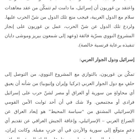
واعتقد بن غوريون أن إسرائيل، ما دامت لم تتمكّن من عقد معاهدات
سلام مع الدول العربية، فيجب منع تلك الدول من شنّ الحرب عليها.
ولردع تلك الدول عن شنّ الحرب، عمل بن غوريون على إنجاز
المشروع النووي بسرّية فائقة (وعهد إلى شمعون بيريز وموشى دايان
تنفيذه برعاية فرنسية خالصة).
إسرائيل ودول الجوار العربي:
تمكّن بن غوريون، بالتوازي مع المشروع النووي، من التوصل إلى
حلفٍ مع دول الجوار العربي (تركيا وإيران وإثيوبيا) من شأنه أن يعيق
أي محاولةٍ من سورية أو العراق أو مصر لشنّ حرب على إسرائيل
فرادى أو مجتمعين. ولا شك في أن أحد ثوابت الأمن القومي
الإسرائيلي المشتق من “سياسة المحيط” هو إبعاد العراق عن
الصراع العربي – الإسرائيلي، وإعاقة الجيش العراقي عن تقديم أي
دعمٍ متوقّع إلى سورية والأردن في أي حربٍ مقبلة. وكانت إيران،