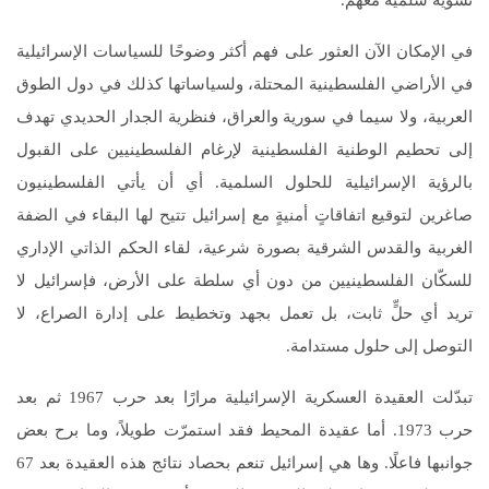
تسوية سلمية معهم.
في الإمكان الآن العثور على فهم أكثر وضوحًا للسياسات الإسرائيلية
في الأراضي الفلسطينية المحتلة، ولسياساتها كذلك في دول الطوق
العربية، ولا سيما في سورية والعراق، فنظرية الجدار الحديدي تهدف
إلى تحطيم الوطنية الفلسطينية لإرغام الفلسطينيين على القبول
بالرؤية الإسرائيلية للحلول السلمية. أي أن يأتي الفلسطينيون
صاغرين لتوقيع اتفاقاتٍ أمنيةٍ مع إسرائيل تتيح لها البقاء في الضفة
الغربية والقدس الشرقية بصورة شرعية، لقاء الحكم الذاتي الإداري
للسكّان الفلسطينيين من دون أي سلطة على الأرض، فإسرائيل لا
تريد أي حلٍّ ثابت، بل تعمل بجهد وتخطيط على إدارة الصراع، لا
التوصل إلى حلول مستدامة.
تبدّلت العقيدة العسكرية الإسرائيلية مرارًا بعد حرب 1967 ثم بعد
حرب 1973. أما عقيدة المحيط فقد استمرّت طويلاً، وما برح بعض
جوانبها فاعلًا. وها هي إسرائيل تنعم بحصاد نتائج هذه العقيدة بعد 67