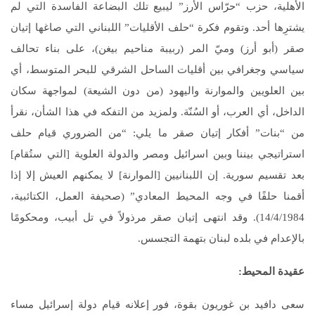
الأهلية، حزب “حرّاس الأرز” ليبيع تلك البضاعة الفاسدة التي لم
يشترِها أحد. وتقوم فكرة “حلف الأقليات” اللبناني التي صاغها إتيان
صقر (أبو أرز) وميّ المر (ربيبة مناحيم بيغن)، على بناء تحالف
سياسي وجغرافي بين أقليات الساحل الشرقي للبحر المتوسط، أي
بين العلويين والموارنة واليهود (من دون الشيعة) لمواجهة سكان
الداخل، أي العرب، أو السُنّة. ولمزيد من التفكه في هذا الشأن، نقرأ
من “بنات” أفكار إتيان صقر ما يلي: “من الضروري قيام حلف
استراتيجي بيننا وبين اسرائيل ومصر والدولة العلوية [التي ستُقام]
بعد تقسيم سورية. إن اللبنانيين [الموارنة] لا يمكنهم العيش إلا إذا
أقمنا حلفًا في وجه المحيط المعادي” (صحيفة العمل، الكتائبية،
14/4/1984). وقد انتهى إتيان صقر مرذولاً في تل أبيب، ومحكومًا
بالإعدام في بلده لبنان بتهمة التجسس.
عقيدة المحيط
:
سعى دافيد بن غوريون بقوة، فور إعلانه قيام دولة إسرائيل مساء