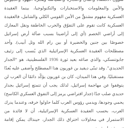
والأمن والمعلومات والاستخبارات والتكنولوجيا، بينما العقيدة
العسكرية مفهوم مشتقٌّ من الأمن القومي الكلي والشامل، فالعقيدة
العسكرية كانت تقوم على التفوّق والحرب الخاطفة ونقل المعارك
إلى أراضي الخصم (أي إلى أراضينا بسبب ضآلة أرض إسرائيل
خصوصًا بين جنين والخضيرة أو بين رام الله وتل أبيب). وأحد
مصطلحات العقيدة العسكرية الإسرائيلية الذي يُنسب إلى زئيف
جابوتنسكي، والذي صاغه بعيد ثورة 1936 الفلسطينية، هو “الجدار
الحديدي”. وقد تبنّى ديفيد بن غوريون هذا المصطلح وأضفى عليه بُعدًا
مستقبليًا. وفي هذا الميدان، كان بن غوريون يؤكّد دائمًا أن العرب لن
يتوقفوا عن مهاجمة إسرائيل، لذلك يجب أن تتمتع إسرائيل بجدار
حديدي صلب جدًا (جدار افتراضي يرمز إلى التفوق العسكري الكاسح)
يحمي وجودها، ويدمي رؤوس العرب كلما حاولوا خرقه، وعندما يدرك
العرب، بحسب العقيدة العسكرية الإسرائيلية، أن لا فائدة من
الاستمرار في محاولات اختراق ذلك الجدار، حينذاك يمكن إقامة