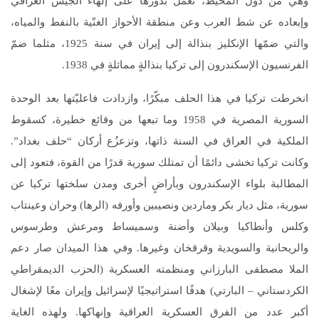
وهي من دول المحيط، تعمل بدورها على إلهاء الجيش العراقي
وإبعاده عن شط العرب وعن منطقة الأحواز الغنّية بالنفط والمياه،
والتي ضمّها الإنكليز بنذالة إلى إيران في سنة 1925، مثلما ضمّ
الفرنسيون الإسكندرون إلى تركيا بنذالةٍ مماثلةٍ في 1938.
انخرطت تركيا في هذا الحلف مبكّرًا، وازدادت فاعليّتها بعد الوحدة
السورية المصرية في 1958 وما تبعها من وقائع خطيرة، كسقوط
الملكية في العراق في السنة ذاتها، وتزعزُع أركان “حلف بغداد”.
وكانت تركيا تخشى دائمًا أن تمتلك سورية قدرًا من القوة، فتعود إلى
المطالبة بلواء الإسكندرون وبأراضٍ أخرى ومدن سلختها تركيا عن
سورية، مثل ديار بكر وماردين ونصيبين وأورفه (الرها) وحران وعينتاب
وكلس وأنطاكيا وبيلان وأضنة وسميساط ومرعش وطرسوس
والريحانية والسويدية وقرقخان وغيرها. وفي هذا الميدان صار دعم
الملا مصطفى البارزاني ومنظمته العسكرية (الحزب الديمقراطي
الكردستاني – البارتي) هدفًا استراتيجيًا لإسرائيل وإيران معًا لإشغال
أكبر عدد من الفرق العسكرية العراقية وإنهاكها. ولهذه الغاية