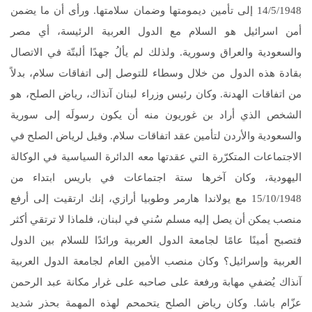
14/5/1948 إلى تأمين ديمومتها وضمان سلامتها. ورأى أن ما يضمن
أمن اسرائيل هو السلام مع الدول العربية الرئيسة، أي مصر
والسعودية والعراق وسورية. ولذلك لم يألُ جهدًا ألبتّة في الاتصال
بقادة هذه الدول من خلال وسطاء للتوصل إلى اتفاقات سلام، بدلاً
من اتفاقات الهدنة. وكان رئيس وزراء لبنان آنذاك، رياض الصلح، هو
الشخص الذي أراد بن غوريون منه أن يكون رسولَه إلى سورية
والسعودية والأردن لتأمين عقد اتفاقات سلام. وقيل لرياض الصلح في
الاجتماعات المتكرّرة التي عقدتها معه الدائرة السياسية في الوكالة
اليهودية، وكان آخرها ستة اجتماعات في باريس ابتداء من
15/10/1948 مع يولاندا هارمر وطوبيا أرازي، إنك ارتقيت إلى أرفع
منصب يمكن أن يصل إليه مسلم سُني في لبنان، فلماذا لا ترتقي أكثر
فتصبح أمينًا عامًا لجامعة الدول العربية ورائدًا للسلام بين الدول
العربية وإسرائيل؟ وكان منصب الأمين العام لجامعة الدول العربية
آنذاك يُضفي مهابة ورفعة على صاحبه على غرار مكانة عبد الرحمن
عزّام باشا. وكان رياض الصلح يتحمحم لهذه المهمة بحذر شديد