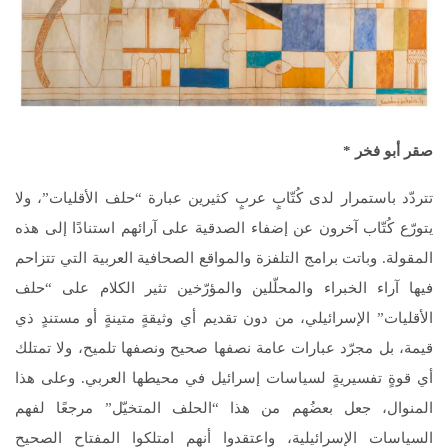
صقر أبو فخر
*
تتردّد باستمرار لدى كُتّابٍ عربٍ كثيرين عبارة “حلف الأقليات”، ولا
يتورّع كُتّاب آخرون عن إضفاء الصدقية على آرائهم استنادًا إلى هذه
المقولة. وباتت برامج التلفزة والمواقع الصحافية العربية التي تتزاحم
فيها آراء الخبراء والمحلّلين والمؤرّخين تثير الكلام على “حلف
الأقليات” الإسرائيلي، من دون تقديم أي وثيقةٍ متينةٍ أو مستندٍ ذي
قيمة، بل مجرّد عبارات عامة نصفها صحيح ونصفها تلميح، ولا تمتلك
أي قوةٍ تفسيريةٍ لسياسات إسرائيل في محيطها العربي. وعلى هذا
المنوال، جعل بعضُهم من هذا “الحلف المتخيّل” مرجعًا لفهم
السياسات الإسرائيلية، واعتقدوا أنهم امتلكوا المفتاح الصحيح