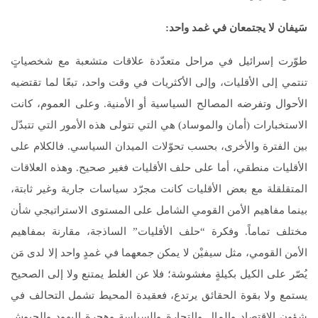
سَيفان لا يجتمعان في غمد واحد
:
طوّرت إسرائيل في مراحل متعدّدة علاقات متشعبة مع شخصياتٍ
تنتمي إلى الأقليات، وإلى الأكثريات في وقت واحد، تبعًا لما تقتضيه
الأحوال وتفرضه المصالح السياسية أو الأمنية. وعلى العموم، كانت
الاستخبارات (أمان والموساد) هي التي تتولى هذه الأمور التي تتبدّل
بين الفترة والأخرى، بحسب تحوّلات الميدان السياسي. فالكلام على
الأقليات منطقي، أما على حلف الأقليات فغير صحيح. وهذه العلاقات
المتقلقلة مع بعض الأقليات كانت مجرّد سياسات جارية وغير ثابتة،
بينما مفاهيم الأمن القومي الشامل على المستوى الاستراتيجي شأن
مختلف تماماً. وفكرة “حلف الأقليات” الساذجة، مقارنة بمفاهيم
الأمن القومي، مثل سيفيْن لا يمكن جمعهما في غمدٍ واحد إلا لدى مَن
يُصّر على الكيل بكيلةٍ مغشوشة؛ فلا عن الغلط يمتنع ولا إلى الصحيح
يستمع ولا بقوة الحقائق يرتدع، فعقيدة المحيط تشمل التحالف في
شؤون الاقتصاد والمال والتجارة والسياسة وهجرة اليهود والجيوش