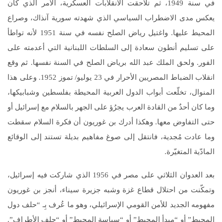
في سنة 1949، ثم تلاحقت الانقلابات العسكرية، الأمر الذي كان
يعكس مدى الاضطراب السياسي الذي شهدته سورية آنذاك، وصراع
المحيط عليها. واغتيل رياض الصلح نفسه في سنة 1951 لأنه تواطأ
على تسليم أنطون سعادة إلى السلطات اللبنانية التي أعدمته على
الفور. ولحق الملك عبد الله برياض الصلح في السنة نفسها. ثم وقع
انقلاب الضباط المصريين الأحرار في 23 يوليو/ تموز 1952. وعلى هذا
المنوال، تخلّعت أبواب الدول العربية المحيطة بفلسطين وشبابيكها،
وما كان أحدٌ من القادة العرب يجرُؤ على الجهر بالسلام مع إسرائيل أو
حتى التفاوض معها. وهكذا أدرك بن غوريون أن فكرة السلام سقطت
وما عادت مُجدية، فانتقل إلى صوغ مفاهيم بديلة تستند إلى الوقائع
المادّية المتغيّرة.
بعد العدوان الثلاثي على مصر في 1956 الذي شاركت فيه إسرائيل،
وتمكّنت من احتلال قطاع غزة وشبه جزيرة سيناء، أنجز بن غوريون
مفهومه الجديد للأمن القومي الإسرائيلي، وهو ما عُرف بِـ “حلف دول
المحيط” أو “مبدأ المحيط” أو “سياسة المحيط” أو “حلف الأطراف”.