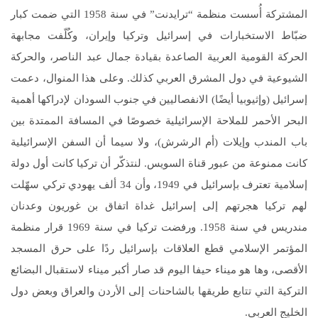
المشتركة أُسست منظمة “ترايدنت” في سنة 1958 التي ضمت كبار
ضبّاط الاستخبارات في إسرائيل وتركيا وإيران، وكُلّفت مجابهة
الحركة القومية العربية الصاعدة بقيادة جمال عبد الناصر، والحركة
الشيوعية في دول المشرق العربي كذلك. وعلى هذا المنوال، دعمت
إسرائيل (وإثيوبيا أيضًا) الانفصاليين في جنوب السودان لإدراكها أهمية
البحر الأحمر للملاحة الإسرائيلية خصوصًا في المسافة الممتدة بين
باب المندب وإيلات (أم الرشرش)، ولا سيما أن السفن الإسرائيلية
كانت ممنوعة من عبور قناة السويس. لنتذكّر أن تركيا كانت أول دولة
إسلامية تعترف بإسرائيل في 1949، وأن 34 ألف يهودي تركي سهّلت
لهم تركيا هجرتهم إلى إسرائيل غداة اتفاق بن غوريون وعدنان
مندريس في سنة 1958. ورفضت تركيا في سنة 1969 قرار منظمة
المؤتمر الإسلامي قطع العلاقات بإسرائيل ردًا على حرق المسجد
الأقصى، وها هو ميناء حيفا اليوم قد صار أكبر ميناء لاستقبال البضائع
التركية التي تتابع طريقها بالشاحنات إلى الأردن والعراق وبعض دول
الخليج العربي.