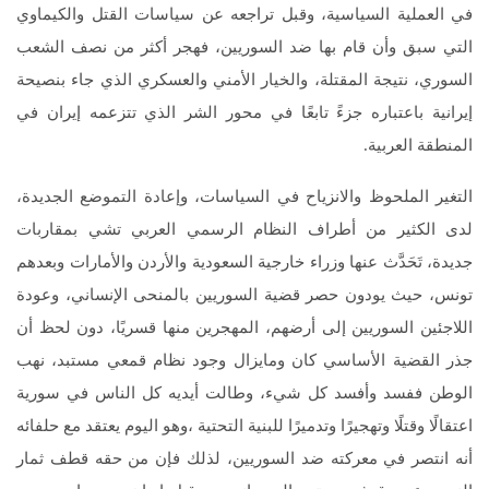
في العملية السياسية، وقبل تراجعه عن سياسات القتل والكيماوي
التي سبق وأن قام بها ضد السوريين، فهجر أكثر من نصف الشعب
السوري، نتيجة المقتلة، والخيار الأمني والعسكري الذي جاء بنصيحة
إيرانية باعتباره جزءً تابعًا في محور الشر الذي تتزعمه إيران في
المنطقة العربية.
التغير الملحوظ والانزياح في السياسات، وإعادة التموضع الجديدة،
لدى الكثير من أطراف النظام الرسمي العربي تشي بمقاربات
جديدة، تَحَدَّث عنها وزراء خارجية السعودية والأردن والأمارات وبعدهم
تونس، حيث يودون حصر قضية السوريين بالمنحى الإنساني، وعودة
اللاجئين السوريين إلى أرضهم، المهجرين منها قسريًا، دون لحظ أن
جذر القضية الأساسي كان ومايزال وجود نظام قمعي مستبد، نهب
الوطن ففسد وأفسد كل شيء، وطالت أيديه كل الناس في سورية
اعتقالًا وقتلًا وتهجيرًا وتدميرًا للبنية التحتية ،وهو اليوم يعتقد مع حلفائه
أنه انتصر في معركته ضد السوريين، لذلك فإن من حقه قطف ثمار