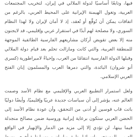
فيها، وتابعًا أساسيًا لدولة الملالي في إيران، لتخريب المجتمعات
العربية، وتغول الهيمنة الإيرانية على المحيط العربي، بالرغم من
اتفاقات يمكن أن تُوقَّع أو تُعقد، إذ لا أمان لإيران ولا لهذا النظام
السوري، ولا مصلحة لهم أبدًا في استقرار عربي وإقليمي، قد لايجنون
منه إلا بعض تقويض أركان مشاريعهم الفارسية الطائفية الموجهة
للمنطقة العربية، والتي كانت ومازالت تحلم بعد قيام دولة الملالي
وقبلها الدولة الفارسية انتقامًا من العرب، وإحياءً لامبراطورية (كسرى
أنو شروان) البائدة، والتي دمرها العرب والمسلمون إبان الفتح
العربي الإسلامي.
ولعل استمرار التطبيع العربي والإقليمي مع نظام الأسد وصمت
العالم عنه، يؤشر إلى أن سياسات جديدة عربيًا وإقليميًا، وأيضًا دوليًا
باتت قاب قوسين أو أدنى من التحقق، وأن عودة نظام الأسد إلى
الحضن العربي ستكون برعاية إيرانية وروسية ضمن مصالح منجدلة
فيما بينها، لن تؤدي إلا إلى مزيد من الدمار والإنهيار في الواقع
العربي، المستجير بإسرائيل تارة، وبإيران وروسيا تارة أخرى، وسط