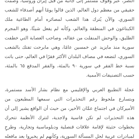
النصر، عبر وقوف مستمر إلى جانبه من قبل إيران وروسيا، وصمت
حقيقي من معظم دول العالم، الذين قالوا يومًا أنهم أصدقاء للشعب
السوري. والآن يُترك هذا الشعب لمصائره أمام الطاغية ملك
الكبتاغون في المنطقة والعالم، وكأنه لم يفعل شيئًا، وهو المجرم
الطليق، والوحش المنفلت من عقاله، وصاحب العصابة التي خطفت
سورية منذ مايزيد عن خمسين عامًا، وهي مابرحت تفتك بالشعب
السوري، لتضعه في مصاف البلدان الأكثر فقرًا في العالم، حتى باتت
نسبة خط الفقر في سورية ٩٠ بالمئة، والفقر المدقع ٦٥ بالمئة،
حسب التصنيفات الأممية.
عجلة التطبيع العربي والإقليمي مع نظام بشار الأسد مستمرة،
وبتسارع ملحوظ رغم التحذيرات التي سمعها المطبعون من
الأميركان في اجتماع عمَّان الأخير، من حيث أن الواقع يشير إلى أن
هذه التحذيرات لم تكن قاسية ولاجدية، لتترك الأنظمة تتحرك
بخطوات حثيثة لإقامة علاقات قنصلية ودبلوماسية وتجارية، وطرحٍ
لمبادرات عربية لحل المسألة السورية، وكأنهم لم يخبروا بعد مافعله