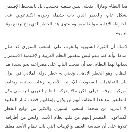
هذا النظام ومازال يفعله، ليس بشعبه فحسب، بل بالمحيط الإقليمي
بشكل عام، والخطر الذي بات يشمله وجوده الكبتاغوني على
الخارطة الإقليمية والعالمية، ومستوى هذا الخطر الذي راح يرتفع يومًا
إثر يوم.
لاشك أن الثورة السورية والحرب على الشعب السوري قد طال
أمدها، وأنه كما يبدو ليس بمقدور النظم العربية والإقليمية الاستمرار
بعدائها لهذا النظام، بعد أن فتحت الباب على مصراعيه نحو سيدة هذا
النظام، وهو الخطر الأدهى، ونعني به خطر دولة الملالي في إيران
إبان التفاهمات السعودية/ الإيرانية الأخيرة برعاية صينية، ومتابعة
أميركية وترقب دولي. لكن مالا يدركه النظام العربي الرسمي وكل
المطبعين مع هذا النظام، أنهم لن يكون بإمكانهم قطف ثمار التطبيع
إلا المزيد من سخط الشعب السوري والكثير من نواتج الخطر
الكبتاغوني المصدر إليهم من قلب نظام الأسد، وليس من أطرافه.
علاوة على أن سياسة العنف والإرهاب التي بات نظام الأسد معلمًا