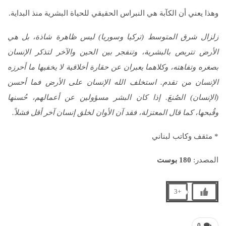
وهذا يعني أن الكآبة هي النبراس الحقيقي للحياة البشرية منذ البداية.
زلزال شرق المتوسط (تركيا وسوريا) ليس ظاهرة شاذة، بل هي
الأرض تتربص بالبشرية، وتنفجر بين الحين والآخر لتذكر الإنسان
بصغره وتفاهته، وكلاهما يعبران عن حقارة أخلاقية لا يخفيها ما أحرزه
الإنسان من تقدم. استخلف الله الإنسان على الأرض فما أحسن
(الإنسان) الصُنعَ. إذا كان البشر مسؤولين عن أعمالهم، حُسنها
وقُبحها، كما قال المعتزلة، فقد آن الأوان لخلق إنسان آخر أقل فشلاً.
* مثقف وكاتب لبناني
المصدر:
180 بوست
+3
0