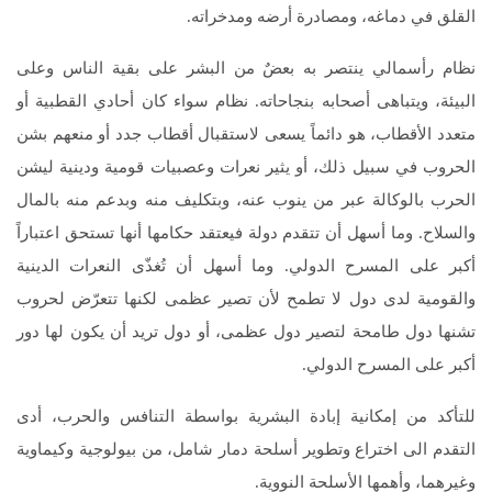
القلق في دماغه، ومصادرة أرضه ومدخراته.
نظام رأسمالي ينتصر به بعضٌ من البشر على بقية الناس وعلى
البيئة، ويتباهى أصحابه بنجاحاته. نظام سواء كان أحادي القطبية أو
متعدد الأقطاب، هو دائماً يسعى لاستقبال أقطاب جدد أو منعهم بشن
الحروب في سبيل ذلك، أو يثير نعرات وعصبيات قومية ودينية ليشن
الحرب بالوكالة عبر من ينوب عنه، وبتكليف منه وبدعم منه بالمال
والسلاح. وما أسهل أن تتقدم دولة فيعتقد حكامها أنها تستحق اعتباراً
أكبر على المسرح الدولي. وما أسهل أن تُغذّى النعرات الدينية
والقومية لدى دول لا تطمح لأن تصير عظمى لكنها تتعرّض لحروب
تشنها دول طامحة لتصير دول عظمى، أو دول تريد أن يكون لها دور
أكبر على المسرح الدولي.
للتأكد من إمكانية إبادة البشرية بواسطة التنافس والحرب، أدى
التقدم الى اختراع وتطوير أسلحة دمار شامل، من بيولوجية وكيماوية
وغيرهما، وأهمها الأسلحة النووية.