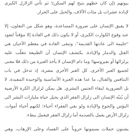
بيوتهم (إن كان حظهم يتيح لهم السكن)؛ ثم تأتي الزلازل الكبرى
لإبادة عشرات بل مئات الآلاف، والحبل على الجرار.
لا يفيق الإنسان على ضرورة المساعدة، وهو شكل من التعاون، إلا
عند وقوع الكوارث الكبرى، أو لا يكون ذلك في العادة إلا مؤقتاً لتعود
“حليمة الى عادتها القديمة”، وتبقى العادة في معظم الأحيان هي
القتل والدمار والإبادة. يكتشف الإنسان أن الطبيعة تتغلّب عليه
بزلزالها أو بفيروسها؛ وما دام الإنسان لا يأخذ العبرة من ذلك فلا معنى
لجميع العبر الأخرى. كل العبر الأخرى مضرة، إذ تدخل في باب
التنافس والقتال، ما عدا هذه العبرة الأساسية والوحيدة المفيدة، لا
بل الضرورية لبقاء الجنس البشري. هل يمكن لزلزال الكرة الأرضية
أن يُنبّه الإنسان الى زلزال الفقر الذي يحيل حياة مليارات البشر الى
البؤس والجوع والإبادة ولو بقي الفقراء أحياء؛ لكنهم أحياء أموات.
زلزال الأرض يعمل بالصدمة أما زلزال الفقر فيعمل ببطء.
يشنون حملات يسمونها حروباً على الفساد وعلى الإرهاب، وهي