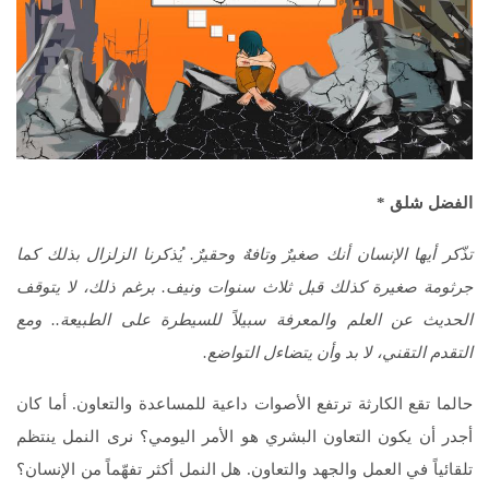
الفضل شلق *
تذّكر أيها الإنسان أنك صغيرٌ وتافهٌ وحقيرٌ. يُذكرنا الزلزال بذلك كما
جرثومة صغيرة كذلك قبل ثلاث سنوات ونيف. برغم ذلك، لا يتوقف
الحديث عن العلم والمعرفة سبيلاً للسيطرة على الطبيعة.. ومع
التقدم التقني، لا بد وأن يتضاءل التواضع.
حالما تقع الكارثة ترتفع الأصوات داعية للمساعدة والتعاون. أما كان
أجدر أن يكون التعاون البشري هو الأمر اليومي؟ نرى النمل ينتظم
تلقائياً في العمل والجهد والتعاون. هل النمل أكثر تفهّماً من الإنسان؟