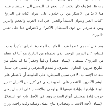
of History) ولو كان يكتب عن الجغرافيا للتوصل الى الاستنتاج عينه.
هنا لا بدّ من الاعتذار من ابن خلدون على عنوان كتابه في التاريخ:
“كتاب العبر وديوان المبتدأ والخبر.. في أيام العرب والعجم والبربر
ومن عاصرهم من ذوي السلطان الأكبر”. والاعتراض هنا على تعبير
“العبر”.
وقد قال أحدهم عندما غزت الولايات المتحدة العراق تذكيراً بحرب
فيتنام، “إن الدرس الوحيد الذي تعلمناه من التاريخ هو أننا لم نتعلم
من التاريخ”. سيبقى الإنسان صغيراً وتافهاً وحقيراً ما لم يتعلّم من
التاريخ ضرورة التعاون البشري، والتقدم المعرفي والتقني في سبيل
سعادة الإنسانية، لا في سبيل السيطرة على الطبيعة أو الانتصار على
البشر الآخرين. الانتصار على الطبيعة يعني في كثير من الأحيان تدمير
البيئة وإبادتها، وإبادة تنوعها البيولوجي. والانتصار على الإنسان يعني
حروب إبادة بمختلف أنواع السلاح، وهذا في الأصل ناتج عن استغلال
الإنسان لأخيه الإنسان، ومصادرة نتاج عمله، وسلبه وقت راحته، وزرع