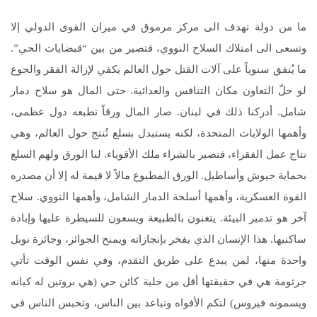
ما من دولة تهدف الى مركز مرموق في ميزان القوى الدولي إلا
وتسعى الى امتلاك السلاح النووي، فتصير من بين “قبضايات الحي”.
ما يُنفق سنوياً على آلات القتل حول العالم يكفي لإزالة الفقر والجوع
لو حلّ التعاون مكان التنافس والعدائية. حتى المال هو سلاح دمار
شامل. أدركنا ذلك في لبنان. صار المال ورقاً تطبعه دول عظمى،
وأهمها الولايات المتحدة، لكنه يستبدل بسلع تُنتج حول العالم، وهي
نتاج عمل الفقراء، فتصير بالشراء ملك الأقوياء. لنا الورق ولهم السلع
بحماية جيوش وأساطيل. الورق المطبوع مالاً لا قيمة له إلا أن مصدره
القوة العسكرية، وأهمها أسلحة الدمار الشامل، وأهمها النووي. سلاح
آخر هو تدمير البيئة. يتغنون بالطبيعة ويسعون للسيطرة عليها وإبادة
ساكنيها. هذا الإنسان الذي يفخر بإنجازاته ويمنح الجوائز، وجائزة نوبل
واحدة منها، لمن يبدع على طريق التقدم، وفي نفس الوقت تأتي
جرثومة هي في حقيقتها أقل من خلية كائن حي (هي بروتين له كيانه
ويسمونه فيروس) لتكم الأفواه وتباعد بين الناس، وتحبس الناس في