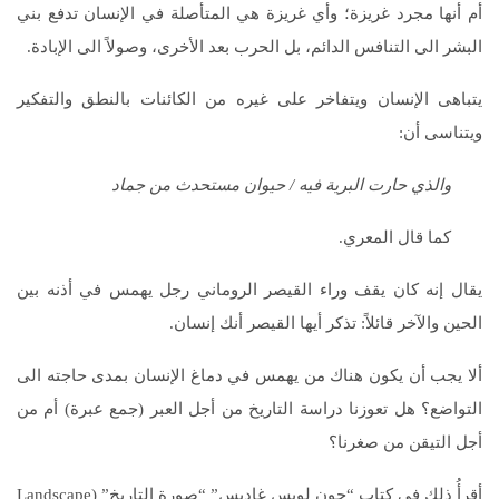
أم أنها مجرد غريزة؛ وأي غريزة هي المتأصلة في الإنسان تدفع بني
البشر الى التنافس الدائم، بل الحرب بعد الأخرى، وصولاً الى الإبادة.
يتباهى الإنسان ويتفاخر على غيره من الكائنات بالنطق والتفكير
ويتناسى أن:
والذي حارت البرية فيه / حيوان مستحدث من جماد
كما قال المعري.
يقال إنه كان يقف وراء القيصر الروماني رجل يهمس في أذنه بين
الحين والآخر قائلاً: تذكر أيها القيصر أنك إنسان.
ألا يجب أن يكون هناك من يهمس في دماغ الإنسان بمدى حاجته الى
التواضع؟ هل تعوزنا دراسة التاريخ من أجل العبر (جمع عبرة) أم من
أجل التيقن من صغرنا؟
أقرأُ ذلك في كتاب “جون لويس غاديس” “صورة التاريخ” (Landscape