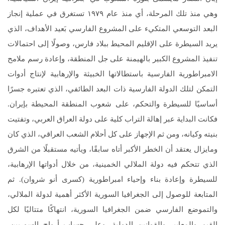
وهي منذ تلك المرحلة، أي منذ عام ١٩٧٩ تستغرق في عملية إنجاز
البعد التوسعي المتكيء على المشروع الفارسي بَعيد الأهداف، الذي
يريد السيطرة على الإقليم المحيط ببلاد فارس، وصولًا إلى احتمالات
تنفيذ المشروع الكبير بالهيمنة على جل المنطقة، وإعادة رسم ملامح
الامبراطورية الفارسية باستطالاتها الخبيثة والإرهابية لإنتاج أدوات
التمكن لتلك الدولة الفارسية ذات البعد الطائفي، الذي تعتبره جسرًا
أساسيًا للسيطرة والتحكم، على شعوب المنطقة المحيطة بإيران.
فكانت البداية عبر إهالة التراب كلية على دولة العراق العربي، وتفتيت
بنيته وكيانه، ومن ثم الإجهاز على كل أحلام الشعب العراقي، الذي كان
ومايزال يعتقد أن الخطر الأكبر أتاه سابقًا، ويأتيه مستقبلًا من الشرق
الذي تتحكم فيه دولة الملالي الخمينية، من خلال أدواتها الإرهابية،
للسيطرة وإعادة بناء وإحياء امبراطورية (كسرى أنو شروان). ثم
المتابعة للوصول إلى الجغرافيا السورية الأكثر أهمية لدولة الملالي،
والتموضع الفارسي ضمن الجغرافيا السورية، انتهاكًا متتاليًا لكل
القيم والمعايير والقوانين الدولية، وعلى حساب أرواح السوريين،