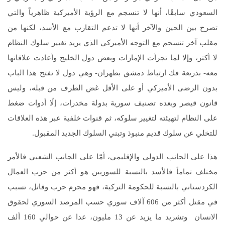
السعودي سابقًا، أنها لا تنسجم مع الرؤية الأميركية ظاهرياً والتي
تصرح بين الحين والآخر أنها لا تدعم التقارب مع الأسد، لكنها من
مقلب آخر تنسجم مع التوجه الأميركي الذي يريد تغيير سلوك النظام
لا أكثر، وإلا لما تجرأت الإمارات وبعض دول الخليج وأعادت علاقاتها
معه- بذريعة فك ارتباط دمشق بطهران- وهي دول لا تفتح هذا الباب
بدون الرضى الأميركي أو على الأقل غض الطرف من قبله، وليس
قانون قيصر وبعده تصنيف سورية بدولة مخدرات، إلّا أدوات ضغط
على النظام لتهيئته لتغيير سلوكه، ثم قنوات خلفية عبر هذه العلاقات
للتخلي عن سلوك قديم منبوذ وتبني السلوك الجديد المقبول.
هذا على الجانب الدولي والإقليمي، أمّا على الجانب الشعبي فالأمر
مختلف تماماً فالأسد بالنسبة للسوريين هو أكثر من حزب العمال
الكردستاني بالنسبة للحكومة التركية، فهو مجرم حرب وقاتل، تسبب
في مقتل أكثر من 606 آلاف سوري حسب المرصد السوري لحقوق
الانسان وتشريد ما يزيد عن 13 مليون، عدا عن حوالي 160 ألف