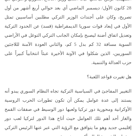
28 كانون الأول/ ديسمبر الماضي أي بعد حوالي أربع أشهر من أول
تصريح، وكان على أجندات الوزير التركي مطلبين أساسيين تمثل
الأول في إبعاد قوات سوريا الديمقراطية (قسد) عن الحدود التركية
وتعديل اتفاق أضنة ليصبح بإمكان الجانب التركي التوغل في الأراضي
السوية مسافة 32 كم بدل 5 كم، والثاني العودة الآمنة لللاجئين
السوريين، الذين شكلوا في الآونة الأخيرة عبئاً انتخابياً كبيراً على
حزب العدالة والتنمية.
هل تغيرت قواعد اللعبة؟
التغيير المفاجئ في السياسية التركية تجاه النظام السوري يبدو أنه
يستند إلى عدة عوامل يمكن أن تكون تطورات الحرب الروسية
الأوكرانية ومحورية دور تركيا ولعبها دور الوسيط في صفقات القمح
والغاز أحد أهم تلك العوامل حيث أتاح هذا الدور لتركيا لعب دور
إقليمي جديد وهو ما يتوافق مع الرؤية التي عبر عنها الرئيس التركي