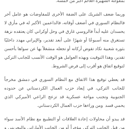
بمقولته الشهيرة العالم أكبر من خمسة.
وربما ضعف الشريك على الضفة الأخرى للمفاوضات هو عامل آخر
فالنظام السوري في أضعف أوقاته، فالداعمين الأكبر له في مأزق لا
يحسدان عليه أبداً فالروسي غارق في وحل أوكراني كان يعتقده نزهة
تستغرق منه أسبوعًا أو شهرًا على أبعد تقدير، والإيراني مهدد داخليًا
بثوره شعبية تكاد تقوض أركانه أو تجعله منشغلاً بها عن سواها بأحسن
تقدير، وهذا التوقيت وبهذه العوامل هو الوقت الأنسب للجانب التركي
لتوقيع اتفاق هو أقرب إلى فرض الشروط.
قد يعطي توقيع هذا الاتفاق مع النظام السوري في دمشق مخرجاً
للجانب التركي، في إبعاد حزب العمال الكردستاني عن حدوده
الجنوبية وتجنب مواجة عسكرية قد تزعج الراعي الأميركي الذي
يحمي قسد ومن وراءها حزب العمال الكردستاني.
قد يبدو أن محاولات إعادة العلاقات أو التطبيع مع نظام الأسد سواء
من قبل الجانب التركي مؤخراً أو من الجانب الأماراتي والبحريني و