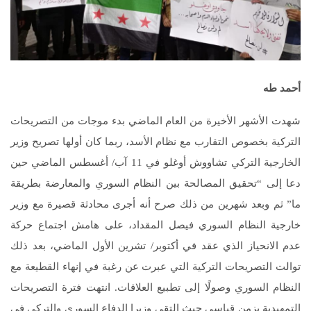
أحمد طه
شهدت الأشهر الأخيرة من العام الماضي بدء موجات من التصريحات
التركية بخصوص التقارب مع نظام الأسد، ربما كان أولها تصريح وزير
الخارجية التركي تشاووش أوغلو في 11 آب/ أغسطس الماضي حين
دعا إلى “تحقيق المصالحة بين النظام السوري والمعارضة بطريقة
ما” ثم وبعد شهرين من ذلك صرح أنه أجرى محادثة قصيرة مع وزير
خارجية النظام السوري فيصل المقداد، على هامش اجتماع حركة
عدم الانحياز الذي عقد في أكتوبر/ تشرين الأول الماضي، بعد ذلك
توالت التصريحات التركية التي عبرت عن رغبة في إنهاء القطيعة مع
النظام السوري وصولًا إلى تطبيع العلاقات. انتهت فترة التصريحات
التمهيدية بزمن قياسي حيث التقى وزيرا الدفاع السوري والتركي في