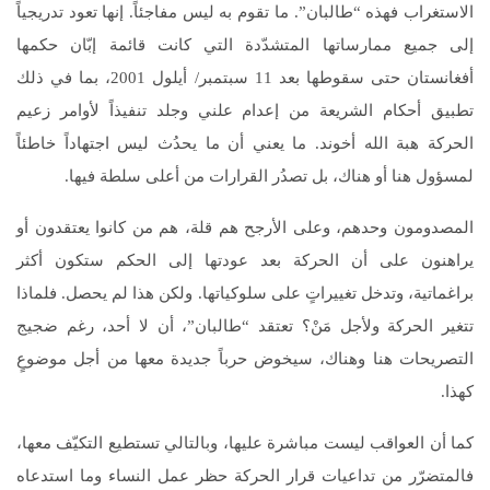
الاستغراب فهذه “طالبان”. ما تقوم به ليس مفاجئاً. إنها تعود تدريجياً
إلى جميع ممارساتها المتشدّدة التي كانت قائمة إبّان حكمها
أفغانستان حتى سقوطها بعد 11 سبتمبر/ أيلول 2001، بما في ذلك
تطبيق أحكام الشريعة من إعدام علني وجلد تنفيذاً لأوامر زعيم
الحركة هبة الله أخوند. ما يعني أن ما يحدُث ليس اجتهاداً خاطئاً
لمسؤول هنا أو هناك، بل تصدُر القرارات من أعلى سلطة فيها.
المصدومون وحدهم، وعلى الأرجح هم قلة، هم من كانوا يعتقدون أو
يراهنون على أن الحركة بعد عودتها إلى الحكم ستكون أكثر
براغماتية، وتدخل تغييراتٍ على سلوكياتها. ولكن هذا لم يحصل. فلماذا
تتغير الحركة ولأجل مَنْ؟ تعتقد “طالبان”، أن لا أحد، رغم ضجيج
التصريحات هنا وهناك، سيخوض حرباً جديدة معها من أجل موضوعٍ
كهذا.
كما أن العواقب ليست مباشرة عليها، وبالتالي تستطيع التكيّف معها،
فالمتضرّر من تداعيات قرار الحركة حظر عمل النساء وما استدعاه