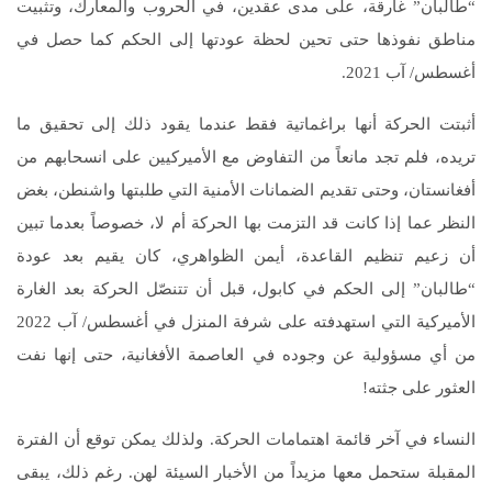
“طالبان” غارقة، على مدى عقدين، في الحروب والمعارك، وتثبيت
مناطق نفوذها حتى تحين لحظة عودتها إلى الحكم كما حصل في
أغسطس/ آب 2021.
أثبتت الحركة أنها براغماتية فقط عندما يقود ذلك إلى تحقيق ما
تريده، فلم تجد مانعاً من التفاوض مع الأميركيين على انسحابهم من
أفغانستان، وحتى تقديم الضمانات الأمنية التي طلبتها واشنطن، بغض
النظر عما إذا كانت قد التزمت بها الحركة أم لا، خصوصاً بعدما تبين
أن زعيم تنظيم القاعدة، أيمن الظواهري، كان يقيم بعد عودة
“طالبان” إلى الحكم في كابول، قبل أن تتنصّل الحركة بعد الغارة
الأميركية التي استهدفته على شرفة المنزل في أغسطس/ آب 2022
من أي مسؤولية عن وجوده في العاصمة الأفغانية، حتى إنها نفت
العثور على جثته!
النساء في آخر قائمة اهتمامات الحركة. ولذلك يمكن توقع أن الفترة
المقبلة ستحمل معها مزيداً من الأخبار السيئة لهن. رغم ذلك، يبقى