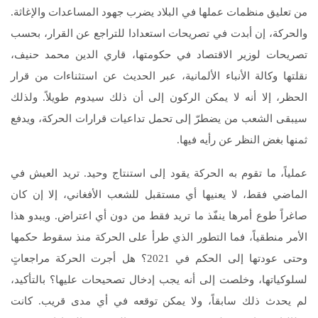
من تعليق منظمات عملها في البلاد يضرب جهود المساعدات والإغاثة.
والحركة، إن أبدت في تصريحات استعدادا للتراجع عن القرار، بحسب
تصريحات لوزير الاقتصاد في حكومتها، قاري الدين محمد حنيف،
نقلتها وكالة الأنباء الألمانية، عبر الحديث عن استثناءات من قرار
الحظر، إلا أنه لا يمكن الركون إلى أن ذلك سيدوم طويلاً. ولذلك
سيبقى الشعب من يضطرّ إلى تحمل تداعيات قرارات الحركة، ويدفع
ثمنها بغض النظر عن رأيه فيها.
عملياً، ما تقوم به الحركة يقود إلى استنتاج وحيد. تريد العيش في
الماضي فقط، لا يعنيها أي مستقبل للشعب الأفغاني، إلا إن كان
صاغراً طوع أمرها ينفّذ ما تريد فقط من دون أي اعتراض. ويبدو هذا
الأمر منطقياً، فما التطور الذي طرأ على الحركة منذ سقوط حكمها
وحتى عودتها إلى الحكم في 2021؟ هل أجرت الحركة مراجعاتٍ
لسلوكياتها، وخلصت إلى أنه يجب إدخال تصحيحات عليها؟ بالتأكيد،
لم يحدث ذلك سابقاً، ولا يمكن توقعه في أي مدى قريب. كانت