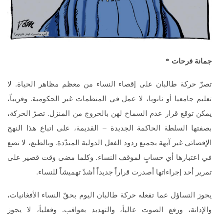
جمانة فرحات
*
تصرّ حركة طالبان على إقصاء النساء من معظم مظاهر الحياة. لا
تعليم جامعيا أو ثانويا، لا عمل في المنظمات غير الحكومية. وقريباً،
يمكن توقع قرار عدم السماح لهن بالخروج من المنزل. تصرّ الحركة،
بصفتها السلطة الحاكمة الجديدة – القديمة، على اتباع هذا النهج
الإقصائي غير آبهة بجميع ردود الفعل الدولية المندّدة. وبالطبع، لا تضع
في اعتبارها أي حسابٍ لموقف النساء. وكلما مضى وقت قصير على
تمرير أحد إجراءاتها أصدرت قراراً جديداً أشدّ تهميشاً للنساء.
يجوز التساؤل عما تفعله حركة طالبان اليوم بحقّ النساء الأفغانيات،
والإدانة، ورفع الصوت عالياً، والتهديد بعواقب. وفعلياً، لا يجوز