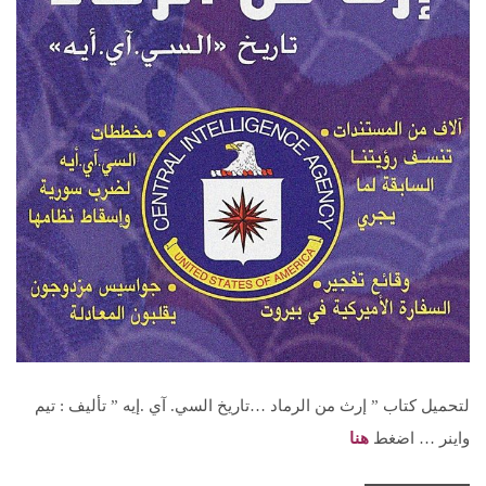
لتحميل كتاب ” إرث من الرماد …تاريخ السي. آي .إيه ” تأليف : تيم
واينر … اضغط
هنا