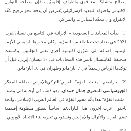
مصالح متشابكة مع قوى وأطراف إقليميّين، فإن مصلحة التوازن
الإقليمي واحتواء التهديد الإسرائيلي يُفترض أن يدفعا نحو ترجيح كفّة
الانفراج وإن بتعدّد المبادرات والمراكز.
[1] بدأت المحادثات السعودية – الإيرانية في التاسع من نيسان/إبريل
2021 في بغداد تحت غطاء من السرّية. وكان محورها الرئيسي الأزمة
اليمنية، إضافة إلى شؤون إقليمية أخرى تعني الجانبين. وكشفت
صحيفة الفايننشال تايمز هذه المحادثات في 17 نيسان/ إبريل، قبل أن
تؤكدها الرياض رسميّاً في 7 أيار/مايو وطهران في 10 أيار/مايو.
[2] باراديغم “مثلث القوّة” العربي/التركي/الإيراني، صاغه
المفكر
الجيوسياسي المصري جمال حمدان
. وهو ذهب في أبحاثه إلى وصف
“مثلث القوّة” هذا بأنّه محور القوّة في العالم العربي الإسلامي. واتخذ
باحثون عرب آخرون هذا الباراديغم أساساً لتصوّر منظومة إقليمية
تضم العرب والأتراك والإيرانيين وتستوحي تجربة بناء الاتحاد الأوروبي.
* كاتب وصحافي لبناني