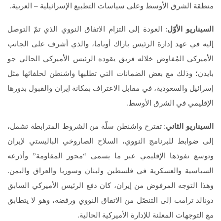
منطقة الشرق الأوسط وعلى سياسات التطبيع الإسرائيلية – العربية.
السيناريو الأوّل
: العودة إلى التزام الاتفاق النووي الذي تمّ التوصل
إليه في عهد إدارة الرئيس باراك أوباما، والذي أشرف على الجانب
الأميركي المُفاوض خلاله فريق يقوده الرئيس الأميركي الحالي جو
بايدن؛ وذلك مع بعض الضمانات التي تطلبها واشنطن لحلفائها مثل
إسرائيل والسعودية، في مقابل الاعتراف بمكانة إيران والقبول بدورها
الإقليمي في الشرق الأوسط.
السيناريو الثاني
: تقترح واشنطن سلّة من الشروط المترابطة تشمل،
إلى ضوابط للبرنامج النووي، السلاح الصاروخي الباليستي لإيران
وتوسع نفوذها الإقليمي عبر ما يسمى “محور المقاومة” وأذرعه
السياسية والعسكرية في فلسطين ولبنان وسوريا والعراق واليمن.
وهذا التوجه المرفوض من إيران، كان دفع الرئيس الأميركي السابق
دونالد ترامب إلى التنصّل من الاتفاق النووي ورفضه، وهو لا يتطابق
مع التوجهات المعلنة للإدارة الأميركية الحالية.