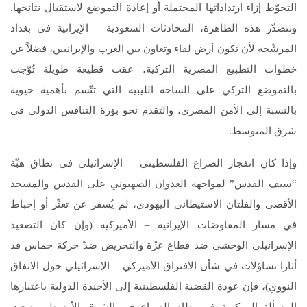
التحوّط إزاء ارتداداتها المحتملة أو إعادة التموضع لاستقبال نتائجها.
وتتصدّر هذه الظاهرة، المحادثات السعودية – الإيرانية في بغداد
المرشّحة لأن تكون أرض لقاء وتعاون بين العرب والإيرانيين، فضلاً عن
خطوات التطبيع المصرية التركية، عقب قطيعة طويلة تُوّجت
بالتموضع التركي على الساحة الليبية التي تتّسم بأهمية حيوية
بالنسبة إلى الأمن المصري، والتقدم نحو بؤرة التنافس الدولي في
شرق المتوسط.
وإذا كان انفجار الصراع الفلسطيني – الإسرائيلي في نطاق هبّة
“سيف القدس” لمواجهة العدوان الصهيوني على القدس والمسجد
الأقصى والفلتان الاستيطاني اليهودي، لم يُسفر عن تعثّر أو إحباط
في مسار المفاوضات الإيرانية – الأميركية (وإن كان التصعيد
الإسرائيلي الوحشي ضد قطاع غزّة والتحريض ضدّ حركة حماس قد
أثارا تساؤلات في شأن الافتراق الأميركي – الإسرائيلي حول الاتفاق
النووي)، فإن عودة القضية الفلسطينية إلى الأجندة الدولية باعتبارها