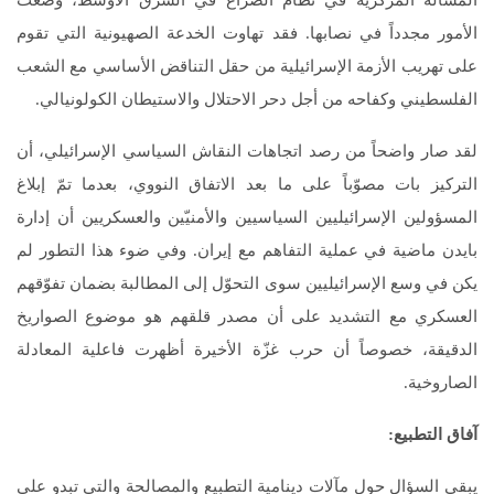
المسألة المركزية في نظام الصراع في الشرق الأوسط، وضعت
الأمور مجدداً في نصابها. فقد تهاوت الخدعة الصهيونية التي تقوم
على تهريب الأزمة الإسرائيلية من حقل التناقض الأساسي مع الشعب
الفلسطيني وكفاحه من أجل دحر الاحتلال والاستيطان الكولونيالي.
لقد صار واضحاً من رصد اتجاهات النقاش السياسي الإسرائيلي، أن
التركيز بات مصوّباً على ما بعد الاتفاق النووي، بعدما تمّ إبلاغ
المسؤولين الإسرائيليين السياسيين والأمنيّين والعسكريين أن إدارة
بايدن ماضية في عملية التفاهم مع إيران. وفي ضوء هذا التطور لم
يكن في وسع الإسرائيليين سوى التحوّل إلى المطالبة بضمان تفوّقهم
العسكري مع التشديد على أن مصدر قلقهم هو موضوع الصواريخ
الدقيقة، خصوصاً أن حرب غزّة الأخيرة أظهرت فاعلية المعادلة
الصاروخية.
آفاق التطبيع:
يبقى السؤال حول مآلات دينامية التطبيع والمصالحة والتي تبدو على