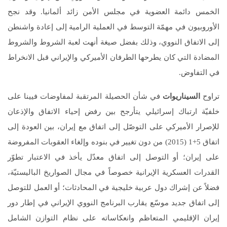
الخمس دائمة العضوية في مجلس الأمن زائد ألمانيا. وقد نجح
الأوروبيون في مهمّة التوسط في العملية الرامية إلى إعادة واشنطن
إلى الاتفاق النووي، وذلك بفضل صيغة أنهت لعبة الشروط والشروط
المضادة التي كان يطرحها الطرفان الأميركي والإيراني قبل الانخراط
في التفاوض.
تراوح
السيناريوات
في شأن الحصيلة المرتقبة لمفاوضات فيينا على
خلفيّة ارتباك إسرائيلي يتأرجح بين رفض إحياء الاتفاق والإذعان
للإصرار الأميركي على التوصّل إلى اتفاق مع إيران، بين العودة إلى
اتفاق 5+1 (2015) من دون تغيير في بنوده وإلغاء العقوبات المفروضة
على إيران؛ أو التوصل إلى اتفاق معدّل يأخذ في الاعتبار تطوّر
القدرات العسكرية الإيرانية خصوصاً في مجال الصواريخ الباليستيّة،
فضلاً عن إشراك دول عربية خليجية في المحادثات؛ أو العمل للتوصل
إلى اتفاق جديد موسّع يقارب البرنامج النووي الإيراني في إطار دور
إيران الإقليمي المتعاظم وانعكاساته على نظام التوازن الشامل