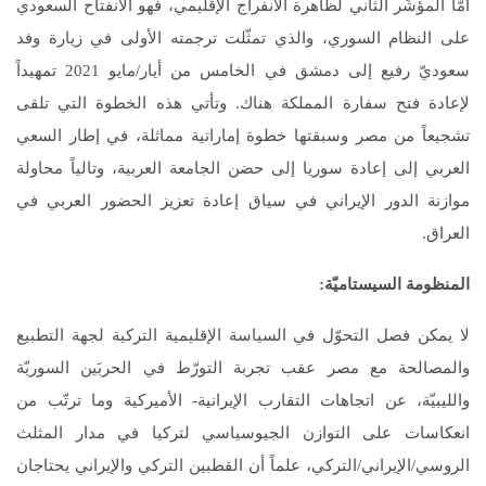
أمّا المؤشّر الثاني لظاهرة الانفراج الإقليمي، فهو الانفتاح السعودي
على النظام السوري، والذي تمثّلت ترجمته الأولى في زيارة وفد
سعوديّ رفيع إلى دمشق في الخامس من أيار/مايو 2021 تمهيداً
لإعادة فتح سفارة المملكة هناك. وتأتي هذه الخطوة التي تلقى
تشجيعاً من مصر وسبقتها خطوة إماراتية مماثلة، في إطار السعي
العربي إلى إعادة سوريا إلى حضن الجامعة العربية، وتالياً محاولة
موازنة الدور الإيراني في سياق إعادة تعزيز الحضور العربي في
العراق.
المنظومة السيستاميّة:
لا يمكن فصل التحوّل في السياسة الإقليمية التركية لجهة التطبيع
والمصالحة مع مصر عقب تجربة التورّط في الحربَين السوريّة
والليبيّة، عن اتجاهات التقارب الإيرانية- الأميركية وما ترتّب من
انعكاسات على التوازن الجيوسياسي لتركيا في مدار المثلث
الروسي/الإيراني/التركي، علماً أن القطبين التركي والإيراني يحتاجان