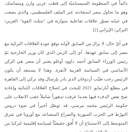
دائماً في المنظومة السيستاميّة إلى قطب عربي وازن ومتماسك،
وهو ما تحاول مصر استعادته عبر الملف الفلسطيني، والذي يصعب
في غيابه تصوّر علاقات تفاعلية متوازنة في “مثلث القوة” العربي/
التركي/ الإيراني.[2]
في أيّ حال، لا يزال من السابق لأوانه توقع عودة العلاقات التركية مع
مصر إلى سابق عهدها، أي إلى الزمن الذي كان وزير الخارجية ثمّ
رئيس الوزراء السابق أحمد داوود أوغلو يعتبر أن مصر هي الركن
الأساسي في السياسة العربية لأنقرة. وهذا لا يستبعد أن يكون
الرئيس رجب طيّب أردوغان الذي بادر بإرسال وفد تركي إلى القاهرة
في مطلع أيار/مايو 2021 للبحث في إصلاح العلاقات الثنائية وإعادة
ضخ بعض الدفء فيها بعدما عرفت تدهوراً شاملاً عقب الانقلاب على
حكومة الرئيس محمد مرسي، قد توصّل أخيراً في ضوء دروس
التورّط في الحرب السورية والصراع المتصاعد مع أوروبا في شرق
المتوسط إلى الاستنتاج أن لا أُفق حقيقيّاً لسياسة إقليمية لتركيا من