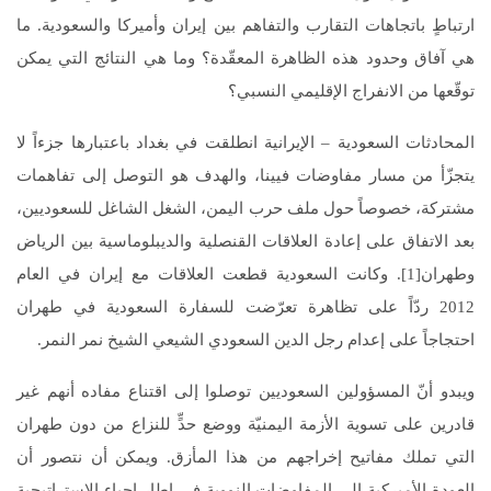
ارتباطٍ باتجاهات التقارب والتفاهم بين إيران وأميركا والسعودية. ما
هي آفاق وحدود هذه الظاهرة المعقّدة؟ وما هي النتائج التي يمكن
توقّعها من الانفراج الإقليمي النسبي؟
المحادثات السعودية – الإيرانية انطلقت في بغداد باعتبارها جزءاً لا
يتجزّأ من مسار مفاوضات فيينا، والهدف هو التوصل إلى تفاهمات
مشتركة، خصوصاً حول ملف حرب اليمن، الشغل الشاغل للسعوديين،
بعد الاتفاق على إعادة العلاقات القنصلية والديبلوماسية بين الرياض
وطهران[1]. وكانت السعودية قطعت العلاقات مع إيران في العام
2012 ردّاً على تظاهرة تعرّضت للسفارة السعودية في طهران
احتجاجاً على إعدام رجل الدين السعودي الشيعي الشيخ نمر النمر.
ويبدو أنّ المسؤولين السعوديين توصلوا إلى اقتناع مفاده أنهم غير
قادرين على تسوية الأزمة اليمنيّة ووضع حدٍّ للنزاع من دون طهران
التي تملك مفاتيح إخراجهم من هذا المأزق. ويمكن أن نتصور أن
العودة الأميركية إلى المفاوضات النووية في إطار إحياء الاستراتيجية