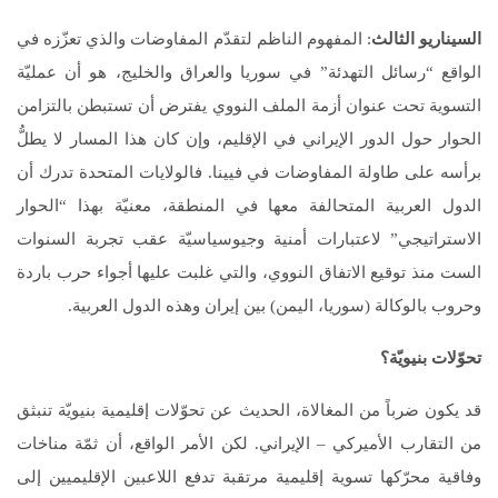
السيناريو الثالث
: المفهوم الناظم لتقدّم المفاوضات والذي تعزّزه في
الواقع “رسائل التهدئة” في سوريا والعراق والخليج، هو أن عمليّة
التسوية تحت عنوان أزمة الملف النووي يفترض أن تستبطن بالتزامن
الحوار حول الدور الإيراني في الإقليم، وإن كان هذا المسار لا يطلُّ
برأسه على طاولة المفاوضات في فيينا. فالولايات المتحدة تدرك أن
الدول العربية المتحالفة معها في المنطقة، معنيّة بهذا “الحوار
الاستراتيجي” لاعتبارات أمنية وجيوسياسيّة عقب تجربة السنوات
الست منذ توقيع الاتفاق النووي، والتي غلبت عليها أجواء حرب باردة
وحروب بالوكالة (سوريا، اليمن) بين إيران وهذه الدول العربية.
تحوّلات بنيويّة؟
قد يكون ضرباً من المغالاة، الحديث عن تحوّلات إقليمية بنيويّة تنبثق
من التقارب الأميركي – الإيراني. لكن الأمر الواقع، أن ثمّة مناخات
وفاقية محرّكها تسوية إقليمية مرتقبة تدفع اللاعبين الإقليميين إلى