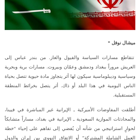
ميشال نوفل *
تتقاطع مسارات السياسة والفيول والغاز. من بندر عباس إلى
العريش مروراً ببغداد ودمشق وعمّان وبيروت. مسارات برية وبحرية
وسياسية وديبلوماسية سيكون لها أثر يتجاوز مادة حيوية تتصل بحياة
الناس اليومية في هذا البلد أو ذاك. أثر يتصل بخرائط المنطقة
المستقبلية.
أطلقت المفاوضات الأميركية ـ الإيرانية غير المباشرة في فيينا،
والمحادثات الموازية السعودية ـ الإيرانية في بغداد، مساراً متشابكاً
لحوارٍ استراتيجي من شأنه أن يُفضي إلى تفاهم على إحياء “خطة
العمل الشاملة المشتركة” أو الاتفاق النووي بين إيران والدول