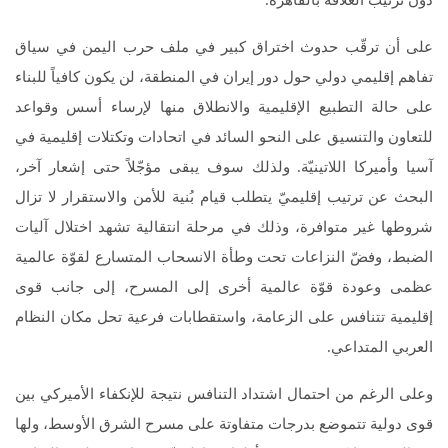
دون ترتيب العلاقة بالقاهرة.
على أن ترقّب حدوث اختراق كبير في ملف حرب اليمن في سياق
تفاهم إقليمي دولي حول دور إيران في المنطقة، لن يكون كافياً للبناء
على حالة التطبيع الإقليمية والانطلاق منها لإرساء أسس وقواعد
للتعاون والتنسيق على النحو السائد في اتحادات وتكتلات إقليمية في
آسيا وأميركا اللاتينيّة. ولذلك سوف يبقى مؤجّلاً حتى إشعار آخر،
البحث عن ترتيب إقليميّ يتطلب قيام بُنية للأمن والاستقرار لا تزال
شروطها غير متوافرة، وذلك في مرحلة انتقالية تشهد اختلال آليات
الضبط، وفضّ النزاعات تحت وطأة الانسحاب المتسارع لقوّة عالمية
عظمى وعودة قوّة عالمية أخرى إلى المسرح، إلى جانب قوى
إقليمية تتنافس على الزعامة، واستقطابات فرعية تحل مكان النظام
العربي المتداعي.
وعلى الرغم من احتمال اشتداد التنافس نتيجة للإنكفاء الأميركي بين
قوى دولية تتموضع بدرجات متفاوتة على مسرح الشرق الأوسط، ولها