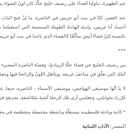
عند الظهيرة، تناولنا الغداءَ على رصيف خليج عكّا. كان لونُ الشواء يش
عند العصر، كنّا في بيت أبو جريس في الناصرة. ما إنْ فتح البابَ 
أحببتُ أبا جريس، وابنتَه الهادئةَ الطويلةَ المبتسمة التي استقبلتن
بالنسبة إليّ فضاءً أبيضَ متألّقًا كالفضاء الذي باغتنا في بيت أبو جري
***
بين رصيف الخليج في فضاء عكّا الرماديّ، وفضاءِ الناصرة المضيء في 
كتلك التي تعلّق في متاحفَ عريقة، ويتأصّل اللونُ والرائحةُ فيها ويتعمّق
لا بدّ أنّها موسيقى الهواجس، موسيقى الأسماء – الناصرة، حيفا، عكّ
غَرّرتْ بحواسّي، وجعلتني أرى تلك الرحلةَ أشبهَ بمُكاشفةٍ، بحديقةٍ في حلم
* كاتبة وباحثة فلسطينية مستقلّة وناشطة مجتمعيّة متخصّصة في مج
المصدر:
الآداب اللبنانية