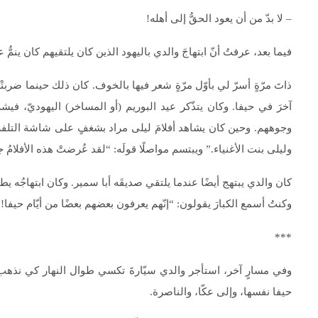
– لا بدّ من أن يعود الحقُّ إلى أهله!
فيما بعد، عرفتُ أنّ ابتهاجَ والدي باليهود الذين كان يلتقيهم كان ينمّ
ذاتَ مرّةٍ أسرّ لي بأوّل مرّةٍ شعر فيها بالخوف. كان ذلك حينما ضربتْ
آخرَ في حيفا. وكان يتذّكر عيد البوريم (أو المساخر) اليهوديّ، ف
وجوههم. وحين كان يشاهد أفلامَ ليلى مراد بشغفٍ على شاشة التلفزيون
وليلى بنت الأغنياء.” ويبتسم مواصلًا قولَه: “لقد عُرضتْ هذه الأفلامُ 
كان والدي يبتهج أيضًا عندما يلتقي صديقَه أبا سمير. وكان ابتهاجُه يطول
وكنتُ أسمع الكبارَ يقولون: “إنّهم يعرفون بعضهم بعضًا من أيّام حيفا!”
***
وفي مسارٍ آخر، استأجر والدي سيّارةَ تكسي طوال النهار كي نذهب ج
حيفا نفسها، وإلى عكّا، والناصرة.