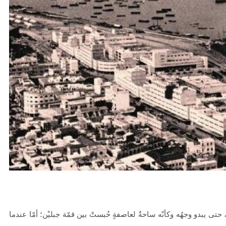
نحو استراتيجيّة للمعارضة السوريّة بشأن التحديات الصّهيونيّة
نوفمبر 27, 2024
قمة الرياض: أقوال تنتظر أفعالاً
نوفمبر 27, 2024
تعيينات ترامب: أنت لا تجني من الشوك العنب!
نوفمبر 27, 2024
ابن بطوطة عند تخوم سيبيريا!
نوفمبر 27, 2024
انجازات نتنياهو !
تى يبدو وجهُه وكأنّه ساحةٌ لعاصفةٍ حُبستْ بين قمّة جبليْن؛ أمّا عندما
نوفمبر 27, 2024