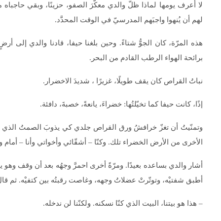
لا أعرف يومها لماذا ظلّ والدي معكّرَ الصفو، حزينًا، وبقي حاجباه مق
لهم أن يُنهوا واجبَهم المدرسيّ في الوقت المحدَّد.
هذه المرّة، كان الجوُّ شتاءً. وحين بلغنا حيفا، قادنا والدي إلى 
برائحة الهواء الرطب القادم من البحر.
نباتُ القراص كان يقف طويلًا، غزيرًا ، شديدَ الاخضرار.
إذًا، كانت حيفا كما تخيّلتُها: خضراءَ، يانعةً، خصبةَ، دافئة.
وتمنّيتُ أن تغزّ خرافشُ ورق القراص جلدي كي يذوبَ الصمتُ الذي سا
الأخرى من الأرض الخضراء تلك. وكنّا – أشقّائي وأخواتي وأنا – أمام 
أشار والدي بساعده بعيدًا. ومرّةً أخرى احمرَّ وجهُه بعد أن وقف وهو يد
أطبق شفتيْه، وتوتّرتْ عضلاتُ وجهه، وغاصت رقبتُه بين كتفيْه. ثم قا
– هذا هو بيتنا، البيت الذي كنّا نسكنه. ولكنّنا لن ندخله.