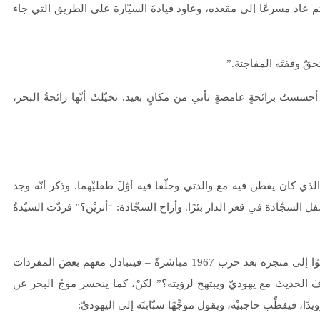
ه. ثم عاد مسرعًا إلى مقعده، وعاود قيادةَ السيّارة على الطريق التي جاء
حقّ وقفتَه المفاجئة.”
أحسستُ برائحةٍ غامضةٍ تأتي من مكانٍ بعيد. تخيّلتُ أنّها رائحةُ البحر،
اء حرب 1967 مباشرةً، وزار البيتَ الذي كان يقطن فيه مع والدتي وخلّفا فيه أوّلَ طفليْهما. وذكر أنّه وجد
فل السجّادة في قعر الدار بئرًا. وأزاح السجّادة: “أتريْن؟” فردّت السيّدةُ
كان والدي يبتهج حينما يلتقي يهوديًّا – رأيتُ ذلك من التجّار الذين أتوْا إلى متجره بعد حرب 1967 مباشرةً – فيتبادل معهم بعضَ المفردات
َ الحديث مع يهوديّ ويبتهج لرؤيته؟” لكنْ، كما ينحسر موجُ البحر عن
، فيقطِّب حاجبيْه، ويقول موجِّهًا سبّابتَه إلى اليهوديّ: