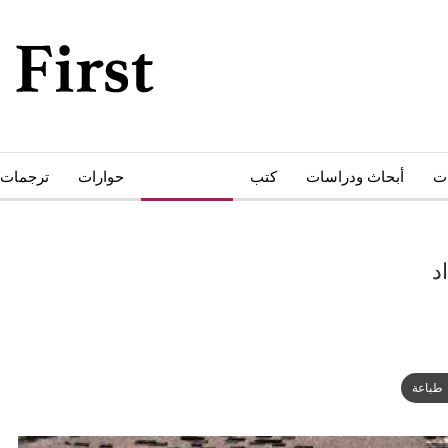
ات
أبحاث ودراسات
كتب
أدب وثقافة
حوارات
ترجمات
د
طباعة