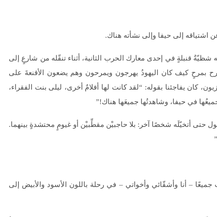
ُ عن اشتياقه إلى حيفا وإلى نشأته هناك.
ه شظيّةُ قنبلةٍ في إحدى معارك الحرب الثانية، أثناء تنقّله من شارعٍ إلى
يشرح بمرحٍ كيف كان اليهودُ يهرجون ويمرحون وهم يضعون الأقنعةَ على
، كان يفاجئنا بقوله: “لقد كانت لها أفلامٌ أخرى، ليلى بنت الفقراء،
جميعُها في حيفا، وشاهدتُها جميعَها هناك!”
 حتى أتخيّلَه شخصًا آخر: بلا حاجبيْن مقطِّبيْن أو غيومٍ محتشدةٍ بينهما.
ميعًا – أنا وأشقّائي وأخواتي – في رحلة باللون الأسود والأبيض إلى