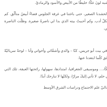
به لونَ عكّا: خليطًا من الأبيض والأسود والرماديّ.
لحشدنا الصغير، حتى باغتنا في غرفة الجلوس فضاءٌ أبيضُ متألّق. كم
ا بكلّ أدب. وكم أحببتُ بيته الذي بدا لي ناصرةً صغيرة. وظلّت الناصرة
س.
بيت أبو جريس، كنّا – والدي وأشقّائي وأخواتي وأنا – لوحةً سرياليّةً
 كلّما ابتعدنا عنها.
ا،… وموسيقى الجغرافيا، امتدادها، سهولها، رائحتها العبقة، تلك التي
، لا تأتي إليكَ مرارًا، ولكنّها لا تبارحك أبدًا.
اليْ علم الاجتماع ودراسات الشرق الأوسط