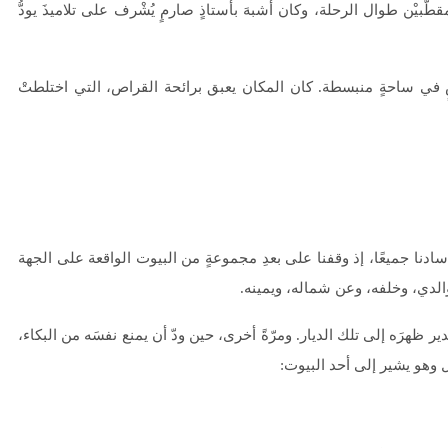
طّبيْن طوال الرحلة، وكان أشبهَ بأستاذٍ صارمٍ يُشْرف على تلاميذَ يودُّ
أرضٍ في ساحةٍ منبسطة. كان المكان يعبق برائحة القراص، التي اختلطتْ
دنا جميعًا، إذ وقفنا على بعدِ مجموعةٍ من البيوت الواقعة على الجهة
والدي، وخلفه، وعن شماله، ويمينه.
ير ظهرَه إلى تلك الديار. ومرّةً أخرى، حين ودّ أن يمنع نفسَه من البكاء،
ل وهو يشير إلى أحد البيوت: