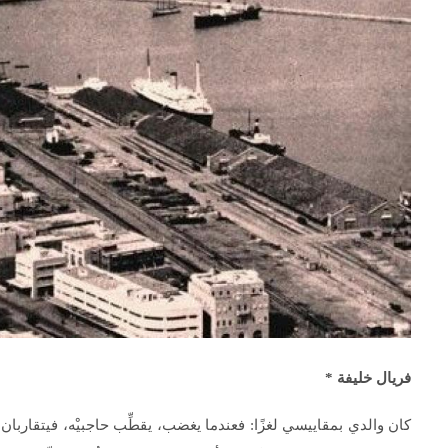
فريال خليفة
*
كان والدي بمقاييسي لغزًا: فعندما يغضب، يقطِّب حاجبيْه، فيتقاربان، ح