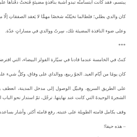
يبتسم، فقد كانت ابتسامتُه تبدو أشبهَ بنافذةٍ مضيئةٍ فُتحتْ دفّتاها ع
كان والدي بطلي؛ فلطالما تخيّلتُه شخصًا مهمًّا لا يَعقد الصفقاتِ إلّا مع 
وعلى ضوء النافذة المضيئة تلك، سِرتُ ووالدي في مساراتٍ عدّة.
***
كنتُ في الخامسة عندما قادنا في سيّارة الفولز البيضاء، التي اقترضه
كان يومًا من أيّام العيد. الجوّ ربيع، ووالداي على وفاق، وكلُّ شيء على
على الطريق السريع، وقبيْل الوصول إلى مدخل المدينة، انعطف والد
الشجرةَ الوحيدةَ التي كانت عند نهايتها. ترجّل، ثمّ استدار نحو الباب 
وقف بكامل قامته الطويلة على عتبته. رفع قامتَه أكثر. وأشار بساعده ب
– هذه حيفا!