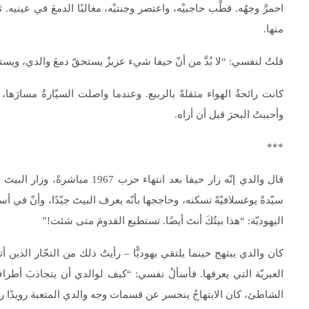
احمرَّ وجهُه. قطَّب حاجبيْه، واعتصر وجنتيْه، مغالبًا الدمعَ في عيني
منها.
قلتُ لنفسي: “لا بُدَّ من أنّ حيفا شيء عزيزٌ يستحقّ دمعَ والدي، ويست
كانت رائحةُ الهواء مثقلةً بالربيع. وعندما واصلت السيّارةُ مسارَها، 
وأحببتُ البحرَ قبل أن أراه.
***
قال والدي إنّه زار حيفا بعد انته
سيّدةً يوغسلافيّةً تسكنه، وحاججها بأنّه يعرف البيتَ جيّدًا، وأنّ في أس
اليهوديّة: “هذا بيتُكَ أنتَ أيضًا. تستطيع القدومَ متى شئت!”
العبريّة التي يعرفها. فأسألُ نفسي: “كيف لوالدي أن يتجاذبَ أطراف
الشاطئ، كان الابتهاجُ ينحسر عن قسمات وجه والدي المتعبة رويدًا رويدًا