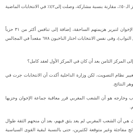
المفارقة أن نسبة المشاركة في هذه الانتخابات المهمة تجاوزت حاجز الـ٥٠٪، مقارنة بنسبة مشاركة، وصلت إلى٤٢٪ في الانتخابات الماضية
ارتفاع نسبة المشاركة يعنى أنه لا توجد حجة يمكن أن يستخدمها الإخوان لتبرير هزيمتهم الساحقة، إضافة إلى تنافس أكثر من ٣١ حزباً
وائتلافاً، تنافسوا على ٣٩٥ مقعداً في الغرفة الأولى للبرلمان (مجلس النواب)، وفى نفس الانتخابات اختار الناخبون ٦٧٨ مقعداً في المجالس
ى المركز الثامن بعد أن كان في المركز الأول لعقد كامل؟
ير نظام التصويت، لكن وزارة الداخلية أكدت أن الانتخابات جرت في
ر النتائج.
ب وخارجه هو أن الشعب المغربي قرر معاقبة جماعة الإخوان وحزبها
.
 هي أن الشعب المغربي لم يعد يثق فيهم، بعد أن منحهم الثقة طوال
ئج مفاجئة وغير متوقعة لكثيرين، حتى بالنسبة لبقية القوى السياسية