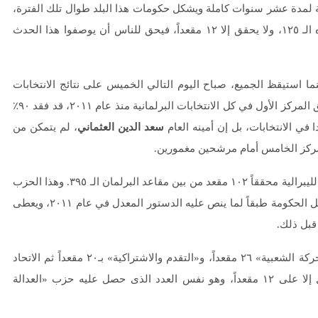
ة لمدة عشر سنوات كاملة ويشكل حكومات هذا البلد طوال تلك الفترة،
ثم فجأة يتعرض لهزيمة مذلة ويهبط للمركز الثامن، ويخسر مقاعده الـ ١٢٥، ولا يحقق إلا ١٢ مقعداً، فيحق للناس أن يوصفوا هذا الحدث
 سبتمبر في المغرب، حينما استيقظ الجميع، صباح اليوم التالي الخميس على نتائج الانتخابات
النيابية، ليتفاجؤوا بأن حزب «العدالة والتنمية» الذى كان يفوز ويحقق المركز الأول في كل الانتخابات البرلمانية منذ عام ٢٠١١، قد فقد ٩٠٪
سعد الدين العثماني
، لم يتمكن من
لمركز الخامس أمام مرشحين مغمورين.
في المركز الأول جاء حزب «التجمع الوطني للأحرار»، ذو التوجهات الليبرالية محققاً ١٠٢ مقعد من بين مقاعد البرلمان الـ ٣٩٥. وهذا الحزب
، والمتوقع أن يكلفه الملك محمد السادس بتشكيل الحكومة طبقاً لما ينص عليه الدستور المعدل في عام ٢٠١١، ويعطى
قبل ذلك.
في المركز الثاني جاء حزب «الأصالة والمعاصرة» بـ٨٢ مقعداً و«الحركة الشعبية» ٢٦ مقعداً، و«التقدم والاشتراكية» بـ٢٠ مقعداً ثم الاتحاد
الدستوري بـ١٢ مقعداً في حين أن بقية الأحزاب الأخرى لم تحصل إلا على ١٢ مقعداً، وهو نفس العدد الذى حصل عليه حزب «العدالة