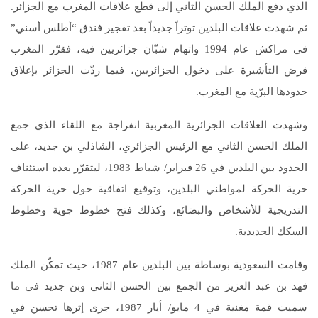
الذي دفع الملك الحسن الثاني إلى قطع علاقات المغرب مع الجزائر.
ثم شهدت علاقات البلدين توتراً جديداً بعد تفجير فندق “أطلس أسني”
في مراكش عام 1994 واتهام شبّان جزائريين فيه، فقرّر المغرب
فرض التأشيرة على دخول الجزائريين، فيما ردّت الجزائر بإغلاق
حدودها البرّية مع المغرب.
وشهدت العلاقات الجزائرية المغربية انفراجة مع اللقاء الذي جمع
الملك الحسن الثاني مع الرئيس الجزائري، الشاذلي بن جديد، على
الحدود بين البلدين في 26 فبراير/ شباط 1983، ليتقرّر بعده استئناف
حرية الحركة لمواطني البلدين، وتوقيع اتفاقية حول حرية الحركة
التدريجية للأشخاص والبضائع، وكذلك فتح خطوط جوية وخطوط
السكك الحديدية.
وقامت السعودية بوساطة بين البلدين عام 1987، حيث تمكّن الملك
فهد بن عبد العزيز من الجمع بين الحسن الثاني وبن جديد في ما
سميت قمة مغنية في 4 مايو/ أيار 1987، جرى إثرها تحسن في