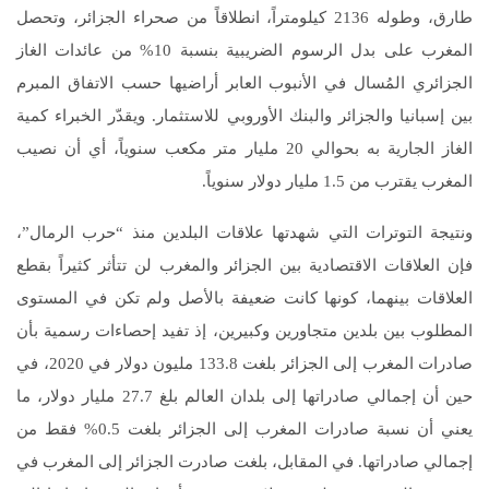
طارق، وطوله 2136 كيلومتراً، انطلاقاً من صحراء الجزائر، وتحصل
المغرب على بدل الرسوم الضريبية بنسبة 10% من عائدات الغاز
الجزائري المُسال في الأنبوب العابر أراضيها حسب الاتفاق المبرم
بين إسبانيا والجزائر والبنك الأوروبي للاستثمار. ويقدّر الخبراء كمية
الغاز الجارية به بحوالي 20 مليار متر مكعب سنوياً، أي أن نصيب
المغرب يقترب من 1.5 مليار دولار سنوياً.
ونتيجة التوترات التي شهدتها علاقات البلدين منذ “حرب الرمال”،
فإن العلاقات الاقتصادية بين الجزائر والمغرب لن تتأثر كثيراً بقطع
العلاقات بينهما، كونها كانت ضعيفة بالأصل ولم تكن في المستوى
المطلوب بين بلدين متجاورين وكبيرين، إذ تفيد إحصاءات رسمية بأن
صادرات المغرب إلى الجزائر بلغت 133.8 مليون دولار في 2020، في
حين أن إجمالي صادراتها إلى بلدان العالم بلغ 27.7 مليار دولار، ما
يعني أن نسبة صادرات المغرب إلى الجزائر بلغت 0.5% فقط من
إجمالي صادراتها. في المقابل، بلغت صادرت الجزائر إلى المغرب في