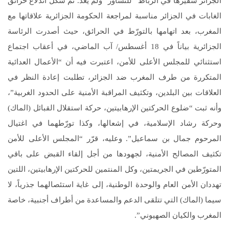
الجزائر سفيرها في الرباط “للتشاور” ولم يعد. ثم شكّل اندلاع حرائق
الغابات في الجزائر مناسبة لمراجعة الحكومة الجزائرية علاقاتها مع
المغرب، بعد اتهامها بالتورّط في الحرائق، حيث أصدرت الرئاسة
الجزائرية بياناً في 18 أغسطس/ آب الماضي، في أعقاب اجتماع
استثنائي للمجلس الأعلى للأمن، اعتبرت فيه أن “الأعمال العدائية
المتكررة من طرف المغرب ضد الجزائر، تطلبت إعادة النظر في
العلاقات بين البلدين، وتكثيف المراقبة الأمنية على الحدود الغربية”،
وأنه ثبت “ضلوع الحركتين الإرهابيتين، حركة استقلال القبائل (الماك)
وحركة رشاد الإسلامية، في إشعالها، وكذا تورّطهما في اغتيال
المرحوم جمال بن سماعيل”. وعليه، قرّر “المجلس الأعلى للأمن
تكثيف المصالح الأمنية، لجهودها من أجل إلقاء القبض على باقي
المتورّطين في الجريمتين، وكل المنتمين للحركتين الإرهابيتين، اللتين
تهددان الأمن العام والوحدة الوطنية، إلى غاية استئصالهما جذرياً، لا
سيما (الماك) التي تتلقى الدعم والمساعدة من أطراف أجنبية، خاصة
المغرب والكيان الصهيوني”.