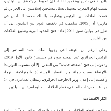
بالرباط في 25 يوليو/ تموز 1999، فإنّ تطبيعا لم يتحقق بين البلدين،
بسبب اتهام المغرب بتسهيل تسلل مسلحين إسلاميين إلى الجزائر، ثم
عقدت لقاءات بين الرئيس بوتفليقة والملك محمد السادس في
مارس/ آذار 2005، ساهمت في تخفيف التوتر بين البلدين، إلى أن
تقرّر في يوليو/ تموز 2011 إعادة فتح الحدود البرية وتطبيع العلاقات
بين البلدين.
وعلى الرغم من التهنئة التي وجهها الملك محمد السادس إلى
الرئيس الجزائري عبد المجيد تبون في ديسمبر/ كانون الأول 2019،
ودعوته إلى فتح “صفحة جديدة” بين البلدين، إلا أن منسوب التوتر بدأ
بالارتفاع بسبب جملة من القضايا المستجدّة والمتراكمة بينهما،
وأفضت إلى إعلان وزير الخارجية الجزائري، رمطان لعمامرة، في 24
من أغسطس/ آب الماضي، قطع العلاقات الدبلوماسية بين البلدين.
الآثار الاقتصادية:
ستكون لقطع العلاقات بين المغرب والجزائر تداعيات وآثارٌ سلبية