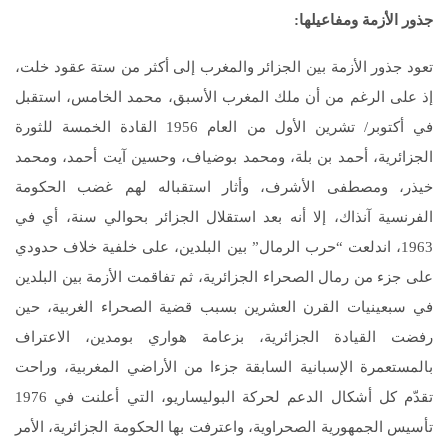
جذور الأزمة ومفاعيلها
:
تعود جذور الأزمة بين الجزائر والمغرب إلى أكثر من ستة عقود خلت،
إذ على الرغم من أن ملك المغرب الأسبق، محمد الخامس، استقبل
في أكتوبر/ تشرين الأول من العام 1956 القادة الخمسة للثورة
الجزائرية، أحمد بن بلة، ومحمد بوضياف، وحسين آيت أحمد، ومحمد
خيذر، ومصطفى الأشرف، وأثار استقباله لهم غضب الحكومة
الفرنسية آنذاك، إلا أنه بعد استقلال الجزائر بحوالي سنة، أي في
1963، اندلعت “حرب الرمال” بين البلدين، على خلفية خلاف حدودي
على جزء من رمال الصحراء الجزائرية، ثم تفاقمت الأزمة بين البلدين
في سبعينيات القرن العشرين بسبب قضية الصحراء الغربية، حين
رفضت القيادة الجزائرية، بزعامة هواري بومدين، الاعتراف
بالمستعمرة الإسبانية السابقة جزءا من الأراضي المغربية، وراحت
تقدّم كل أشكال الدعم لحركة البوليساريو، التي أعلنت في 1976
تأسيس الجمهورية الصحراوية، واعترفت بها الحكومة الجزائرية، الأمر