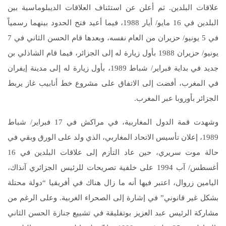
علاقات البلدين. ثم أعلن عن استئناف العلاقات الديبلوماسية بين
البلدين في 16 مايو/ أيار 1988، فيما أعيد فتح الحدود بينهما رسمياً
في 5 يونيو/ حزيران من العام نفسه، وبعدها قام الحسن الثاني في 7
يونيو/ حزيران 1988 بأول زيارة له إلى الجزائر، فيما قام الشاذلي بن
جديد في بداية فبراير/ شباط 1989، بأول زيارة له إلى مدينة إيفران
في المغرب، أفضت إلى الاتفاق على مشروع خط أنابيب غاز يربط
الجزائر بأوروبا عبر المغرب.
وشهدت قمة الدول المغاربية، في مراكش في 17 فبراير/ شباط
1989، إعلان تأسيس الاتحاد المغاربي، الذي ولد على الورق وبقي في
حالة موت سريري، حين عاد التأزم إلى علاقات البلدين في 16
أغسطس/ آب 1994 على خلفية تصريحات للرئيس الجزائري آنذاك،
اليامين زروال، اعتبر فيها أنه ما زال هناك في أفريقيا “دولة محتلة
بشكل غير قانوني” في إشارة إلى الصحراء الغربية. وعلى الرغم من
مشاركة الرئيس عبد العزيز بوتفليقة في تشييع جنازة الحسن الثاني