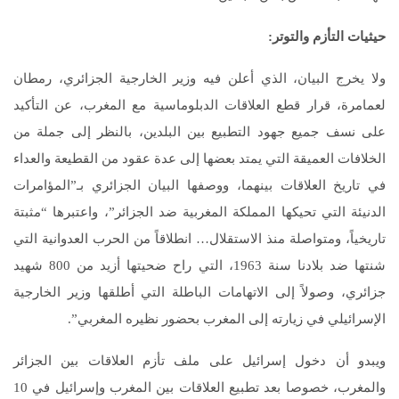
حيثيات التأزم والتوتر
:
ولا يخرج البيان، الذي أعلن فيه وزير الخارجية الجزائري، رمطان
لعمامرة، قرار قطع العلاقات الدبلوماسية مع المغرب، عن التأكيد
على نسف جميع جهود التطبيع بين البلدين، بالنظر إلى جملة من
الخلافات العميقة التي يمتد بعضها إلى عدة عقود من القطيعة والعداء
في تاريخ العلاقات بينهما، ووصفها البيان الجزائري بـ”المؤامرات
الدنيئة التي تحيكها المملكة المغربية ضد الجزائر”، واعتبرها “مثبتة
تاريخياً، ومتواصلة منذ الاستقلال… انطلاقاً من الحرب العدوانية التي
شنتها ضد بلادنا سنة 1963، التي راح ضحيتها أزيد من 800 شهيد
جزائري، وصولاً إلى الاتهامات الباطلة التي أطلقها وزير الخارجية
الإسرائيلي في زيارته إلى المغرب بحضور نظيره المغربي”.
ويبدو أن دخول إسرائيل على ملف تأزم العلاقات بين الجزائر
والمغرب، خصوصا بعد تطبيع العلاقات بين المغرب وإسرائيل في 10