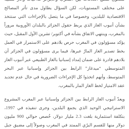
على مختلف المستويات، لكن السؤال يطاول مدى تأثر المصالح
الاقتصادية للبلدين، وخصوصا في ما يتصل بالإجراءات التي ستتخذ
بشأن أنبوب الغاز الذي يربط حقول الجزائر بالبلدان الأوروبية مروراً
بالمغرب، وينتهي الاتفاق بشأنه في أكتوبر/ تشرين الأول المقبل، حيث
يؤكد مسؤولون في المغرب حرص بلادهم على الاستمرار في العمل
بخط تصدير الغاز المارّ عبرها، فيما يرى مسؤولون في الجزائر أن
بلادهم قادرة على ضمان إمداد إسبانيا بالغاز الطبيعي عبر أنبوب الغاز
المتوسطي “ميدغاز” الرابط بين الجزائر وإسبانيا عبر البحر
المتوسط، وأنهم اتخذوا كل الإجراءات الضرورية في حال عدم تجديد
عقد الامتياز لخط الغاز المار بالمغرب.
ويعدّ أنبوب الغاز الرابط بين الجزائر وإسبانيا عبر المغرب المشروع
الاستراتيجي الوحيد الذي يجمع البلدين، وجرى تنفيذه في 1997،
بتكلفة استثمارية بلغت 2.3 مليار دولار، خُصص حوالي 900 مليون
دولار منها للقسم البرّي الممتد في المغرب وصولاً إلى مضيق جبل