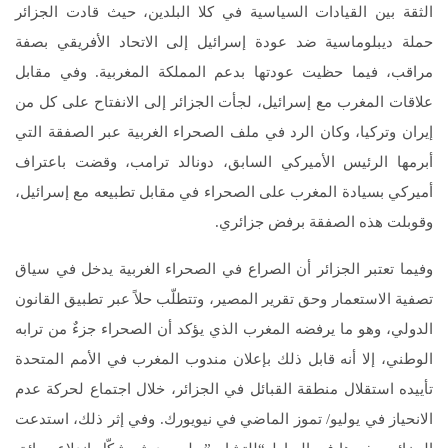
الثقة بين القيادات السياسية في كلا البلدين، حيث قادت الجزائر
حملة ديبلوماسية ضد عودة إسرائيل إلى الاتحاد الأفريقي بصفة
مراقب، فيما حظيت عودتها بدعم المملكة المغربية. وفي مقابل
علاقات المغرب مع إسرائيل، لجأت الجزائر إلى الانفتاح على كل من
إيران وتركيا، وكان الرد في ملف الصحراء الغربية عبر الصفقة التي
أبرمها الرئيس الأميركي السابق، دونالد ترامب، وقضت باعتراف
أميركي بسيادة المغرب على الصحراء في مقابل تطبيعه مع إسرائيل،
وقوبلت هذه الصفقة برفض جزائري.
وفيما تعتبر الجزائر أن الصراع في الصحراء الغربية يدخل في سياق
تصفية الاستعمار وحق تقرير المصير، وتتطلّب حلاً عبر تطبيق القانون
الدولي، وهو ما يرفضه المغرب الذي يؤكد أن الصحراء جزءٌ من ترابه
الوطني، إلا أنه قابل ذلك بإعلان مندوب المغرب في الأمم المتحدة
تأييده استقلال منطقة القبائل في الجزائر، خلال اجتماع لحركة عدم
الانحياز في يوليو/ تموز الماضي في نيويورك. وفي إثر ذلك، استدعت