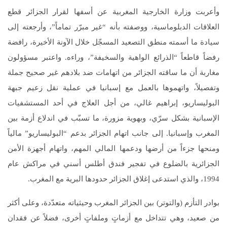
وأعربت وزارة الخارجية المغربية عن أسفها لقرار الجزائر قطع
العلاقات الدبلوماسية، ووصفته بأنه “غير مبرّر تماماً”، وأرجعته إلى
سيادة ما أسمته منطق التصعيد المسجّل خلال الآونة الأخيرة، رافضة
رفضاً قاطعاً “الذرائع الواهية والسخيفة”، وراءه. واعتبر مسؤولون
مغاربة أن ما ساقته الجزائر من اتهامات ضد بلادهم غير صحيح جملة
وتفصيلاً، واتهموها بالعمل مع إسبانيا في عملية نقل زعيم جبهة
البوليساريو، إبراهيم غالي، من أجل العلاج في أحد المستشفيات
الإسبانية بشكل سرّي، وبهوية مزورة، ما تسبّب في اندلاع أزمة بين
المغرب وإسبانيا. إلى جانب اتهام الجزائر بدعم “البوليساريو” مالياً
ومنحها جزءاً من أرضها ودعمها المالي المهم، واتهام أجهزة الأمن
الجزائرية بالضلوع في تفجير فندق أطلس أسني في مراكش عام
1994، والذي استدعى إغلاق الجزائر حدودها البرية مع المغرب.
بوادر التأزم (والتوتر) بين الجزائر المغرب وحيثياته متعدّدة، وعلى أكثر
من صعيد، وهي تتداخل مع أزماتٍ وملفاتٍ أخرى، فضلاً عن فقدان