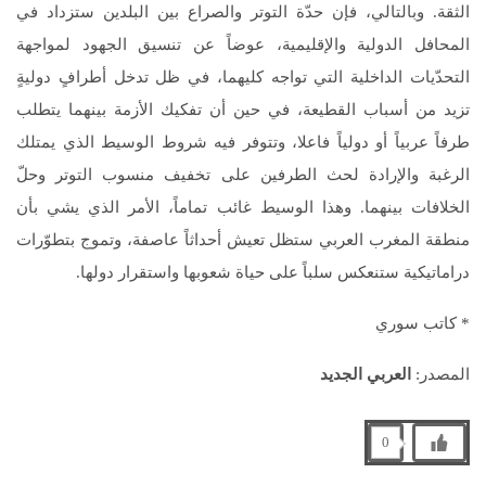
الثقة. وبالتالي، فإن حدّة التوتر والصراع بين البلدين ستزداد في
المحافل الدولية والإقليمية، عوضاً عن تنسيق الجهود لمواجهة
التحدّيات الداخلية التي تواجه كليهما، في ظل تدخل أطرافٍ دوليةٍ
تزيد من أسباب القطيعة، في حين أن تفكيك الأزمة بينهما يتطلب
طرفاً عربياً أو دولياً فاعلا، وتتوفر فيه شروط الوسيط الذي يمتلك
الرغبة والإرادة لحث الطرفين على تخفيف منسوب التوتر وحلّ
الخلافات بينهما. وهذا الوسيط غائب تماماً، الأمر الذي يشي بأن
منطقة المغرب العربي ستظل تعيش أحداثاً عاصفة، وتموج بتطوّرات
دراماتيكية ستنعكس سلباً على حياة شعوبها واستقرار دولها.
* كاتب سوري
المصدر:
العربي الجديد
0