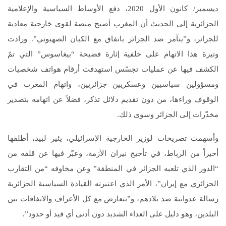
ديسمبر/ كانون الأول 2020، دفع الأوساط السياسية والإعلامية
الجزائرية إلى الحديث أن المغرب أصبح منصة لقوى خارجية معادية
للجزائر، و”يتآمر ضد الجزائر باتفاق مع الكيان الصهيوني”. وزادت
وتيرة هذا الاتهام على خلفية إثارة فضيحة “بيغاسوس” التي تمّ
الكشف فيها عن عمليات تجسّس استهدفت أرقام هواتف شخصيات
ومسؤولين سياسيين وعسكريين جزائريين، واتهام المغرب في
الوقوف وراءها، من دون تقديم دلائل تذكر، فضلاً عن اتهامه بتصدير
مخدّرات إلى الجزائر وسوى ذلك.
وأسهمت تصريحات لوزير الخارجية الإسرائيلي، يئير لبيد، أطلقها
أخيراً من الرباط، في تأجيج نيران الأزمة، وعبّر فيها عن قلقه من
“الدور الذي تلعبه الجزائر في المنطقة” وعن مخاوفه “من التقارب
الجزائري مع إيران”، الأمر الذي اعتبرته القيادة السياسية الجزائرية
رسالة عدوانية ضد بلادهم، و”تتعارض مع كل الأعراف والاتفاقات بين
البلدين، وهو دليل على العداء الشديد دون أدنى أي قيد أو حدود”.