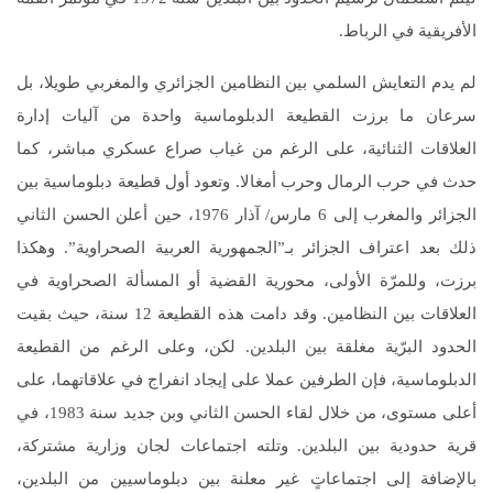
الأفريقية في الرباط.
لم يدم التعايش السلمي بين النظامين الجزائري والمغربي طويلا، بل
سرعان ما برزت القطيعة الدبلوماسية واحدة من آليات إدارة
العلاقات الثنائية، على الرغم من غياب صراع عسكري مباشر، كما
حدث في حرب الرمال وحرب أمغالا. وتعود أول قطيعة دبلوماسية بين
الجزائر والمغرب إلى 6 مارس/ آذار 1976، حين أعلن الحسن الثاني
ذلك بعد اعتراف الجزائر بـ”الجمهورية العربية الصحراوية”. وهكذا
برزت، وللمرّة الأولى، محورية القضية أو المسألة الصحراوية في
العلاقات بين النظامين. وقد دامت هذه القطيعة 12 سنة، حيث بقيت
الحدود البرّية مغلقة بين البلدين. لكن، وعلى الرغم من القطيعة
الدبلوماسية، فإن الطرفين عملا على إيجاد انفراج في علاقاتهما، على
أعلى مستوى، من خلال لقاء الحسن الثاني وبن جديد سنة 1983، في
قرية حدودية بين البلدين. وتلته اجتماعات لجان وزارية مشتركة،
بالإضافة إلى اجتماعاتٍ غير معلنة بين دبلوماسيين من البلدين،