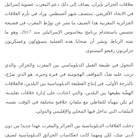
بعلاقات الجزائر بإيران. يضاف إلى ذلك دعم المغرب عضوية إسرائيل
في الاتحاد الأفريقي، منتصف شهر أغسطس. وزاد في تأزم العلاقات
الجزائرية المغربية هذا الصيف ما نشر عن تورّط المغرب في فضيحة
تجسس باستخدام برنامج بيغاسوس الإسرائيلي منذ 2017، وهو ما
نفته الرباط. ونشر أن ضحايا هذه العملية مسؤولون وعسكريون
جزائريون رفيعو المستوى.
التحول في طبيعة العمل الدبلوماسي بين المغرب والجزائر، والذي
ترتب عليه تعدّد المواقف الهجومية في فترة وجيزة، هو الذي سرّع،
بالدرجة الأولى، في إنتاج القطيعة الدبلوماسية بين البلدين، فالعلاقات
الهشّة بطبعها بين البلدين، والتي اعتادت على إدارة خلافات تقليدية،
لم تكن مهيأة للتعاطي مع ملفاتٍ خلافيةٍ مختلفة في الوقت نفسه،
الملفات التي تداخل فيها المحلي والإقليمي والدولي.
دخلت العلاقات الدبلوماسية بين الجزائر والمغرب عهدا جديدا من دون
أدنى شك، لكن ومهما كانت انعكاسات الحرائق الدبلوماسية لصيف