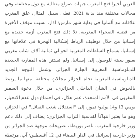
العربي أخيرا فتح المغرب جبهات صراع متتالية مع دول مختلفة، وفي
مجالات مختلفة منذ بداية 2021. فعلى سبيل المثال، علق المغرب
علاقاته مع ألمانيا في بداية شهر مارس/ آذار، بسبب موقف الأخيرة
من قضية الصحراء المغربية، تلا ذلك فتح المغرب أزمة جديدة مع
إسبانيا من خلال توظيف الرباط إشكالية الهجرة في علاقاتها مع
إسبانيا، بسماح السلطات المغربية لحوالي ثمانية آلاف شاب مغربي
بعبور سبتة للوصول إلى إسبانيا. ولم تستثن هذه المقاربة الجديدة
للدبلوماسية المغربية الجارة الجزائر. وشمل التوجه الجديد
للدبلوماسية المغربية تجاه الجزائر مجالاتٍ مختلفة، منها ما يرتبط
بالخوض في الشأن الداخلي الجزائري، من خلال دعوة السفير
المغربي في الأمم المتحدة، عمر هلال، في اجتماع دول عدم الانحياز،
يومي 13 و14 يوليو/ تموز، إلى “استقلال شعب القبائل” في الجزائر،
وهو ما يعتبر انتهاكاً لقدسية التراب الجزائري؛ يضاف إلى ذلك دعم
وزير خارجية المغرب، ناصر بوريطة، تصريحات موجهة ضد الجزائر من
وزير خارجية إسرائيل في الدار البيضاء في 12 أغسطس/ آب، مرتبطة