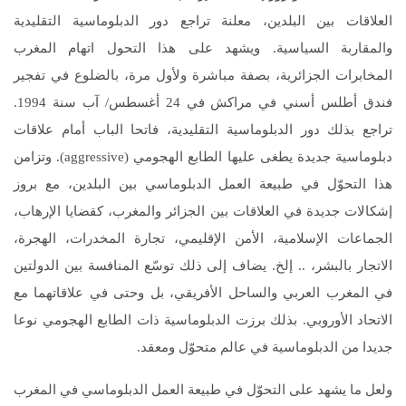
العلاقات بين البلدين، معلنة تراجع دور الدبلوماسية التقليدية
والمقاربة السياسية. ويشهد على هذا التحول اتهام المغرب
المخابرات الجزائرية، بصفة مباشرة ولأول مرة، بالضلوع في تفجير
فندق أطلس أسني في مراكش في 24 أغسطس/ آب سنة 1994.
تراجع بذلك دور الدبلوماسية التقليدية، فاتحا الباب أمام علاقات
دبلوماسية جديدة يطغى عليها الطابع الهجومي (aggressive). وتزامن
هذا التحوّل في طبيعة العمل الدبلوماسي بين البلدين، مع بروز
إشكالات جديدة في العلاقات بين الجزائر والمغرب، كقضايا الإرهاب،
الجماعات الإسلامية، الأمن الإقليمي، تجارة المخدرات، الهجرة،
الاتجار بالبشر، .. إلخ. يضاف إلى ذلك توسّع المنافسة بين الدولتين
في المغرب العربي والساحل الأفريقي، بل وحتى في علاقاتهما مع
الاتحاد الأوروبي. بذلك برزت الدبلوماسية ذات الطابع الهجومي نوعا
جديدا من الدبلوماسية في عالم متحوّل ومعقد.
ولعل ما يشهد على التحوّل في طبيعة العمل الدبلوماسي في المغرب