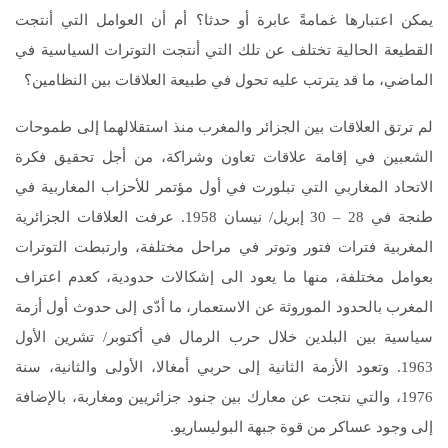
يمكن اعتبارها غمامةً عابرة أو حدثا؟ أم أن العوامل التي أنتجت
القطيعة الحالية تختلف عن تلك التي أنتجت التوترات السياسية في
الماضي، ما قد يترتب عليه تحول في طبيعة العلاقات بين النظامين؟
لم ترتق العلاقات بين الجزائر والمغرب منذ استقلالهما إلى طموحات
الشعبين في إقامة علاقات تعاون وشراكة، من أجل تحقيق فكرة
الاتحاد المغاربي التي تبلورت في أول مؤتمر للأحزاب المغاربية في
طنجة في 28 – 30 إبريل/ نيسان 1958. عرفت العلاقات الجزائرية
المغربية فترات فتور وتوتر في مراحل مختلفة، وارتبطت التوترات
بعوامل مختلفة، منها ما يعود الى إشكالات حدودية، كعدم اعتراف
المغرب بالحدود الموروثة عن الاستعمار، ما أدّى إلى حدوث أول أزمة
سياسية بين البلدين خلال حرب الرمال في أكتوبر/ تشرين الأول
1963. وتعود الأزمة الثانية إلى حربي أمغالا، الأولى والثانية، سنة
1976، والتي نتجت عن معارك بين جنود جزائريين ومغاربة، بالإضافة
إلى وجود عساكر من قوة جبهة البوليساريو.