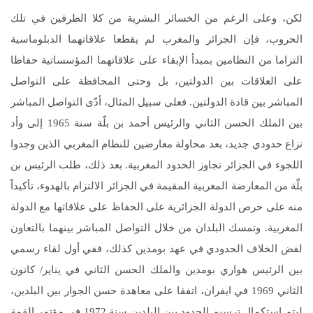
لكن، وعلى الرغم من الخسائر البشرية من كلا الطرفين في تلك
الحروب، فإن الجزائر والمغرب لم يقطعا علاقاتهما الدبلوماسية
التزاما من النظامين بمبدأ الإبقاء على علاقاتهما المؤسساتية حفاظا
على العلاقات بين الدولتين، بل وحتى المحافظة على التواصل
المباشر بين قادة الدولتين. فعلى سبيل المثال، أدّى التواصل المباشر
بين الملك الحسن الثاني والرئيس أحمد بن بلّة سنة 1965 إلى وأد
نزاع حدودي جديد، بعد محاولة معارضين للنظام المغربي الذين وجدوا
اللجوء في الجزائر تجاوز الحدود المغربية. بعد ذلك، طلب الرئيس بن
بلّة من المعارضة المغربية المقيمة في الجزائر الالتزام بالهدوء، تأكيداً
منه على حرص الدولة الجزائرية على الحفاظ على علاقاتها مع الدولة
المغربية. وتمسك البلدان من خلال التواصل المباشر بينهما بالتعاون
لفض الخلاف الحدودي في عهد بومدين كذلك، ففي أول لقاء رسمي
بين الرئيس هواري بومدين والملك الحسن الثاني في يناير/ كانون
الثاني 1969 في ايفران، اتفقا على معاهدة حسن الجوار بين البلدين،
ليتم استكمال ترسيم الحدود بين البلدين سنة 1972 في مؤتمر القمة