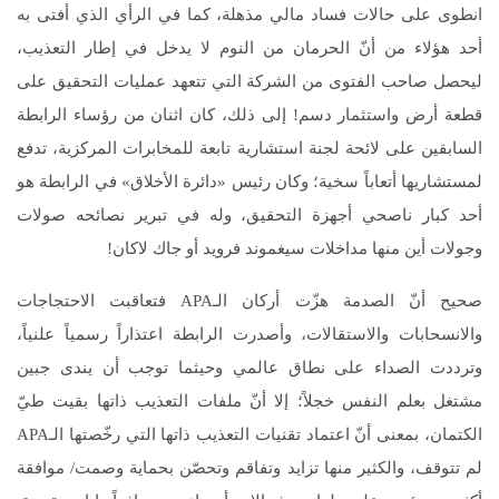
انطوى على حالات فساد مالي مذهلة، كما في الرأي الذي أفتى به
أحد هؤلاء من أنّ الحرمان من النوم لا يدخل في إطار التعذيب،
ليحصل صاحب الفتوى من الشركة التي تتعهد عمليات التحقيق على
قطعة أرض واستثمار دسم! إلى ذلك، كان اثنان من رؤساء الرابطة
السابقين على لائحة لجنة استشارية تابعة للمخابرات المركزية، تدفع
لمستشاريها أتعاباً سخية؛ وكان رئيس «دائرة الأخلاق» في الرابطة هو
أحد كبار ناصحي أجهزة التحقيق، وله في تبرير نصائحه صولات
وجولات أين منها مداخلات سيغموند فرويد أو جاك لاكان!
صحيح أنّ الصدمة هزّت أركان الـAPA فتعاقبت الاحتجاجات
والانسحابات والاستقالات، وأصدرت الرابطة اعتذاراً رسمياً علنياً،
وترددت الصداء على نطاق عالمي وحيثما توجب أن يندى جبين
مشتغل بعلم النفس خجلاً؛ إلا أنّ ملفات التعذيب ذاتها بقيت طيّ
الكتمان، بمعنى أنّ اعتماد تقنيات التعذيب ذاتها التي رخّصتها الـAPA
لم تتوقف، والكثير منها تزايد وتفاقم وتحصّن بحماية وصمت/ موافقة