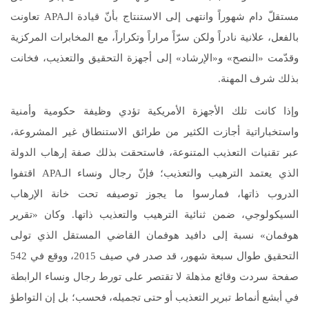
مستقلّ دام شهوراً وانتهى إلى الاستنتاج بأنّ قيادة الـAPA تعاونت
بالفعل، علانية نادراً ولكن سرّاً مراراً وتكراراً، مع المخابرات المركزية
وقدّمت «النصح» و«الإرشاد» إلى أجهزة التحقيق والتعذيب، فخانت
بذلك شرف المهنة.
وإذا كانت تلك الأجهزة الأمريكية تؤدي وظيفة حكومية وأمنية
واستخباراتية أجازت الكثير من طرائق الاستنطاق غير المشروعة،
عبر تقنيات التعذيب المتنوعة، فاستحقت بذلك صفة إرهاب الدولة
الذي يعتمد الترهيب والتعذيب؛ فإنّ رجال ونساء الـAPA اقتفوا
الدروب ذاتها، فمارسوا ما يجوز توصيفه تحت خانة الإرهاب
السيكولوجي، ضمن ثنائية الترهيب والتعذيب ذاتها. وكان «تقرير
هوفمان» نسبة إلى دافيد هوفمان القاضي المستقل الذي تولى
التحقيق طوال سبعة شهور، قد صدر في صيف 2015، ووقع في 542
صفحة سردت وقائع مذهلة لا تقتصر على تورط رجال ونساء الرابطة
في أبشع أنماط تبرير التعذيب أو حتى تجميله، فحسب؛ بل إن التواطؤ