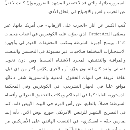
السيرورة ذاتها، والتي قد لا تتصدر المشهد بالضرورة وإنْ كانت لا تقلّ
عن الحرب والغزو والاجتياح في إلحاق الأذى.
كُتب الكثير عن آثار «الحرب على الإرهاب» في أمريكا ذاتها، عبر
مسمّى الـPatriot Act الذي صوّت عليه الكونغرس في أعقاب هجمات
11/9، ويمنح أجهزة الشرطة ومكتب التحقيقات الفيدرالي وأجهزة
الاستخبارات المختلفة صلاحيات غير مسبوقة في التجسس والتنصت
والمراقبة والتفتيش، لمجرد الاشتباه البسيط ومن دون تخويل
قضائي. ولقد كان القانون يعزّز، أو بالأحرى يكرّس أكثر من ذي قبل،
ثقافة عريقة في انتهاك الحقوق المدنية والدستورية شغل دعاتُها
مواقع عليا في الجهاز التشريعي، في الكونغرس وفي المحكمة
الدستورية العليا؛ كما في المحاكم ومكاتب التحقيق الفدرالي وأقسام
الشرطة؛ فضلاً، بالطبع، عن رأس الهرم في البيت الأبيض ذاته، كما
في التصريح الشهير للرئيس الأمريكي جورج بوش الابن، بأنه إنما
يمارس حقّه «العسكري» في التنصت الهاتفي على الأمريكيين من
دون أذن قضائي، باعتباره قائداً أعلى في زمن الحرب!