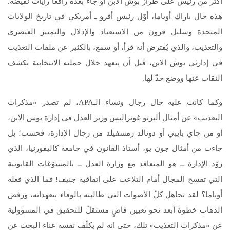
أكثر من رئيس على طراز بوش الابن أو جاء بعده رافعاً رايات نقيضة.
هذه حال باراك أوباما، أوّل رئيس أفرو ـ أمريكي في تاريخ الولايات
المتحدة وسليل قرون من الاستعباد والإذلال والتمييز العنصري
والتعذيب، والذي يُفترض أنه قرأ، أو سمع، بالكثير عن ملفات التعذيب
في إدارتَي بوش الابن، قبل أن يتعهد خلال حملته الانتخابية بكشف
النقاب عنها ووضع حدّ لها.
وكما كانت عليه حال رجال ونساء الـAPA، لم تصدر «مذكرات
التعذيب» عن أمثال ألبرتو غونزاليس وزير العدل في إدارة بوش الابن،
أو من جاي بايبي أو دونالد رمسفيلد من رجال الإدارة، فحسب؛ بل
جاءت من أمثال جون يو، أستاذ القانون في جامعة كاليفورنيا، الذي
زوّد الإدارة ــ هو المتعاقد مع وزارة العدل ــ بالمسوّغات القانونية
التي تفسح المجال أمام التلاعب على اتفاقية جنيف! فما الذي فعله
أوباما؟ لقد تجاهل كلّ الأصوات التي طالبته بالوفاء بتعهداته، ورفض
الذهاب خطوة أبعد نحو تعيين قاضٍ مستقلّ للتحقيق في المسؤولية
عن «مذكرات التعذيب» تلك، حتى انه لم يكلّف نفسه عناء البحث عن