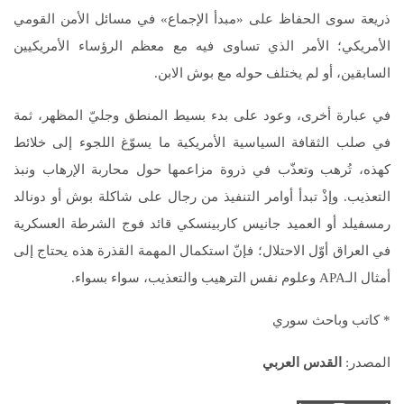
ذريعة سوى الحفاظ على «مبدأ الإجماع» في مسائل الأمن القومي
الأمريكي؛ الأمر الذي تساوى فيه مع معظم الرؤساء الأمريكيين
السابقين، أو لم يختلف حوله مع بوش الابن.
في عبارة أخرى، وعود على بدء بسيط المنطق وجليّ المظهر، ثمة
في صلب الثقافة السياسية الأمريكية ما يسوّغ اللجوء إلى خلائط
كهذه، تُرهب وتعذّب في ذروة مزاعمها حول محاربة الإرهاب ونبذ
التعذيب. وإذْ تبدأ أوامر التنفيذ من رجال على شاكلة بوش أو دونالد
رمسفيلد أو العميد جانيس كاربينسكي قائد فوج الشرطة العسكرية
في العراق أوّل الاحتلال؛ فإنّ استكمال المهمة القذرة هذه يحتاج إلى
أمثال الـAPA وعلوم نفس الترهيب والتعذيب، سواء بسواء.
* كاتب وباحث سوري
المصدر:
القدس العربي