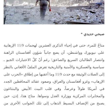
صبحي حديدي
*
متاحٌ للمرء، حتى في إحياء الذكرى العشرين لهجمات 11/9 الإرهابية
على نيويورك وواشنطن، أن يضع جانباً شؤون أفغانستان الراهنة
وانتصار الطالبان السريع والصاعق؛ رغم أنّ كلّ الاعتبارات الجيو ـ
سياسية والعسكرية والأمنية والتاريخية تفرض الملفّ الأفغاني بالنظر
إلى الصلات الوثيقة مع حدث 11/9 وما أعقبها من إطلاق «الحرب على
الإرهاب» وغزو أفغانستان والعراق، وصعود عقائد المحافظين الجدد
في أمريكا طولاً وعرضاً، وفي قلب البيت الأبيض والبنتاغون
والمخابرات المركزية ووزارة العدل وسواها. متاح هذا، إذن، حين
يصبح من الإنصاف البسيط الذهاب إلى تلك الجوانب الأخرى من