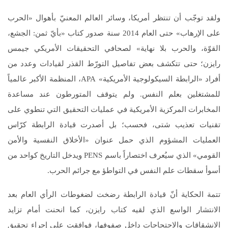
ولقد توجّب أن تنتظر أمريكا، وسائر العالم المعنيّ بأهوال «الحرب
على الإرهاب» حتى العام 2014 سنة صدور كتاب «بأيّ ثمن: الجشع،
القوّة، والحرب بلا نهاية» لصحافي التحقيقات الأمريكي جيمس
رايزن؛ حتى تتكشف بعض تفاصيل التورّط القذر لقيادات وعدد من
أفراد «الرابطة السيكولوجية الأمريكية» APA، المنظمة الأكبر عالمياً
للمشتغلين بعلم النفس. ولم يتوقف المتورطون عند مساعدة
المخابرات المركزية الأمريكية في عمليات التحقيق التي تنطوي على
تقنيات تعذيب شتى، فحسب؛ بل أصدرت قيادة الرابطة كرّاس
العمليات المشؤوم الذي حمل عنوان «الأخلاق النفسية والأمن
القومي» الذي سيُعرف اختصاراً باسم PENS ويدخل التاريخ كواحد من
أسوأ سقطات علم النفس في التواطؤ مع جرائم الحرب.
تتمة الحكاية أنّ قيادة الرابطة رضخت لضغوطات الرأي العام بعد
الانتشار الواسع الذي لقيه كتاب رايزن، كما انحنت أمام تزايد
الانشقاقات والاحتجاجات داخل صفوفها، فوافقت على إجراء تحقيق