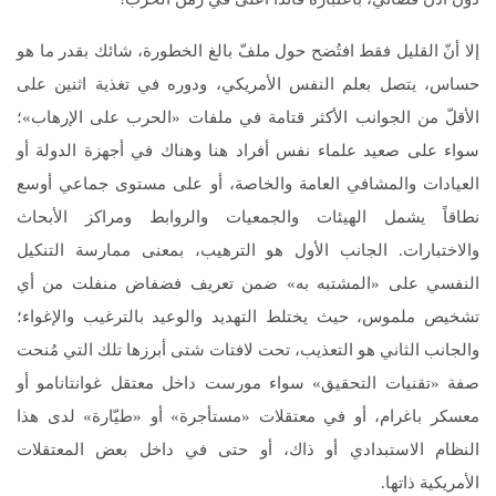
إلا أنّ القليل فقط افتُضح حول ملفّ بالغ الخطورة، شائك بقدر ما هو
حساس، يتصل بعلم النفس الأمريكي، ودوره في تغذية اثنين على
الأقلّ من الجوانب الأكثر قتامة في ملفات «الحرب على الإرهاب»؛
سواء على صعيد علماء نفس أفراد هنا وهناك في أجهزة الدولة أو
العيادات والمشافي العامة والخاصة، أو على مستوى جماعي أوسع
نطاقاً يشمل الهيئات والجمعيات والروابط ومراكز الأبحاث
والاختبارات. الجانب الأول هو الترهيب، بمعنى ممارسة التنكيل
النفسي على «المشتبه به» ضمن تعريف فضفاض منفلت من أي
تشخيص ملموس، حيث يختلط التهديد والوعيد بالترغيب والإغواء؛
والجانب الثاني هو التعذيب، تحت لافتات شتى أبرزها تلك التي مُنحت
صفة «تقنيات التحقيق» سواء مورست داخل معتقل غوانتانامو أو
معسكر باغرام، أو في معتقلات «مستأجرة» أو «طيّارة» لدى هذا
النظام الاستبدادي أو ذاك، أو حتى في داخل بعض المعتقلات
الأمريكية ذاتها.