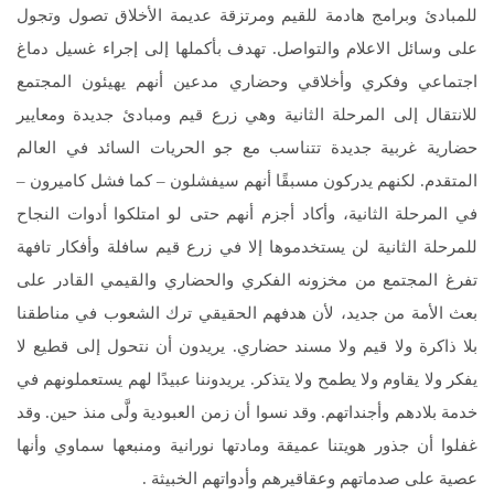
للمبادئ وبرامج هادمة للقيم ومرتزقة عديمة الأخلاق تصول وتجول
على وسائل الاعلام والتواصل. تهدف بأكملها إلى إجراء غسيل دماغ
اجتماعي وفكري وأخلاقي وحضاري مدعين أنهم يهيئون المجتمع
للانتقال إلى المرحلة الثانية وهي زرع قيم ومبادئ جديدة ومعايير
حضارية غربية جديدة تتناسب مع جو الحريات السائد في العالم
المتقدم. لكنهم يدركون مسبقًا أنهم سيفشلون – كما فشل كاميرون –
في المرحلة الثانية، وأكاد أجزم أنهم حتى لو امتلكوا أدوات النجاح
للمرحلة الثانية لن يستخدموها إلا في زرع قيم سافلة وأفكار تافهة
تفرغ المجتمع من مخزونه الفكري والحضاري والقيمي القادر على
بعث الأمة من جديد، لأن هدفهم الحقيقي ترك الشعوب في مناطقنا
بلا ذاكرة ولا قيم ولا مسند حضاري. يريدون أن نتحول إلى قطيع لا
يفكر ولا يقاوم ولا يطمح ولا يتذكر. يريدوننا عبيدًا لهم يستعملونهم في
خدمة بلادهم وأجنداتهم. وقد نسوا أن زمن العبودية ولَّى منذ حين. وقد
غفلوا أن جذور هويتنا عميقة ومادتها نورانية ومنبعها سماوي وأنها
عصية على صدماتهم وعقاقيرهم وأدواتهم الخبيثة .