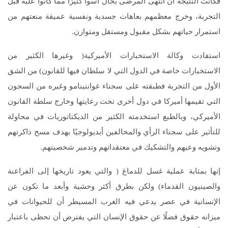
فكانت النتيجة أن انتهى المرضى بحال أسوأ كثيرًا مما كانوا عليه قبل
التجربة، وخرج معظمهم بعاهات جسدية ونفسية عميقة منعتهم من
استمرار حياتهم بشكل مقبول ومستقل ومتوازن.
استفادت وكالة الاستخبارات الأميركية( وغيرها الكثير من
الاستخبارات خاصة في الدول التي لا سلطان فيها للقانون) من الشق
الأول من التجربة فطبقته على سجناء غوانتينامو وغيره من السجون
التي تقيمها أميركا في دول أخرى تحت رعايتها وخارج سلطة القانون
الأميركي، وبالطبع استخدمته الكثير من الديكتاتوريات في محاولة
للتأثير على سجناء الرأي والمخالفين أيديولوجيًا بهدف مسح ذاكرتهم
وتشويه وعيهم والتشكيك في معتقداتهم وتدمير شخصيتهم.
إنها بمثابة عملية غسل للدماغ ( والتي يعود تاريخها إلى الفراعنة
والصينيون القدماء) ولكن بطرق أكثر وحشية وأبعد ما تكون عن
الإنسانية في عصر يدعي فيه الغرب المسيطر أن للحيوانات في
ميزانه حقوق فضلًا عن حقوق الإنسان التي يفترض أن تحظى باعتبار