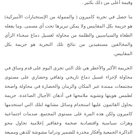
وقيمة أعلى من ذلك بكثير .
ما حصل في تجربة كاميرون ( والممولة من الإستخبارات الأميركية)
هو جريمة بكل المقاييس ولا يمكن تبريرها تحت أي مسمى. وما يفعله
الطغاة والسياسيين والظلمة من محاولة لغسيل دماغ سجناء الرأي
والمخالفين مستفيدين من نتائج تلك التجربة هو جريمة بكل
المقاييس.
الجريمة الأكبر والأخطر هي تلك التي تجري اليوم على قدم وساق في
محاولة لإجراء غسيل دماغ تاريخي وثقافي وحضاري على مستوى
مجتمعات ممتدة عبر المكان والزمان والحضارة في محاولة واضحة
لطمس هويتها وتشويه ملامحها في أذهان الأجيال الصاعدة. جريمة
يحاول القائمون عليها استخدام وسائل مشابهة لتلك التي استخدمها
كاميرون ولكن هذه المرة على مستوى المجتمع. صدمات اجتماعية
وهزات سياسية واقتصادية ضخمة وعقاقير إعلامية تحاول محو
الذاكرة الجمعية وأفكار مخدرة للضمير ودراما مشوشة للذهن ومميعة