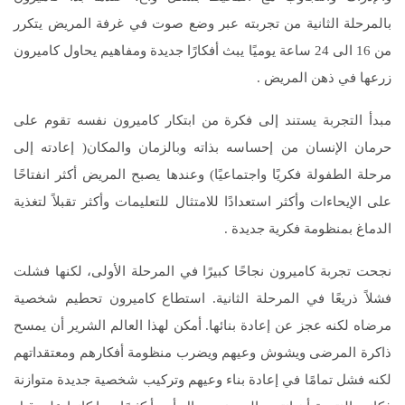
بالمرحلة الثانية من تجربته عبر وضع صوت في غرفة المريض يتكرر
من 16 الى 24 ساعة يوميًا يبث أفكارًا جديدة ومفاهيم يحاول كاميرون
زرعها في ذهن المريض .
مبدأ التجربة يستند إلى فكرة من ابتكار كاميرون نفسه تقوم على
حرمان الإنسان من إحساسه بذاته وبالزمان والمكان( إعادته إلى
مرحلة الطفولة فكريًا واجتماعيًا) وعندها يصبح المريض أكثر انفتاحًا
على الإيحاءات وأكثر استعدادًا للامتثال للتعليمات وأكثر تقبلاً لتغذية
الدماغ بمنظومة فكرية جديدة .
نجحت تجربة كاميرون نجاحًا كبيرًا في المرحلة الأولى، لكنها فشلت
فشلاً ذريعًا في المرحلة الثانية. استطاع كاميرون تحطيم شخصية
مرضاه لكنه عجز عن إعادة بنائها. أمكن لهذا العالم الشرير أن يمسح
ذاكرة المرضى ويشوش وعيهم ويضرب منظومة أفكارهم ومعتقداتهم
لكنه فشل تمامًا في إعادة بناء وعيهم وتركيب شخصية جديدة متوازنة