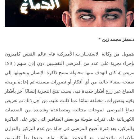
د.معتز محمد زين *
بتمويل من وكالة الاستخبارات الأميركية قام عالم النفس كاميرون
بإجراء تجربة على عدد من المرضى النفسيين دون إذن منهم ( 198
مريض )، كان الهدف منها محاولة مسح ذاكرة الإنسان وتحويلها إلى
صفحة بيضاء خالية من أي أفكار أو تصورات مسبقة ثم إعادة برمجة
الدماغ عبر زرع أفكار جديدة فيه، بحيث تنتج التجربة إنسانًا آخر بأفكار
وقيم وتصورات، مختلفة تمامًا عما كانت عليه. من أجل ذلك تم تعريض
دماغ المرضى لموجات متتالية ومتصاعدة وشديدة من الصدمات
الكهربائية على فترات طويلة مع بعض العقاقير التي تؤثر على الذاكرة
والتركيز، بعد فترة أصبح المرضى في حالة من عدم التركيز والتوازن
والإدراك والتجاوب مع المحيط بشكل واع، عندها بدأ كاميرون