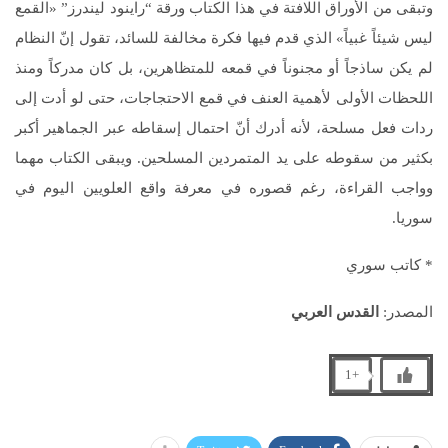
وتبقى من الأوراق اللافتة في هذا الكتاب ورقة “راينود ليندرز” «القمع
ليس شيئاً غبياً» الذي قدم فيها فكرة مخالفة للسائد، تقول إنّ النظام
لم يكن ساذجاً أو مجنوناً في قمعه للمتظاهرين، بل كان مدركاً ومنذ
اللحظات الأولى لأهمية العنف في قمع الاحتجاجات، حتى لو أدت إلى
ردات فعل مسلحة، لأنه أدرك أنّ احتمال إسقاطه عبر الجماهير أكبر
بكثير من سقوطه على يد المتمردين المسلحين. ويبقى الكتاب مهما
وواجب القراءة، رغم قصوره في معرفة واقع العلويين اليوم في
سوريا.
* كاتب سوري
المصدر:
القدس العربي
+1