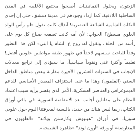
الزيتون، وبحلول الثمانينيات أصبحوا مجتمع الأغلبية في المدن
الساحلية اللاذقية، كما ازداد وجودهم في مدينة دمشق، حتى إن إحدى
النكات الشامية الشائعة العنصرية! آنذاك كانت تقول «لم رأس الولد
العلوي مسطح؟ الجواب: لأن أمه كانت تصفعه صباح كل يوم على
رأسه من الخلف وتقول له: روح ع الشام يا ابني» لكن هذا التطور
وفقاً للباحث سيسهم لاحقاً في ظهور طبقة مواطنين علويين أفضل!
تعليماً وأكثر! غنى ونفوذاً سياسياً، ما سيؤدي إلى تراجع معدلات
الإنجاب في السنوات العشرين الأخيرة مقارنة ببعض مناطق الداخل
السني (القلمون) وهذا ما عنى استنزاف المصدر الأساسي للدعم
الديموغرافي والعناصر العسكرية، الأمر الذي يفسر برأيه سبب اعتماد
النظام على مقاتلين أجانب بعد الانتفاضة السورية. في باقي أوراق
الكتاب، ربما ليس هناك من جديد، بالنسبة لمعرفتنا اليوم حول علويي
سوريا، في أوراق “هينبوش وكارستن ويلاند” «العلويون في
المعارضة» أو ورقة “أرون لوند” «ظاهرة الشبيحة».