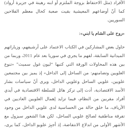
الأفراد (مثل الاحتفاظ بزوجة الملتزم أو ابنه رهينة في جزيرة أرواد)
كما أنّ أوضاعهم المعيشية بقيت صعبة كحال معظم الفلاحين
السوريين.
«روح على الشام يا ابني»
:
حاول بعض المشاركين في الكتاب الاعتماد على أرشيفهم، وزياراتهم
الميدانية السابقة، لفهم ما يجري في سوريا بعد عام 2011، وربما من
بين هذه المحاولات الورقة التي كتبها “ليون غول سميث” «تنوع
العلويين وتضامنهم: من الساحل إلى الداخل» إذ يميز بين مجتمعين
علويين، علويي الساحل وعلويي الداخل، ويرى أنّ سياسات بشار
الأسد الاقتصادية، أدت إلى تركز هائل للسلطة الاقتصادية في أيدي
أفراد مقربين من النظام، فيما تزايد إهمال العلويين العاديين في
الأرياف، ما خلق حالة من الحساسية لدى علويي الداخل من وجود
تفرقة مناطقية لصالح علويي الساحل، لكن هذا الشعور سيزول مع
الأشهر الأولى من اندلاع الانتفاضة، إذ أجبِرَ علويو الداخل، كما يرى،