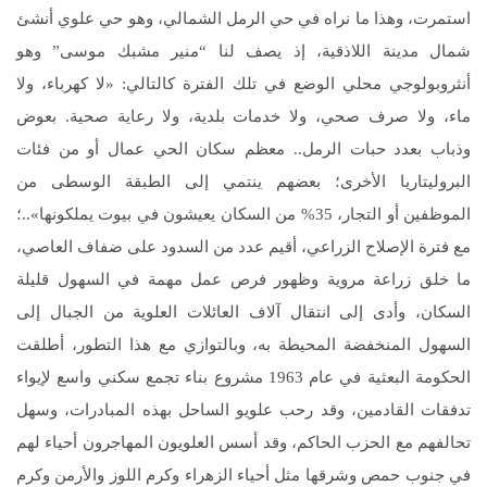
استمرت، وهذا ما نراه في حي الرمل الشمالي، وهو حي علوي أنشئ
شمال مدينة اللاذقية، إذ يصف لنا “منير مشبك موسى” وهو
أنثروبولوجي محلي الوضع في تلك الفترة كالتالي: «لا كهرباء، ولا
ماء، ولا صرف صحي، ولا خدمات بلدية، ولا رعاية صحية. بعوض
وذباب بعدد حبات الرمل.. معظم سكان الحي عمال أو من فئات
البروليتاريا الأخرى؛ بعضهم ينتمي إلى الطبقة الوسطى من
الموظفين أو التجار، 35% من السكان يعيشون في بيوت يملكونها»..؛
مع فترة الإصلاح الزراعي، أقيم عدد من السدود على ضفاف العاصي،
ما خلق زراعة مروية وظهور فرص عمل مهمة في السهول قليلة
السكان، وأدى إلى انتقال آلاف العائلات العلوية من الجبال إلى
السهول المنخفضة المحيطة به، وبالتوازي مع هذا التطور، أطلقت
الحكومة البعثية في عام 1963 مشروع بناء تجمع سكني واسع لإيواء
تدفقات القادمين، وقد رحب علويو الساحل بهذه المبادرات، وسهل
تحالفهم مع الحزب الحاكم، وقد أسس العلويون المهاجرون أحياء لهم
في جنوب حمص وشرقها مثل أحياء الزهراء وكرم اللوز والأرمن وكرم