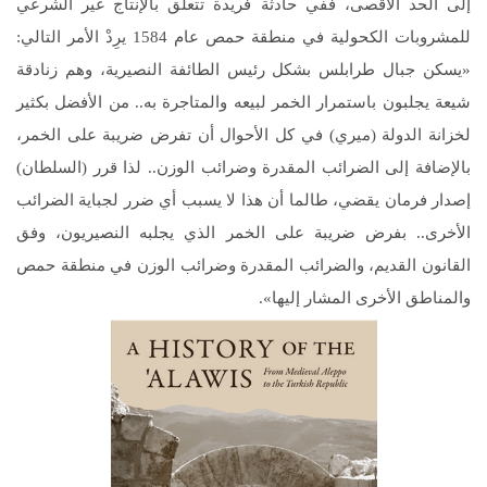
إلى الحد الأقصى، ففي حادثة فريدة تتعلق بالإنتاج غير الشرعي
للمشروبات الكحولية في منطقة حمص عام 1584 يرِدْ الأمر التالي:
«يسكن جبال طرابلس بشكل رئيس الطائفة النصيرية، وهم زنادقة
شيعة يجلبون باستمرار الخمر لبيعه والمتاجرة به.. من الأفضل بكثير
لخزانة الدولة (ميري) في كل الأحوال أن تفرض ضريبة على الخمر،
بالإضافة إلى الضرائب المقدرة وضرائب الوزن.. لذا قرر (السلطان)
إصدار فرمان يقضي، طالما أن هذا لا يسبب أي ضرر لجباية الضرائب
الأخرى.. بفرض ضريبة على الخمر الذي يجلبه النصيريون، وفق
القانون القديم، والضرائب المقدرة وضرائب الوزن في منطقة حمص
والمناطق الأخرى المشار إليها».