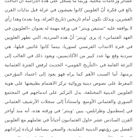
عشائر وزعامات محلية. وربما ما يُسجَّلُ على هذه الدراسة أنّ الباحث
بالغ في فكرة أنّ العلويين كانوا يعيشون في عزلة قبل بدايات القرن
العشرين، وبذلك نكون أمام تاريخين (تاريخ العزلة، وما بعده) وهذا رأي
لا يوافقه عليه “ستيفن وينتر” في ورقة مهمة له بعنوان «العلويون في
العهد العثماني» إذ يرى ’وينتر‘ أنّ هذه السردية، التي تظهر العلويين
في فترة الانتداب الفرنسي لسوريا، بينما كانوا غائبين قبلها، هي
سردية وقع بها عدد كبير من الأكاديميين، ويعود ذلك في الغالب إلى
النزعة العامة في «التأريخ القومي» الحديث لرفض الفترة العثمانية
برمتها، أما السبب الأهم كما يراه فهو يعود إلى اعتماد المؤرخين
المفرط على نصوص دينية ورِوائية تركز الاهتمام بطبيعتها على هوية
العلويين الدينية المختلفة، بدل التركيز على اندماجهم في المجتمع
السوري والعثماني الأوسع. واستناداً إلى سجلات الأرشيف العثماني
في إسطنبول وطرابلس، يبين ’وينتر‘ في ورقته هذه، أنه منذ أواخر
القرن السادس عشر حاول العثمانيون أحياناً في تعاملهم مع العلويين
الفصل بين رؤيتهم الدينية التقليدية، والسعي ببساطة لزيادة إيراداتهم