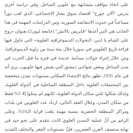
على اتخاذ مواقف متشابهة مع علويي الساحل. وفي دراسة أخرى
يدرس “آلان جورح” اقتصاد سوق بشار الاجتماعي، الذي لعب دوراً
مساعداً في حدوث الانتفاضة السورية. ومن الدراسات المهمة في هذا
الجانب هي التي أعدها “فابريس بالانش” (جامعة ليون2) بعنوان «روح
على الشام يا ابني: التحولات الديموغرافية العلوية» التي حاول فيها
قراءة تاريخ العلويين في سوريا خلال مئة سنة من زاوية الديموغرافيا،
ومن خلال إجراء جولات ميدانية عديدة في فترة ما قبل الحرب في
مدن الساحل وبعض ضواحي دمشق التي يعيش فيها علويون، يرى أنه
في عام 1935، تظهر نتائج الإحصاء السكاني مستويات تمدن منخفضة
بين المجتمعات العلوية داخل المنطقة الساحلية في الدولة العلوية،
ولذلك شكلوا ثلثي سكان الدولة العلوية، لكنهم لم يمثلوا إلا 3% فقط
من سكان المدن، وخلال العقد التالي، ازداد عدد العلويين في بلدات
ومراكز المنطقة الحضرية بنسبة مهمة بلغت قرابة الـ10%، وعلى
الرغم من أنّ عملية التمدن العلوي كانت تتقدم على نحو جيد في
نهاية منتصف القرن العشرين، فإنّ مستويات الفقر والتخلف الشديد