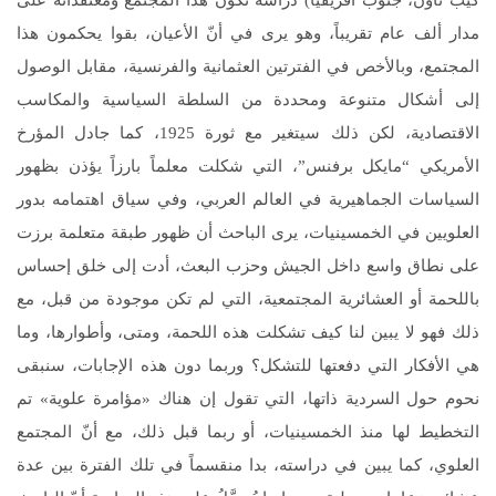
كيب تاون، جنوب افريقيا) دراسة تكوّن هذا المجتمع ومعتقداته على
مدار ألف عام تقريباً، وهو يرى في أنّ الأعيان، بقوا يحكمون هذا
المجتمع، وبالأخص في الفترتين العثمانية والفرنسية، مقابل الوصول
إلى أشكال متنوعة ومحددة من السلطة السياسية والمكاسب
الاقتصادية، لكن ذلك سيتغير مع ثورة 1925، كما جادل المؤرخ
الأمريكي “مايكل برفنس”، التي شكلت معلماً بارزاً يؤذن بظهور
السياسات الجماهيرية في العالم العربي، وفي سياق اهتمامه بدور
العلويين في الخمسينيات، يرى الباحث أن ظهور طبقة متعلمة برزت
على نطاق واسع داخل الجيش وحزب البعث، أدت إلى خلق إحساس
باللحمة أو العشائرية المجتمعية، التي لم تكن موجودة من قبل، مع
ذلك فهو لا يبين لنا كيف تشكلت هذه اللحمة، ومتى، وأطوارها، وما
هي الأفكار التي دفعتها للتشكل؟ وربما دون هذه الإجابات، سنبقى
نحوم حول السردية ذاتها، التي تقول إن هناك «مؤامرة علوية» تم
التخطيط لها منذ الخمسينيات، أو ربما قبل ذلك، مع أنّ المجتمع
العلوي، كما يبين في دراسته، بدا منقسماً في تلك الفترة بين عدة