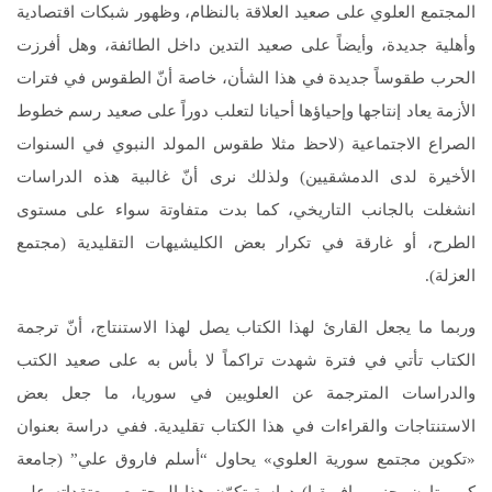
المجتمع العلوي على صعيد العلاقة بالنظام، وظهور شبكات اقتصادية
وأهلية جديدة، وأيضاً على صعيد التدين داخل الطائفة، وهل أفرزت
الحرب طقوساً جديدة في هذا الشأن، خاصة أنّ الطقوس في فترات
الأزمة يعاد إنتاجها وإحياؤها أحيانا لتعلب دوراً على صعيد رسم خطوط
الصراع الاجتماعية (لاحظ مثلا طقوس المولد النبوي في السنوات
الأخيرة لدى الدمشقيين) ولذلك نرى أنّ غالبية هذه الدراسات
انشغلت بالجانب التاريخي، كما بدت متفاوتة سواء على مستوى
الطرح، أو غارقة في تكرار بعض الكليشيهات التقليدية (مجتمع
العزلة).
وربما ما يجعل القارئ لهذا الكتاب يصل لهذا الاستنتاج، أنّ ترجمة
الكتاب تأتي في فترة شهدت تراكماً لا بأس به على صعيد الكتب
والدراسات المترجمة عن العلويين في سوريا، ما جعل بعض
الاستنتاجات والقراءات في هذا الكتاب تقليدية. ففي دراسة بعنوان
«تكوين مجتمع سورية العلوي» يحاول “أسلم فاروق علي” (جامعة