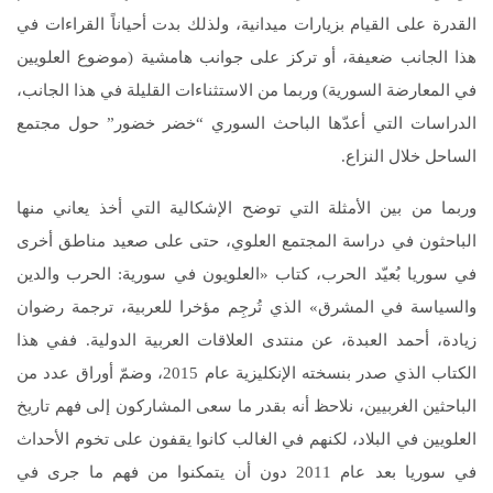
القدرة على القيام بزيارات ميدانية، ولذلك بدت أحياناً القراءات في
هذا الجانب ضعيفة، أو تركز على جوانب هامشية (موضوع العلويين
في المعارضة السورية) وربما من الاستثناءات القليلة في هذا الجانب،
الدراسات التي أعدّها الباحث السوري “خضر خضور” حول مجتمع
الساحل خلال النزاع.
وربما من بين الأمثلة التي توضح الإشكالية التي أخذ يعاني منها
الباحثون في دراسة المجتمع العلوي، حتى على صعيد مناطق أخرى
في سوريا بُعيّد الحرب، كتاب «العلويون في سورية: الحرب والدين
والسياسة في المشرق» الذي تُرجِم مؤخرا للعربية، ترجمة رضوان
زيادة، أحمد العبدة، عن منتدى العلاقات العربية الدولية. ففي هذا
الكتاب الذي صدر بنسخته الإنكليزية عام 2015، وضمّ أوراق عدد من
الباحثين الغربيين، نلاحظ أنه بقدر ما سعى المشاركون إلى فهم تاريخ
العلويين في البلاد، لكنهم في الغالب كانوا يقفون على تخوم الأحداث
في سوريا بعد عام 2011 دون أن يتمكنوا من فهم ما جرى في