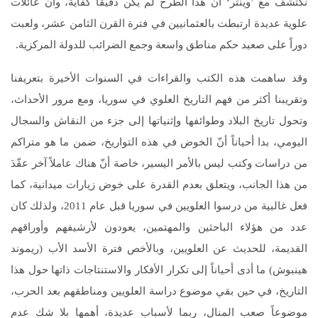
نكتشف مع ’وينتر‘ أنّ هذا الطرح لم يكن دقيقاً كفايةً، وأنّ عائلات
علوية عديدة ارتبطت بالعثمانيين في فترة القرن الثامن عشر، ولعبت
دوراً على صعيد حكم مناطق واسعة وجمع الضرائب للدولة المركزية.
وقد ساهمت هذه الكتب والقراءات في السنوات الأخيرة بتعريفنا
وتقريبنا أكثر من فهم التاريخ العلوي في سوريا، ومع مرور الأحداث،
وتحول تاريخ البلاد وطوائفها وإثنياتها إلى جزء من النقاش والسجال
اليومي، بدا أحياناً أنّ الخوض في هذه التواريخ، ضمن ما هو متراكم
من دراسات وكتب ليس بالأمر اليسير، خاصة أنّ هناك عاملاً آخر عقّدَ
من هذا الجانب، ويتعلق بعدم القدرة على خوض زيارات ميدانية، كما
فعل غالبية من درسوا العلويين في سوريا قبل عام 2011، ولذلك كان
عدد من هؤلاء الباحثين والمهتمين، يعودون لأرشيفهم وأوراقهم
القديمة، للحديث عن العلويين، وبالأخص فترة الأسد الأب (ريموند
هينبوش) ما أدى أحياناً إلى تكرار الأفكار والاستنتاجات ذاتها حول هذا
التاريخ، في حين بقي موضوع دراسة العلويين ومناطقهم بعد الحرب،
موضوعاً صعب المنال، ربما لأسباب عديدة، أهمها بلا شك عدم