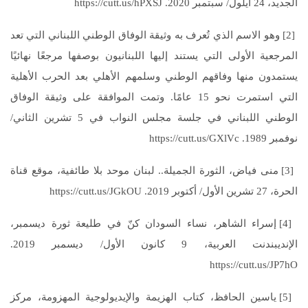
الجديد، 24 أيلول/ سبتمبر 2020. https://cutt.us/hPXSJ
[2] وهو الاسم الذي تُعرف به وثيقة الوفاق الوطني اللبناني التي تعد
المرجعية الأولى التي يستند إليها اللبنانيون بوصفها مرجعًا نهائيًا
يستمدون منها وفاقهم الوطني وسلمهم الأهلي بعد الحرب الأهلية
التي استمرت نحو 15 عامًا. وتمت الموافقة على وثيقة الوفاق
الوطني اللبناني في جلسة مجلس النواب في 5 تشرين الثاني/
نوفمبر 1989. https://cutt.us/GXlVc
[3] منى فياض، الثورة الجميلة.. لبنان موحد بلا طائفية، موقع قناة
الحرة، 27 تشرين الأول/ أكتوبر 2019. https://cutt.us/JGkOU
[4] إسراء الشاهر، نساء السودان كنّ في طليعة ثورة ديسمبر،
الإنديبندنت العربية، 9 كانون الأول/ ديسمبر 2019.
https://cutt.us/JP7hO
[5] ياسين الحافظ، كتاب الهزيمة والإيديولوجية المهزومة، مركز