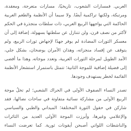
العربي. فمسارات الشعوب، تاريخيًا، مسارات متعرجة، ومعقدة،
ومرتبكة، ولكنها تراكمية أيضًا. ولا سيما أن الأنظمة والطغم العربية
الحاكمة التي يواجهها الربيع العربي، ذات سلطات متجذرة في الحكم
لأكثر من نصف قرن، ولن تتنازل عن سلطتها بسهولة، إضافة إلى أن
معسكر الثورات المضادة لم يوفر جهدًا لإجهاض ثورات الربيع، ولم
يتوقف عن إفساد منجزاته، وهذان الأمران يوضحان، بشكل جلي،
الأمد الطويل لمرحلة الثورات العربية، وتعدد موجاته. وهذا ما أفضى
إلى فضيلة إضافية للموجة الثانية؛ تتمثل باستمرار استشعار الأنظمة
القائمة لخطر يستهدف وجودها.
تصدر النساء الصفوف الأولى في الحراك الشعبي؛ لم تخلُ موجة
الربيع الأولى من مشاركة نسائية متفاوتة في ساحات نضالها، فقد
شاركن في حقول الثورة المختلفة؛ الميداني والطبي والسياسي
والإعلامي وغيرها، وأبرزت الموجة الأولى العديد من الثائرات
والناشطات اللواتي أصبحن أيقونات ثورية. كما تعرضت النساء