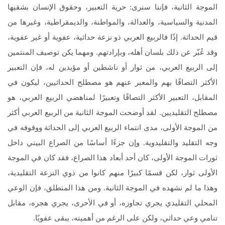
الموجة الثانية، فإننا سنرى: حرية التعبير، وحقوق الإنسان بشقيها
المدنية والسياسية، والعدالة، والمواطنة، والديمقراطية، وغيرها من
قيم الحداثة. إذًا فالربيع العربي ذو نزعة حداثية، عفوية أو غير عفوية،
وقد عُبّر عن ذلك بلسان أهله، وبإرادتهم. ومهما يكن توصيف المنتمين
إلى الربيع العربي، من ثوار أو ناشطين أو مؤيدين له، فإن التعبير
الأكثر التصاقًا بهم والمعبر عنهم هو مصطلح الحداثيين، ليكون في
المقابل، التعبير الأكثر التصاقًا وتعبيرًا لمناهضي الربيع العربي، هو
مصطلح التقليديين. لقد أوضحت الموجة الثانية من الربيع العربي أكثر
من الموجة الأولى، مدى انتماء الربيع العربي إلى الحداثة ووقوفه في
وجه التقليد والتقليدوية. وإن جزءًا أساسًا من الصراع البيني داخل
ثورات الموجة الأولى، كان أحد أبعاد هذا الصراع، فقد كان في الموجة
الأولى ثوار، لكن قسمًا كبيرًا منهم كانوا من ذوي النزعة التقليدية،
وهذا ما لم نشهده في الموجة الثانية. ومن هذا المنطلق، فإن الوعي
المحلي التقليدي يجري تجاوزه، أو في الأحرى، يجري هجره، مقابل
تنامي وعي حداثي، ولكن على الرغم من أهميته، يبقى عفويًا.