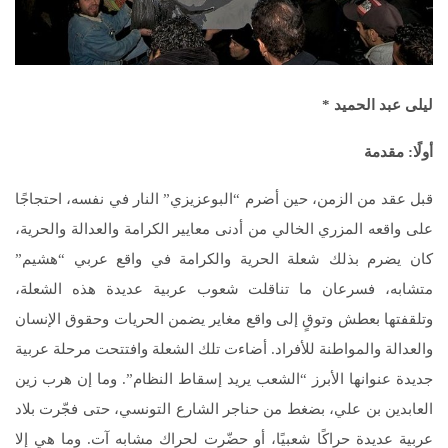
ليلى عبد الحميد *
أولًا: مقدمة
قبل عقد من الزمن، حين أضرم “البوعزيزي” النار في نفسه، احتجاجًا
على واقعه المزري الخالي من أدنى معايير الكرامة والعدالة والحرية،
كان يضرم بذلك شعلة الحرية والكرامة في واقع عربي “هشيم”
متشابه، فسرعان ما تناقلت شعوب عربية عديدة هذه الشعلة،
وتلقفتها بعطش وتوقٍ إلى واقع مغاير يضمن الحريات وحقوق الإنسان
والعدالة والمواطنة للأفراد. أضاءت تلك الشعلة وافتتحت مرحلة عربية
جديدة عنوانها الأبرز “الشعب يريد إسقاط النظام”. وما إن هرب زين
العابدين بن علي، بضغط من حناجر الشارع التونسي، حتى فجّرت بلاد
عربية عديدة حراكًا شعبيًا، أو حضّرت لحراك مشابه آت. وما هي إلا