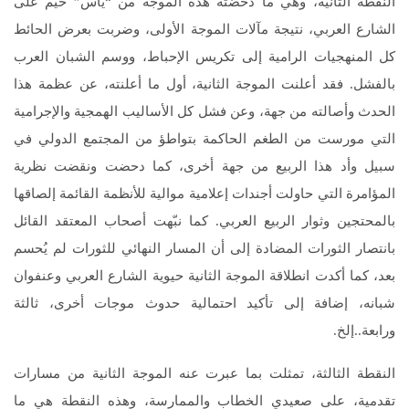
النقطة الثانية، وهي ما دحضته هذه الموجة من “يأس” خيّم على
الشارع العربي، نتيجة مآلات الموجة الأولى، وضربت بعرض الحائط
كل المنهجيات الرامية إلى تكريس الإحباط، ووسم الشبان العرب
بالفشل. فقد أعلنت الموجة الثانية، أول ما أعلنته، عن عظمة هذا
الحدث وأصالته من جهة، وعن فشل كل الأساليب الهمجية والإجرامية
التي مورست من الطغم الحاكمة بتواطؤ من المجتمع الدولي في
سبيل وأد هذا الربيع من جهة أخرى، كما دحضت ونقضت نظرية
المؤامرة التي حاولت أجندات إعلامية موالية للأنظمة القائمة إلصاقها
بالمحتجين وثوار الربيع العربي. كما نبّهت أصحاب المعتقد القائل
بانتصار الثورات المضادة إلى أن المسار النهائي للثورات لم يُحسم
بعد، كما أكدت انطلاقة الموجة الثانية حيوية الشارع العربي وعنفوان
شبانه، إضافة إلى تأكيد احتمالية حدوث موجات أخرى، ثالثة
ورابعة..إلخ.
النقطة الثالثة، تمثلت بما عبرت عنه الموجة الثانية من مسارات
تقدمية، على صعيدي الخطاب والممارسة، وهذه النقطة هي ما