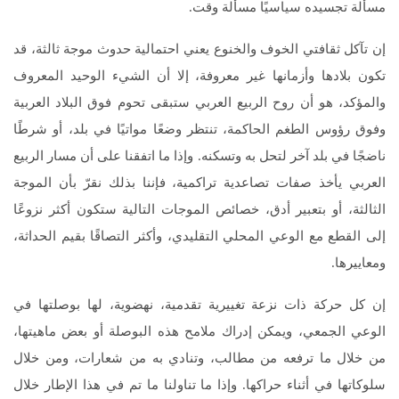
مسألة تجسيده سياسيًا مسألة وقت.
إن تآكل ثقافتي الخوف والخنوع يعني احتمالية حدوث موجة ثالثة، قد
تكون بلادها وأزمانها غير معروفة، إلا أن الشيء الوحيد المعروف
والمؤكد، هو أن روح الربيع العربي ستبقى تحوم فوق البلاد العربية
وفوق رؤوس الطغم الحاكمة، تنتظر وضعًا مواتيًا في بلد، أو شرطًا
ناضجًا في بلد آخر لتحل به وتسكنه. وإذا ما اتفقنا على أن مسار الربيع
العربي يأخذ صفات تصاعدية تراكمية، فإننا بذلك نقرّ بأن الموجة
الثالثة، أو بتعبير أدق، خصائص الموجات التالية ستكون أكثر نزوعًا
إلى القطع مع الوعي المحلي التقليدي، وأكثر التصاقًا بقيم الحداثة،
ومعاييرها.
إن كل حركة ذات نزعة تغييرية تقدمية، نهضوية، لها بوصلتها في
الوعي الجمعي، ويمكن إدراك ملامح هذه البوصلة أو بعض ماهيتها،
من خلال ما ترفعه من مطالب، وتنادي به من شعارات، ومن خلال
سلوكاتها في أثناء حراكها. وإذا ما تناولنا ما تم في هذا الإطار خلال