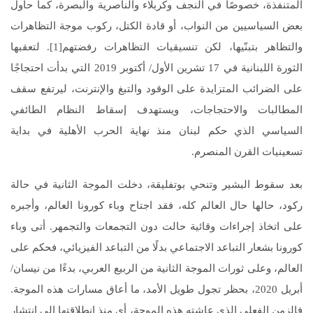
المتنفذة، خصوصًا في النجف وكربلاء والناصرية والبصرة، كما حاول
بعض السياسيين من النواب، أو قادة الكتل، ركوب موجة التظاهرات
والتظاهر بتبنّيها، لكن تنسيقيات التظاهرات رفضتهم[1]. لتعقبها
الثورة اللبنانية في 17 تشرين الأول/ أكتوبر 2019 التي بدأت احتجاجًا
على الضرائب المتزايدة على الوقود والتبغ والإنترنت، ليرتفع سقف
المطالبات والاحتجاجات، ويستهدف إسقاط النظام الطائفي
السياسي الذي حكم لبنان منذ نهاية الحرب الأهلية في بداية
تسعينيات القرن المنصرم.
بعد سقوط البشير وتنحي بوتفليقة، دخلت الموجة الثانية في حالة
ركود، حالها حال العالم كله، فقد اجتاح وباء كورونا العالم، وأجبره
على اتخاذ إجراءات وقائية حالت دون التجمعات والتجمهر. أتى وباء
كورونا بشعار التباعد الاجتماعي بدلًا من التباعد الفيزيائي، فحكم على
العالم، وعلى ثورات الموجة الثانية من الربيع العربي، بدءًا من نيسان/
أبريل 2020، بحظر تجول طويل الأمد، ما أعاق مسارات هذه الموجة.
فالزمن الفعلي الذي عاشته هذه الموجة، أي منذ انطلاقتها إلى انتشار