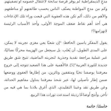
مدعٍ الديمقراطية لم يوفر فرصة سانحة لاعتقال خصومه أو تصفيتهم.
وكم من مدعٍ المواطنة يصنّف الناس بحسب طائفتهم أو مناطقهم.
والأهم من ذلك، ألم تكن هذه العفوية التي قبعت وراء تلك الإدعاءات
هي أحد أهم نقاط ضعف الموجة الأولى، وأحد الأسباب الرئيسة
لانهزامها؟!
يقول المفكر ياسين الحافظ: “إن شعبًا يعي مغزى تجربته لا يمكن،
على المدى الطويل، أن يُغلب. بل سيجعل من الهزيمة محركًا نضاليًا،
عبر عملية مراجعة نقدية وجذرية لتجربته الماضية، تتيح شق طريق
جديدة للثورة العربية”[5]. فالأهمية على هذا الصعيد تتوجه إلى خروج
معرفتنا بوصفنا نخبًا ومثقفين وثائرين، من إطارها العفوي ووضعها
ضمن إطار تأصيلي لها، عبر شحذ معرفتنا بتناول مفاهيم الحداثة،
وعن طريق نقد وعينا التقليدي، الذي أغرق بلادنا بما هي فيه من
تأخر، وأنتج أوضاعًا رديئة استدعت ثورات هذا الربيع.
خامسًا: خاتمة