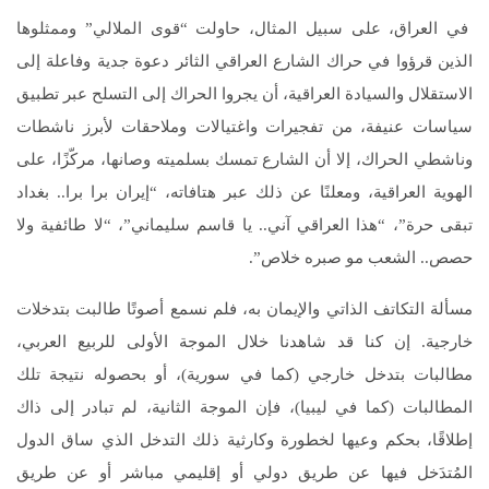
في العراق، على سبيل المثال، حاولت “قوى الملالي” وممثلوها
الذين قرؤوا في حراك الشارع العراقي الثائر دعوة جدية وفاعلة إلى
الاستقلال والسيادة العراقية، أن يجروا الحراك إلى التسلح عبر تطبيق
سياسات عنيفة، من تفجيرات واغتيالات وملاحقات لأبرز ناشطات
وناشطي الحراك، إلا أن الشارع تمسك بسلميته وصانها، مركّزًا، على
الهوية العراقية، ومعلنًا عن ذلك عبر هتافاته، “إيران برا برا.. بغداد
تبقى حرة”، “هذا العراقي آني.. يا قاسم سليماني”، “لا طائفية ولا
حصص.. الشعب مو صبره خلاص”.
مسألة التكاتف الذاتي والإيمان به، فلم نسمع أصوتًا طالبت بتدخلات
خارجية. إن كنا قد شاهدنا خلال الموجة الأولى للربيع العربي،
مطالبات بتدخل خارجي (كما في سورية)، أو بحصوله نتيجة تلك
المطالبات (كما في ليبيا)، فإن الموجة الثانية، لم تبادر إلى ذاك
إطلاقًا، بحكم وعيها لخطورة وكارثية ذلك التدخل الذي ساق الدول
المُتدَخل فيها عن طريق دولي أو إقليمي مباشر أو عن طريق