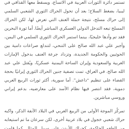
تستمر دائرة الثورات العربية في الاتساع، ويسقط معها القذافي في
ليبيا، بضغط السلاح؛ بعد أن تحول الحراك الثوري الشعبي السلمي
إلى حراك مسلح، نتيجة حملة العنف التي تعرض لها، لكن الحراك
المسلح تبعه التدخل الدولي العسكري المباشر أيضًا. أما ثورة البحرين
فقد تم وأدها خليجيًا، بينما استمر الحراك الثوري السلمي في اليمن،
وأجبر علي عبد الله صالح على التنحي، لتندلع صراعات دامية بين
الحوثيين والحكومة الجديدة، وتزداد جرعة العنف بدخول الإمارات
العربية والسعودية وإيران الساحة اليمنية عسكريًا، ويُقتل علي عبد
الله صالح. في العراق، تمت تصفية جنين الحراك الثوري إيرانيًا بحجة
القضاء على تنظيم “داعش”. أما سورية، أكثر ثورات الربيع العربي
دموية، فقد انتصر فيها نظام الأسد على معارضيه، بدعم إيراني
وروسي مباشرين.
تمركُز الموجة الأولى من الربيع العربي في البلاد الآنفة الذكر، واكبه
حراك شعبي خجول في بلاد عربية أخرى، لكن سرعان ما تم استيعابه
من الطغم الحاكمة، كحراك الأردن على سبيل المثال. كما قامت