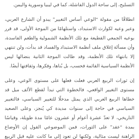
التسليح، إلى ساحة الدول الفاشلة، كما في ليبيا وسورية واليمن.
انطلاقًا من مقولة “الوعي أساس التغيير” يبدو أن الشارع العربي،
وعبر وعيه لكوارث الاستبداد، واستلهامًا من الموجة الأولى، قد قرر
بوعيه الجمعي القطيعة مع تلك الأنظمة الشمولية والطغم الفاسدة،
وأن مسألة إغلاق ملف أنظمة الاستبداد والفساد قد بدأت، ولن تنتهي
إلا بانتهاء تلك الأنظمة، وقد طالت الموجة الثانية بنضالها ليس
الأنظمة السياسية القائمة فحسب، بل بُناها، وفكرها، وثقافتها أيضًا.
إن ثورات الربيع العربي فعلت فعلها على مستوى الوعي، وعلى
مستوى التغيير الواقعي، فالخطوة التي تبدأ لقطع الألف ميل قد
خطاها الربيع العربي الذي يمثل مدخلًا للتغيير السياسي، فالتغيير
السياسي في حاجة إلى سنوات مديدة كي يُنجز، وعلى الصعيد
التاريخي، لا تعدّ عشرة أعوام أو عشرون عامًا مدة طويلة، وقياسًا
بمدة “عقد” على الثورات، فمن الموضوعي القول إن الأوضاع
الراهنة ليست مثالية، ولكنها لن تعود إلى ما كانت عليه قبل الربيع