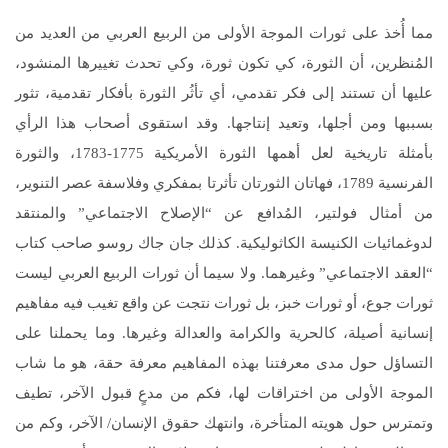
مما أُخذ على ثورات الموجة الأولى من الربيع العربي من العديد من
المُنظرين، أن الثورة، كي تكون ثورة، وكي تحدث تغييرها المنشود،
عليها أن تستند إلى فكر تقدمي، أي تأثُر الثورة بأفكار تقدمية، تثور
بسببها ومن أجلها، وتعيد إنتاجها. وقد استقوى أصحاب هذا الرأي
بأمثلة تاريخية لعل أهمها الثورة الأمريكية 1775-1783، والثورة
الفرنسية 1789، فهاتان الثورتان تأثرتا بمفكري وفلاسفة عصر التنوير،
من أمثال فولتير، المُدافع عن “الإصلاح الاجتماعي” والمنتقد
لدوغمائيات الكنيسة الكاثوليكية. كذلك جان جاك روسو صاحب كتاب
“العقد الاجتماعي” وغيرهما. ولا سيما أن ثورات الربيع العربي ليست
ثورات جوع، أو ثورات خبز، بل ثورات نتجت عن واقع تغيب فيه مفاهيم
إنسانية أصيلة، كالحرية والكرامة والعدالة وغيرها. وما يحملنا على
التساؤل حول مدى معرفتنا بهذه المفاهيم معرفة حقة، هو ما شاب
الموجة الأولى من اختراقات لها، فكم من مدعٍ قبول الآخر، تطيف
وتمترس حول هويته المتأخرة، وانتهك حقوق الإنسان/ الآخر، وكم من