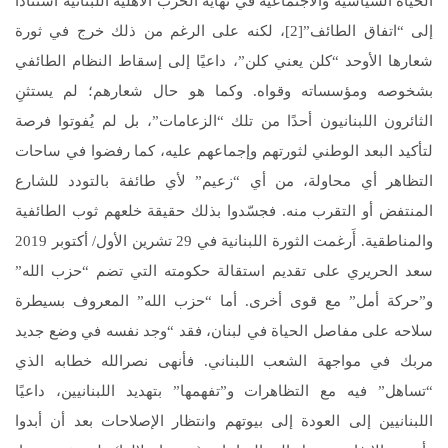
الحياة السياسية والاجتماعية في نهاية الحرب الأهلية اللبنانية استنادًا
إلى “اتفاق الطائف”[2]، لكنه على الرغم من ذلك خرج في ثورة
شعارها الأوحد “كلن يعني كلن”، داعيًا إلى إسقاط النظام الطائفي
بشخوصه ومؤسساته وقواه. وكما هو حال شعارهم؛ لم يستثنِ
الثائرون اللبنانيون أحدًا من تلك “الزعامات”، بل لم يُفوتوا فرصة
لتأكيد البعد الوطني لثورتهم وإجماعهم عليه، كما رفضوا في ساحات
التظاهر أي محاولة، من أي “زعيم” لأي طائفة بالتودد للشارع
المنتفض أو التقرب منه. فجسّدوا بذلك حقيقة خلعهم ثوب الطائفية
والمناطقية. أَرغمت الثورة اللبنانية في 29 تشرين الأول/ أكتوبر 2019
سعد الحريري على تقديم استقالة حكومته التي تضم “حزب الله”
و”حركة أمل” مع قوى أخرى. أما “حزب الله” المعروف بسيطرة
سلاحه على مفاصل الحياة في لبنان، فقد “وجد نفسه في وضع جديد
مربك في مواجهة الشعب اللبناني. فأنهى نصرالله خطابه الذي
“تساهل” فيه مع التظاهرات و”تفهمها” بتهديد اللبنانيين، داعيًا
اللبنانيين إلى العودة إلى بيوتهم وانتظار الإصلاحات بعد أن أبدوا