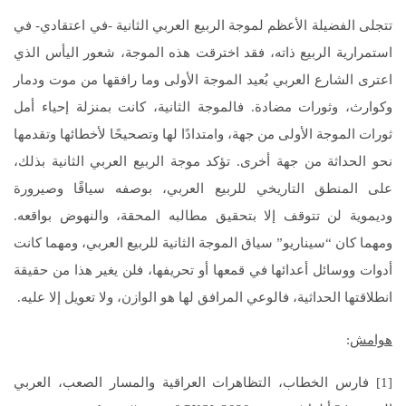
تتجلى الفضيلة الأعظم لموجة الربيع العربي الثانية -في اعتقادي- في
استمرارية الربيع ذاته، فقد اخترقت هذه الموجة، شعور اليأس الذي
اعترى الشارع العربي بُعيد الموجة الأولى وما رافقها من موت ودمار
وكوارث، وثورات مضادة. فالموجة الثانية، كانت بمنزلة إحياء أمل
ثورات الموجة الأولى من جهة، وامتدادًا لها وتصحيحًا لأخطائها وتقدمها
نحو الحداثة من جهة أخرى. تؤكد موجة الربيع العربي الثانية بذلك،
على المنطق التاريخي للربيع العربي، بوصفه سياقًا وصيرورة
وديموية لن تتوقف إلا بتحقيق مطالبه المحقة، والنهوض بواقعه.
ومهما كان “سيناريو” سياق الموجة الثانية للربيع العربي، ومهما كانت
أدوات ووسائل أعدائها في قمعها أو تحريفها، فلن يغير هذا من حقيقة
انطلاقتها الحداثية، فالوعي المرافق لها هو الوازن، ولا تعويل إلا عليه.
هوامش
:
[1] فارس الخطاب، التظاهرات العراقية والمسار الصعب، العربي