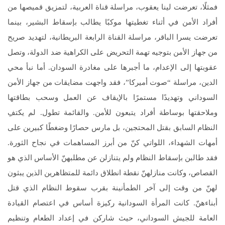
فمثلًا، تعرضت لينا يعقوب، مراسلة قناة العربية، لتمزيق قميصها من
أفراد الأمن في أثناء تغطيتها موكبًا يطالب بإسقاط البشير، بينما
تعرضت يسرا الباقر، مراسلة القناة الرابعة البريطانية، لتهديد صريح
من جهاز الأمن بتوجيه تهمة التحريض على الكراهية ضد الدولة، وتصل
عقوبتها إلى الإعدام، ما أجبرها على مغادرة السودان. أما نبأ محي
الدين، مراسلة “صوت أميركا”، فقد واجهت مضايقات من جهاز الأمن
السوداني وتهديدًا مستمرًا بالإيقاف عن العمل وسحب بطاقتها
وملاحقتها بوساطة أفراد يتبعون للأمن. والقائمة تطول. لم يكتفِ
النظام السابق بقتل المحتجين، بل مارس حصارًا وضغطًا كبيرين على
أمهات الشهداء، اللواتي كنّ من أبرز المساهمات في نجاح الثورة.
فقد طالبن بإسقاط النظام ولم يتنازلن عن مطلبهنّ الأساس الذي هو
القصاص، وكانت منازلهنّ نقطة انطلاق دائمة للمتظاهرين الذين يبثون
لهنّ من وقت إلى آخر الطمأنينة بقرب سقوط النظام الذي قتل
أبناءهنّ. كانت المرأة السودانية ركيزة أساس في اعتصام القيادة
العامة للجيش السوداني، حيث شاركن في إعداد الطعام وتنظيم