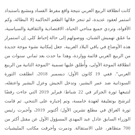
كانت انطلاقة الربيع العربي نتيجة واقع مفرط الفساد ومشبع باستبداد
استمر لعقود عديدة، لم تنجز خلالها الطغم الحاكمة إلا البطالة، وكم
الأفواه، وتردي جميع مناحي الحياة، الاقتصادية والثقافية والسياسية،
ما عمّق تهميش الشبان، ووصولهم إلى حالة إحباط كلي. إن استمرار
هذه الأوضاع في باقي البلاد العربية، جعل إمكانية نشوء موجة جديدة
من الربيع العربي قائمة وواردة، وهذا ما حدث بعد ثماني سنوات من
انطلاقة الموجة الأولى، وأُطلق عليها تسمية “الموجة الثانية من الربيع
العربي”. ففي 19 كانون الأول/ ديسمبر 2018، انطلقت الثورة
السودانية ضد عمر البشير، وتدخل الجيش وعزل البشير واعتقله،
لتتبعها ثورة الجزائر في 22 شباط/ فبراير 2019 التي جاءت رفضًا
لترشح بوتفليقة لعهدة خامسة، وتم إجباره على التنحي. ثم قامت
ثورة العراق في مطلع تشرين الأول/ أكتوبر 2019، وأجبرت رئيس
الوزراء السابق عادل عبد المهدي المسؤول الأول عن مقتل أكثر من
700 متظاهر، على الاستقالة. ودمرت وأحرقت مكاتب المليشيات