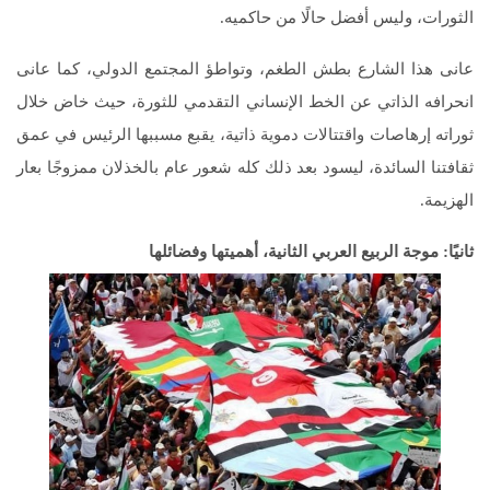
الثورات، وليس أفضل حالًا من حاكميه.
عانى هذا الشارع بطش الطغم، وتواطؤ المجتمع الدولي، كما عانى
انحرافه الذاتي عن الخط الإنساني التقدمي للثورة، حيث خاض خلال
ثوراته إرهاصات واقتتالات دموية ذاتية، يقبع مسببها الرئيس في عمق
ثقافتنا السائدة، ليسود بعد ذلك كله شعور عام بالخذلان ممزوجًا بعار
الهزيمة.
ثانيًا: موجة الربيع العربي الثانية، أهميتها وفضائلها