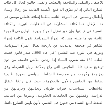
للاعتقال والتنكيل والملاحقة والتعذيب والقتل، حالهن كحال كل فئات
الشارع الثائر، إذ لم تفرّق آلة قمع الأنظمة القائمة بين رجال ونساء
وأطفال ومسنين. في الموجة الثانية، يمكننا إضافة عاملين مهمين في
هذا الإطار، هما كثافة المشاركة في الفاعليات الثورية، والكثافة
النسبية في قيادتها. وإن خير تمثيل للمرأة ودورها الوازن في الموجة
الثانية، هو ما مثلته مشاركة المرأة السودانية. تقول الكاتبة إسراء
الشاهر في صحيفة إندبندنت عن تاريخية نضال المرأة السودانية،
ودورها في الثورة ضد البشير: “في عام 1996، صدر قانون قضت
المادة 152 منه بضرب النساء إذا ارتدين ملابس فاضحة من دون
توضيح ماهية تلك الملابس التي راح يحدِّدها رجل الشرطة وفق
(مزاجه). وحُرمت من ممارسة النشاط السياسي بصورة طبيعية
بضغط من الجانبين (الأهل والحكومة)، حيث كان رائجًا اعتقال
الناشطات السياسيات فترات طويلة، وتعذيبهنّ وحرمانهنّ من
الدراسة، وفصلهنّ من الجامعات الحكومية، وغيرها من أساليب
الضغط لمنع النساء من حقهنّ في التعبير، لأنهنّ يلهبن الشارع دائمًا،