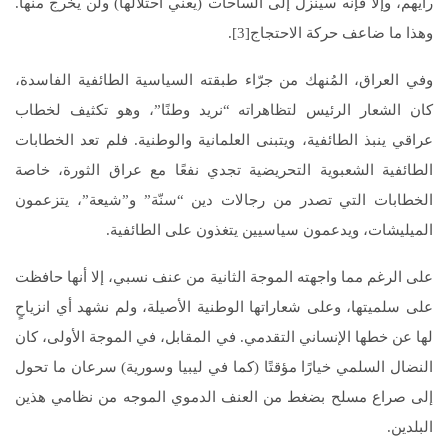
رأيهم، وإلا فإنه سينزل إلى الساحات (يعني احتلالها) ولن يخرج منها.
وهذا ما ضاعف حركة الاحتجاج[3].
وفي العراق، المُنهك من جرّاء طبقته السياسية الطائفية الفاسدة،
كان الشعار الرئيس لتظاهراته “نريد وطنًا”، وهو تكثيف لخطاب
عراقي ينبذ الطائفية، ويتبنى العلمانية والوطنية. فلم تعد الخطابات
الطائفية الشعبوية التحريضية تجدي نفعًا مع عراق الثورة، خاصة
الخطابات التي تصدر من رجالات دين “سنّة” و”شيعة”، يتزعمون
الميليشات، ويدعمون سياسيين يتغذون على الطائفية.
على الرغم مما واجهته الموجة الثانية من عنف نسبي، إلا أنها حافظت
على سلميتها، وعلى شعاراتها الوطنية الأصيلة، ولم نشهد أي انزياحٍ
لها عن خطها الإنساني التقدمي. في المقابل، في الموجة الأولى، كان
النضال السلمي خيارًا مؤقتًا (كما في ليبيا وسورية) سرعان ما تحول
إلى صراع مسلح بضغط من العنف الدموي الموجه من نظامي هذين
البلدين.