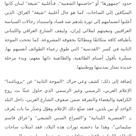
حدود “جمهورها” أو “حاضنتها الشعبية”، فـأغلبية “شيعة” لبنان كانوا
السبّاقين إلى الساحات، كما هو حال أغلبية “شيعة” العراق، الذين
أعلنوا انضمامهم إلى ثورة بلدهم ضد فساد واستبداد رجالات السياسة
العراقيين وتبعيتهم لملالي إيران، وليقف الشارع العراقي واللبناني
بأطيافه كافة متكاتفًا ومطالبًا بحقوقه المشروعة. كما نجحت الموجة
الثانية في كسر “القدسية” التي طوق زعماء الطوائف أنفسهم بها،
مبشّرة بأفول أصنام الطائفية، والطائفية ذاتها معهم، وبدء مرحلة
جديدة تمتاز بمدنيتها ووطنيتها.
إضافة إلى ذلك؛ كشف وعي حراك “الموجة الثانية” عن “بروباغندا”
الإعلام العربي، الرسمي وغير الرسمي الذي حاول عبثًا بث روح
الكراهية والبغضاء والتفرقة ضمن صفوف الشارع العربي، داخل البلد
الواحد أو بين بلدين، فقد صنّع ذلك الإعلام وهوّل وصدّر ما بات يُعرف
بـ “العنصرية اللبنانية” و”الصراع السني الشيعي” و”عراق قاسم
سليماني”، وهذا ما دحضته ثورات هذه البلاد، فقد امتلأت ساحات
التظاهر اللبنانية بلافتات وهتافات تعبر عن تضامن واسع مع السوريين