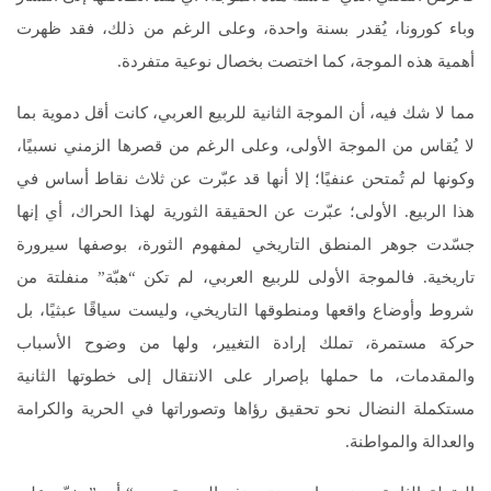
وباء كورونا، يُقدر بسنة واحدة، وعلى الرغم من ذلك، فقد ظهرت
أهمية هذه الموجة، كما اختصت بخصال نوعية متفردة.
مما لا شك فيه، أن الموجة الثانية للربيع العربي، كانت أقل دموية بما
لا يُقاس من الموجة الأولى، وعلى الرغم من قصرها الزمني نسبيًا،
وكونها لم تُمتحن عنفيًا؛ إلا أنها قد عبّرت عن ثلاث نقاط أساس في
هذا الربيع. الأولى؛ عبّرت عن الحقيقة الثورية لهذا الحراك، أي إنها
جسّدت جوهر المنطق التاريخي لمفهوم الثورة، بوصفها سيرورة
تاريخية. فالموجة الأولى للربيع العربي، لم تكن “هبّة” منفلتة من
شروط وأوضاع واقعها ومنطوقها التاريخي، وليست سياقًا عبثيًا، بل
حركة مستمرة، تملك إرادة التغيير، ولها من وضوح الأسباب
والمقدمات، ما حملها بإصرار على الانتقال إلى خطوتها الثانية
مستكملة النضال نحو تحقيق رؤاها وتصوراتها في الحرية والكرامة
والعدالة والمواطنة.