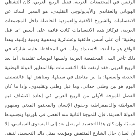
الرئيس في المجتمعات العربية، فقبل الربيع العربي، كان التشظي
الهوياتي والعقائدي والأيديولوجي التقليدي، هو المعبر السائد عن
الانقسامات والشروخ الأفقية والعمودية الحاصلة داخل المجتمعات
العربية، فركائز هذه الانقسامات كانت قائمة على أسس “ما قبل
وطنية” أي على أسس طائفية وعشائرية ومذهبية ودينية وإثنية، وهذا
الواقع هو ما أنتجه الاستبداد ودأب في المحافظة عليه، شاركه في
ذلك تأخر البنى المجتمعية العربية ولبسها لبوسات تقليدية، أما بعد
الربيع العربي، فقد ارتقت تلك الانقسامات تبعًا لمعايير الدولة الوطنية
الحديثة وأسسها؛ ما بين مناضل في سبيلها، ومناهض لها. فالتصنيف
اليوم هو بين وطني حداثي، وما قبل وطني وتقليدوي. وإذا ما كان
الفضل للموجة الأولى من الربيع العربي في إعادة اكتشاف قيم
المواطنة والديمقراطية وحقوق الإنسان والمجتمع المدني ومفهوم
الدولة الحديثة، فإن للموجة الثانية منه الفضل في بلورتها وتجسيدها
نسبيًا، وإن كان هذا التجسيد لم يصل بعد إلى المستوى السياسي، إلا
أن لسان حال الشارع المنتفض ومؤيديه يمثل ذاك التجسيد، لتبقى