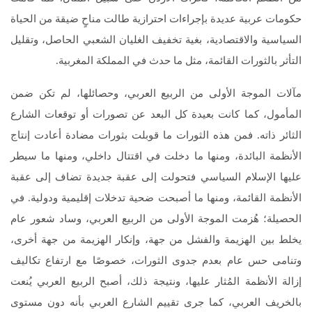
حكومات عربية عديدة بإجراءات احترازية طالت مناحٍ ضيقة من الحياة
السياسية والاقتصادية، بغية تخفيف الغليان الشعبي الحاصل، وتقليل
التأثر بالثورات القائمة، مثل ما حدث في المملكة المغربية.
مآلات الموجة الأولى من الربيع العربي، وحصائلها، لم تكن ضمن
المأمول، كما كانت بعيدة كل البعد عن تصورات أو توقعات الشارع
الثائر ذاته. فمن هذه الثورات ما قوبلت بثورات مضادة أعادت إنتاج
الأنظمة البائدة، ومنها ما دخلت في اقتتال داخلي، ومنها ما سيطر
عليها الإسلام السياسي فتحولت إلى عقبة جديدة تضاف إلى عقبة
الأنظمة القائمة، ومنها ما أصبحت ضحية تدخلات إقليمية ودولية. في
الحصيلة؛ هُزمت الموجة الأولى من الربيع العربي، وساد شعور عام
يخلط بين الهزيمة والفشل من جهة، وإنكار الهزيمة من جهة أخرى،
وتنامى حس عام بعدم جدوى الثورات، خصوصًا مع ارتفاع تكاليف
إزالة الأنظمة المُثار عليها، ونتيجة ذلك، أصبح الربيع العربي يُنعت
بالخريف العربي، كما جرى تقييم الشارع العربي بأنه دون مستوى