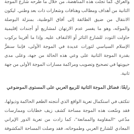
والعراق. كما تجلت هذه المناهضة، من خلال ما طرحه شارع الموجة
الثانية من أهداف ومطالب وهتافات وشعارات ذات بعد وطني. ليكون
الانتقال من ضيق الطائفة إلى آفاق الوطنية، بمنزلة البوصلة
والموجّه، وهو ما يفسر عدم الارتهان لمشاريع أو أجندات إقليمية
حاولت التودد للشارع الثائر أو الالتفاف عليه. وإذا ما أقرينا بركوب
الإسلام السياسي لثورات عديدة في الموجة الأولى، فإننا سنقرُّ
بقدرة الموجة الثانية على وعي هذه الحالة من جهة، وعلى مدى
حيويتها في تصحيح وتصويب ومراكمة مسارات الموجة الأولى من جهة
ثانية.
رابعًا: فضائل الموجة الثانية للربيع العربي على المستوى الموضوعي
تتكثف في استكمال تعرية الواقع الذي أنتجته الطغم الحاكمة وذيولها،
فقد وسّعت هذه الموجة مساحة كشف زيف خطابات وممارسات
مدّعي “المقاومة والممانعة”، كما زادت من تعرية الدور الإيراني
المعادي للشارع العربي وطموحاته، فقد وصلت المساحة المكشوفة