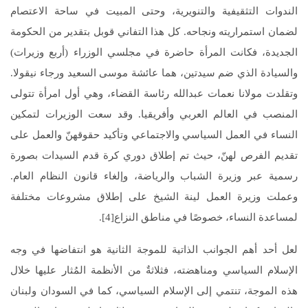
الندوات التثقيفية والتنويرية، وحتى المبيت في ساحة الاعتصام
لضمان استمراريته ونجاحه. كل هذا التفاني قوبل بتقدير من الحكومة
الجديدة، فكانت المرأة حاضرة في مجلسي الوزراء (أربع وزيرات)
والسيادة الذي ضم سيدتين، هما عائشة موسى السعيد ورجاء نيقولا.
وتقلدت مولانا نعمات عبدالله رئاسة القضاء، وهي أول امرأة تتولى
المنصب في العالم العربي وأفريقيا. وقد سعت الوزيرات لتمكين
النساء في العمل السياسي والاجتماعي وتأكيد حقوقهنّ والعمل على
تقديم الفرص لهنّ، حيث تم إطلاق دوري كرة قدم السيدات بصورة
رسمية عبر وزيرة الشباب والرياضة، وإلغاء قانون النظام العام.
وعملت وزيرة العمل لينة الشيخ على إطلاق مشروعات مختلفة
لمساعدة النساء، خصوصًا في مناطق النزاع[4].
لعل أحد أهم الجوانب الذاتية للموجة الثانية هو انتفاضها في وجه
الإسلام السياسي ومناهضته، فثلاثةٌ من الأنظمة المُثار عليها خلال
هذه الموجة، تنتمي إلى الإسلام السياسي، كما في السودان ولبنان