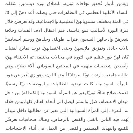
ويقمن بأدوار تُحقق نجاحات ثورية. بانطلاق ثورة ديسمبر، شكلت
النساء الأغلبية العظمى في التظاهرات حتى وصلت أعدادهنّ إلى 70
في المئة بمختلف مستوياتهنّ التعليمية والاجتماعية. وقد تعرضن خلال
فترة الثورة لأساليب قمع قاسية، فتم اعتقال آلاف الفتيات وحلاقة
شعرهنّ وإدخالهن السجون فترات طويلة، وجلدهنّ ووسم أجسادهنّ
بآلات حادة، وتمزيق ملابسهنّ وحتى اغتصابهنّ. توجد نماذج لفتيات
كان لهنّ دور عظيم في الثورة في مجالات مختلفة، تم الاحتفاء بهنّ،
وأصبحن شخصيات ملهمة في المجتمع السوداني. آلاء صلاح، وهي
طالبة جامعية، ارتدت ثوبًا سودانيًا أبيض اللون، وهو زي يُعبر عن هوية
المرأة السودانية، كانت ترتديه الطالبات والموظفات زيًا رسميًا.
قدمت صلاح هتافًا ثوريًا يعبر عن المرأة السودانية (الكنداكة) من داخل
ميدان الاعتصام، صُوِّر وانتشر ليصل إلى أنحاء العالم كلها. ومن خلاله
تم التعرف إلى المرأة السودانية التي تعبر عن مطالبها داخل ميدان
يُهدد فيه الناس بالقتل والقنص بالرصاص. وهناك صحافيات تعرضّن
للقمع والتهديد المستمر والفصل من العمل في أثناء الاحتجاجات.