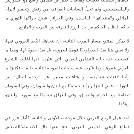
والفلسطينيين. ولم تخلُ الساحات العراقية من رفض وتحقير لإيران
الملالي و”منتجاتها” الفاسدة. وفي الجزائر، فضح حراكها الثوري ما
حاكه النظام الحاكم من بث لروح التفرقة بين العرب والأمازيغ.
لا يمكن لمتتبع مسار الموجة الثانية، أن يتجاهل البُعد العروبي فيها،
ولا نعني هنا بعدًا أيديولوجيًا قوميًا للعروبة، بل بعدًا حيويًا لها، وهذا ما
أفصحت عنه حالة التضامن العربي التي عبّرت عنها أغلبية الشارع
العربي عمومًا، وما عبّرت عنه ساحات الموجة الثانية خاصة، فكثيرًا ما
رأينا لافتات تضامنية، أو هتافات معبرة عن “وحدة الحال” بين
الثورات، ففي الجزائر رأينا تضامنًا مع لبنان والسودان، وفي السودان
تضامنًا مع الجزائر والعراق، وفي العراق تضامنًا مع سورية ولبنان،
وهكذا.
لقد عمل الربيع العربي خلال موجتيه، الأولى والثانية، كأداة فرز في
قطاع الوعي الجمعي العربي، نتج عنها ذاك الانقسام/التصنيف