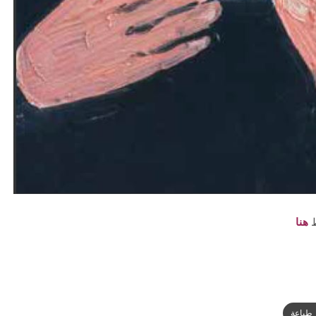
ط
هنا
طباعة