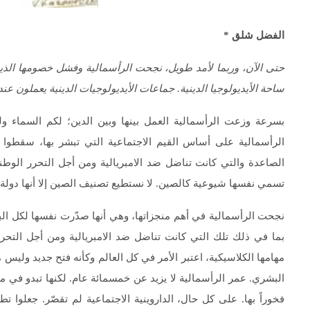
الفضل شلق *
حتى الآن، وربما لأمد طويل، نجحت الرأسمالية وفشل خصومها الذين 
ساحة الأيديولوجيا الدينية. جماعات الأيديولوجيات الدينية يعملون عند
بسرعة وزعت الرأسمالية العمل بينها وبين الدين؛ لكم السماء و
الرأسمالية على أساس القيم الاجتماعية التي تبشر بها، سقطوا سق
الصاعدة والتي كانت تناضل ضد الامبريالية ومن أجل التحرر الوطني،
تسمي نفسها شيوعية كالصين. لا نستطيع تصنيف الصين إلا أنها دولة ر
نجحت الرأسمالية في أهم منجزاتها، وهي أنها صدّرت نفسها لكل البشرية
بما في ذلك تلك التي كانت تناضل ضد الامبريالية ومن أجل التحر
مهامها الكلاسيكية، اعتبر الأمر في كل العالم وكأنه فتح جديد وليس
البشري. عمر الرأسمالية لا يزيد عن خمسمائة عام. لكنها تبدو في مجا
فخوراً بها. على كل حال، الداروينية الاجتماعية لم تقصّر. جعلوا ت