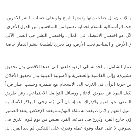
الإنسان، بل جعلت دينها وديدنها الربح ولو على حساب البشر الآخرين،
اجت الرأسمالية للسلام لحماية نفسها من المنافسين من الدول الأخرى،
لآن هو اختصار الاقتصاد في المال، واختصار البشر في العمل الآلي
وق الأرض أو المناجم تحت الأرض، وما يجري للطبيعة بنشر الدمار خاصة
لدمار الشامل، والحداثة الى فردية دفعتها الى حدها الأقصى بدل تحقيق
العشيرة)، وإلى الفاشية والعنصرية والأصولية الدينية بدل تحقيق الأخلاق
س حرية الرأي في الغرب الى الانسجام مع ضميره وحسب. صار فرداً
تشكيل الفرد عن طريق الإعلام ووسائل التواصل الاجتماعي، وعن طريق
عي نحو الفهم والإدراك. هو إنسان آلي. يُصنع في المراكز الأساسية
ل الفهم والإدراك بفقدانه ملكة التهذيب. يفقد الإخلاص. يفقد الضمير
كوّن خارج الفرد ويُزرع في دماغه. الفرد يعيش من يوم ليوم. يغرق في
رفي لا على عمله وقوة عمله وقدرته على التفكير. لم يعد الفرد، بل