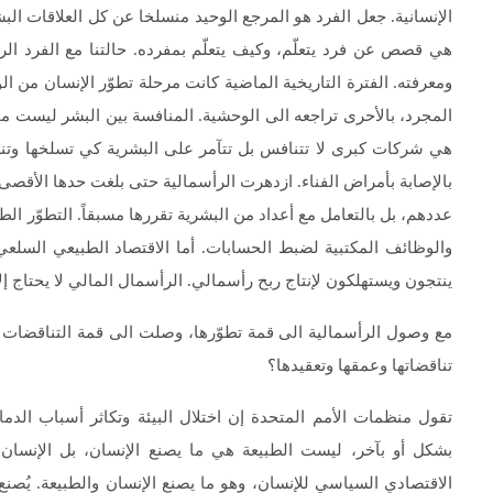
الإنسانية. جعل الفرد هو المرجع الوحيد منسلخا عن كل العلاقات 
هي قصص عن فرد يتعلّم، وكيف يتعلّم بمفرده. حالتنا مع الفرد الر
ومعرفته. الفترة التاريخية الماضية كانت مرحلة تطوّر الإنسان من الو
المجرد، بالأحرى تراجعه الى الوحشية. المنافسة بين البشر ليست مج
هي شركات كبرى لا تتنافس بل تتآمر على البشرية كي تسلخها وتنهب
بالإصابة بأمراض الفناء. ازدهرت الرأسمالية حتى بلغت حدها الأقصى و
عددهم، بل بالتعامل مع أعداد من البشرية تقررها مسبقاً. التطوّر 
والوظائف المكتبية لضبط الحسابات. أما الاقتصاد الطبيعي السلعي
ينتجون ويستهلكون لإنتاج ربح رأسمالي. الرأسمال المالي لا يحتاج إل
مع وصول الرأسمالية الى قمة تطوّرها، وصلت الى قمة التناقضات ب
تناقضاتها وعمقها وتعقيدها؟
تقول منظمات الأمم المتحدة إن اختلال البيئة وتكاثر أسباب الدما
بشكل أو بآخر، ليست الطبيعة هي ما يصنع الإنسان، بل الإنسان ه
الاقتصادي السياسي للإنسان، وهو ما يصنع الإنسان والطبيعة. يُصنع