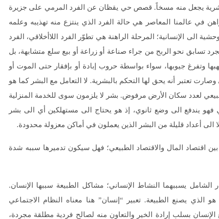
البشرية يجعل منه مسخاً. قصص حي يقظان عن الفرد المرمي على جزيرة
اهن في عالمنا المعاصر هي حالة الفرد الذي ينتزع منه تهذيبه وعلمه
حشية الى الإنسانية؛ المرحلة الراهنة هي تطوّر الفرد اللاأخلاقي، الفرد
رد تسابق نحو الربح من جراء صناعة أو زراعة أو بيع سلع متشابهة، بل
ها وتفرغ جيوبها، سواء بواسطة حروب إبادة أو بإفقار حتى الموت أو
صارت تعتبر أنه يحق لها التحكم بالبشرية. لا التعامل مع البشر كما هو
الطبيعي لعدد سكان الأرض مرفوض. بشر لا يلزمون سوى للخدمة المنزلية
 فهو يندفع الى وضع ثانوي، إذ هو يحتاج الى مستهلكين أي الى بشر
ا الى أعداد قليلة من البشر الذين يعملون في أماكن معزولة محدودة.
ين اقتصاد المال والاقتصاد الطبيعي؛ فهل سيكون تدميرها سببه شدة
ر الشامل يسببهما النشاط الإنساني؛ مشاكل الطبيعة سببها الإنسان.
و الذي يصنع الطبيعة. تعبير “إنسان” هنا معناه النظام الاجتماعي
 الإنسان بسلب إرادة الخير والتعاون منه لصالح فردية مطلقة مجردة،