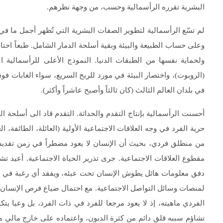
البشرية تقرره الرأسمالية وحسب، من وجهة نظرهم.
لم تسّع الرأسمالية لتطوير الصفات البشرية التي تُظهر أجمل ما في 
وعلى حساب الطبيعة والبيئة وبقية أسلحة الدمار الشامل. طبعاً احت
ولحماية نفسها من الطبقات الدنيا. النموذج الأعلى للرأسمالية ا
(الروبوت)، واختصار البيئة في مورد للربح السريع، سواء الغابات ف
في بلدان العالم الثالث (كان ثالثاً وأصبح عاشراً وأكثر).
أحسنت الرأسمالية بإنتاج التقدم والحداثة. التقدم قاد الى أسلحة ا
حرية الفرد في وجه العلاقات الاجتماعية الأولية (العائلة، الطائفة، 
من منطلق فردي، بحيث أن الإنسان لا يعود مضطراً في زمن تقدي
مقطوع العلاقات الاجتماعية. جرى تذرير الحياة الاجتماعية. أعيد 
دفق معلومات هائل يطوش الإنسان تحت عبئه، ويفقد أي رغبة في الس
لمنصات وسائل التواصل الاجتماعية. مع احتمال ضياع فرص الإنسان لني
الفردي ماهيته، إذ لا يعود مرجعا للفرد في ذات الفرد، بل وعيا يت
تشاؤم سببه قلق دائم من كثرة الديون، واعتماده على خارج مالي مص