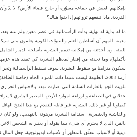
بإمكانهم العيش في جماعة مسوّرة أو خارج فضاء الأرض؟ لا بدّ وأ
الفردية. ماذا تنفعهم ثرواتهم إذا بقوا هناك؟
ما له بداية له نهاية. بدأت الرأسمالية في عصر معين ولم تنته ب
معينة. المهم أن أساطين العلم والتنبؤات الكونية يعلمون متى سي
للبيئة، وما أحدثته من إمكانية تدمير البشرية بأسلحة الدمار الش
بأكملها)، وما تحدثه من إفقار لمعظم البشرية كي تفقد هذه عزمه
سيكون متزامنا مع سقوط البشرية. سوف تسقط الرأسمالية وتجر البش
أزمة 2008. الطبيعة ليست منبعا دائما للمواد الخام (خاصة الط
تلويث الجو بالغازات السامة التي صارت تهدد بالاحتباس الحراري. 
عقلاني في الصناعة والزراعة لموارد الأرض. المصير البشري لا يتوافق
كيماويا أو غير ذلك. البشرية غير قابلة للتقدم مع هذا الضخ الهائل
والفاشية والعنصرية. استدامة البشرية مرهونة بالتهذيب، ولو كان ت
بالفرد الذي لا يحترم أي شيء مما يقوله أو يعتبر به الشخص الآخر
دينية أو لأسباب تتعلّق بالمظهر أو لأسباب ايديولوجية. جعل المال 