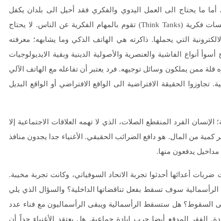
. أما ما يحتاج الى العمل اليدوي والفكري فقد أحيل الى بلدان يكفل
الاستبداد فيها خفض أسعار اليد العاملة، وانحصر التفكير في مؤسسات فكرية (Think Tanks) تقوم بالمهام الفكرية عن الناس. لا يحتاج
الكترونية التي يحملها. ذاكرته هي الهاتف الذكي وما يشابهه؛ معرفته
وأ أنواع الفاشية والعنصرية والأصولية الدينية وبقية الايديولوجيات
 قلة ممن يملكون وسائل توجيهه. فرد يعتبر أن تفاعله مع الهاتف الآلي
 تجاوزوا الحقيقة الافتراضية الى الواقع الافتراضي أو الواقع البديل
الإنسان الفرد المنقطع الصلات، الذي لا تهمه العلاقات الاجتماعية إلا
 كمية من المال. هو دافع الضرائب الحقيقي. الأغنياء جدا يجدون منافذ
مداخيل يدفعون منها.
ربات أعدائها أحدثوا تجربة الاتحاد السوفياتي، وكانت تجربة مخيبة.
الرأسمالية سوف تسقط بفعل تناقضاتها الداخلية؟ والسؤال الذي يلي
لى السقوط؟ هل ستسقط الرأسمالية ويبقى الرأسماليون مع فناء عدد
دة. الفقر المدقع أيضا حرب إبادة جماعية. هل يعتقد الأغنياء جداً أن