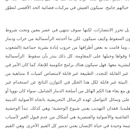
ن خيالهم جامح. سيكون العيش في مركبات فضائية الحد الأقصى لتطوّر
عد، بل تحرز الانتصارات. لكنها سوف تنتهي في عصر معين وتحت شروط
كون السقوط وكيف سيكون. لكن ما أحدثته الرأسمالية من خراب ودمار
امل، وما قامت به بعض أطرافها من حروب إبادة بشرية جماعية (الشعوب
ا وقواها وحيلها على المقاومة، كل ذلك ينذر بأن سقوط الرأسمالية
رية معها. فهل سيكون هناك برامج حكومية للإنقاذ كما كان الأمر في
اقة) غير القابلة للتجدد. الطبيعة غير قابلة لامتصاص كميات لا متناهية من
البيئة غير قابلة لكل هذا الخلل في التوازن الناتج عن استخدام غير
 مع بقاء هذا الكم الهائل من أسلحة الدمار الشامل، سواء كان نوويا أو
 على وسائل التواصل لهذه الرسائل التحريضية باتجاه الأصولية الدينية
قليديا. فقدان التهذيب يعني شيوع الوحشية؛ وهي كذلك. تبدأ الوحشية
. الفاشية والأصولية والعنصرية هي أشكال من عدم قبول الغير لأسباب
قيمة وحيدة في حياة الإنسان يعني تدمير كل القيم الأخرى. وهي القيم