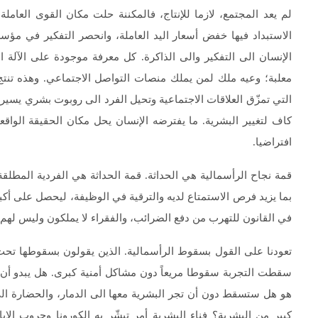
لم يعد المجتمع، لازما للإنتاج، فالمكننة حلت مكان القوى العاملة
الإنسان الى التفكير والى الذاكرة. كل معرفة موجودة على الآلة ال
معلبة؛ وعيه ملك لمن يملك منصات التواصل الاجتماعي. وهذه تنتج أس
التي تمزّق العلاقات الاجتماعية وتحيل الفرد الى روبوت بشري يسيره
كاف لتغيير البشرية. ما يفترضه الإنسان يحل مكان الحقيقة الواقعية.
افتراضيا.
قمة نجاح الرأسمالية هي الحداثة. قمة الحداثة هي الفردية المطلقة؛ 
بما يزيد فرص الاستمتاع لديه والترقية في الوظيفة، ليحصل على أكبر
في القانون للتهرب من دفع الضرائب، والفقراء لا يملكون وليس لهم 
تعودنا على القول بسقوط الرأسمالية. الذين يقولون بسقوطها تحت ض
سقطت التجربة سقوطا مريعاً دون مشاكل أمنية كبرى. هل يبدو أن 
هو هل ستسقط دون أن تجر البشرية معها الى الدمار، والحضارة ا
كبير من البشرية؟ فناء البشرية أمر تبشّر به الكورونا وحروب الإبا