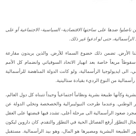
ناضلوا ضدها على ساحتها الاقتصادية- السياسية- الاجتماعية أو على
 الرأسمالية، حتى لو ادعوا غير ذلك.
لنا الأرض. تضمن ذلك خضوع السماء للأرض. والذين يريدون مقارعة
وطاً مريعاً خاصة بعد انهيار الاتحاد السوفياتي وانضمام كل الأمم
 الى ايديولوجيا الرأسمالية، ولو كانت الدولة المناهضة للرأسمالية
أسمالية من النوع الرديء بقيادة ستالينية.
 وكأنها طبيعة بشرية ونظاماً اجتماعياً وحيداً تتبناه كل دول العالم،
ر الوطني. وعندما طرحت النيوليبرالية والخصخصة وتخلي الدولة عن
 مجرد صعود الرأسمالية الى مرحلة أعلى، تشدد فيها قبضتها على العقل
ل التطوّر أرفع الفصائل الحية في التطوّر والتقدم. كان داروين ليكون
طور الطبيعة البشرية ومصيرها هو المال، وهو بيد الرأسمالية. مستقبل