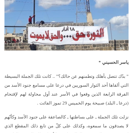
ياسر الحسيني *
” بدّك تتصل بأهلك وتطمنهم عن حالك؟” .. كانت تلك الجملة البسيطة
التي ألقاها أحد الثوار السوريين في درعا على مسامع جنود الأسد من
الفرقة الرابعة الذين وقعوا في الأسر عند أول محاولة لهم لإقتحام
(درعا ـ البلد) صبيحة يوم الخميس 29 تموز الفائت .
نزلت تلك الجملة ـ على بساطتها ـ كالصاعقة على جنود الأسد وكأنّهم
لا يصدقون ما سمعوه، وكذلك على كلّ من تابع ذلك المقطع الذي