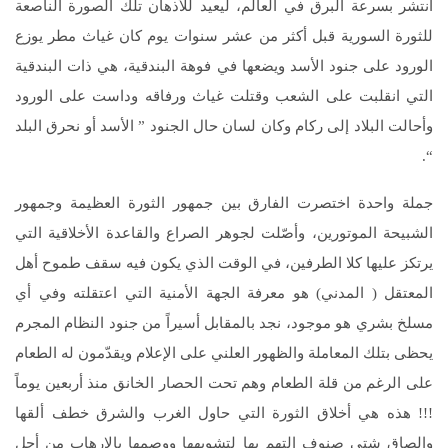
انتشر بسرعة البرق في العالم، ليعيد للأذهان تلك الصورة الناصعة
للثورة السورية قبل أكثر من عشر سنوات يوم كان غياث مطر يوزع
الورود على جنود الأسد ويضعها في فوهة البندقية، هي ذات البندقية
التي انقلبت على الشعب وقتلت غياث ورفاقه وداست على الورود
وأحالت البلاد إلى ركام وكان لسان حال الجنود ” الأسد أو نحرق البلد
“.
جملة واحدة اختصرت الفارق بين جمهور الثورة العظيمة وجمهور
الشبيحة الموتورين، وأصّلت لجوهر الصراع والقاعدة الأخلاقية التي
يرتكز عليها كلا الطرفين، في الوقت الذي يكون فيه سقف طموح أهل
المعتقل ( المدني) هو معرفة الجهة الأمنية التي اعتقلته وفي أي
مسلخ بشري هو موجود، نجد بالمقابل أسيراً من جنود النظام المجرم
يحظى بتلك المعاملة والظهور العلني على الإعلام ويقدّمون له الطعام
على الرغم من قلة الطعام وهم تحت الحصار الخانق منذ أربعين يوماً
!!! هذه هي أخلاق الثورة التي حاول الغرب والشرق خطف ألقها
وإلصاق شتى صنوف التهم بها لتشويهها ووصمها بالإرهاب من أجل