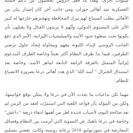
سنوات أخرى، وهذا ما جعل الروس يحجمون عن دعم حملته
العسكرية ضد أهالي حوران، ومن جانب آخر كان إصدار بيان من
الأهالي بطلب السماح لهم بترك المحافظة وتهجيرهم خارجها له كبير
الأثر على المستوى الدولي، وأنّهم لا يريدون القتال ولا يقبلون بأن
يكونوا تحت سطوة جنود الأسد والميليشيات الإيرانية، الأمر الذي دفع
الجانب الروسي لإبداء الليونة معهم ومحاولة إيجاد حلول ترضي
الطرفين، فيما بدا طرف النظام أكثر تعنتاً وخاصة الطرف المدعوم
إيرانياً المتمثل بالفرقة الرابعة التابعة لماهر الأسد، وخاصة بعد
استبدال الجنرال ” أسد الله” الذي هدد أهالي درعا بضرورة الانصياع
للنظام.
مهما تكن تداعيات ما يحدث الآن في درعا ولا يمكن توقع خواتيمها،
ولكن من المؤكد بأن قواعد اللعبة التي استمرّت لعقد من الزمن لم
تعد صالحة اليوم، لأسباب عديدة لعل من أهمها انتفاء ذريعة ” داعش”
وخاصة في درعا ناهيك عن التسوية التي أبرمت بين النظام وفصائل
المعارضة في تموز/يوليو 2018 برعاية روسية وكانت تقضي بتسليم