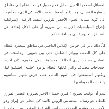
الفصائل لسلاحها الثقيل مقابل عدم دخول قوات النظام إلى مناطق
سيطرة الفصائل، هذا إذا ما أضفنا الصمت الأميركي الذي يبدو أقرب
إلى كونه بمثابة الضوء الأخضر للروس لتنفيذ الرغبة الإسرائيلية
بإخراج الميليشيات الإيرانية من سورية أو على الأقل إبعادها عن
المناطق الحدودية إلى مسافة 80 كم.
كلّ ذلك يأتي في جو من الإفلاس الداخلي في مناطق سيطرة النظام
على كلّ الصعد، وبوادر التململ حتى بين جمهوره وحاضنته في
الساحل بسبب تردي الحالة المعيشية بشكل مخيف، كان آخرها
احتجاجات مصياف والتي قابلها النظام بوعود “خلبية” اطمئنوا لها،
ولكنهم استيقظوا في اليوم التالي على حريق يلتهم بساتينهم
والغابات المحيطة بها.
يبدو أن توقيت تصريح ( قدري جميل) الأخير بضرورة التغيير الفوري
للنظام هو رسالة مبطنة من الروس للأسد كي يتخلى عن إيران وهو
الأمر الذي فسّره الصحفي ( رامي الشاعر) المقرب من الخارجية