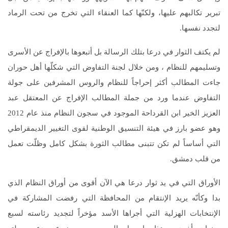
تبرير تكالبهم عليها، ولكنّها كما العنقاء التي تخرج من تحت الرماد
لتجدد نفسها.
لم يكتف الثوار في درعا بتلك الرسالة بل أتبعوها بالإفراج عن الأسرى
وتسليمهم للنظام ، ومن خلال لجنة التفاوض التي شكلّها أهل حوران
جاءت المطالب أكثر إحراجاً للنظام والروس المشرفين على جولة
التفاوض عندما ورد من جملة المطالب الإفراج عن المعتقل عبد
العزيز الخير ابن القرداحة الموجود في سجون النظام منذ عام 2012
وهو عضو بارز في هيئة التنسيق الوطنية لقوى التغيير الديمقراطي
التي أساساً لم تكن تتبنى مطالب الثورة بشكل كامل وظلّت تعمل
من قلب دمشق.
الأوراق التي في يد ثوار درعا هي الآن أقوى من أوراق النظام الذي
بدا وكأنّه يريد الإنتقام من المحافظة التي رفضت المشاركة في
الإنتخابات الهزلية التي أجراها الأسد مؤخراً لتجديد رئاسته لسبع