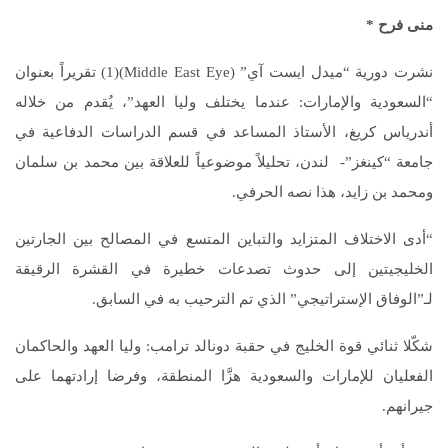
منى فرح
*
نشرت دورية “ميدل ايست آي” (Middle East Eye)(1) تقريراً بعنوان
“السعودية والإمارات: عندما يختلف وليا العهد”، يُقدم من خلاله
أندرياس كريغ، الأستاذ المساعد في قسم الدراسات الدفاعية في
جامعة “كينغز”- لندن، تحليلاً موضوعياً للعلاقة بين محمد بن سلمان
ومحمد بن زايد، هذا نصه الحرفي.
“أدى الاختلاف المتزايد والتباين المتسع في المصالح بين الجارتين
الخليجيتين إلى حدوث تصدعات خطيرة في القشرة الرقيقة
لـ”الوفاق الإستراتيجي” الذي تم الترحيب به في السابق.
شكّلا ثنائي قوة الخليج في حقبة دونالد ترامب: وليا العهد والحاكمان
الفعليان للإمارات والسعودية هزَّا المنطقة، وفرضا إرادتهما على
جيرانهم.