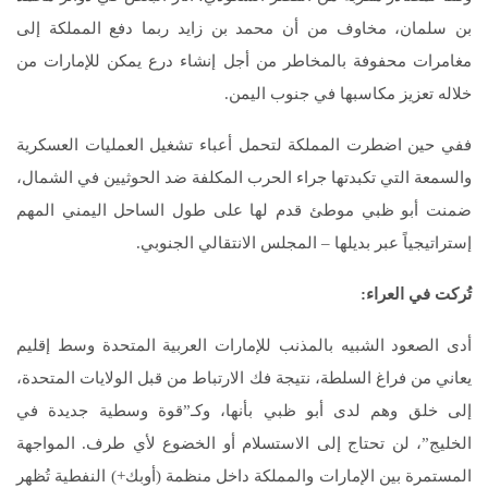
بن سلمان، مخاوف من أن محمد بن زايد ربما دفع المملكة إلى
مغامرات محفوفة بالمخاطر من أجل إنشاء درع يمكن للإمارات من
خلاله تعزيز مكاسبها في جنوب اليمن.
ففي حين اضطرت المملكة لتحمل أعباء تشغيل العمليات العسكرية
والسمعة التي تكبدتها جراء الحرب المكلفة ضد الحوثيين في الشمال،
ضمنت أبو ظبي موطئ قدم لها على طول الساحل اليمني المهم
إستراتيجياً عبر بديلها – المجلس الانتقالي الجنوبي.
تُركت في العراء:
أدى الصعود الشبيه بالمذنب للإمارات العربية المتحدة وسط إقليم
يعاني من فراغ السلطة، نتيجة فك الارتباط من قبل الولايات المتحدة،
إلى خلق وهم لدى أبو ظبي بأنها، وكـ”قوة وسطية جديدة في
الخليج”، لن تحتاج إلى الاستسلام أو الخضوع لأي طرف. المواجهة
المستمرة بين الإمارات والمملكة داخل منظمة (أوبك+) النفطية تُظهر