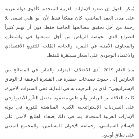
يُمكن القول إن صعود الإمارات العربية المتحدة، كأقوى دولة عربية
على مدى العقد الماضي، كان ممكناً فقط لأن أبو ظبي تسعى بلا
رحمة من أجل تحقيق مصالحها الخاصة فقط، دون أن تهتم كثيراً
للصراع الذي تخوضه الرياض من أجل سمعتها في واشنطن،
والمخاوف الأمنية في اليمن، والحاجة المُلحة للتنويع الاقتصادي
والاعتماد الوجودي على أسعار مستقرة للنفط.
منذ العام 2019، أدى الاختلاف المتزايد والتباين في المصالح بين
الجارتين إلى حدوث تصدعات خطيرة في القشرة الرقيقة لـ”الوفاق
الإستراتيجي” الذي تم الترحيب به في البداية. ففي السنوات الأخيرة،
كانت العلاقة بين الرياض وأبو ظبي مضمونة بفضل التآزر الأيديولوجي
على السرديات الإستراتيجية الكبرى المناهضة للثورة في دولة
الإمارات العربية المتحدة، بما في ذلك إضفاء الطابع الأمني على
الإسلام السياسي، وجماعة الإخوان المسلمين، والمجتمع المدني
على نطاق أوسع.