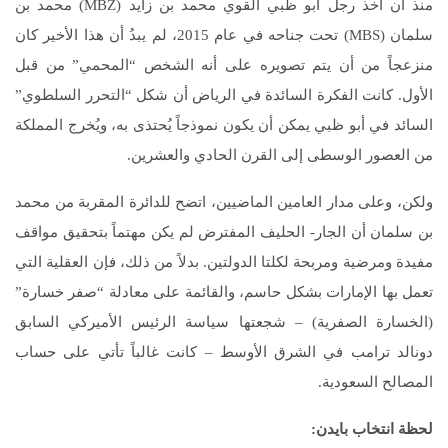
منذ أن أخذ رجل أبو ظبي القوي محمد بن زايد (MBZ) محمد بن
سلمان (MBS) تحت جناحه في عام 2015، لم يبدُ أن هذا الأخير كان
منزعجاً من أن يتم تصويره على أنه الشخص “المحمي” من قبل
الأول. كانت الفكرة السائدة في الرياض أن شكل “التحرر السلطوي”
السائد في أبو ظبي يمكن أن يكون نموذجاً يُحتذى به، ويُخرج المملكة
من العصور الوسطى إلى القرن الحادي والعشرين.
ولكن، وعلى مدار العامين الماضيين، اتضح للدائرة المقربة من محمد
بن سلمان أن الجار- الحليف المفترض لم يكن مهتماً بتحقيق مواقف
مفيدة ومرضية ومربحة لكلتا الدولتين. بدلاً من ذلك، فإن العقلية التي
تعمل بها الإمارات بشكل حاسم، والقائمة على معادلة “صفر خسارة”
(الخسارة الصفرية) – شجعتها سياسة الرئيس الأميركي السابق
دونالد ترامب في الشرق الأوسط – كانت غالباً تأتي على حساب
المصالح السعودية.
لحظة انتخاب بايدن: