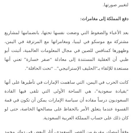
لتغيير صورتها.
دفع المملكة إلى مغامرات:
بعد الأعباء والضغوط التي وضعت نفسها تحتها، بانضمامها لمشاريع
مشتركة مع موسكو في ليبيا، ومغامراتها مع المرتزقة في اليمن،
وظهورها كمنافس للصين في مجال المعلومات العالمية، أثبتت أبو
ظبي أن العقلية المستندة إلى معادلة “صفر خسارة” تعني أنها
مستعدة للإلقاء بـ”الحليف الإستراتيجي”.. “تحت الحافلة”.
كانت الحرب في اليمن، التي ساهمت الإمارات في تأطيرها على أنها
“بقيادة سعودية”، هي الساحة الأولى التي تلقى فيها القادة
السعوديون درساً مفاده أن سياسة الإمارات يمكن أن تكون في قمة
القسوة عندما يتعلق الأمر بالحفاظ على مصالحها الخاصة، حتى لو
كان ذلك على حساب المملكة العربية السعودية.
وفقاً لمصادر مقربة من القصر السعودي، أثار البعض في دوائر محمد