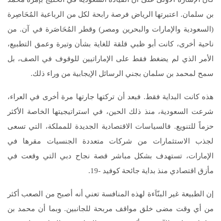
بن سلمان. اعتبرتها الرياض فرصة رابحة لكل من الرباعية المُحَاصِرة
(السعودية والإمارات والبحرين ومصر) وقطر المُحَاصَرة في آن. من
ناحية أخرى، كانت أبو ظبي قلقة للغاية بشأن وتيرة وعمق التطبيع،
الأمر الذي لم يضغط فقط على الإماراتيين للوقوف في الصف، بل
سمح لمحمد بن سلمان بجني الرسائل الإيجابية من وراء ذلك.
هذه كانت البداية فقط. فبعد أن تركتها جارتها مرة أخرى في العراء،
شرعت السعودية، منذ ذلك الحين، في استراتيجيتها الخاصة الأكثر
حزماً للتنويع. فالسياسات الاقتصادية الجديدة للمملكة، التي تسعى
لجذب الاستثمارات من شركات متعددة الجنسيات مقرها في
الإمارات، تستهدف بشكل مباشر قصة نجاح دبي التي وقعت في
مأزق اقتصادي منذ بداية جائحة كوفيد -19.
إن الطبيعة غير البنّاَءة لهذه المنافسة تعني أنه أصبح من الصعب أكثر
من أي وقت مضى خلق مواقف مربحة للجانبين. وبما أن محمد بن