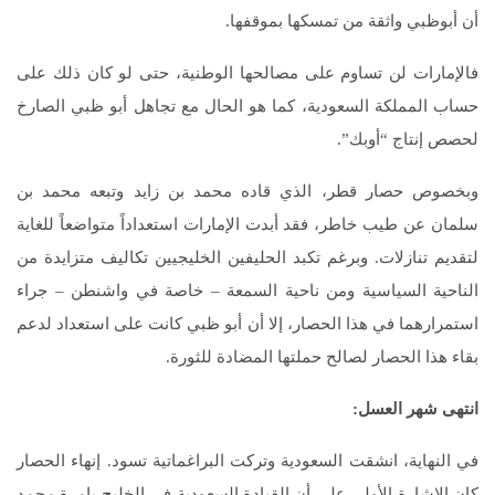
أن أبوظبي واثقة من تمسكها بموقفها.
فالإمارات لن تساوم على مصالحها الوطنية، حتى لو كان ذلك على
حساب المملكة السعودية، كما هو الحال مع تجاهل أبو ظبي الصارخ
لحصص إنتاج “أوبك”.
وبخصوص حصار قطر، الذي قاده محمد بن زايد وتبعه محمد بن
سلمان عن طيب خاطر، فقد أبدت الإمارات استعداداً متواضعاً للغاية
لتقديم تنازلات. وبرغم تكبد الحليفين الخليجيين تكاليف متزايدة من
الناحية السياسية ومن ناحية السمعة – خاصة في واشنطن – جراء
استمرارهما في هذا الحصار، إلا أن أبو ظبي كانت على استعداد لدعم
بقاء هذا الحصار لصالح حملتها المضادة للثورة.
انتهى شهر العسل:
في النهاية، انشقت السعودية وتركت البراغماتية تسود. إنهاء الحصار
كان الإشارة الأولى على أن القيادة السعودية في الخليج بإمرة محمد