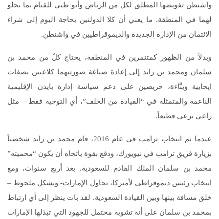
واشنطن تفويضها المطلق لكل من الرياض وأبو ظبي للقيام بما يحلو
لهما في المنطقة. ما يعني أن كلا الدولتين بحاجة اليوم إلى شراء
الائتمان من الإدارة الجديدة والديموقراطيين في واشنطن.
وبدلاً من الظهور كمتنمرين في المنطقة، يحتاج كلٌ من محمد بن
سلمان ومحمد بن زايد إلى إعادة صياغة صورتيهما كلاعبين بصفات
ايجابية وبنَّاءة، حريصين على دعم سياسة إدارة بايدن الإقليمية
الناعمة والمتمثلة في “القيادة من الخلف”، أي التوجيه فقط – مثل
راعي يرعى قطيعاً.
عندما تم انتخاب ترامب في عام 2016، قام محمد بن زايد شخصياً
بزيارة فريق ترامب في نيويورك، ودفع بقوة باتجاه أن يكون “محميته”
محمد بن سلمان الملك القادم للسعودية. بعد أربع سنوات، ومع
انتخاب رئيس ديموقراطي لأميركا، تحاول الإمارات- وبشكل ملحوظ –
خلق مسافة بينها وبين القيادة السعودية. لقد بات ينظر إلى أي ارتباط
بمحمد بن سلمان على أنه تشويه محتمل للجهود التي تبذلها الإمارات