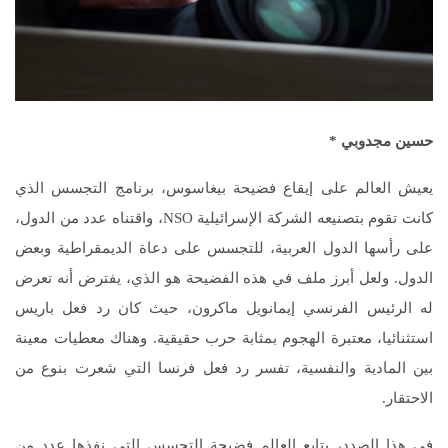
حسين مجدوبي *
يعيش العالم على إيقاع فضيحة بيغاسوس، برنامج التجسس الذي
كانت تقوم بتصنيعه الشركة الإسرائيلية NSO، واقتناه عدد من الدول،
على رأسها الدول العربية، للتجسس على دعاة الديمقراطية وبعض
الدول. ولعل أبرز ملف في هذه الفضيحة هو الذي، يفترض أنه تعرض
له الرئيس الفرنسي إيمانويل ماكرون، حيث كان رد فعل باريس
استثنائيا، معتبرة الهجوم بمثابة حرب حقيقية. وهناك معطيات معينة
بين المادية والنفسية، تفسر رد فعل فرنسا التي شعرت بنوع من
الاحتقار.
في هذا الصدد، يتابع العالم فضيحة التجسس التي نفذها عدد من