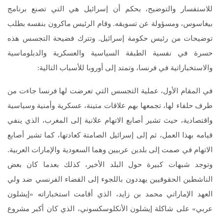
للاستفسار والتوضيح، بحكم أن إسرائيل هي التي تصنع برنامج
بيغاسوس، ومسؤولة عن تسويقه. وقام الرئيس ماكرون بنفسه بطلب
توضيحات من رئيس حكومة إسرائيل. وتترك فضيحة التجسس هذه
حسرة في نفسية الطبقة السياسية والعسكرية والدبلوماسية
والاستخباراتية في فرنسا، وتمتد إلى أوروبا للأسباب التالية:
في المقام الأول، عملية التجسس التي تعرضت لها فرنسا جاءت من
طرف حلفاء لها، تجمعها بهم علاقات متينة، عسكرية وأمنية وسياسية
واقتصادية، حيث تشير أصابع الاتهام علانية إلى المغرب، الذي ينفي
قيامه بهذا العمل، ثم إلى إسرائيل الصامتة كعادتها، كما تشير أصابع
الاتهام في صمت إلى بلدين عربيين وهما السعودية والإمارات العربية.
وتوجد شبهات كبيرة حول البلد الأخير، كذلك بعدما كان بعض
الناشطين الحقوقيين يهددون باللجوء إلى القضاء الفرنسي ضد ولي
العهد الإماراتي محمد بن زايد، الذي أقامت استخباراته «إيشلون
عربي» على شاكلة إيشلون الأنكلوسكسوني، الذي كان أكبر مشروع