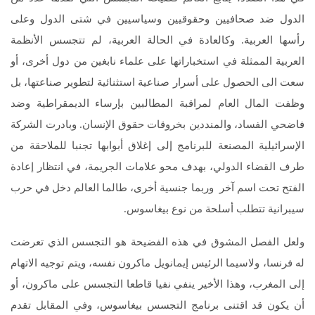
الدول ضد صحافيين وحقوقيين وسياسيين في شتى الدول وعلى
رأسها العربية. وكالعادة في الحالة العربية، لم تتجسس الأنظمة
العربية الممثلة في استخباراتها على علماء نابغين من دول أخرى، أو
سعت الى الحصول على أسرار صناعية استثنائية لتطوير صناعتها، بل
وظفت المال العام لمراقبة المطالبين بإرساء الديمقراطية وضد
فاضحي الفساد، والمنددين بخروقات حقوق الإنسان. وبادرت الشركة
الإسرائيلية المصنعة للبرنامج إلى إغلاق أبوابها تجنبا للملاحقة من
طرف القضاء الدولي، بهدف محو علامات الجريمة، في انتظار إعادة
الفتح تحت اسم آخر وربما جنسية أخرى، طالما العالم دخل في حرب
سيبرانية تتطلب أسلحة من نوع بيغاسوس.
ولعل الفصل المشوق في هذه الفضيحة هو التجسس الذي تعرضت
له فرنسا، ولاسيما الرئيس إيمانويل ماكرون نفسه، ويتم توجيه الاتهام
إلى المغرب، وهذا الأخير ينفي نفيا قاطعا التجسس على ماكرون، أو
أن يكون قد اقتنى برنامج التجسس بيغاسوس، وفي المقابل تقدم