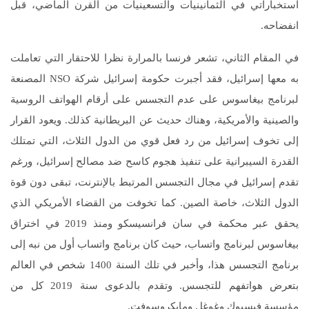
استخباراتي في الثمانينيات والتسعينيات من القرن الماضي، قبل
انفضاحه.
في المقام الثاني، تشعر فرنسا بالمرارة نظرا للاحتقار التي تعاملت
به معها إسرائيل، فقد أجبرت حكومة إسرائيل شركة NSO المصنعة
لبرنامج بيغاسوس على عدم التجسس على أرقام الهواتف الروسية
والصينية والأمريكية، وهناك حديث عن البريطانية كذلك. ويعود القرار
إلى تخوف إسرائيل من رد فعل قوي من الدول الثلاث، التي تمتلك
القدرة السيبرانية على تنفيذ هجوم كاسح ضد مصالح إسرائيل، ورغم
تقدم إسرائيل في مجال التجسس المرتبط بالإنترنت، تبقى دون قوة
الدول الثلاث، خاصة الصين. كما تخوفت من القضاء الأمريكي الذي
يحقق عبر محكمة في سان فرانسيسكو ومنذ 2019 في اختراق
بيغاسوس لبرنامج واتساب، حيث كان برنامج واتساب أول من نبه إلى
برنامج التجسس هذا، وأخبر في تلك السنة 1400 شخص في العالم
بتعرض هواتفهم للتجسس. وتقدم بالدعوى سنة 2019 كل من
مؤسسة فيسبوك وغوغل ومايكروسوفت.