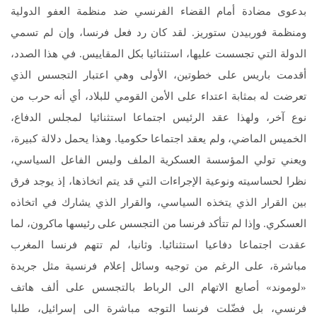
بدعوى مضادة أمام القضاء الفرنسي ضد منظمة العفو الدولية
ومنظمة فوربيدن ستوريز. لقد كان رد فعل فرنسا، وإن لم تسمي
الدولة التي تجسست عليها، استثنائيا بكل المقاييس. في هذا الصدد،
أقدمت باريس على خطوتين، الأولى وهي اعتبار التجسس الذي
تعرضت له بمثابة اعتداء على الأمن القومي للبلاد، أي أنه حرب من
نوع آخر، ولهذا عقد الرئيس اجتماعا استثنائيا لمجلس الدفاع،
الخميس الماضي، ولم يعقد اجتماعا حكوميا. وهذا يحمل دلالة كبيرة،
ويعني تولي المؤسسة العسكرية الملف وليس الفاعل السياسي،
نظرا لحساسيته ونوعية الإجراءات التي قد يتم اتخاذها، إذ يوجد فرق
بين القرار الذي يتخذه السياسي، والقرار الذي يشارك في اتخاذه
العسكري. وإذا لم تتأكد فرنسا من التجسس على رئيسها ماكرون، لما
عقدت اجتماعا دفاعيا استثنائيا. وثانيا، لم تتهم فرنسا المغرب
مباشرة، على الرغم من توجيه وسائل إعلام فرنسية مثل جريدة
«لوموند» أصابع الاتهام الى الرباط بالتجسس على ألف هاتف
فرنسي، بل فضّلت فرنسا التوجه مباشرة الى إسرائيل، طلبا