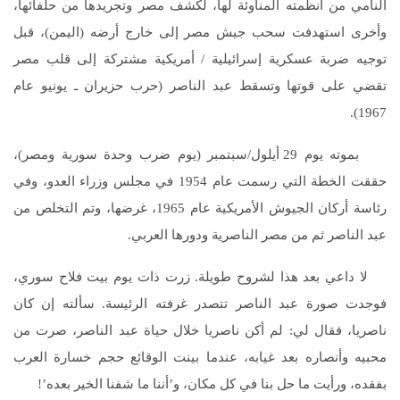
النامي من أنظمته المناوئة لها، لكشف مصر وتجريدها من حلفائها،
وأخرى استهدفت سحب جيش مصر إلى خارج أرضه (اليمن)، قبل
توجيه ضربة عسكرية إسرائيلية / أمريكية مشتركة إلى قلب مصر
تقضي على قوتها وتسقط عبد الناصر (حرب حزيران ـ يونيو عام
1967).
بموته يوم 29 أيلول/سبتمبر (يوم ضرب وحدة سورية ومصر)،
حققت الخطة التي رسمت عام 1954 في مجلس وزراء العدو، وفي
رئاسة أركان الجيوش الأمريكية عام 1965، غرضها، وتم التخلص من
عبد الناصر ثم من مصر الناصرية ودورها العربي.
لا داعي بعد هذا لشروح طويلة. زرت ذات يوم بيت فلاح سوري،
فوجدت صورة عبد الناصر تتصدر غرفته الرئيسة. سألته إن كان
ناصريا، فقال لي: لم أكن ناصريا خلال حياة عبد الناصر، صرت من
محبيه وأنصاره بعد غيابه، عندما بينت الوقائع حجم خسارة العرب
بفقده، ورأيت ما حل بنا في كل مكان، و’أننا ما شفنا الخير بعده’!