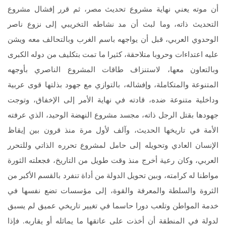
أن موته يعني نهاية مشروع تحديث مصر، ثم قرر إفشال مشروع
التحديث ذاته، وما لبث أن مد نشاطه التخريبي إلى نزوع ناصر
الوحدوي العربي، قبل أن يواجهه باسم الغرب وبالتحالف معه ويشن
عليه اعتداءات وحروبا متلاحقة، كثيرا ما تمت بتكليف من دوله الكبرى
وبالتعاون معها، لاستنزاف طاقات المشروع الناصري بأوجهه
المتنوعة والمتكاملة، وإفشاله، بالتوازي مع جهود بذلتها قوى عربية
وداخلية متنوعة ضده، قادته في نهاية الأمر إلى الإخفاق، وتوجت
جهودها بقتل الرجل ذاته، مجسد مشروع النهضة الوحيد، الذي عرفته
الأمة في تاريخها الحديث، وآلف لأول مرة منذ قرون بين إيقاظ
الإنسان العادي وتحويله إلى حامل لمشروع تحرره الذاتي وللتحرر
العربي، وكان رعية أخرج منذ وقت طويل من التاريخ، فجعلته الثورة
مواطنا له كرامته، وبين تحويل الدولة من أداة تنفرد بالقسم الأكبر من
الثروة والسلطة والمعرفة والقوة، إلى مؤسسات تضع نفسها في
خدمة المواطن وتلعب دورا حاسما في تغيير تاريخي عميق لم يسبق
لدولة في المنطقة أن أخذت على عاتقها ما يماثله أو يقاربه. فإذا