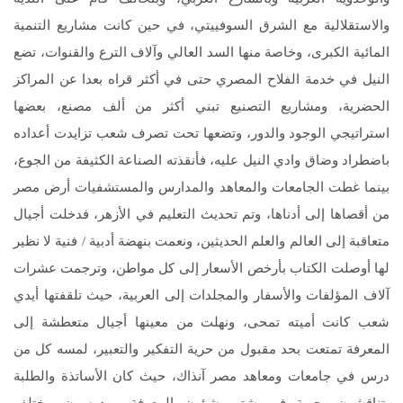
والاستقلالية مع الشرق السوفييتي، في حين كانت مشاريع التنمية
المائية الكبرى، وخاصة منها السد العالي وآلاف الترع والقنوات، تضع
النيل في خدمة الفلاح المصري حتى في أكثر قراه بعدا عن المراكز
الحضرية، ومشاريع التصنيع تبني أكثر من ألف مصنع، بعضها
استراتيجي الوجود والدور، وتضعها تحت تصرف شعب تزايدت أعداده
باضطراد وضاق وادي النيل عليه، فأنقذته الصناعة الكثيفة من الجوع،
بينما غطت الجامعات والمعاهد والمدارس والمستشفيات أرض مصر
من أقصاها إلى أدناها، وتم تحديث التعليم في الأزهر، فدخلت أجيال
متعاقبة إلى العالم والعلم الحديثين، ونعمت بنهضة أدبية / فنية لا نظير
لها أوصلت الكتاب بأرخص الأسعار إلى كل مواطن، وترجمت عشرات
آلاف المؤلفات والأسفار والمجلدات إلى العربية، حيث تلقفتها أيدي
شعب كانت أميته تمحى، ونهلت من معينها أجيال متعطشة إلى
المعرفة تمتعت بحد مقبول من حرية التفكير والتعبير، لمسه كل من
درس في جامعات ومعاهد مصر آنذاك، حيث كان الأساتذة والطلبة
يتناقشون بحرية في شتى شؤون المعرفة، ويدرسون مختلف