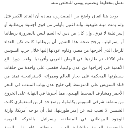
تعمل بتخطيط وتصميم يومي للتخلص منه.
يوجد هنا اتفاق واضح بين المصدرين، مفاده أن القائد الكبير قتل
ولم يمت ميتة طبيعية، وأنه اغتيل بأوامر من قوى أجنبية: بريطانية أو
إسرائيلية لا فرق، وإن كان من دس له السم ليس بالضرورة بريطانيا
أو إسرائيليا. يرجح صحة هذا التقدير أن بريطانيا كانت تكن العداء
للرجل الذي أخرجها من مصر، وقاوم عودتها إليها خلال حرب السويس
عام 1956، ثم طاردها في الوطن العربي وأفريقيا، ولعب دورا بالغ
الأهمية في إخراجها من عدن وكينيا، فقضى على واحدة من حلقات
سيطرتها المحكمة على بحار العالم وممراته الاستراتيجية تمتد من
قناة السويس على المتوسط إلى خليج عدن وباب المندب في البحر
الأحمر ومشارف المحيط الهندي، مما أجبرها في النهاية على الخروج
من منطقة شرقي السويس بكاملها، ووضع حدا لزمن استعماري كانت
الشمس لا تغيب فيه عن إمبراطوريتها، قبل أن يواجه أمريكا، وارثة
الوجود البريطاني في المنطقة، وإسرائيل، بالحركة القومية
والوحدوية العربية وبالشارع العربي، وبتحالف قام على الندية