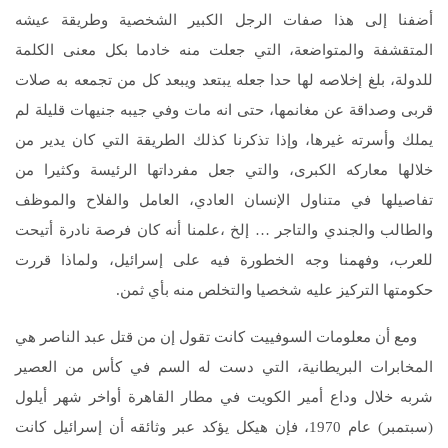
أضفنا إلى هذا صفات الرجل الكبير الشخصية وطريقة عيشه
المتقشفة والمتواضعة، التي جعلت منه خادما بكل معنى الكلمة
للدولة، بلغ إخلاصه لها حدا جعله يبتعد ويبعد كل من تجمعه به صلات
قربى وصداقة عن مغانمها، حتى انه مات وفي جيبه جنيهات قليلة لم
يملك وأسرته غيرها، وإذا تذكرنا كذلك الطريقة التي كان يدير من
خلالها معاركه الكبرى، والتي جعل مفرداتها الرئيسة وكثيرا من
تفاصيلها في متناول الإنسان العادي، العامل والفلاح والموظف
والطالب والجندي والتاجر … إلخ ،علمنا أنه كان فرصة نادرة أتيحت
للعرب، وفهمنا وجه الخطورة فيه على إسرائيل، ولماذا قررت
حكومتها التركيز عليه شخصيا والتخلص منه بأي ثمن.
ومع أن معلومات السوفييت كانت تقول إن من قتل عبد الناصر هي
المخابرات البريطانية، التي دست له السم في كأس من العصير
شربه خلال وداع أمير الكويت في مطار القاهرة أواخر شهر أيلول
(سبتمبر) عام 1970، فإن هيكل يؤكد عبر وثائقه أن إسرائيل كانت