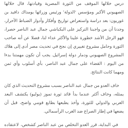
درس خلالها الموقف من الثورة المصرية وقيادتها، قال خلالها
الصهيوني الأكبر ومؤسس ‘الدولة’ ورئيس وزرائها يومذاك دافيد بن
غوريون: بعد دراسة واستعراض تواريخ وأفكار وأدوار الضباط الأحرار،
وجدنا أن من واجبنا التركيز على البكباشي جمال عبد الناصر حصرا،
فهو الرجل الأشد خطورة علينا والأكثر عداء لنا، فضلا عن أنه صاحب
الثورة وحامل مشروع تغييري إن نجح في تحديث مصر أدى إلى هلاك
المشروع الصهيوني ودمار دولة إسرائيل. يجب أن تكون مهمتنا بدءا
من اليوم : القضاء على جمال عبد الناصر، بأي أسلوب وأي ثمن
ومهما كانت النتائج.
خاف العدو من جمال عبد الناصر بسبب مشروع التحديث الذي كان
يمثله، وخاف أكثر عندما بدأ قائد ثورة تموز (يوليو) يكتشف البعد
العربي والدولي للثورة، وأخذ يطبعها بطابع قومي واضح، قبل أن
يضعها في إطار الصراع ضد الغرب الرأسمالي.
في البداية، قرر العدو التخلص من عبد الناصر كشخص، لاعتقاده