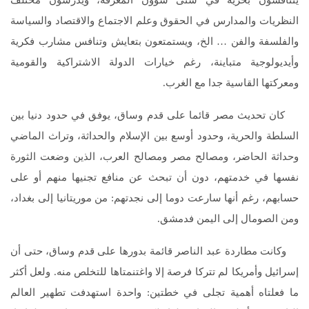
النظريات والمدارس في الحقوق وعلم الاجتماع والاقتصاد والسياسة
والفلسفة والفن … الخ، ويستمتعون بتعايش وتنافس مشارب فكرية
وأيديولوجية متباينة، رغم خيارات الدولة الاشتراكية والقومية
ومعركتها القاسية جدا مع الغرب.
كان تحديث مصر قائما على قدم وساق، يوفق في حدود دنيا بين
السلطة والحرية، وحدود أوسع بين الإسلام والحداثة، وتراث الماضي
وحداثة الحاضر، ومصالح مصر ومصالح العرب، الذين وضعت الثورة
نفسها في خدمتهم، دون أن تبحث عن منافع تجنيها منهم أو على
حسابهم، رغم أنها سارعت دوما إلى نجدتهم: من موريتانيا إلى بغداد،
ومن الصومال إلى اليمن فدمشق.
وكانت مطاردة عبد الناصر قائمة بدورها على قدم وساق، حتى أن
إسرائيل وأمريكا لم تتركا فرصة إلا واغتنمتاها للتخلص منه. ولعل أكثر
ما فعلتاه أهمية تجلى في خطتين: واحدة استهدفت تطهير العالم