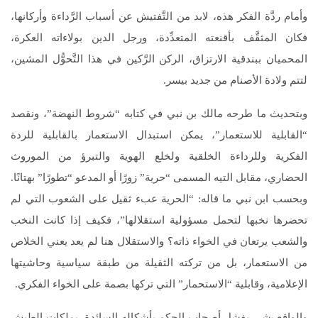
وأمام ردَّة الفكر هذه، لابد من التَّفتيش عن أسباب الرَّداءة وأركانها،
فكان المثقَّف بأقنعته المتعدِّدة، ورجل الدين بولاءاته العكرة،
المحميان ببندقية الارتزاق، الركن الرَّكين في هذا التَّحوُّل المشين،
لتتم ولادة الأصنام من جديد بيسر.
وبتحديث ما طرحه مالك بن نبي في كتابه “شروط النهضة”، ونقصد
“القابلية للاستعمار”، يمكن استبدال الاستعمار بالقابلية للردة
الفكرية وللرداءة الخلقية ولخلع الهوية والتبرؤ من الموروث
الحضاري، مقابل التيه المسمى “حرية” زورًا أو المدعو “تطورًا” بهتانًا.
وبحسب ابن نبي ما قاله: “الحرية عبء ثقيل على الشعوب التي لم
تحضرها نخبها لتحمل مسؤولية استقلالها”، فكيف إذا كانت النخب
والشعب يرتعان في الخواء ذاته؟ والاستقلال هنا لم يعد يعني الخلاص
من الاستعمار، بل من تركته الثقيلة من طبقة سياسية وحاشيتها
الإعلامية، وقابلية “الاستحمار” التي تركها بصمة على الخواء الفكري.
والواقع يشي بفشل أصحاب الحكم بأشكاله السائدة، بملكات الطيش