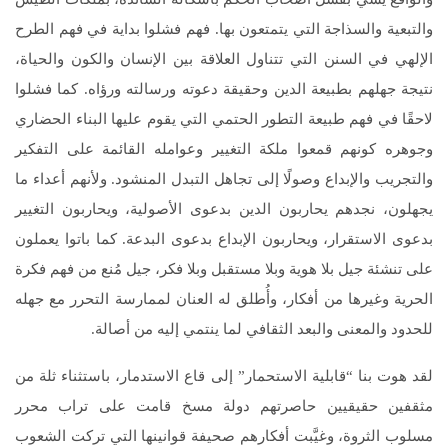
والتبعية والسذاجة التي يتمتعون بها. فهم فشلوا بداية في فهم الطرح
الإلهي في السنن التي تتناول العلاقة بين الإنسان والكون والحياة،
نتيجة جهلهم بطبيعة الدين وحقيقة دعوته ورسالته ورؤاه. كما فشلوا
لاحقًا في فهم طبيعة التطور الحتمي التي يقوم عليها البناء الحضاري
وجوهره كونهم قمعوا ملكة التغيير وعوامله القائمة على التفكير
والتجريب والإبداع وصولًا إلى تجاهل التبدل المنشود. ولأنهم أعداء ما
يجهلون، نجدهم يحاربون الدين بدعوى الأصولية، ويحاربون التغيير
بدعوى الاستقرار، ويحاربون الإبداع بدعوى البدعة. كما باتوا يعملون
على تنشئة جيل بلا هوية وبلا مستقبل وبلا فكر، جيل مُنع من فهم فكرة
الحرية وغيرها من أفكار، وأُطلق له العنان لممارسة التحرر مع جهله
للحدود والمعنى والبعد الثقافي لما ينتمي إليه من أصالة.
لقد هوت بنا “قابلية الاستحمار” إلى قاع الاستدمار، باستثناء ثلة من
مثقفين حقيقيين حاصرتهم دولة مسخ قامت على تراب محرر
مسلوب الثروة، وغيَّبت أفكارهم صحيفة قوانينها التي تركت الشعوب