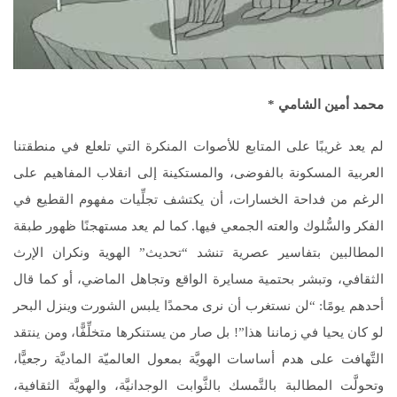
محمد أمين الشامي *
لم يعد غريبًا على المتابع للأصوات المنكرة التي تلعلع في منطقتنا
العربية المسكونة بالفوضى، والمستكينة إلى انقلاب المفاهيم على
الرغم من فداحة الخسارات، أن يكتشف تجلِّيات مفهوم القطيع في
الفكر والسُّلوك والعته الجمعي فيها. كما لم يعد مستهجنًا ظهور طبقة
المطالبين بتفاسير عصرية تنشد “تحديث” الهوية ونكران الإرث
الثقافي، وتبشر بحتمية مسايرة الواقع وتجاهل الماضي، أو كما قال
أحدهم يومًا: “لن نستغرب أن نرى محمدًا يلبس الشورت وينزل البحر
لو كان يحيا في زماننا هذا”! بل صار من يستنكرها متخلِّفًّا، ومن ينتقد
التَّهافت على هدم أساسات الهويَّة بمعول العالميّة الماديَّة رجعيًّا،
وتحولَّت المطالبة بالتَّمسك بالثَّوابت الوجدانيَّة، والهويَّة الثقافية،