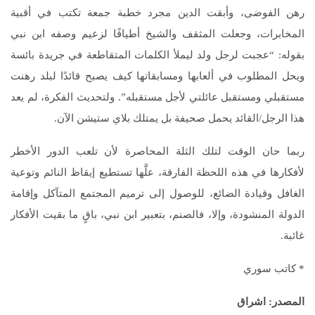
رهن الفوضى، وأبقت الدين مجرد خطبة جمعة تكتب في أقبية
المخابرات، وجعلت المثقف والشيخ أطيافًا لزعيم وصفه ابن نبي
بقوله: “عجبت لرجل ولد ليملأ الكلمات المتقاطعة في جريدة بائسة
ويحل المطلوب في ألعابها ومسابقاتها كيف يصبح قائدًا لبلد رهنت
مستقبلي ومستقبل عائلتي لأجل مستقبله”. ولتحديث الفكرة، لم يعد
هذا الرجل/القائد يحمل صحيفة بل يمتلك بلاي ستيشن الآن.
ربما حان الوقت لتلك الثلة المحاصرة لأن تلعب الدور الأخطر
لأفكارها في هذه اللحظة الفارقة، علَّها تستطيع إيقاظ النائم وتوعية
الغافل وقيادة الضائع، للوصول إلى ترميم المجتمع المتآكل وإقامة
الدولة المنشودة، وإلا، فالصنم، بتعبير ابن نبي، باقٍ ما بقيت الأفكار
غائبة.
* كاتب سوري
المصدر: اشراق