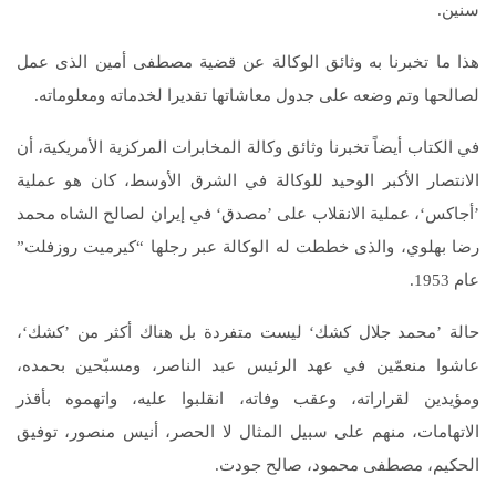
سنين.
هذا ما تخبرنا به وثائق الوكالة عن قضية مصطفى أمين الذى عمل
لصالحها وتم وضعه على جدول معاشاتها تقديرا لخدماته ومعلوماته.
في الكتاب أيضاً تخبرنا وثائق وكالة المخابرات المركزية الأمريكية، أن
الانتصار الأكبر الوحيد للوكالة في الشرق الأوسط، كان هو عملية
’أجاكس‘، عملية الانقلاب على ’مصدق‘ في إيران لصالح الشاه محمد
رضا بهلوي، والذى خططت له الوكالة عبر رجلها “كيرميت روزفلت”
عام 1953.
حالة ’محمد جلال كشك‘ ليست متفردة بل هناك أكثر من ’كشك‘،
عاشوا منعمّين في عهد الرئيس عبد الناصر، ومسبّحين بحمده،
ومؤيدين لقراراته، وعقب وفاته، انقلبوا عليه، واتهموه بأقذر
الاتهامات، منهم على سبيل المثال لا الحصر، أنيس منصور، توفيق
الحكيم، مصطفى محمود، صالح جودت.