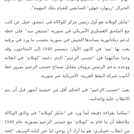
الجنرال “رينهارد جهلن” السابقين للقيام بتلك المهمة”.
“مايلز كوبلاند هو أول رئيس مركز للوكالة في دمشق عمل عن كثب
مع الملحق العسكري الأمريكي في سورية “ستيفن ميد” على خطة
لدعم ديكتاتورية يساندها الجيش في سورية بحسب ما ورد في برقية
بعث بها ’ميد‘ في كانون الأول/ ديسمبر 1948 إلى البنتاجون، وقد
وجدا ضالتهما في “حسنى الزعيم” الذى دعمه ’كوبلاند‘ في انقلابه
ووعده بدعم الرئيس ترومان مقابل سماح حسنى الزعيم بمرور خط
أنابيب شركة النفط العربية- الأمريكية عبر سورية.
بقى “حسنى الزعيم” في الحكم أقل من خمسة أشهر قبل أن يتم
الانقلاب عليه وإعدامه.
“يمكننا بقراءة دقيقة لما ورد عن “مايلز كوبلاند” في وثائق الوكالة
ملاحظة أن ما قام به ’كوبلاند‘ مع حسنى الزعيم بسورية عام 1948
من انقلاب عسكري، هو ما أراد أن يوحي لنا عبر كتابه المزيف “لعبة