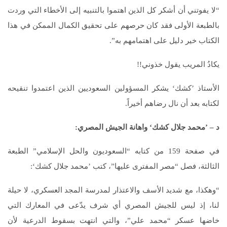
“لا يفوتني أن أشكر كل الذين اهتموا بالتنبيه إلى الأخطاء التي وردت
بالطبعة الأولى فقد كان حرصهم على تحقيق الكمال الممكن في هذا
الكتاب خير دليل على اهتمامهم به”.
يكادُ المريب يقول خذوني!!
الأستاذ ’كشك‘ يشكر المسؤولين السعوديين الذين اعتمدوا تنقيحه
لكتابه بعد أن نال رضاهم أخيراً.
د – ’محمد جلال كشك‘ واهانة الجيش المصري:
في صفحة 159 من كتابه “السعوديون والحل الإسلامي” الطبعة
الثالثة، فصل “مصر المفترى عليها”، كتب ’محمد جلال كشك‘:
“وهكذا، مع شديد الأسف والاعتذار لمدرسة المجد العسكري، لا حيلة
لنا، إذ ليس للجيش المصري أي شرف يدّعى في المعارك التي
خاضها عسكر “محمد علي”، والتي انتهت بسقوط الدرعية لأن