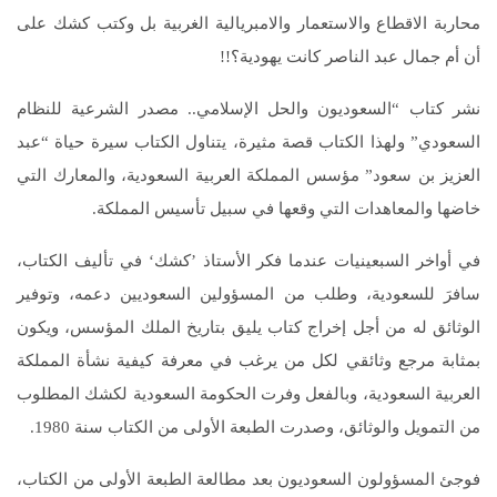
محاربة الاقطاع والاستعمار والامبريالية الغربية بل وكتب كشك على
أن أم جمال عبد الناصر كانت يهودية؟!!
نشر كتاب “السعوديون والحل الإسلامي.. مصدر الشرعية للنظام
السعودي” ولهذا الكتاب قصة مثيرة، يتناول الكتاب سيرة حياة “عبد
العزيز بن سعود” مؤسس المملكة العربية السعودية، والمعارك التي
خاضها والمعاهدات التي وقعها في سبيل تأسيس المملكة.
في أواخر السبعينيات عندما فكر الأستاذ ’كشك‘ في تأليف الكتاب،
سافرَ للسعودية، وطلب من المسؤولين السعوديين دعمه، وتوفير
الوثائق له من أجل إخراج كتاب يليق بتاريخ الملك المؤسس، ويكون
بمثابة مرجع وثائقي لكل من يرغب في معرفة كيفية نشأة المملكة
العربية السعودية، وبالفعل وفرت الحكومة السعودية لكشك المطلوب
من التمويل والوثائق، وصدرت الطبعة الأولى من الكتاب سنة 1980.
فوجئ المسؤولون السعوديون بعد مطالعة الطبعة الأولى من الكتاب،