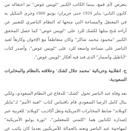
يتعرض لأى قمع، بينما الكاتب الكبير “لويس عوض” تم اعتقاله من
كانون الثاني/ يناير 1959 حتى حزيران/ يونيو 1960 وجرى التنكيل به
في المعتقل والمساحة التي منحها له النظام الناصري للتعبير عن
أراءه مُنح مثلها لكشك للرد على “لويس عوض” كما حصل المحقق
الكبير “محمود محمد شاكر” وكان متعاطفاً مع الإخوان وكارهاً لعبد
الناصر على مساحة واسعة للرد على “لويس عوض”، وأصدر كتاب
“أباطيل وأسمار” الذى فند فيه أفكار “لويس عوض”.
ج- انقلابية وحربائية ’محمد جلال كشك‘ وعلاقته بالنظام والمخابرات
السعودية
:
بعد وفاة عبد الناصر تحول ’كشك‘ للدفاع عن النظام السعودي، ولكي
ينال كامل الرضا السعودي قام باقتباس كتاب “لعبة الأمم” لـ”مايلز
كوبلاند” ضابط المخابرات الامريكية ونقل أكاذيب ’كوبلاند‘ للعربية عبر
إصداره لكتابين هما “كلمتي للمغفلين”، “ثورة يوليو الأمريكية”
لمهاجمة عبد الناصر ونعته بالعمالة للأمريكيين بعدما كان يكتب عن