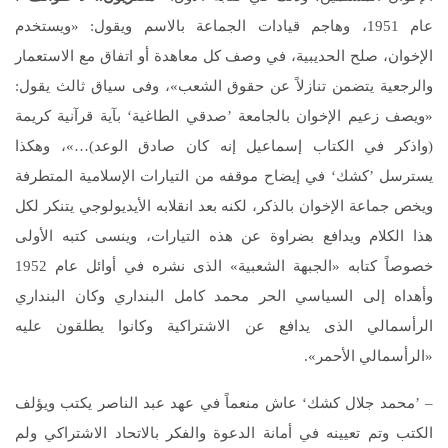
عام 1951، وهاجم قيادات الجماعة بالاسم ويقول: «ويستخدم
الإخوان، صلح الحديبية، في وصف كل معاهدة أو اتفاق مع الاستعمار
والرجعية يتضمن تنازلاً عن حقوق الشعب»، وفى سياق ثالث يقول:
«ويصف زعيم الإخوان بالجامعة ’صدقي الطاغية‘ بآية قرآنية كريمة
(واذكر في الكتاب إسماعيل إنه كان صادق الوعد)…»، وهكذا
يسترسل ’كشك‘ في إيضاح موقفه من التيارات الإسلامية المتطرفة
ويخص جماعة الإخوان بالذكر، لكنه بعد انقلابه الأيديولوجي يتنكر لكل
هذا الكلام ويدافع بضراوة عن هذه التيارات، وينسى كتبه الأولى
خصوصاً كتابه «الجبهة الشعبية» الذى نشره في أوائل عام 1952
وأهداه إلى السياسي الحر محمد كامل البنداري وكان البنداري
الرأسمالي الذى يدافع عن الاشتراكية وكانوا يطلقون عليه
«الرأسمالي الأحمر».
– ’محمد جلال كشك‘ عاش منعماً في عهد عبد الناصر يكتب ويؤلف
الكتب وتم تعيينه في أمانة الدعوة والفكر بالاتحاد الاشتراكي ولم