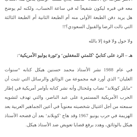
معه في قبره ليكون شفيعاً له في ساعة الحساب، ولكنه لم يوضح
هل يريد دفن الطبعة الأولى منه أم الطبعة الثانية أم الطبعة الثالثة
التي نالت الرضا والقبول السعودي؟!!
ولا حول ولا قوة إلا بالله
هـ
– الرد على كتابيّ ’كلمتي للمغفلين‘ و’ثورة يوليو الأمريكية‘:
في عام 1988 نشر الأستاذ محمد حسنين هيكل كتابه “سنوات
الغليان” الذي أورد فيه مجموعة من الوثائق والرسائل التي تثبت أن
“مايلز كوبلاند” نصاب ومُحتال وأنه نشر كتابه بأوامر أمريكية في إطار
الحرب الأمريكية المستمرة على عبد الناصر، والتي تهدف لتشويه
سمعته من أجل اغتيال شخصيته معنوياً في أعين الجماهير العربية بعد
الهزيمة في حرب يونيو 1967 وقد هاج ’كوبلاند‘ بعد أن فضحه الأستاذ
هيكل بالوثائق، وهدد برفع قضايا تعويض ضد الأستاذ هيكل.