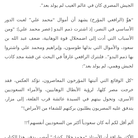
الجيش المصري كان في عالم الغيب لم يولد بعد”.
“هوَّ (الرافعي المؤرخ) يشهد أن أموال “محمد علي” لعبت الدور
الأساسي في النصر، إذ اشترت ذمم البدو [عصر محمد علي]: “ومن
الأسباب التي أدت إلى اضمحلال قوة الوهابية، ضعف عبد الله بن
سعود، والأموال التي بذلها طوسون، وإبراهيم ومحمد علي واشتروا
بها ذمم البدو”.. فلنترك الرافعي غارقاً في البحث عن قشة مجد كاذب
لجيش وهمي، لم يولد بعد”:
“كل الوقائع التي أثبتها المؤرخون المعاصرون، تؤكد العكس، فقد
خرجت مصر كلها، لرؤية الأبطال الوهابيين، والأمراء السعوديين
الأسرى، وتحول بيتهم في السيدة عائشة قرب القلعة، إلى مزار،
يتدفق عليه المصريون يطلبون بركتهم للشفاء من الأمراض!”
ألم أقل لكم أنه كان سعودياً أكثر من السعوديين أنفسهم؟!!
الأكثر طرافة أن الأستاذ “محمد جلال كشك” أوصى بدفن هذا الكتاب