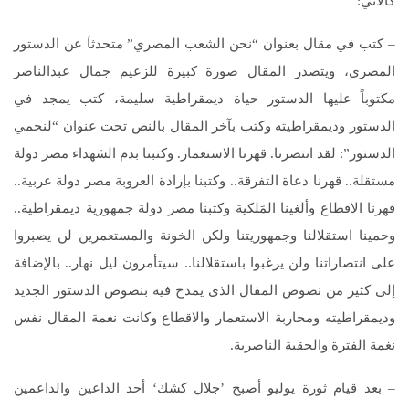
كالآتي:
– كتب في مقال بعنوان “نحن الشعب المصري” متحدثاَ عن الدستور
المصري، ويتصدر المقال صورة كبيرة للزعيم جمال عبدالناصر
مكتوباً عليها الدستور حياة ديمقراطية سليمة، كتب يمجد في
الدستور وديمقراطيته وكتب بآخر المقال بالنص تحت عنوان “لنحمي
الدستور”: لقد انتصرنا. قهرنا الاستعمار. وكتبنا بدم الشهداء مصر دولة
مستقلة.. قهرنا دعاة التفرقة.. وكتبنا بإرادة العروبة مصر دولة عربية..
قهرنا الاقطاع وألغينا المَلكية وكتبنا مصر دولة جمهورية ديمقراطية..
وحمينا استقلالنا وجمهوريتنا ولكن الخونة والمستعمرين لن يصبروا
على انتصاراتنا ولن يرغبوا باستقلالنا.. سيتأمرون ليل نهار.. بالإضافة
إلى كثير من نصوص المقال الذى يمدح فيه بنصوص الدستور الجديد
وديمقراطيته ومحاربة الاستعمار والاقطاع وكانت نغمة المقال نفس
نغمة الفترة والحقبة الناصرية.
– بعد قيام ثورة يوليو أصبح ’جلال كشك‘ أحد الداعين والداعمين