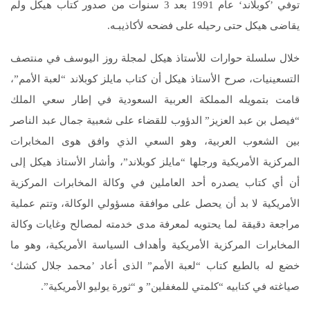
توفي ’كوبلاند‘ عام 1991 بعد 3 سنوات من صدور كتاب هيكل ولم
يقاضى هيكل حتى رحيله على فضحه لأكاذيبـه.
خلال سلسلة حوارات للأستاذ هيكل لمجلة روز اليوسف في منتصف
التسعينيات، صرح الأستاذ هيكل أن كتاب مايلز كوبلاند “لعبة الأمم”،
قامت بتمويله المملكة العربية السعودية في إطار سعي الملك
“فيصل بن عبد العزيز” الدؤوب للقضاء على شعبية جمال عبد الناصر
بين الشعوب العربية، وهو السعي الذي وافق هوى المخابرات
المركزية الأمريكية ورجلها “مايلز كوبلاند”، وأشار الأستاذ هيكل إلى
أن أي كتاب يصدره أحد العاملين في وكالة المخابرات المركزية
الأمريكية لا بد أن يحصل على موافقة مسؤولي الوكالة، وتتم عملية
مراجعة دقيقة لما يحتويه لمعرفة مدى خدمته لمصالح وغايات وكالة
المخابرات المركزية الأمريكية وأهداف السياسة الأمريكية، وهو ما
خضع له بالطبع كتاب “لعبة الأمم” الذى أعاد ’محمد جلال كشك‘
صياغته في كتابيه “كلمتي للمغفلين” و “ثورة يوليو الأمريكية”.