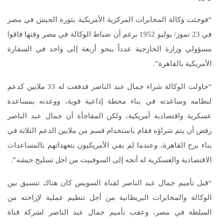
“فوجئت وكالة المخابرات المركزية الأمريكية بثورة الجيش في مصر
في 23 تموز/ يوليو 1952 برغم أن ضباط الوكالة في مصر وقتها فاقوا
مسؤولي وزارة الخارجية عدداً بنحو أربعة إلى واحد في السفارة
الأمريكية بالقاهرة”.
“حاولت الوكالة شراء جمال عبد الناصر فدفعت له 33 ملايين كدعم
لنظامه وساعدته في بناء محطة إذاعية قوية، ووعدته بمساعدة
عسكرية واقتصادية أمريكية، ولكن المفاجأة أن جمال عبد الناصر
رفض أن يتم شراؤه فقام باستخدام قسم من ملايين الدعم الثلاثة في
بناء برج القاهرة، وعندما لم يفي الأمريكيون بتعهداتهم بالمساعدات
الاقتصادية والعسكرية له أتجه إلى السوفييت من اجل تسليح جيشه”.
“قبل تأميم جمال عبد الناصر لقناة السويس كان هناك تنسيق بين
الوكالة والمخابرات البريطانية من أجل تنظيم عملية لإزاحته من
السلطة في مصر، وعقب تأميم جمال عبد الناصر لشركة قناة