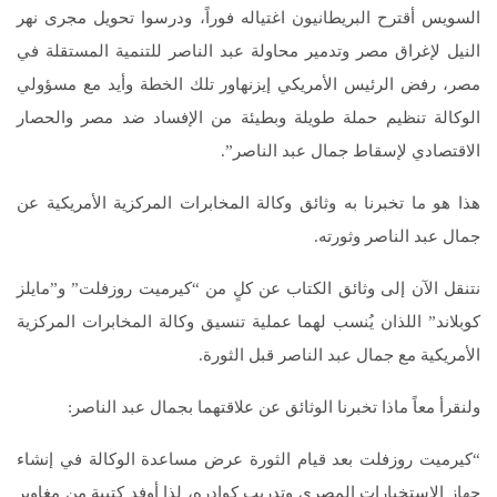
السويس أقترح البريطانيون اغتياله فوراً، ودرسوا تحويل مجرى نهر
النيل لإغراق مصر وتدمير محاولة عبد الناصر للتنمية المستقلة في
مصر، رفض الرئيس الأمريكي إيزنهاور تلك الخطة وأيد مع مسؤولي
الوكالة تنظيم حملة طويلة وبطيئة من الإفساد ضد مصر والحصار
الاقتصادي لإسقاط جمال عبد الناصر”.
هذا هو ما تخبرنا به وثائق وكالة المخابرات المركزية الأمريكية عن
جمال عبد الناصر وثورته.
نتنقل الآن إلى وثائق الكتاب عن كلٍ من “كيرميت روزفلت” و”مايلز
كوبلاند” اللذان يُنسب لهما عملية تنسيق وكالة المخابرات المركزية
الأمريكية مع جمال عبد الناصر قبل الثورة.
ولنقرأ معاً ماذا تخبرنا الوثائق عن علاقتهما بجمال عبد الناصر:
“كيرميت روزفلت بعد قيام الثورة عرض مساعدة الوكالة في إنشاء
جهاز الاستخبارات المصري وتدريب كوادره، لذا أوفد كتيبة من مغاوير