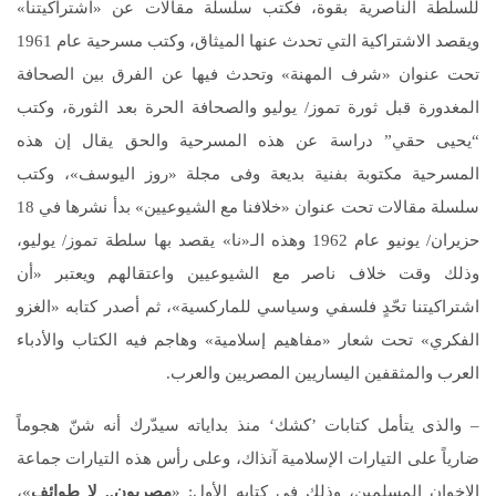
للسلطة الناصرية بقوة، فكتب سلسلة مقالات عن «اشتراكيتنا»
ويقصد الاشتراكية التي تحدث عنها الميثاق، وكتب مسرحية عام 1961
تحت عنوان «شرف المهنة» وتحدث فيها عن الفرق بين الصحافة
المغدورة قبل ثورة تموز/ يوليو والصحافة الحرة بعد الثورة، وكتب
“يحيى حقي” دراسة عن هذه المسرحية والحق يقال إن هذه
المسرحية مكتوبة بفنية بديعة وفى مجلة «روز اليوسف»، وكتب
سلسلة مقالات تحت عنوان «خلافنا مع الشيوعيين» بدأ نشرها في 18
حزيران/ يونيو عام 1962 وهذه الـ«نا» يقصد بها سلطة تموز/ يوليو،
وذلك وقت خلاف ناصر مع الشيوعيين واعتقالهم ويعتبر «أن
اشتراكيتنا تحّدٍ فلسفي وسياسي للماركسية»، ثم أصدر كتابه «الغزو
الفكري» تحت شعار «مفاهيم إسلامية» وهاجم فيه الكتاب والأدباء
العرب والمثقفين اليساريين المصريين والعرب.
– والذى يتأمل كتابات ’كشك‘ منذ بداياته سيدّرك أنه شنّ هجوماً
ضارياً على التيارات الإسلامية آنذاك، وعلى رأس هذه التيارات جماعة
الإخوان المسلمين، وذلك في كتابه الأول: «
مصريون.. لا طوائف
»،