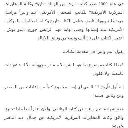
في عام 2009 صدر كتاب “إرث من الرماد.. تاريخ وكالة المخابرات
المركزية الأمريكية” للكاتب الصحفي الأمريكي ’تيم واينر‘ مراسل
جريدة النيويورك تايمز، يتناول الكتاب تاريخ وكالة المخابرات المركزية
الأمريكية منذ إنشائها وحتى نهاية عهد الرئيس جورج دبليو بوش..
اعتمد الكتاب على 50 ألف وثيقة من وثائق الوكالة.
يقول ’تيم واينر‘ في مقدمة الكتاب:
“هذا الكتاب موضوع بما هو للنشر، لا مصادر مجهولة، ولا استشهادات
غامضة، ولا أقاويل.
إنه أول تأريخ لـ” السي.آي.إيه.” مجموع كلياً من إفادات من المصدر
ومن وثائق أصلية”.
هذه شهادة ’تيم واينر‘ عن كتابه الوثائقي، والآن لنقرأ معاً ماذا تخبرنا
وثائق وكالة المخابرات المركزية الأمريكية عن جمال عبد الناصر
وثورته: