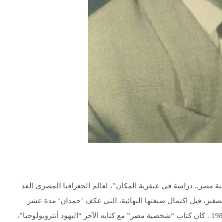
ية مصر.. دراسة في عبقرية المكان”، لعالم الجغرافيا المصري الفذ
19 في نحو 300 صفحة من القطع الصغير، قبل اكتمال صيغتها النهائية، التي عكف ’حمدان‘ مدة عشر
سنوات على وضعها، وصدرت في أربعة مجلدات بين عامي 1981 و 1984 . كان كتاب “شخصية مصر” مع كتابه الآخر “اليهود أنثروبولوجيا”،