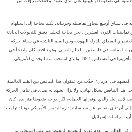
عالمية إلى تصفيتها أو تليينها على مدى عقود، وحققت درجات من
ه في سياق أوسع يتجاوز تفاصيله وجزئياته، لكننا بحاجة إلى استلهام
ثمانينيات القرن العشرين . نحن بحاجة لتحليل دقيق للتحولات الحادثة
العنصري المطلق للدولة اليهودية وبين القيم الناشئة في سياق حركة
رر والممانعة في فلسطين والعالم العربي، وهو تناقض كان واضحاً في
مؤتمر مناهضة العنصرية الذي رعته الأمم المتحدة في (دربان) بجنوب أفريقيا في أغسطس 2001، والذي انسحب منه الوفدان الأمريكي
عين على هذا المشهد في ’دربان‘، حدّت من عنفوان هذا التناقض بين القيم العالمية
حل هذا التناقض بشكل نهائي، ولا نزال نشهد له صدى في تنامي الحركة
ت لإسرائيل والذي يوفر لها الحماية، لكن يواجه ضغوطا متزايدة، كان
 إلى أن تنأى بنفسها عن سياسات إدارة الرئيس الأمريكي دونالد ترامب
أييد سياسات إسرائيل.
ين في العالم، من عدم قدرة المجتمع المحيط بهم على استيعاب ما