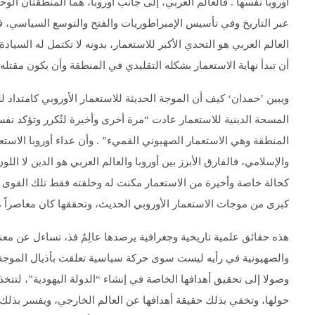
أوروبا نفسها . فالعالم العربي، إلى جانب أوروبا، هما المنطقتان الوحيد
عبر التاريخ وفي تأسيس الإمبراطوريات والفتح والتوسع السياسي، فض
العالم العربي هو التحدي الأكبر للاستعمار، بدونه لا تكتمل له السياد
أن تبدأ نهاية الاستعمار بشكله التقليدي في المنطقة وأن يكون مقتله 
ويبين ’حمدان‘ كيف أن الموجة الحديثة للاستعمار الأوروبي كامتداد 
المسحة الدينية للاستعمار عادت “مرة أخرى وأخيرة لتُكرر وتؤكد نف
المنطقة وهي الاستعمار الصهيوني القميء” . وأن عداء أوروبا الاستع
والإسلامي، فالفارق الأبرز بين أوروبا والعالم العربي هو الدين لا ا
كحالة خاصة وأخيرة من الاستعمار مكنت له وخلقته فقط تلك القوى ال
كبرى من موجات الاستعمار الأوروبي الحديث، وتحققها كان معاصراً م
هذه حقائق علمية تاريخية وجغرافية يرصدها عالِمٌ فذ، تساءل عن معن
والصهيونية في رأيه ليست سوى حركة سياسية تعلقت بأذيال الموجة ا
وصولا إلى تحقيق أهدافها الخاصة في إنشاء “الدولة اليهودية”، لتتخذ 
حولها، وتخفي بذلك حقيقة أهدافها عن العالم الخارجي، ويفسر بذلك