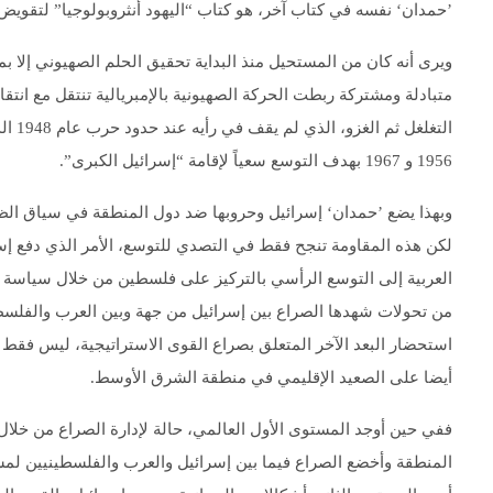
’حمدان‘ نفسه في كتاب آخر، هو كتاب “اليهود أنثروبولوجيا” لتقويض
ويرى أنه كان من المستحيل منذ البداية تحقيق الحلم الصهيوني إلا ب
متبادلة ومشتركة ربطت الحركة الصهيونية بالإمبريالية تنتقل مع انتقا
التغل
1956 و 1967 بهدف التوسع سعياً لإقامة “إسرائيل الكبرى”.
وبهذا يضع ’حمدان‘ إسرائيل وحروبها ضد دول المنطقة في سياق الظا
لكن هذه المقاومة تنجح فقط في التصدي للتوسع، الأمر الذي دفع إس
العربية إلى التوسع الرأسي بالتركيز على فلسطين من خلال سياسة ال
استحضار البعد الآخر المتعلق بصراع القوى الاستراتيجية، ليس فقط ع
أيضا على الصعيد الإقليمي في منطقة الشرق الأوسط.
ففي حين أوجد المستوى الأول العالمي، حالة لإدارة الصراع من خل
المنطقة وأخضع الصراع فيما بين إسرائيل والعرب والفلسطينيين لمس