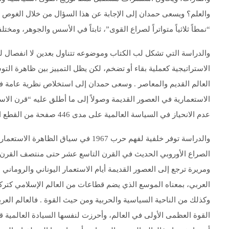
والعلم؟ ويسعى حمدان إلى الإجابة عن هذا السؤال من خلال الغوص ف
“نمطاً ثلاثياً متواتراً لصراع القوى”، ثابتاً في الأسس والجوهر، ومختلف
والدراسة التي تشكل لب الكتاب وموضوعه تتناول بعدين لا انفصال ل
الاستراتيجية كعملية بقاء أو تضخم، لكن يظل التمييز بين ظاهرة التو
العالم القديم والمعاصر . وسعى حمدان إلى استخلاص نظرية عامة في ا
الاستعمارية في العصور القديمة وصولاً إلى ما أطلق عليه “قرن ال
عدم الانحياز في السياسة العالمية على مدى 446 صفحة من القطع الكبير، موزعة على ثلاثة أبواب و 15 فصلاً.
والدراسة توفر خلفية لفهم حرب 1967 في 
الصراع الأوروبي الحديث في القرن التاسع عشر حتى منتصف القرن
ومريرة ترجع إلى العصور القديمة أيام الاستعمار اليوناني والروماني
العربي، بمعناه الموسع الذي يضم قطاعات من العالم الإسلامي كتركيا، ه
وكذلك من الناحية السياسية والحربية ومن حيث القوة . فالعالم العر
القوة العظمى الأولى في العالم، وأحرزت لنفسها السيادة العالمية ق