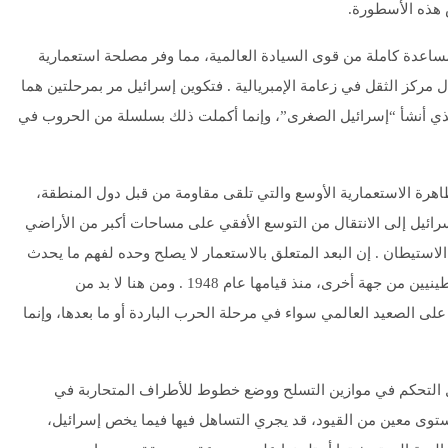
 هذه الأسطورة.
مساعدة كاملة من قوى السيادة العالمية، مما وفر مصلحة استعمارية
ل مركز الثقل في زعامة الإمبريالية . فتكوين إسرائيل مر بمرحلتين هما
غل ثم الغزو، الذي لم يقف في رأيه عند حدود حرب عام 1948 الذي أنشأ “إسرائيل الصغرى”، وإنما أكملت ذلك بسلسلة من الحروب في
هرة الاستعمارية الأوسع والتي تلقى مقاومة من قبل دول المنطقة،
رائيل إلى الانتقال من التوسع الأفقي على مساحات أكبر من الأراضي
استيطان . إن البعد المتعلق بالاستعمار لا يصلح وحده لفهم ما يحدث
من تحولات شهدها الصراع بين إسرائيل من جهة وبين العرب والفلسطينيين من جهة أخرى، منذ قيامها عام 1948 . ومن هنا لا بد من
لى الصعيد العالمي سواء في مرحلة الحرب الباردة أو ما بعدها، وإنما
ال التحكم في موازين التسلح ووضع خطوط للأطراف المتحاربة في
توى معين من القيود، قد يجري التساهل فيها فيما يخص إسرائيل،