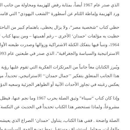
الذي صدر عام 1967 أيضاً، بمثابة رفض للهزيمة ومحاو
ورد الهزيمة وإماطة اللثام عن أسطورة “الشعب اليهودي” التي قامت 
حظي كتاب “شخصية مصر”، ولا يزال يحظى، باهتمام كبير من الباحثين 
حظيت به مؤلفات ’حمدان‘ الأخرى – رغم أهميتها – ومن بينها كتاب “
الاستراتيجية والسياسة والجغرافية”، الذي صدر في طبعتين عام 1993.
ويُبرز الكتابان معاً جانباً من المرتكزات الفكرية التي تقوم عليها رؤي
هذا الجانب المتعلق بتفكير ’’جمال حمدان‘‘ الاستراتيجي، تحديداً، 
يعكس رغبته في تجاوز الأحداث الآنية أو الظواهر الجزئية وسعيه ا
مشروعاً، ولماذا نستحضر هذا الكتاب تحديداً في الحديث عن النكسة؟
الصلة واضحة . ففي هذا الكتاب، يتناول ’حمدان‘ الصراع الذي يعيشه ال
والقارات، ويحاول استشراف مستقبل نمط توزيع القوى السياسية وال