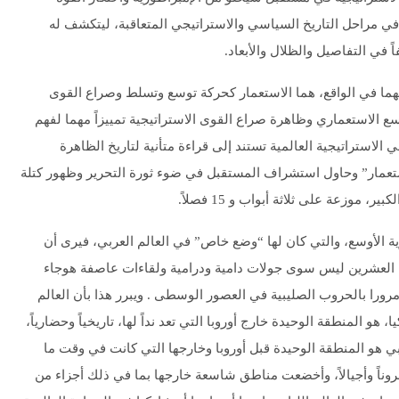
ي مراحل التاريخ السياسي والاستراتيجي المتعاقبة، ليتكشف له
اً في التفاصيل والظلال والأبعاد.
هما في الواقع، هما الاستعمار كحركة توسع وتسلط وصراع القوى
سع الاستعماري وظاهرة صراع القوى الاستراتيجية تمييزاً مهما لفهم
لاستراتيجية العالمية تستند إلى قراءة متأنية لتاريخ الظاهرة
استعمار” وحاول استشراف المستقبل في ضوء ثورة التحرير وظهور كتلة
سياق الظاهرة الاستعمارية الأوسع، والتي كان لها “وضع خاص” في العالم العربي، فيرى أن
 العشرين ليس سوى جولات دامية ودرامية ولقاءات عاصفة هوجاء
 مرورا بالحروب الصليبية في العصور الوسطى . ويبرر هذا بأن العالم
و المنطقة الوحيدة خارج أوروبا التي تعد نداً لها، تاريخياً وحضارياً،
بي هو المنطقة الوحيدة قبل أوروبا وخارجها التي كانت في وقت ما
روناً وأجيالاً، وأخضعت مناطق شاسعة خارجها بما في ذلك أجزاء من