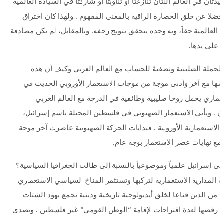
تان في العالم اللتان تنازعتا أو تناوبتا أو شاركتا في السيادة العالمية
لا عن خلق الحضارة الراقية بالمعنى المفهوم . ولهذا كان اختراق
ة العالمية حقاً، وبه وحده يتحقق تتويج زحفه. وبالمقابل، لم تكن مصادفة
على يدها.
للحملة الصليبية وتصفيةً للحساب مع العالم العربي وكيف أن هذه
سها مع آخر وأدنى موجة من موجات الاستعمار الأوروبي الحديث في
ماري يحمل روحا صليبية وطائفية في الدرجة مع العالم العربي
للون . ويأتي الاستعمار الصهيوني في فلسطين المحتلة باسم إسرائيل،
استعمارية الأوروبية . فبدايات الحركة الصهيونية عاصرت آخر موجة
ع نهايات عصر الاستعمار بوجه عام.
ى إسرائيل علمياً وموضوعياً بالنسبة إلى طالب الجغرافيا السياسية؟
لمدارية الاستعمارية لتركبها وتستثمر المناخ السياسي الاستعماري
من الدين قناعا لخلق أيديولوجية تاريخية ودينية تجمع يهود الشتات
 رفضها لعدة اقتراحات لإقامة “الوطن القومي” غير فلسطين . وتصدى