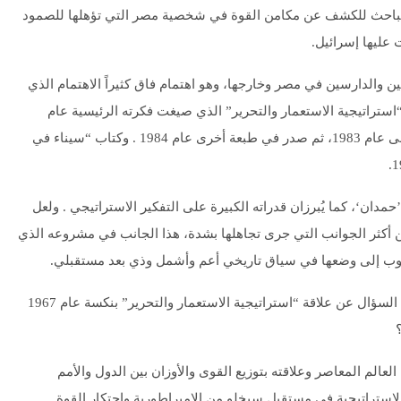
لة من جانب الباحث للكشف عن مكامن القوة في شخصية مصر التي تؤهلها للصمود
عليها إسرائيل.
والدارسين في مصر وخارجها، وهو اهتمام فاق كثيراً الاهتمام الذي
استراتيجية الاستعمار والتحرير” الذي صيغت فكرته الرئيسية عام
1964، وتنبأ فيها بتفكك الكتلة الاشتراكية وزوالها وصدرت طبعته الأولى عام 1983، ثم صدر في طبعة أخرى عام 1984 . وكتاب “سيناء في
ة ’حمدان‘، كما يُبرزان قدراته الكبيرة على التفكير الاستراتيجي . ولعل
من أكثر الجوانب التي جرى تجاهلها بشدة، هذا الجانب في مشروعه الذي
لدؤوب إلى وضعها في سياق تاريخي أعم وأشمل وذي بعد مستقبلي.
وإذا كان كتاب “سيناء” وثيق الصلة بحرب 1967 وما نجم عنها، فيظل السؤال عن علاقة “استراتيجية الاستعمار والتحرير” بنكسة عام 1967
عالم المعاصر وعلاقته بتوزيع القوى والأوزان بين الدول والأمم
استراتيجية في مستقبل سيخلو من الإمبراطورية واحتكار القوة