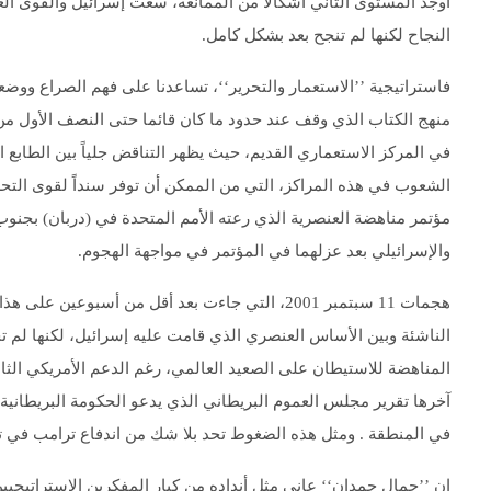
أوجد المستوى الثاني أشكالا من الممانعة، سعت إسرائيل والقوى ال
النجاح لكنها لم تنجح بعد بشكل كامل.
فاستراتيجية ’’الاستعمار والتحرير‘‘، تساعدنا على فهم الصراع ووضع
منهج الكتاب الذي وقف عند حدود ما كان قائما حتى النصف الأول من 
في المركز الاستعماري القديم، حيث يظهر التناقض جلياً بين الطابع 
الشعوب في هذه المراكز، التي من الممكن أن توفر سنداً لقوى التح
والإسرائيلي بعد عزلهما في المؤتمر في مواجهة الهجوم.
هجمات 11 سبتمبر 2001، التي جاءت بعد أقل من أسبو
الناشئة وبين الأساس العنصري الذي قامت عليه إسرائيل، لكنها لم ت
المناهضة للاستيطان على الصعيد العالمي، رغم الدعم الأمريكي الثاب
آخرها تقرير مجلس العموم البريطاني الذي يدعو الحكومة البريطانية
في المنطقة . ومثل هذه الضغوط تحد بلا شك من اندفاع ترامب في ت
إن ’’جمال حمدان‘‘ عانى مثل أنداده من كبار المفكرين الاستراتيجي