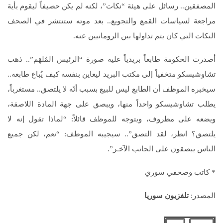
المصفقين.. رسائل على هيئة “نكات”، لكنه لم يكن حصيفاً ليقوم بأية
مراجعة لسياسات القمع والتجويع.. بعد موته ستنتشر في الصحف
النكات التي كان يتم تداولها بين الرومانيين عنه.
أصدرت الحكومة طابعاً بريدياً عليه صورة “الرئيس المُلهَم”.. ذهب
تشاوشيسكو متخفياً إلى مكتب البريد ليعاين بنفسه كيف يُباع طابعه..
سيخبره الموظف أن الطابع ليس للبيع بسبب أنّه لا يلتصق.. مستغرباً،
يطلب تشاوشيسكو واحداً منها، ويبصق على جهة المادة اللاصقة،
ويضعه على مظروف، ويتوجه للموظف قائلاً: “لماذا تقول إنه لا
يلتصق؟ انظر، لقد التصق”.. سيجيبه الموظف: “نعم، لكن جميع
الناس يبصقون على الجانب الآخـر”.
* كاتب وصحفي سوري
المصدر:
تلفزيون سوريا