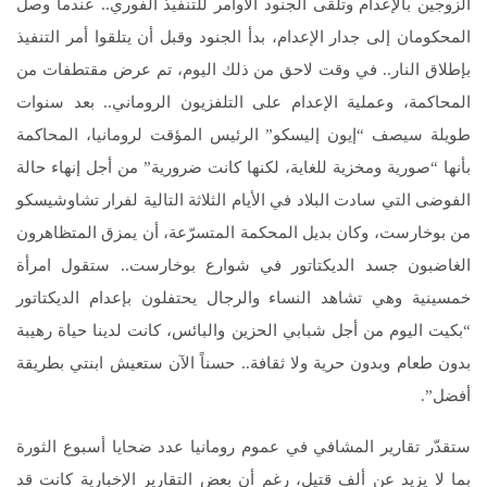
الزوجين بالإعدام وتلقى الجنود الأوامر للتنفيذ الفوري.. عندما وصل
المحكومان إلى جدار الإعدام، بدأ الجنود وقبل أن يتلقوا أمر التنفيذ
بإطلاق النار.. في وقت لاحق من ذلك اليوم، تم عرض مقتطفات من
المحاكمة، وعملية الإعدام على التلفزيون الروماني.. بعد سنوات
طويلة سيصف “إيون إليسكو” الرئيس المؤقت لرومانيا، المحاكمة
بأنها “صورية ومخزية للغاية، لكنها كانت ضرورية” من أجل إنهاء حالة
الفوضى التي سادت البلاد في الأيام الثلاثة التالية لفرار تشاوشيسكو
من بوخارست، وكان بديل المحكمة المتسرّعة، أن يمزق المتظاهرون
الغاضبون جسد الديكتاتور في شوارع بوخارست.. ستقول امرأة
خمسينية وهي تشاهد النساء والرجال يحتفلون بإعدام الديكتاتور
“بكيت اليوم من أجل شبابي الحزين والبائس، كانت لدينا حياة رهيبة
بدون طعام وبدون حرية ولا ثقافة.. حسناً الآن ستعيش ابنتي بطريقة
أفضل”.
ستقدّر تقارير المشافي في عموم رومانيا عدد ضحايا أسبوع الثورة
بما لا يزيد عن ألف قتيل، رغم أن بعض التقارير الإخبارية كانت قد