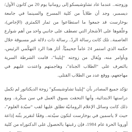
وزوجته.. عندما عاد تشاوشيسكو إلى رومانيا يوم 20 من كانون الأول/
ديسمبر، وجد أن طلاباً من كلية المسرح والسينما في جامعة
بوخارست قد جمعوا ما استطاعوا من ثمار الكمثرى (الإجاص)،
وعلّقوها على الأشجار التي تصطف على جانبي واحد من أهم شوارع
العاصمة.. تلك كانت رسالة الردّ.. رسالة ذات دلالة غير مسبوقة خلال
حكمه الذي استمر 24 عاماً جحيميّاً. أثار هذا الرد التهكّمي الرئيس،
وبأوامر منه، ويُقال من زوجته “إيلينا”، قامت الشرطة السرية
بالتعرف على “الطلاب الجناة”، وهاجمتهم واعتدت عليهم في
مهاجعهم، ووقع عدد من الطلاب القتلى.
تؤكد جميع المصادر بأن “إيلينا تشاوشيسكو” زوجة الديكتاتور لم تكمل
دراستها الابتدائية، وأنها التحقت بسوق العمل في سن مبكّرة.. ومع
ذلك كانت وسائل الإعلام الرومانيّة تطلق عليها لقب “سيّدة العلوم”،
حيث لا ياسمين في بوخارست لتكون سيّدته.. وفقًا لتقرير بثّته إذاعة
أوروبا الحرة عام 1984، فإن رغبتها بالحصول على الدكتوراه من كلية