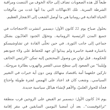
طبعاً كل هذه الصعوبات تضاف إلى حالة الخوف من التنصت ومراقبة
الشرطة السرية.. تلك الانتهاكات التي بدا أنها غدت من مألوفات
الحياة العادية في رومانيا هي ما أوصل الشعب إلى الانفجار العظيم.
بحلول صباح يوم 22 كانون الأول/ ديسمبر انتشرت الاحتجاجات في
جميع المدن الرئيسية الرومانية.. وتحوّل الجنود العادّيون بشكل
جماعي إلى جانب الثورة.. في حين تخلّى القادة عن تشاوشيسكو
باعتباره قضية خاسرة ولم يبذلوا أي جهد للحفاظ على ولاء جنودهم
للحكومة.. قبل ثوانٍ من وصول المحتجين إليه تمكن “الرئيس الخائف
وإيلينا” من الصعود إلى سطح مبنى القصر والهروب بطائرة مروحيّة..
تاركين خلفهما أمة باقتصاد متهالك ومن دون أية خبرات في التغيير
السياسي.. وشعب كان قد اعتاد على الهمس لفترة طويلة واحتاج
فجأة للحوار العلنيّ، والأهم لإنشاء هياكل سياسية جديدة.
يوم 24 كانون الأول/ ديسمبر تم القبض على الزوجين قرب منطقة
“تراغوفيست”.. بعد أن أمضيا اليومين السابقين في مقر إقامة