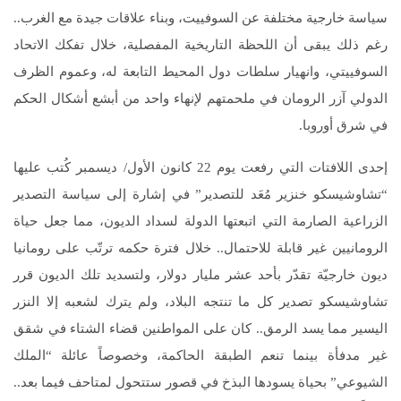
سياسة خارجية مختلفة عن السوفييت، وبناء علاقات جيدة مع الغرب..
رغم ذلك يبقى أن اللحظة التاريخية المفصلية، خلال تفكك الاتحاد
السوفييتي، وانهيار سلطات دول المحيط التابعة له، وعموم الظرف
الدولي آزر الرومان في ملحمتهم لإنهاء واحد من أبشع أشكال الحكم
في شرق أوروبا.
إحدى اللافتات التي رفعت يوم 22 كانون الأول/ ديسمبر كُتب عليها
“تشاوشيسكو خنزير مُعَد للتصدير” في إشارة إلى سياسة التصدير
الزراعية الصارمة التي اتبعتها الدولة لسداد الديون، مما جعل حياة
الرومانيين غير قابلة للاحتمال.. خلال فترة حكمه ترتّب على رومانيا
ديون خارجيّة تقدّر بأحد عشر مليار دولار، ولتسديد تلك الديون قرر
تشاوشيسكو تصدير كل ما تنتجه البلاد، ولم يترك لشعبه إلا النزر
اليسير مما يسد الرمق.. كان على المواطنين قضاء الشتاء في شقق
غير مدفأة بينما تنعم الطبقة الحاكمة، وخصوصاً عائلة “الملك
الشيوعي” بحياة يسودها البذخ في قصور ستتحول لمتاحف فيما بعد..