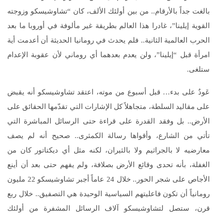
بالغت جداً بالأرقام.. من بين أولئك الألف، كان “تشاوشيسكو وزوجته
القوية إيلينا”، غادرا هذا العالم بطريقة غير مألوفة في أوروبا ما بعد
الحرب العالمية الثانية.. فلم يحدث في رومانيا الحديثة أن أعدمت أية
امرأة قبل “إيلينا”، ولن يعدم بعدهما أي روماني لأن عقوبة الإعدام
ستلغى.
عَودٌ على بدء… قبل أسبوع من موته، اعتقد تشاوشيسكو أنه يقبض
على مقاليد السلطة، متجاهلاً كل الإشارات التي تقدّمها الحقائق على
الأرض.. بل وفقد القدرة على قراءة حتى الرسائل المباشرة التي
تأتي من الشارع، وأقواها رسالة الكمثرى.. صحيح أنه لم يصف
معارضيه لا بالجراثيم ولا بالثيران، لكنه مثل أي ديكتاتور كان من
الغفلة، بأنه تحدى وقائع الأرض بصلافة، ولم يفهم حتى بعد أن أينع
الأجاص على شجر الحور.. خلال 24 عاماً أجبر تشاوشيسكو 22 مليون
رومانياً أن تكون فاعليتهم السياسية الوحيدة هي التصفيق.. خلال ربع
قرن، ستصل لتشاوشيسكو آلاف الرسائل المشفرة من أولئك