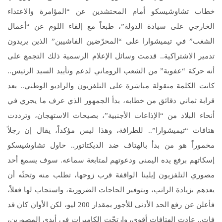
خطاب تشاوشيسكو أمام المحتشدين عن “المؤامرة والاعتداء
الخارجي على سيادة الدولة”، طبعاً مع إلقاء اللوم عن “أعمال
الشغب” في تيميشوارا على “المحرّضين الفاشيين” الذين يريدون
تدمير الاشتراكية.. قدمت وسائل الإعلام الرسمية ذلك التجمع على
أنه حركة “عفوية” من الشعب الروماني لدعم وتأييد السيد الرئيس..
كانت الكلمة منقولة مباشرة على التلفزيون والراديو الوطني.. بعد
قرابة ثماني دقائق من خطابه، بدأ الجمهور الذي عرف ما يجري في
أنحاء البلاد من “الإذاعات الأجنبية”، بصيحات الاستهجان، وترددت
هتافات “تيميشوارا”.. للطرافة، وهذا ليس مؤكداً، يقال إن رجلاً
مخموراً هو من بدأ بالهتاف ضد الديكتاتور.. حاول تشاوشيسكو
إسكاتهم برفع يده اليمنى ودعوتهم لمتابعة سماعه. سوف يسمع أحد
مصوري التلفزيون إيلينا الواقفة قرب زوجها، تطلب منه وتحثّه أن
يعدهم بزيادة الراتب، وبتوفير الحاجات الضرورية، واستجاب لها فعلاً،
فأعلن عن رفع الحد الأدنى للأجور بمقدار 200 ليو، لكن الأوان كان قد
فات.. عادت الهتافات أقوى، وارتجّت الكاميرات في أيدي المصورين،