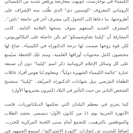
الكيمياء في بوخارست، جوبهت بمعارضة ورفض شديد من الكيميائي
الروماني المعروف “كوستين دي” الذي طُلب منه الإشراف على
أطروحتها، ما دعاها إلى التحول إلى مشرف آخر في جامعة “ياش”..
المشرف الجديد المتفهم سوف يمنحها العلامة التامة.. كانت
المفارقة أن “إيلينا تشاوشيسكو” لم تكن حاصلة على البكالوريوس،
لكن قوة زوجها ضمنت لها درجة الدكتوراه في الكيمياء.. صاغ لها
مختصون كامل محتويات أوراقها العلمية.. ومنذ تلك اللحظة سيُمنع
على كل وسائل الإعلام الرومانية ذكر اسم “إيلينا” دون أن تسبقه
عبارة “عالمة الكيمياء الشهيرة دولياً”، ومعلوم لنا هوس أفراد عائلات
الطغاة المَرَضي بنيل شهادات الدكتوراه المزيّفة.. “إيلينا” ستصبح
الشخص الثاني من حيث التأثير في البلاد (كثيرون يعتبرونها الأول).
كما يجري في معظم البلدان التي تحكمها الديكتاتوريات، قامت
الأجهزة الحزبية يوم 21 من كانون الأول/ ديسمبر، بحشد الطلاب
والموظفين بالترهيب، للتجمع أمام مبنى اللجنة المركزية للحزب..
إضافةً للحديث عن إنجازات “الثورة الاشتراكية”، استمع الجمهور في