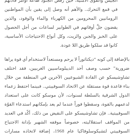
الجيش والقوى الأمنية، حين رفض الجنود طاعة أوامر قادتهم
في قمع التحرك.. والأهم أنه وصل إلى يقين بأن المواطنين
الرومانيين المحرومين من الكهرباء والماء والوقود، والذين
يقضون جلَّ أوقاتهم في الطوابير لساعات من أجل الحصول
على الخبز والجبن والزيت، وكل أنواع الاحتياجات الأساسية،
كانوا قد سلكوا طريق اللا عودة.
بالإضافة إلى كونه “ديكتاتوراً لا يرحم ومستعداً لاستخدام أي قوة يراها
ضرورية” حسب وصف أحد الديبلوماسيين الغربيين، فقد اختلف
تشاوشيسكو عن القادة الشيوعيين الآخرين في المنطقة من خلال
بناء قاعدة قوة مستقلة عن الاتحاد السوفييتي.. فبينما احتفظ زعماء
الدول الشرقية بالسلطة لسنوات، لأن موسكو كانت على استعداد
لدعمهم بالقوة، وسقطوا فوراً عندما لم يعد بإمكانهم استدعاء القوّة
السوفييتية.. فإن تشاوشيسكو على النقيض من ذلك، أكّد في العديد
من المواقف استقلاليته، خصوصاً موقفه الشهير بإدانة الاجتياح
السوفييتي لتشيكوسلوفاكيا عام 1968، إضافة لاتخاذه مسارات