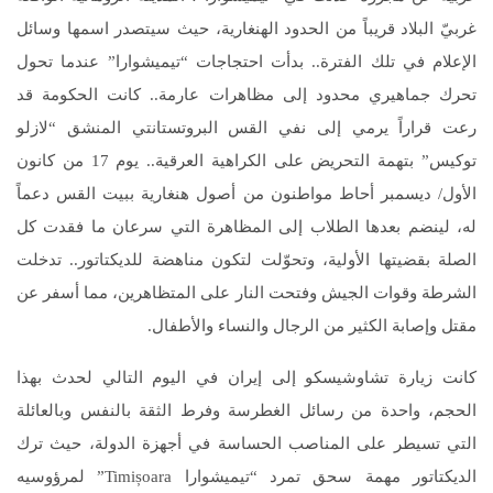
غربيّ البلاد قريباً من الحدود الهنغارية، حيث سيتصدر اسمها وسائل
الإعلام في تلك الفترة.. بدأت احتجاجات “تيميشوارا” عندما تحول
تحرك جماهيري محدود إلى مظاهرات عارمة.. كانت الحكومة قد
رعت قراراً يرمي إلى نفي القس البروتستانتي المنشق “لازلو
توكيس” بتهمة التحريض على الكراهية العرقية.. يوم 17 من كانون
الأول/ ديسمبر أحاط مواطنون من أصول هنغارية ببيت القس دعماً
له، لينضم بعدها الطلاب إلى المظاهرة التي سرعان ما فقدت كل
الصلة بقضيتها الأولية، وتحوّلت لتكون مناهضة للديكتاتور.. تدخلت
الشرطة وقوات الجيش وفتحت النار على المتظاهرين، مما أسفر عن
مقتل وإصابة الكثير من الرجال والنساء والأطفال.
كانت زيارة تشاوشيسكو إلى إيران في اليوم التالي لحدث بهذا
الحجم، واحدة من رسائل الغطرسة وفرط الثقة بالنفس وبالعائلة
التي تسيطر على المناصب الحساسة في أجهزة الدولة، حيث ترك
الديكتاتور مهمة سحق تمرد “تيميشوارا Timișoara” لمرؤوسيه