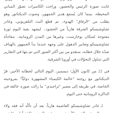
غابت صورة الرئيس والحضور، وراحت الكاميرات تصوّر المباني
المحيطة، بينما كان يُسمَع هدير الجمهور، وصوت الديكتاتور وهو
يطلب من “الرفاق” الهدوء.. تم قطع البث التلفزيوني، وغادر
تشاوشيسكو الشرفة هارباً من الحشود.. ليشهد بقية اليوم ثورة
مفتوحة لسكان بوخارست، وغيرها من المدن الرومانية.. مفاجأة
تشاوشيسكو وتعابير الذهول على وجهه عندما بدأ الجمهور بالهتاف
ضدّه خلال خطابه، ستغدو من بين أكثر الصور التي تم بثها في التقارير
التي تتناول التحوّلات في أوروبا الشرقية.
في 22 من كانون الأول/ ديسمبر، اليوم التالي لخطابه الأخير، فرّ
الديكتاتور مع زوجته “عالمة الكيمياء المشهورة دوليّاً” بمروحيته
الخاصة، في طريقه إلى مصير “تراجيدي” ما زالت صوره عالقة في
الذاكرة الرومانية حتى اليوم.
غادر تشاوشيسكو العاصمة هارباً، بعد أن تأكّد أنه فقد ولاء