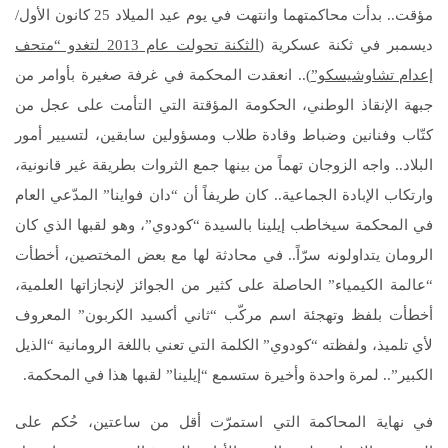
مؤقت.. بدأت محاكمتهما وانتهت في يوم عيد الميلاد 25 كانون الأول/
ديسمبر في ثكنة عسكرية (
الثكنة تحولت عام 2013 لتغدو “متحف
إعدام تشاوشيسكو”
).. انعقدت المحكمة في غرفة صغيرة بأوامر من
جبهة الإنقاذ الوطني، الحكومة المؤقتة التي التأمت على عجل من
كتّاب وفنانين وضباط وقادة طلاب ومسؤولين سابقين، لتسيير أمور
البلاد.. واجه الزوجان تهماً من بينها جمع الثروات بطريقة غير قانونية،
وارتكاب الإبادة الجماعية.. كان طريفاً أن “دان فواينا” المدّعي العام
في المحكمة سيخاطب إيلينا بالسيدة “كودوي”، وهو لقبها الذي كان
الرومان يتداولونه سرّاً.. في محادثة لها مع بعض المختصين، أخطأت
“عالمة الكيمياء” الحاصلة على كثير من الجوائز لإنجازاتها العلمية،
أخطأت بلفظ وتهجئة اسم مركّب “ثاني أكسيد الكربون” المعروف
لأي تلميذ، ولفظته “كودوي” الكلمة التي تعني باللغة الرومانية “الذيل
الكبير”.. لمرة واحدة وأخيرة ستسمع “إيلينا” لقبها هذا في المحكمة.
في نهاية المحاكمة التي استمرّت أقل من ساعتين، حُكم على