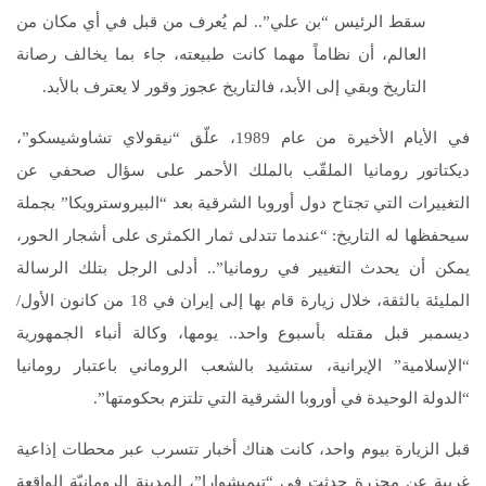
سقط الرئيس “بن علي”.. لم يُعرف من قبل في أي مكان من
العالم، أن نظاماً مهما كانت طبيعته، جاء بما يخالف رصانة
التاريخ وبقي إلى الأبد، فالتاريخ عجوز وقور لا يعترف بالأبد.
في الأيام الأخيرة من عام 1989، علّق “نيقولاي تشاوشيسكو”،
ديكتاتور رومانيا الملقّب بالملك الأحمر على سؤال صحفي عن
التغييرات التي تجتاح دول أوروبا الشرقية بعد “البيروسترويكا” بجملة
سيحفظها له التاريخ: “عندما تتدلى ثمار الكمثرى على أشجار الحور،
يمكن أن يحدث التغيير في رومانيا”.. أدلى الرجل بتلك الرسالة
المليئة بالثقة، خلال زيارة قام بها إلى إيران في 18 من كانون الأول/
ديسمبر قبل مقتله بأسبوع واحد.. يومها، وكالة أنباء الجمهورية
“الإسلامية” الإيرانية، ستشيد بالشعب الروماني باعتبار رومانيا
“الدولة الوحيدة في أوروبا الشرقية التي تلتزم بحكومتها”.
قبل الزيارة بيوم واحد، كانت هناك أخبار تتسرب عبر محطات إذاعية
غربية عن مجزرة حدثت في “تيميشوارا”، المدينة الرومانيّة الواقعة